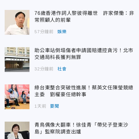
76歲香港作詞人黎彼得離世 許家傑慟：非
常照顧人的前輩
57分鐘前
娛樂
助公車站倒塌傷者申請國賠遭控貪污！北市
交通局科長獲判無罪
32分鐘前
社會
綠台東整合突破性進展！蔡英文任陳瑩競總
主委 劉櫂豪任總幹事
1天前
要聞
青鳥偶像大翻車！徐佳青「帶兒子登東沙
島」監察院調查出爐