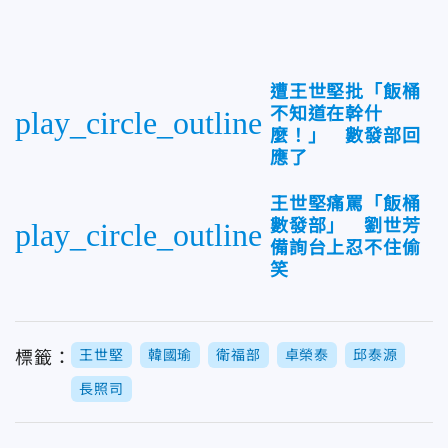
遭王世堅批「飯桶
不知道在幹什
play_circle_outline
麼！」 數發部回
應了
王世堅痛罵「飯桶
數發部」 劉世芳
play_circle_outline
備詢台上忍不住偷
笑
王世堅
韓國瑜
衛福部
卓榮泰
邱泰源
標籤：
長照司