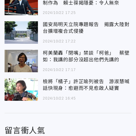
制作為 賴士葆揭隱憂：令人無奈
2024/10/22 17:25
國安局明天立院專題報告 揭露大陸對
台擴增複合式侵擾
2024/10/22 17:22
柯美蘭轟「閉嘴」禁談「柯爸」 蔡壁
如：我講的部分沒超出他們先講的
2024/10/22 17:17
檢將「橘子」許芷瑜列被告 游淑慧喊
話快現身：愈避而不見愈啟人疑竇
2024/10/22 16:45
留言衝人氣