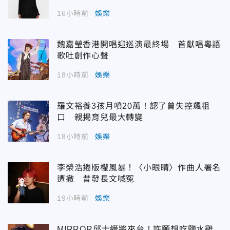
16小時前
娛樂
魏嘉瑩香港開唱迎巡演最終場 首獻唱粵語
歌吐創作心聲
18小時前
娛樂
羅文裕養3孩月噴20萬！認了曾失控飆粗
口 親揭育兒最大轉變
18小時前
娛樂
李榮浩捲版權風暴！〈小眼睛〉作曲人署名
遭撤 昔發長文喊冤
19小時前
娛樂
MIRROR邱士縉將來台！許願想吃鹽水雞