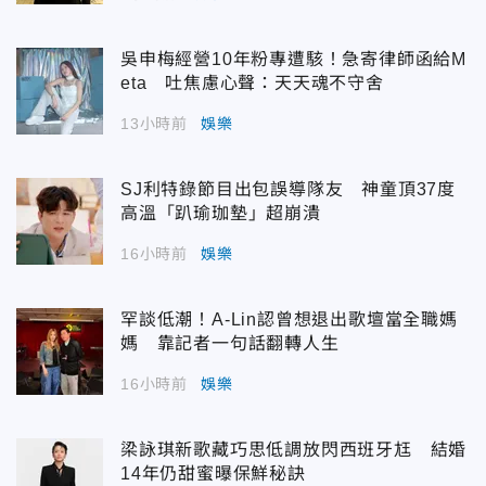
吳申梅經營10年粉專遭駭！急寄律師函給M
eta 吐焦慮心聲：天天魂不守舍
13小時前
娛樂
SJ利特錄節目出包誤導隊友 神童頂37度
高溫「趴瑜珈墊」超崩潰
16小時前
娛樂
罕談低潮！A-Lin認曾想退出歌壇當全職媽
媽 靠記者一句話翻轉人生
16小時前
娛樂
梁詠琪新歌藏巧思低調放閃西班牙尪 結婚
14年仍甜蜜曝保鮮秘訣