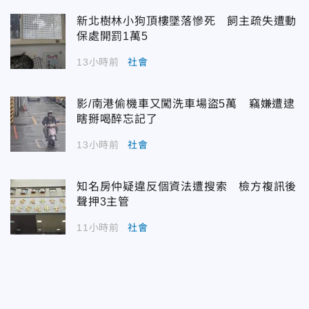
新北樹林小狗頂樓墜落慘死 飼主疏失遭動
保處開罰1萬5
13小時前
社會
影/南港偷機車又闖洗車場盜5萬 竊嫌遭逮
瞎掰喝醉忘記了
13小時前
社會
知名房仲疑違反個資法遭搜索 檢方複訊後
聲押3主管
11小時前
社會