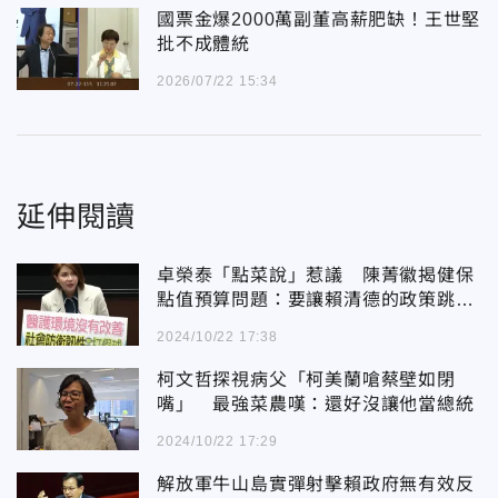
國票金爆2000萬副董高薪肥缺！王世堅
批不成體統
2026/07/22 15:34
延伸閱讀
卓榮泰「點菜說」惹議 陳菁徽揭健保
點值預算問題：要讓賴清德的政策跳
票？
2024/10/22 17:38
柯文哲探視病父「柯美蘭嗆蔡壁如閉
嘴」 最強菜農嘆：還好沒讓他當總統
2024/10/22 17:29
解放軍牛山島實彈射擊賴政府無有效反