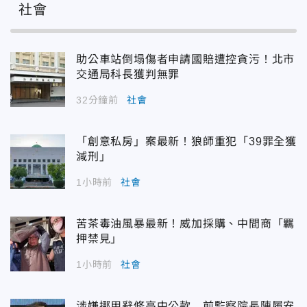
社會
助公車站倒塌傷者申請國賠遭控貪污！北市
交通局科長獲判無罪
32分鐘前
社會
「創意私房」案最新！狼師重犯「39罪全獲
減刑」
1小時前
社會
苦茶毒油風暴最新！威加採購、中間商「羈
押禁見」
1小時前
社會
涉嫌挪用辭修高中公款 前監察院長陳履安