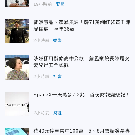
19小時前
要聞
昔涉毒品、家暴風波！韓71萬網紅裴寅圭陳
屍住處 享年36歲
2小時前
娛樂
涉嫌挪用辭修高中公款 前監察院長陳履安
妻兒出庭全認罪
2小時前
社會
SpaceX一天蒸發7.2兆 首份財報變悲報！
2小時前
財經
花40元停車爽中100萬 5、6月雲端發票專