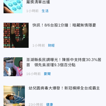
屬獎清單出爐
1小時前
生活
快訊！8/6台股1分鐘：暗藏無情隱憂
1小時前
財經
澎湖縣長民調曝光！陳振中支持度30.3%居
首 領先吳淑瑾9.3個百分點
16小時前
要聞
幼兒園病毒大爆發！新冠橫掃全台成霸主
23小時前
健康