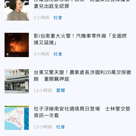
妻兒出庭全認罪
2小時前
社會
影/台南重大火警！汽機車零件廠「全面燃
燒又延燒」
3小時前
社會
台東又驚天變！農業處長涉圖利20萬交保撤
銷 重開羈押庭
11小時前
要聞
社子浮線南安社遶境周日登場 士林警交管
資訊一次看
12小時前
社會