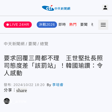
LIVE 24HR
決戰2026
即時
熱門
要聞
社會
娛樂
中天新聞網
要聞
總覽
要求回覆三周都不理 王世堅批長照
司態度差「該罰站」！韓國瑜讚：令
人感動
發布:
2024/10/22 18:20
By
李培睿
share
分享：
play_arrow