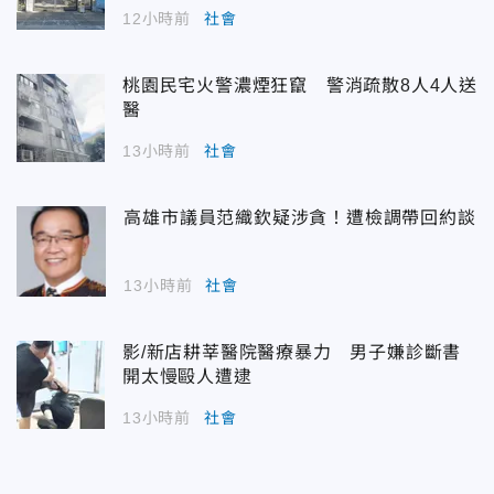
12小時前
社會
桃園民宅火警濃煙狂竄 警消疏散8人4人送
醫
13小時前
社會
高雄市議員范織欽疑涉貪！遭檢調帶回約談
13小時前
社會
影/新店耕莘醫院醫療暴力 男子嫌診斷書
開太慢毆人遭逮
13小時前
社會