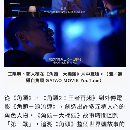
王陽明、鄭人碩在《角頭－大橋頭》片中互嗆。（圖／翻
攝自角頭 GATAO MOVIE YouTube）
從《角頭》、《角頭2：王者再起》到外傳電
影《角頭－浪流連》，創造出許多深植人心的
角色人物，《角頭－大橋頭》故事時間回到
「第一戰」，追溯《角頭》整個世界觀故事的