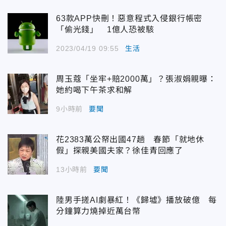
63款APP快刪！惡意程式入侵銀行帳密
「偷光錢」 1億人恐被駭
2023/04/19 09:55
生活
周玉蔻「坐牢+賠2000萬」？張淑娟親曝：
她約喝下午茶求和解
9小時前
要聞
花2383萬公帑出國47趟 春節「就地休
假」探親美國夫家？徐佳青回應了
13小時前
要聞
陸男手搓AI劇暴紅！《歸墟》播放破億 每
分鐘算力燒掉近萬台幣