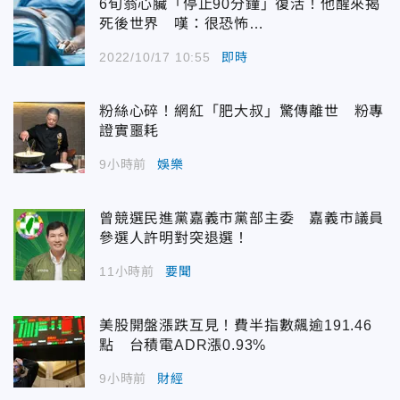
6旬翁心臟「停止90分鐘」復活！他醒來揭
死後世界 嘆：很恐怖…
2022/10/17 10:55
即時
粉絲心碎！網紅「肥大叔」驚傳離世 粉專
證實噩耗
9小時前
娛樂
曾競選民進黨嘉義市黨部主委 嘉義市議員
參選人許明對突退選！
11小時前
要聞
美股開盤漲跌互見！費半指數飆逾191.46
點 台積電ADR漲0.93%
9小時前
財經