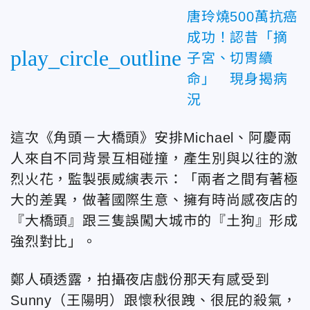
唐玲燒500萬抗癌
成功！認昔「摘
play_circle_outline
子宮、切胃續
命」 現身揭病
況
這次《角頭－大橋頭》安排Michael、阿慶兩
人來自不同背景互相碰撞，產生別與以往的激
烈火花，監製張威縯表示：「兩者之間有著極
大的差異，做著國際生意、擁有時尚感夜店的
『大橋頭』跟三隻誤闖大城市的『土狗』形成
強烈對比」。
鄭人碩透露，拍攝夜店戲份那天有感受到
Sunny（王陽明）跟懷秋很跩、很屁的殺氣，