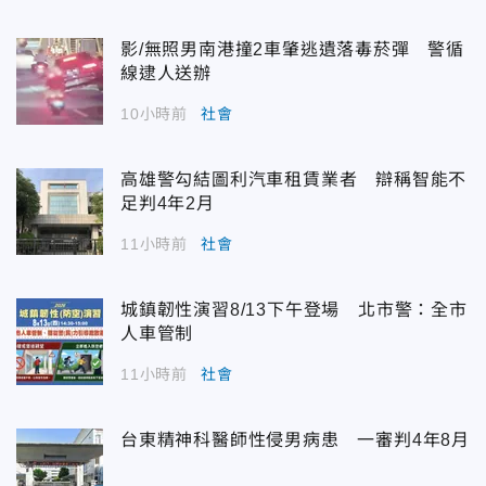
影/無照男南港撞2車肇逃遺落毒菸彈 警循
線逮人送辦
10小時前
社會
高雄警勾結圖利汽車租賃業者 辯稱智能不
足判4年2月
11小時前
社會
城鎮韌性演習8/13下午登場 北市警：全市
人車管制
11小時前
社會
台東精神科醫師性侵男病患 一審判4年8月