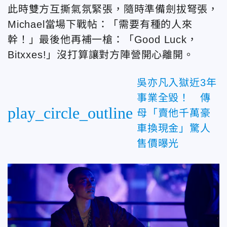
此時雙方互撕氣氛緊張，隨時準備劍拔弩張，
Michael當場下戰帖：「需要有種的人來
幹！」最後他再補一槍：「Good Luck，
Bitxxes!」沒打算讓對方陣營開心離開。
吳亦凡入獄近3年
事業全毀！ 傳
play_circle_outline
母「賣他千萬豪
車換現金」驚人
售價曝光