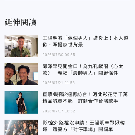
延伸閱讀
王陽明喊「像個男人」遭炎上！本人道
歉、罕提家世背景
2026/07/30 09:55
邱澤罕見開金口！為九孔獻唱〈心太
軟〉 親揭「最帥男人」關鍵條件
2026/07/21 11:58
直擊/時隔2週再訪台！河北彩花穿千萬
精品喊買不起 許願合作台灣歌手
2026/07/17 18:52
影/室外路權沒申請！王陽明車聚揪韓
哥 遭警方「封停車場」開罰單