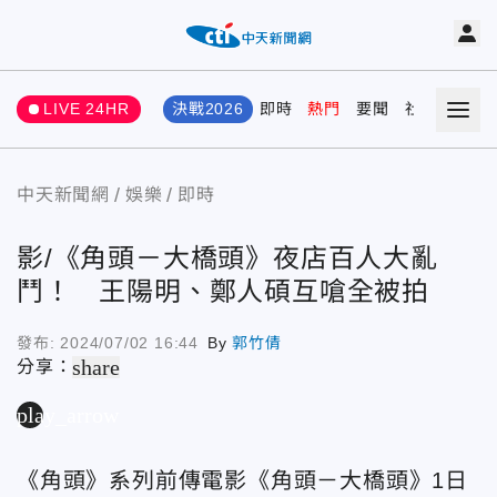
LIVE 24HR
決戰2026
即時
熱門
要聞
社會
娛樂
中天新聞網
娛樂
即時
影/《角頭－大橋頭》夜店百人大亂
鬥！ 王陽明、鄭人碩互嗆全被拍
發布:
2024/07/02 16:44
By
郭竹倩
share
分享：
play_arrow
《角頭》系列前傳電影《角頭－大橋頭》1日