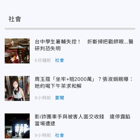
社會
台中學生暑輔失控！ 折斷掃把戳師眼...醫
研判恐失明
6分鐘前
社會
周玉蔻「坐牢+賠2000萬」？張淑娟親曝：
她約喝下午茶求和解
9小時前
要聞
影/詐團車手與被害人面交收錢 違停露餡
當場遭逮
9小時前
社會