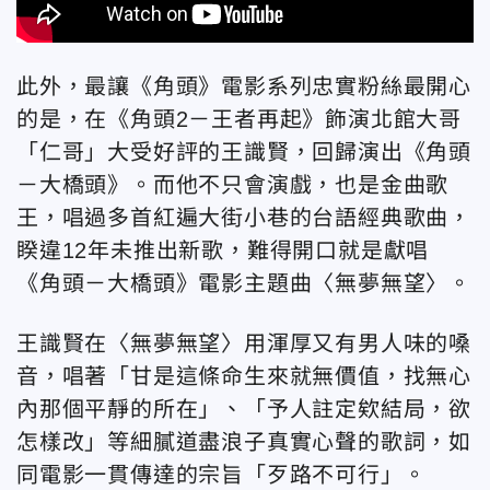
此外，最讓《角頭》電影系列忠實粉絲最開心
的是，在《角頭2－王者再起》飾演北館大哥
「仁哥」大受好評的王識賢，回歸演出《角頭
－大橋頭》。而他不只會演戲，也是金曲歌
王，唱過多首紅遍大街小巷的台語經典歌曲，
睽違12年未推出新歌，難得開口就是獻唱
《角頭－大橋頭》電影主題曲〈無夢無望〉。
王識賢在〈無夢無望〉用渾厚又有男人味的嗓
音，唱著「甘是這條命生來就無價值，找無心
內那個平靜的所在」、「予人註定欸結局，欲
怎樣改」等細膩道盡浪子真實心聲的歌詞，如
同電影一貫傳達的宗旨「歹路不可行」。