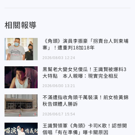
相關報導
《角頭》演員李振豪「拐賣台人到柬埔
寨」！遭重判18加18年
2026/08/03 12:24
黑幫老大變女兒傻瓜！王識賢被爆料3
大特點 本人親曝：現實完全相反
2026/06/30 13:21
不滿遭指收角頭千萬裝潢！前女檢黃錦
秋告媒體人勝訴
2026/06/17 15:54
王識賢領軍《角頭》卡司K歌！認想開
個唱「有在準備」曝卡關原因