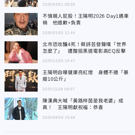
2026/03/01 08:00
不慎親人屁股！王陽明2026 Day1遇車
禍 他道歉+負責
2026/01/05 12:44
北市恐攻釀4死！蔡詩芸發聲嘆「世界
怎麼了」 遭酸挺黑道電影高EQ反擊
2025/12/20 16:47
王陽明自曝健康亮紅燈 身體不適「暴
瘦10公斤」
2025/11/28 09:07
陳漢典大喊「黃路梓茵是我老婆」成
真！ 王陽明獻祝福：恭喜
2025/09/19 19:48