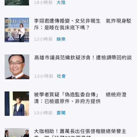
18小時前
大陸
李翊君遭傳婚變、女兒非親生 氣炸現身駁
斥：是睡在我床底下嗎？
12小時前
娛樂
高雄市議員范織欽疑涉貪！遭檢調帶回約談
13小時前
社會
被學者質疑「偽造監委自傳」 總統府澄
清：已檢還原件、非府方提供
13小時前
要聞
大咖相助！蕭萬長出任張啓楷競總榮譽主