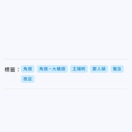
角頭
角頭－大橋頭
王陽明
鄭人碩
幫派
標籤：
夜店