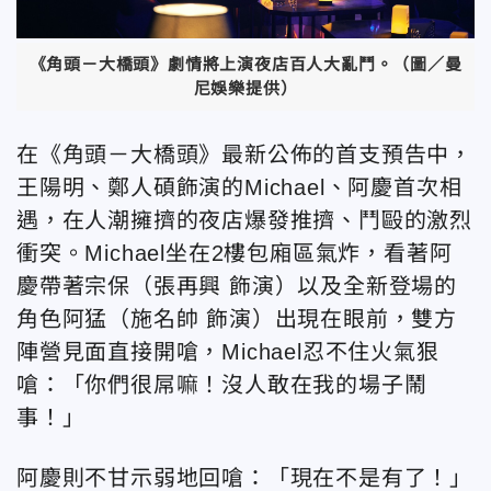
《角頭－大橋頭》劇情將上演夜店百人大亂鬥。（圖／曼
尼娛樂提供）
在《角頭－大橋頭》最新公佈的首支預告中，
王陽明、鄭人碩飾演的Michael、阿慶首次相
遇，在人潮擁擠的夜店爆發推擠、鬥毆的激烈
衝突。Michael坐在2樓包廂區氣炸，看著阿
慶帶著宗保（張再興 飾演）以及全新登場的
角色阿猛（施名帥 飾演）出現在眼前，雙方
陣營見面直接開嗆，Michael忍不住火氣狠
嗆：「你們很屌嘛！沒人敢在我的場子鬧
事！」
阿慶則不甘示弱地回嗆：「現在不是有了！」