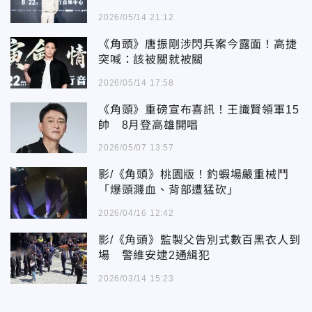
2026/05/14 21:12
《角頭》唐振剛涉閃兵案今露面！高捷
突喊：該被關就被關
2026/05/14 17:58
《角頭》重磅宣布喜訊！王識賢領軍15
帥 8月登高雄開唱
2026/05/07 13:57
影/《角頭》桃園版！釣蝦場嚴重械鬥
「爆頭濺血、背部遭猛砍」
2026/04/16 12:42
影/《角頭》監製父告別式數百黑衣人到
場 警維安逮2通緝犯
2026/03/14 15:23