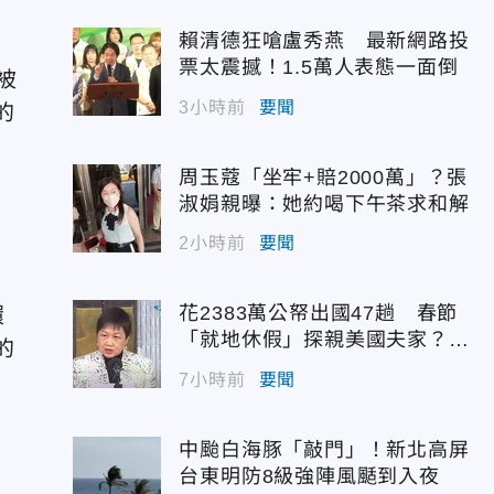
賴清德狂嗆盧秀燕 最新網路投
票太震撼！1.5萬人表態一面倒
被
3小時前
要聞
的
周玉蔻「坐牢+賠2000萬」？張
淑娟親曝：她約喝下午茶求和解
2小時前
要聞
花2383萬公帑出國47趟 春節
環
「就地休假」探親美國夫家？徐
的
佳青回應了
7小時前
要聞
中颱白海豚「敲門」！新北高屏
台東明防8級強陣風颳到入夜