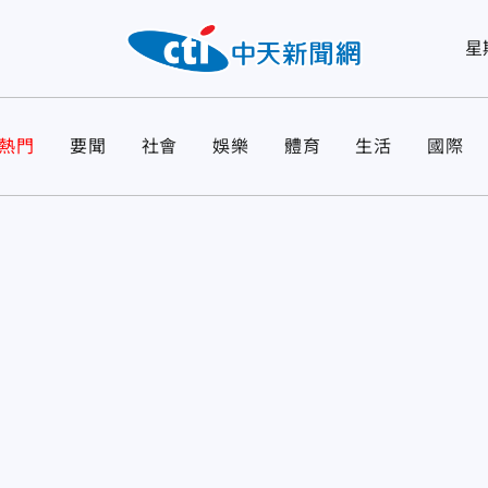
星
熱門
要聞
社會
娛樂
體育
生活
國際