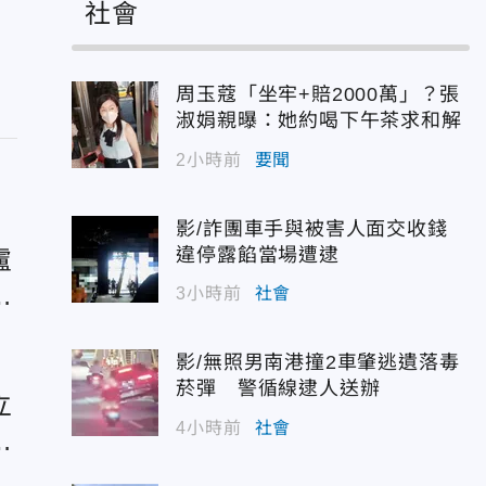
社會
周玉蔻「坐牢+賠2000萬」？張
淑娟親曝：她約喝下午茶求和解
2小時前
要聞
影/詐團車手與被害人面交收錢
違停露餡當場遭逮
盧
茵
3小時前
社會
影/無照男南港撞2車肇逃遺落毒
菸彈 警循線逮人送辦
立
4小時前
社會
子