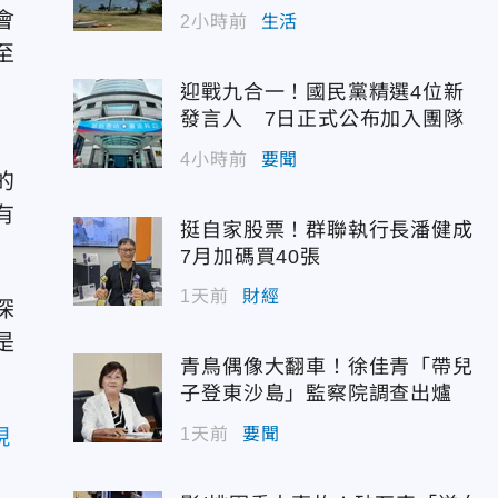
會
2小時前
生活
至
，
迎戰九合一！國民黨精選4位新
發言人 7日正式公布加入團隊
4小時前
要聞
的
有
挺自家股票！群聯執行長潘健成
7月加碼買40張
1天前
財經
深
是
青鳥偶像大翻車！徐佳青「帶兒
子登東沙島」監察院調查出爐
1天前
要聞
現