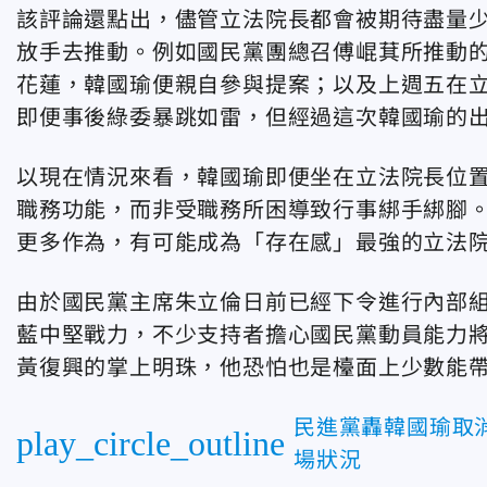
該評論還點出，儘管立法院長都會被期待盡量
放手去推動。例如國民黨團總召傅崐萁所推動
花蓮，韓國瑜便親自參與提案；以及上週五在立
即便事後綠委暴跳如雷，但經過這次韓國瑜的
以現在情況來看，韓國瑜即便坐在立法院長位
職務功能，而非受職務所困導致行事綁手綁腳
更多作為，有可能成為「存在感」最強的立法
由於國民黨主席朱立倫日前已經下令進行內部
藍中堅戰力，不少支持者擔心國民黨動員能力
黃復興的掌上明珠，他恐怕也是檯面上少數能
民進黨轟韓國瑜取
play_circle_outline
場狀況