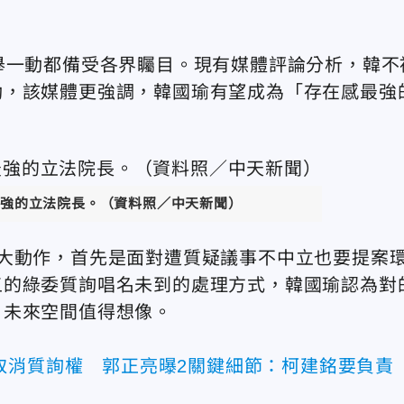
舉一動都備受各界矚目。現有媒體評論分析，韓不
動，該媒體更強調，韓國瑜有望成為「存在感最強
強的立法院長。（資料照／中天新聞）
2大動作，首先是面對遭質疑議事不中立也要提案
五的綠委質詢唱名未到的處理方式，韓國瑜認為對
，未來空間值得想像。
取消質詢權 郭正亮曝2關鍵細節：柯建銘要負責