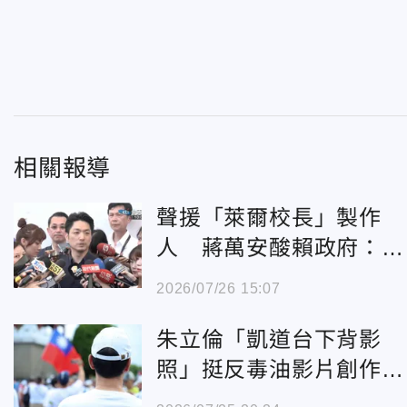
相關報導
聲援「萊爾校長」製作
人 蔣萬安酸賴政府：不
查毒油卻去查水表
2026/07/26 15:07
朱立倫「凱道台下背影
照」挺反毒油影片創作者
韋淳祐 轟賴政府查水表