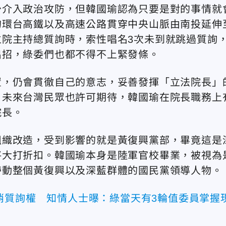
少介入政治攻防，但韓國瑜認為只要是對的事情就
的環台高鐵以及高速公路貫穿中央山脈由南投延伸
院主持總質詢時，索性唱名3次未到就跳過質詢
出招，綠委們也都不得不上緊發條。
置，仍會貫徹自己的意志，妥善發揮「立法院長」
。未來台灣民眾也許可期待，韓國瑜在院長職務上
院長。
組織改造，受到影響的就是黃復興黨部，畢竟這是
將大打折扣。韓國瑜本身是陸軍官校畢業，被視為
帶動整個黃復興以及深藍群體的國民黨領導人物。
消質詢權 知情人士曝：綠當天有3輪值委員掌握