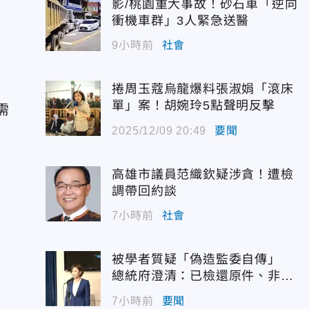
影/桃園重大事故！砂石車「逆向
衝機車群」3人緊急送醫
9小時前
社會
捲周玉蔻烏龍爆料張淑娟「滾床
單」案！胡婉玲5點聲明反擊
需
2025/12/09 20:49
要聞
高雄市議員范織欽疑涉貪！遭檢
調帶回約談
7小時前
社會
被學者質疑「偽造監委自傳」
總統府澄清：已檢還原件、非府
方提供
7小時前
要聞