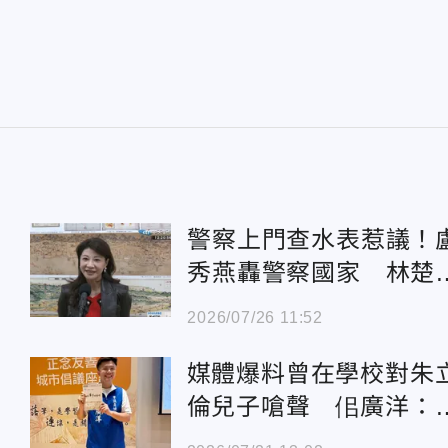
警察上門查水表惹議！
秀燕轟警察國家 林楚
反擊
2026/07/26 11:52
媒體爆料曾在學校對朱
倫兒子嗆聲 佀廣洋：
虛烏有