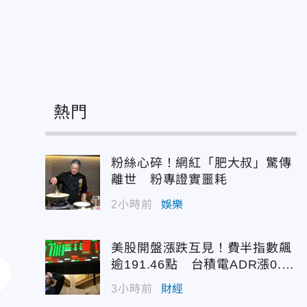
熱門
粉絲心碎！網紅「肥大叔」驚傳
離世 粉專證實噩耗
2小時前
娛樂
美股開盤漲跌互見！費半指數飆
逾191.46點 台積電ADR漲0.9
3%
3小時前
財經