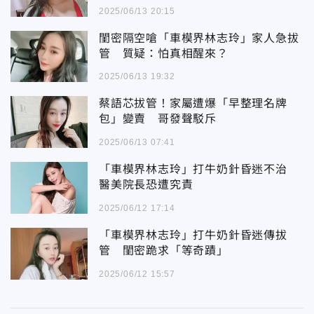
2025/06/13 20:15
閨密隔空嗆「車模界林志玲」家人急拔
管 質疑：怕真相醒來？
2025/06/13 19:32
蔡語芯拔管！家屬遭爆「早整理名牌
包」變賣 哥發聲駁斥
2025/06/13 07:41
「車模界林志玲」打牛奶針昏迷不治
醫美院長恐遭究責
2025/06/12 17:14
「車模界林志玲」打牛奶針昏迷傳拔
管 閨密跪求「等奇蹟」
2025/06/12 15:57