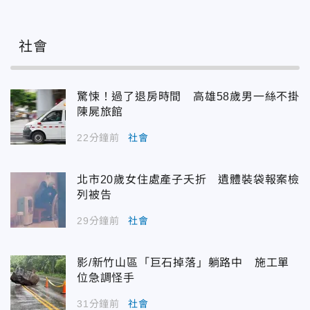
社會
驚悚！過了退房時間 高雄58歲男一絲不掛
陳屍旅館
22分鐘前
社會
北市20歲女住處產子夭折 遺體裝袋報案檢
列被告
29分鐘前
社會
影/新竹山區「巨石掉落」躺路中 施工單
位急調怪手
31分鐘前
社會