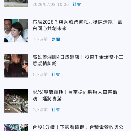
2026/07/09 10:00
社會
布局2028？盧秀燕跨黨派力挺陳清龍：藍
白同心共創未來
2小時前
要聞
高雄粵湘園4日遭砸店！股東千金爆當小三
惹感情糾紛
1小時前
社會
影/父親節噩耗！台南逆向輾扁人車害斷
魂 運將毒駕
2小時前
社會
台股1分鐘！下週看這邊：台積電營收與公