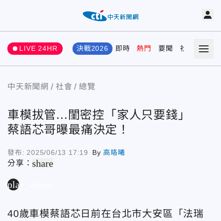
LIVE 24HR
決戰2026
即時
熱門
要聞
社會
娛樂
中天新聞網
社會
總覽
車模拔管...閨密控「家人只要錢」
蔡語芯哥曝最痛決定！
發布:
2025/06/13 17:19
By
高珞曦
share
分享：
play_arrow
40歲車模蔡語芯日前在台北市大安區「法瑞