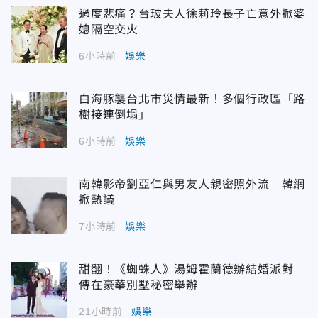
過度悲痛？台玻夫人徐莉玲長子亡意外掀婆
媳隔空交火
6小時前
娛樂
白海豚襲台北市災情最新！多個行政區「路
樹接連倒塌」
6小時前
娛樂
南韓影帝劉亞仁與男友人親密照外流 韓網
掀熱議
7小時前
娛樂
甜翻！《蜘蛛人》湯姆霍蘭德辦結婚派對
傳在豪華別墅秘密舉辦
21小時前
娛樂