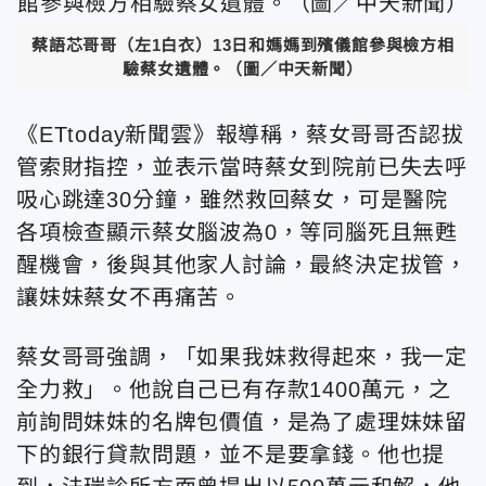
蔡語芯哥哥（左1白衣）13日和媽媽到殯儀館參與檢方相
驗蔡女遺體。（圖／中天新聞）
《ETtoday新聞雲》報導稱，蔡女哥哥否認拔
管索財指控，並表示當時蔡女到院前已失去呼
吸心跳達30分鐘，雖然救回
蔡女，可是醫院
各項檢查顯示蔡女腦波為0，等同腦死且無甦
醒機會，後與其他家人討論，最終決定拔管，
讓妹妹蔡女不再痛苦。
蔡女哥哥強調，「如果我妹救得起來，我一定
全力救」。他說自己已有存款1400萬元，之
前詢問妹妹的名牌包價值，是為了處理妹妹留
下的銀行貸款問題，並不是要拿錢。他也提