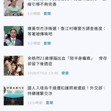
線引導不夠完善
1小時前
要聞
爆黃世杰涉賄選！詹江村曝警方調查進度：
等著被傳喚吧
3小時前
要聞
余皓然21歲爆腦出血「險半身癱瘓」 倖存
卻留下後遺症
2026/07/10 13:46
健康
國人入境烏干達遭扣護照被遣返！外交部：
持續連繫交涉
22小時前
要聞