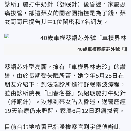
診所」施打牛奶針（舒眠針）後昏迷，家屬忍
痛拔管，卻遭蔡女的閨密團指控是為了錢，蔡
女哥哥已提告其中1位閨密和7名網友。
40歲車模蔡語芯外號「車
蔡語芯外型亮麗，擁有「車模界林志玲」的讚
譽，由於長期受失眠所苦，她今年5月25日在
朋友介紹下，到法瑞診所進行舒眠電波療程，
並由診所院長「回春名醫」吳紹琥施打牛奶針
（舒眠針）。沒想到蔡女陷入昏迷，送醫歷經
19天治療仍未甦醒，家屬6月12日忍痛拔管。
目前台北地檢署已指派檢察官劉宇倢偵辦此