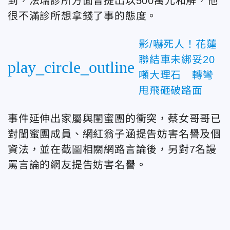
到，法瑞診所方面曾提出以500萬元和解，他
很不滿診所想拿錢了事的態度。
影/嚇死人！花蓮
聯結車未綁妥20
play_circle_outline
噸大理石 轉彎
甩飛砸破路面
事件延伸出家屬與閨蜜團的衝突，蔡女哥哥已
對閨蜜團成員、網紅翁子涵提告妨害名譽及個
資法，並在截圖相關網路言論後，另對7名謾
罵言論的網友提告妨害名譽。