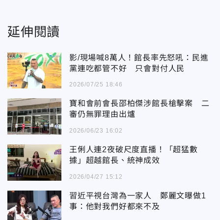
延伸閱讀
影/現場喊8萬人！館長率先怒吼：民進
黨連吃都管不好 只會對付人民
2026/07/25 18:46
寶和會前會長邵柏傑涉館長槍擊案 二
審仍無罪理由出爐
2026/06/23 16:02
王俐人連2夜破尺度直播！「超猛數
據」超越館長、統神成效
2026/04/27 15:12
習近平視台灣為一家人 鄭麗文曝做1
事：他對我們好都來不及