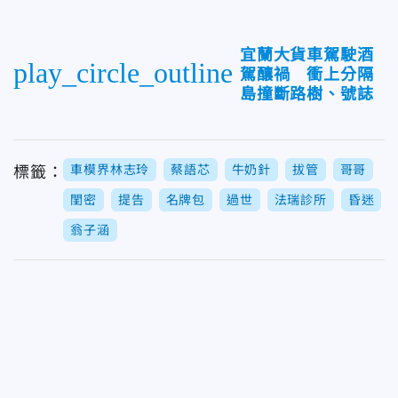
宜蘭大貨車駕駛酒
play_circle_outline
駕釀禍 衝上分隔
島撞斷路樹、號誌
車模界林志玲
蔡語芯
牛奶針
拔管
哥哥
標籤：
閨密
提告
名牌包
過世
法瑞診所
昏迷
翁子涵