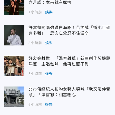
六月認：本來就有摩擦
1小時前
娛樂
許富凱開唱強碰白海豚！苦笑喊「辦小巨蛋
有多難」 思念亡父忍不住淚崩
3小時前
娛樂
好友突離世！「溫室雜草」新曲創作契機藏
洋蔥 主唱慟喊：他再也聽不到
3小時前
娛樂
北市傳經紀人強吻女藝人噁喊「我又沒伸舌
頭」！法官怒：相當噁心
6小時前
娛樂