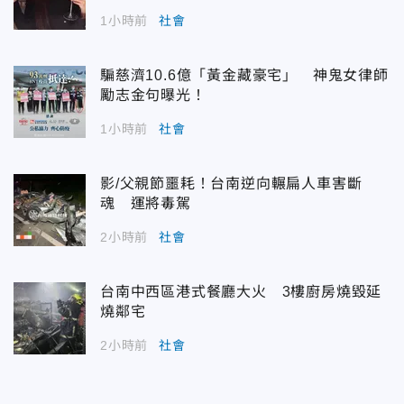
1小時前
社會
騙慈濟10.6億「黃金藏豪宅」 神鬼女律師
勵志金句曝光！
1小時前
社會
影/父親節噩耗！台南逆向輾扁人車害斷
魂 運將毒駕
2小時前
社會
台南中西區港式餐廳大火 3樓廚房燒毀延
燒鄰宅
2小時前
社會