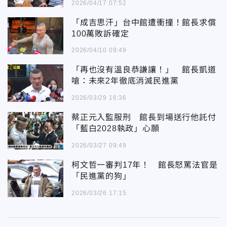
2026/04/17 07:52
「成吉思汗」台中館遭衝撞！館長求償
100萬敗訴確定
2026/04/10 09:49
「再也沒有溫良恭謙讓！」 館長凱道
嗆：未來2年徹底消滅民進黨
2026/03/29 16:36
蔡正元入監服刑 館長到場送行他託付
「藍白2028執政」心願
2026/03/27 09:49
柯文哲一審判17年！ 館長怒罵法官是
「民進黨的狗」
2026/03/26 17:15