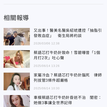
相關報導
又出事！醫美名醫吳紹琥遭控「抽脂引
發敗血症」 衛生局將約談
2026/03/06 12:38
蔡語芯打牛奶針致命！雪碧曝昔「1個
月打2次」吐心聲
2025/06/14 13:26
家屬冷血？蔡語芯打牛奶針腦死 律師
列拔管3條件超嚴格
2025/06/14 10:30
車模蔡語芯打牛奶針昏迷不治 閨密：
她做3事讓全世界記得