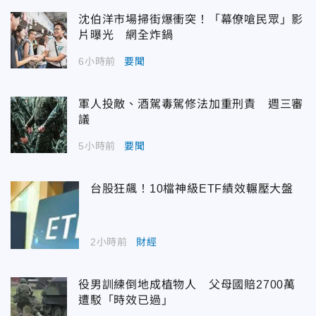
沈伯洋市場掃街爆衝突！「幕僚嗆民眾」影
片曝光 網全炸鍋
6小時前
要聞
軍人投敵、酒駕毒駕修法加重刑責 週三審
議
5小時前
要聞
台股狂飆！10檔神級ETF績效輾壓大盤
2小時前
財經
役男訓練倒地成植物人 父母國賠2700萬
遭駁「時效已過」