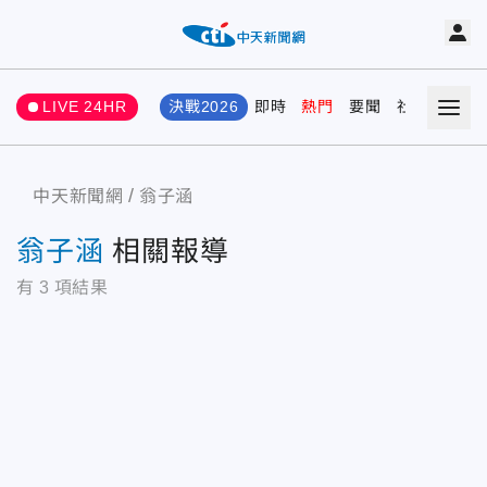
LIVE 24HR
決戰2026
即時
熱門
要聞
社會
娛樂
中天新聞網
翁子涵
翁子涵
相關報導
有
3
項結果