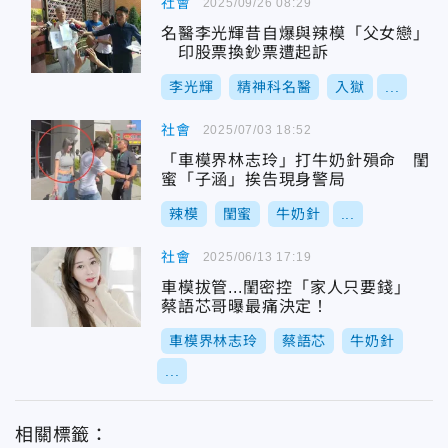
社會
2025/09/26 08:29
名醫李光輝昔自爆與辣模「父女戀」
印股票換鈔票遭起訴
李光輝
精神科名醫
入獄
...
社會
2025/07/03 18:52
「車模界林志玲」打牛奶針殞命 閨
蜜「子涵」挨告現身警局
辣模
閨蜜
牛奶針
...
社會
2025/06/13 17:19
車模拔管...閨密控「家人只要錢」
蔡語芯哥曝最痛決定！
車模界林志玲
蔡語芯
牛奶針
...
相關標籤：