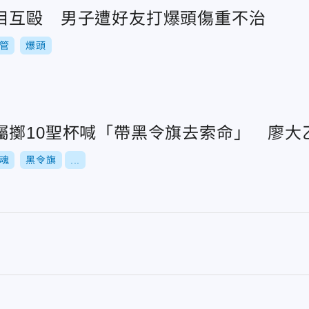
目互毆 男子遭好友打爆頭傷重不治
管
爆頭
屬擲10聖杯喊「帶黑令旗去索命」 廖大
魂
黑令旗
...