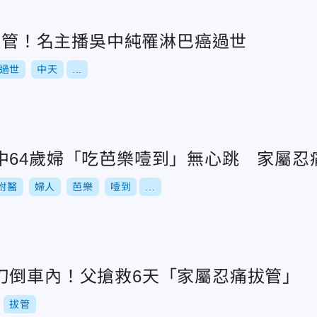
痛拔管！名主播吳中純罹淋巴癌過世
過世
中天
...
中64歲婦「吃芭樂噎到」無心跳 家屬忍
附醫
婦人
芭樂
噎到
...
刀倒車內！父搶救6天「家屬忍痛拔管」
拔管