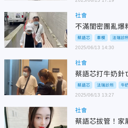
2025/06/13 17:19
社會
不滿閨密團亂爆
蔡語芯
車模
法瑞診
2025/06/13 14:30
社會
蔡語芯打牛奶針
蔡語芯
法瑞診所
牛
2025/06/13 13:27
社會
蔡語芯拔管！家