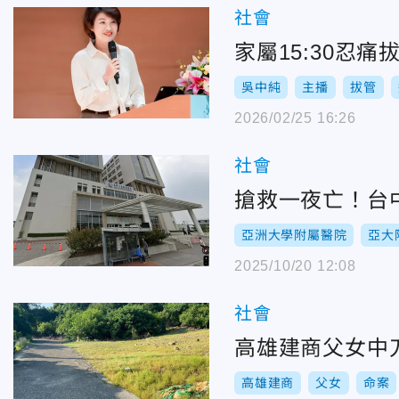
社會
家屬15:30忍
吳中純
主播
拔管
2026/02/25 16:26
社會
搶救一夜亡！台
亞洲大學附屬醫院
亞大
2025/10/20 12:08
社會
高雄建商父女中
高雄建商
父女
命案