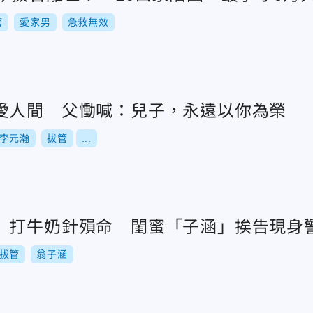
管
愛家男
急救無效
愛人間 父慟喊：兒子，永遠以你為榮
李元瀚
拔管
...
」打牛奶針殞命 閨蜜「子涵」挨告現身
拔管
翁子涵