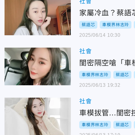
社會
家屬冷血？蔡語
蔡語芯
車模界林志玲
2025/06/14 10:30
社會
閨密隔空嗆「車
車模界林志玲
蔡語芯
2025/06/13 19:32
社會
車模拔管...閨
車模界林志玲
蔡語芯