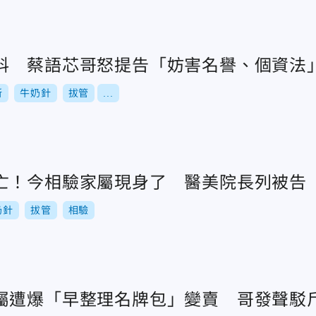
料 蔡語芯哥怒提告「妨害名譽、個資法
所
牛奶針
拔管
...
亡！今相驗家屬現身了 醫美院長列被告
奶針
拔管
相驗
屬遭爆「早整理名牌包」變賣 哥發聲駁