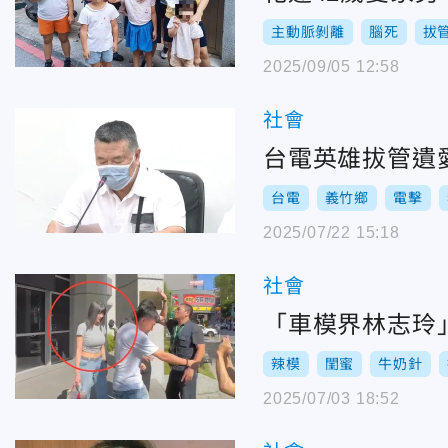
主動脈剝離
腦死
拔
2025/09/05 12:58
社會
台電英雄拔管遺
台電
義竹鄉
電擊
2025/07/22 15:18
社會
「車模界林志玲
辣模
閨蜜
牛奶針
2025/07/03 18:52