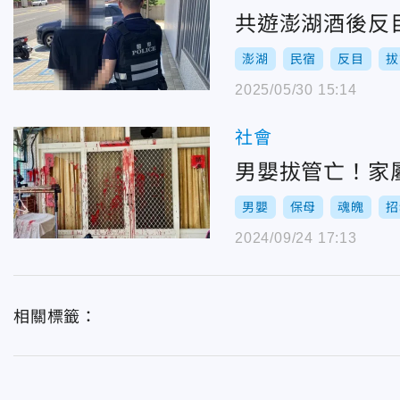
共遊澎湖酒後反
澎湖
民宿
反目
拔
2025/05/30 15:14
社會
男嬰拔管亡！家
男嬰
保母
魂魄
招
2024/09/24 17:13
相關標籤：