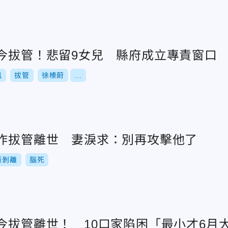
死今拔管！悲留9女兒 縣府成立專責窗口
風
拔管
徐榛蔚
...
爸昨拔管離世 妻淚求：別再攻擊他了
脈剝離
腦死
今拔管離世！ 10口家陷困「最小才6月