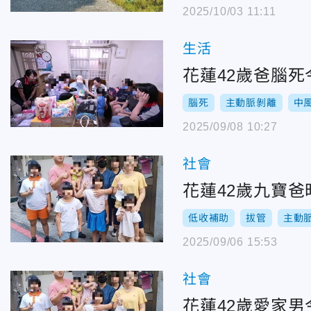
2025/10/03 11:11
生活
花蓮42歲爸腦
腦死
主動脈剝離
中
2025/09/08 10:27
社會
花蓮42歲九寶
低收補助
拔管
主動
2025/09/06 15:53
社會
花蓮42歲愛家男