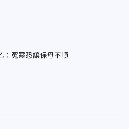
乙：冤靈恐讓保母不順