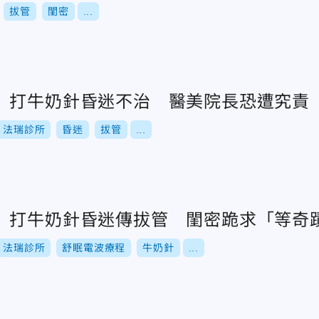
拔管
閨密
...
」打牛奶針昏迷不治 醫美院長恐遭究責
法瑞診所
昏迷
拔管
...
」打牛奶針昏迷傳拔管 閨密跪求「等奇
法瑞診所
舒眠電波療程
牛奶針
...