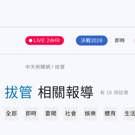
LIVE 24HR
決戰2026
即時
中天新聞網
拔管
拔管
相關報導
有
18
項結果
全部
即時
要聞
社會
娛樂
體育
生