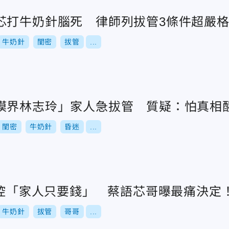
芯打牛奶針腦死 律師列拔管3條件超嚴
牛奶針
閨密
拔管
...
模界林志玲」家人急拔管 質疑：怕真相
閨密
牛奶針
昏迷
...
密控「家人只要錢」 蔡語芯哥曝最痛決定
牛奶針
拔管
哥哥
...