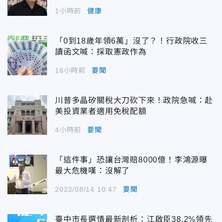
1小時前
健康
「0到18歲年領6萬」沒了？！行政院收三
讀函文喊：採取憲政作為
16小時前
要聞
川普多晶矽關稅大刀砍下來！政院急喊：赴
美投資業者適用免稅配額
4小時前
要聞
「這件事」恐讓台灣賠8000億！李鴻源曝
最大危機嘆：沒解了
2023/08/14 10:47
要聞
臺中市長選情最新剖析：江啟臣38.2%領先