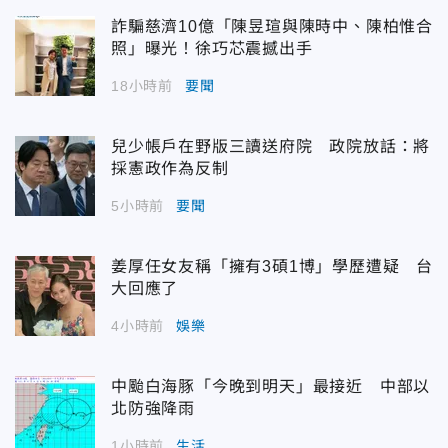
詐騙慈濟10億「陳昱瑄與陳時中、陳柏惟合
照」曝光！徐巧芯震撼出手
18小時前
要聞
兒少帳戶在野版三讀送府院 政院放話：將
採憲政作為反制
5小時前
要聞
姜厚任女友稱「擁有3碩1博」學歷遭疑 台
大回應了
4小時前
娛樂
中颱白海豚「今晚到明天」最接近 中部以
北防強降雨
1小時前
生活