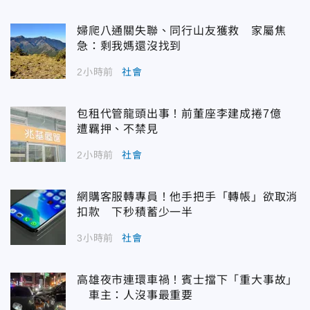
婦爬八通關失聯、同行山友獲救 家屬焦
急：剩我媽還沒找到
2小時前
社會
包租代管龍頭出事！前董座李建成捲7億
遭羈押、不禁見
2小時前
社會
網購客服轉專員！他手把手「轉帳」欲取消
扣款 下秒積蓄少一半
3小時前
社會
高雄夜市連環車禍！賓士擋下「重大事故」
車主：人沒事最重要