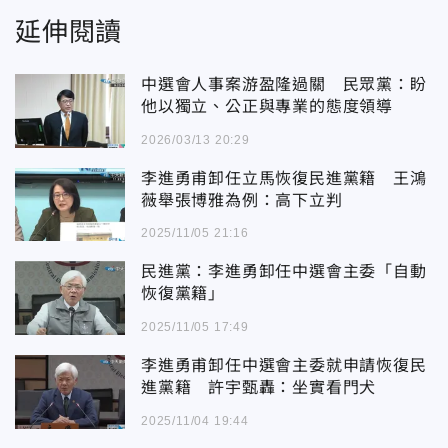
延伸閱讀
中選會人事案游盈隆過關 民眾黨：盼
他以獨立、公正與專業的態度領導
2026/03/13 20:29
李進勇甫卸任立馬恢復民進黨籍 王鴻
薇舉張博雅為例：高下立判
2025/11/05 21:16
民進黨：李進勇卸任中選會主委「自動
恢復黨籍」
2025/11/05 17:49
李進勇甫卸任中選會主委就申請恢復民
進黨籍 許宇甄轟：坐實看門犬
2025/11/04 19:44