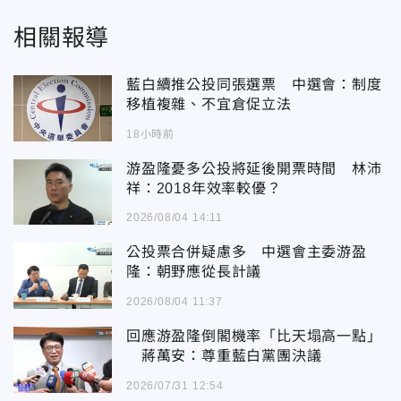
相關報導
藍白續推公投同張選票 中選會：制度
移植複雜、不宜倉促立法
18小時前
游盈隆憂多公投將延後開票時間 林沛
祥：2018年效率較優？
2026/08/04 14:11
公投票合併疑慮多 中選會主委游盈
隆：朝野應從長計議
2026/08/04 11:37
回應游盈隆倒閣機率「比天塌高一點」
蔣萬安：尊重藍白黨團決議
2026/07/31 12:54