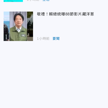
敬禮！賴總統曝88節影片藏洋蔥
1小時前
要聞