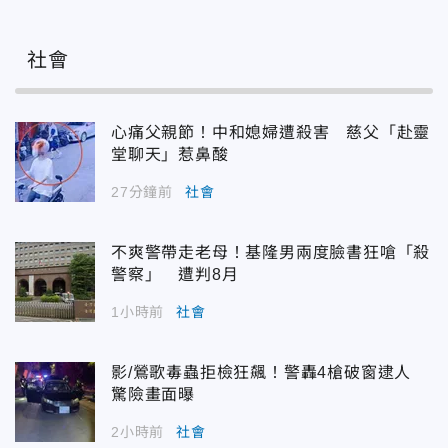
社會
心痛父親節！中和媳婦遭殺害 慈父「赴靈
堂聊天」惹鼻酸
27分鐘前
社會
不爽警帶走老母！基隆男兩度臉書狂嗆「殺
警察」 遭判8月
1小時前
社會
影/鶯歌毒蟲拒檢狂飆！警轟4槍破窗逮人
驚險畫面曝
2小時前
社會