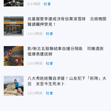
5小時前
社會
兆基屋管李建成涉背信案滾雪球 北檢晚間
聲請羈押禁見！
14小時前
社會
影/新北五股聯結車自撞分隔島 司機酒測
值爆表遭送辦
14小時前
社會
八大秀迷途獨自求援！山友犯下「拆隊」大
忌 女至今生死未卜
15小時前
社會