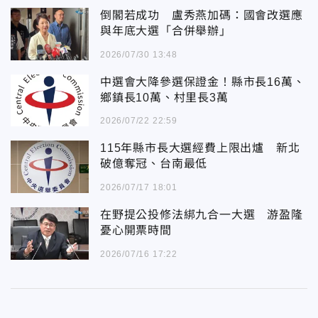
倒閣若成功 盧秀燕加碼：國會改選應
與年底大選「合併舉辦」
2026/07/30 13:48
中選會大降參選保證金！縣市長16萬、
鄉鎮長10萬、村里長3萬
2026/07/22 22:59
115年縣市長大選經費上限出爐 新北
破億奪冠、台南最低
2026/07/17 18:01
在野提公投修法綁九合一大選 游盈隆
憂心開票時間
2026/07/16 17:22