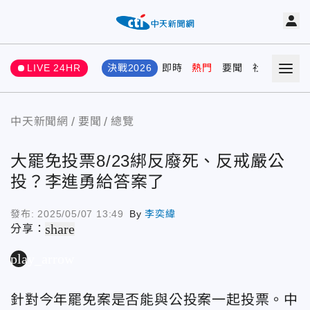
LIVE 24HR
決戰2026
即時
熱門
要聞
社會
娛樂
中天新聞網
要聞
總覽
大罷免投票8/23綁反廢死、反戒嚴公
投？李進勇給答案了
發布:
2025/05/07 13:49
By
李奕緯
share
分享：
play_arrow
針對今年罷免案是否能與公投案一起投票。中