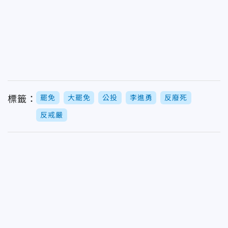
罷免
大罷免
公投
李進勇
反廢死
標籤：
反戒嚴