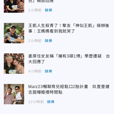
色」親自回應
1小時前
娛樂
王凱人生殺青了！摯友「神似王凱」操辦後
事：王媽媽看到我就哭了
2小時前
娛樂
姜厚任女友稱「擁有3碩1博」學歷遭疑 台
大回應了
4小時前
娛樂
Marz23暢聊育兒經鬆口2胎計畫 玖壹壹健
志甜曝婚禮時間點
12小時前
娛樂