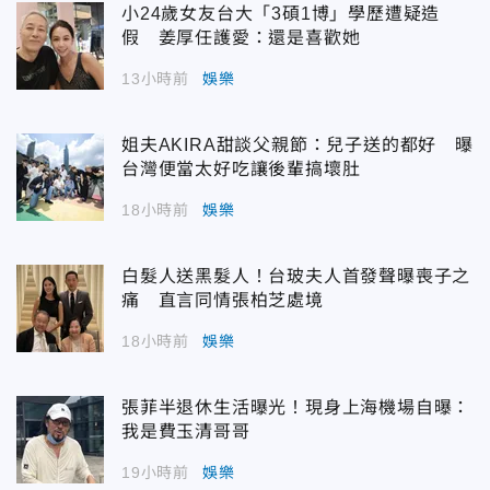
小24歲女友台大「3碩1博」學歷遭疑造
假 姜厚任護愛：還是喜歡她
13小時前
娛樂
姐夫AKIRA甜談父親節：兒子送的都好 曝
台灣便當太好吃讓後輩搞壞肚
18小時前
娛樂
白髮人送黑髮人！台玻夫人首發聲曝喪子之
痛 直言同情張柏芝處境
18小時前
娛樂
張菲半退休生活曝光！現身上海機場自曝：
我是費玉清哥哥
19小時前
娛樂