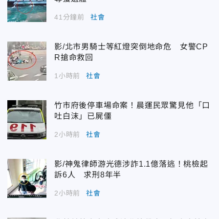
41分鐘前
社會
影/北市男騎士等紅燈突倒地命危 女警CP
R搶命救回
1小時前
社會
竹市府後停車場命案！晨運民眾驚見他「口
吐白沫」已屍僵
2小時前
社會
影/神鬼律師游光德涉詐1.1億落逃！桃檢起
訴6人 求刑8年半
2小時前
社會