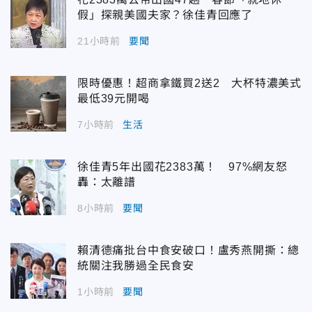
假」探親美國夫家？徐佳青回應了
21小時前
要聞
限時優惠！超商拿鐵買2送2 大杯特濃美式
最低39元開喝
7小時前
生活
徐佳青5年出國花2383萬！ 97%網友怒
轟：太離譜
8小時前
要聞
賴清德痛批台中食安破口！盧秀燕開撕：總
統關注我勝過全民食安
1小時前
要聞