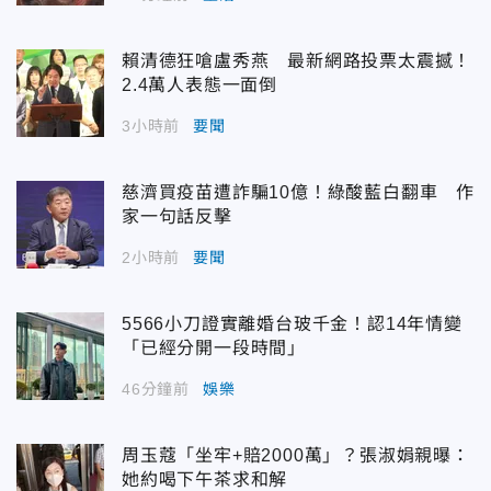
賴清德狂嗆盧秀燕 最新網路投票太震撼！
2.4萬人表態一面倒
3小時前
要聞
慈濟買疫苗遭詐騙10億！綠酸藍白翻車 作
家一句話反擊
2小時前
要聞
5566小刀證實離婚台玻千金！認14年情變
「已經分開一段時間」
46分鐘前
娛樂
周玉蔻「坐牢+賠2000萬」？張淑娟親曝：
她約喝下午茶求和解