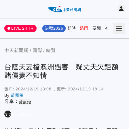
LIVE 24HR
決戰2026
即時
熱門
要聞
社會
娛樂
中天新聞網
國際
總覽
台陸夫妻檔澳洲遇害 疑丈夫欠鉅額
賭債妻不知情
發布:
2024/12/19 13:08
, 更新:
2024/12/19 18:14
By
苗珮瑩
share
分享：
play_arrow