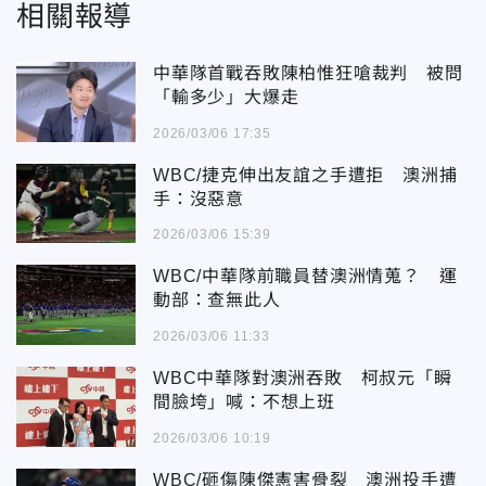
相關報導
中華隊首戰吞敗陳柏惟狂嗆裁判 被問
「輸多少」大爆走
2026/03/06 17:35
WBC/捷克伸出友誼之手遭拒 澳洲捕
手：沒惡意
2026/03/06 15:39
WBC/中華隊前職員替澳洲情蒐？ 運
動部：查無此人
2026/03/06 11:33
WBC中華隊對澳洲吞敗 柯叔元「瞬
間臉垮」喊：不想上班
2026/03/06 10:19
WBC/砸傷陳傑憲害骨裂 澳洲投手遭