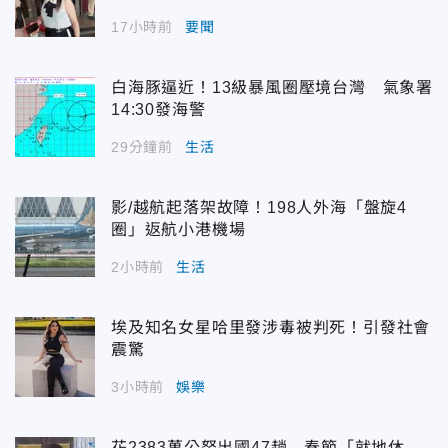
17小時前
要聞
白海豚逼近！13級暴風圈壓境台灣 氣象署
14:30發海警
29分鐘前
生活
影/越航起落架故障！198人外海「盤旋4
圈」返航小港機場
2小時前
生活
埃及知名女星哈里發涉毒被判死！引發社會
震驚
3小時前
娛樂
花2383萬公帑出國47趟 春節「就地休