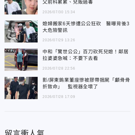
父前科累累、兒販過毒
2026/07/30 15:34
媳婦搬家6天慘遭公公狂砍 醫曝背後3
大危險警訊
2026/07/29 13:26
中和「驚世公公」百刀砍死兒媳！鄰居
拉婆婆急喊：不要下去看
2026/07/28 22:56
影/屏東鎢業董座慘被膠帶捆屍「顱骨骨
折致命」 監視器全壞了
2026/07/28 17:09
留言衝人氣