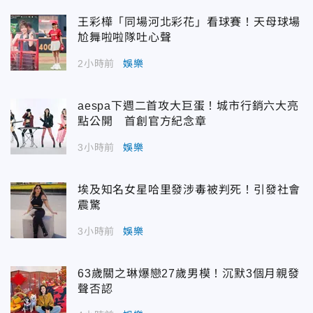
王彩樺「同場河北彩花」看球賽！天母球場
尬舞啦啦隊吐心聲
2小時前
娛樂
aespa下週二首攻大巨蛋！城市行銷六大亮
點公開 首創官方紀念章
3小時前
娛樂
埃及知名女星哈里發涉毒被判死！引發社會
震驚
3小時前
娛樂
63歲關之琳爆戀27歲男模！沉默3個月親發
聲否認