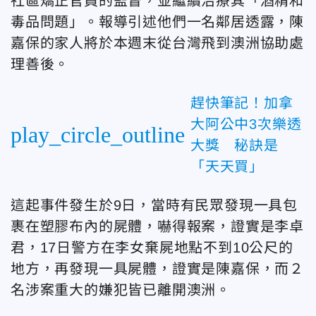
社區矯正官員的監督，並繼續治療其「酒精和
毒品問題」。報導引述他們一名鄰居透露，陳
嘉保的家人將於本週末從台灣飛到澳洲協助處
理善後。
趕快筆記！加拿
大阿公中3次樂透
play_circle_outline
大獎 秘訣是
「天天買」
這起事件發生於9日，當時有民眾發現一具包
裹在塑膠布內的屍體，嚇得報案，證實是李卓
君，17日警方在李女棄屍地點不到10公尺的
地方，再發現一具屍體，證實是陳嘉保，而２
名涉案重大的嫌犯皆已離開澳洲。