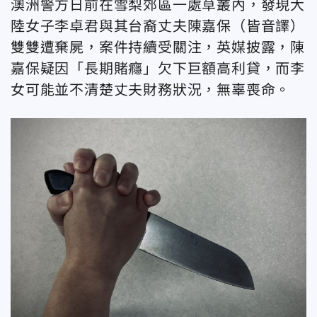
澳洲警方日前在雪梨郊區一處草叢內，發現大
陸女子李卓君與其台裔丈夫陳嘉保（皆音譯）
雙雙遭棄屍，案件持續受關注，英媒披露，陳
嘉保疑因「長期賭癮」欠下巨額高利貸，而李
女可能並不清楚丈夫財務狀況，無辜喪命。