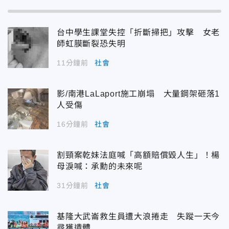
台中學生課堂失控「折斷掃把」攻擊 女老
師虹膜斷裂恐失明
11分鐘前
社會
影/南港LaLaport施工崩塌 大量鋼架砸落1
人受傷
16分鐘前
社會
割頸案乾妹法庭喊「高額賠償毀人生」！楊
母淚喊：承勳的未來呢
31分鐘前
社會
基隆大武崙救生員遭大浪捲走 失蹤一天今
尋獲遺體