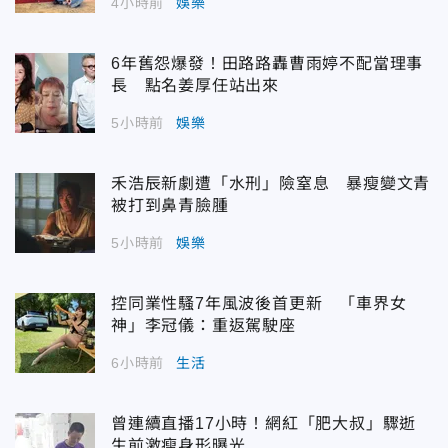
4小時前
娛樂
6年舊怨爆發！田路路轟曹雨婷不配當理事
長 點名姜厚任站出來
5小時前
娛樂
禾浩辰新劇遭「水刑」險窒息 暴瘦變文青
被打到鼻青臉腫
5小時前
娛樂
控同業性騷7年風波後首更新 「車界女
神」李冠儀：重返駕駛座
6小時前
生活
曾連續直播17小時！網紅「肥大叔」驟逝
生前激瘦身形曝光