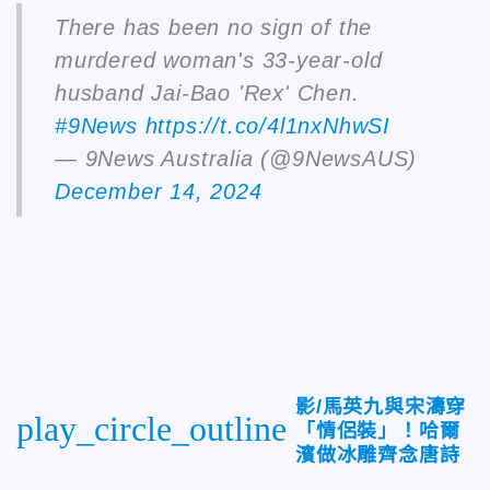
There has been no sign of the
murdered woman's 33-year-old
husband Jai-Bao 'Rex' Chen.
#9News
https://t.co/4l1nxNhwSI
— 9News Australia (@9NewsAUS)
December 14, 2024
影/馬英九與宋濤穿
play_circle_outline
「情侶裝」！哈爾
濱做冰雕齊念唐詩