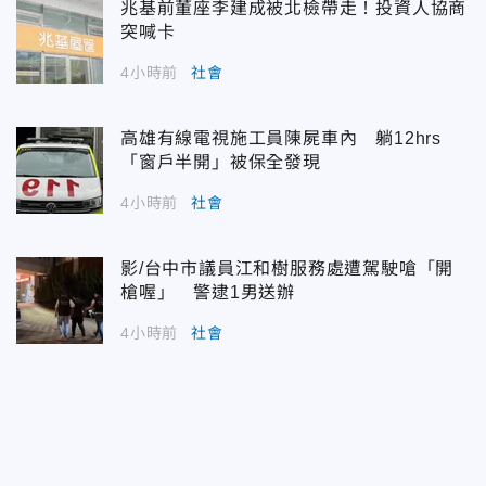
兆基前董座李建成被北檢帶走！投資人協商
突喊卡
4小時前
社會
高雄有線電視施工員陳屍車內 躺12hrs
「窗戶半開」被保全發現
4小時前
社會
影/台中市議員江和樹服務處遭駕駛嗆「開
槍喔」 警逮1男送辦
4小時前
社會