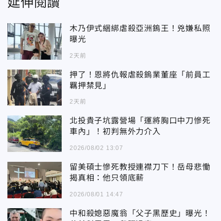
延伸閱讀
木乃伊式綑綁虐殺亞洲鎢王！兇嫌私照
曝光
2天前
押了！恩將仇報虐殺鎢業董座「前員工
羈押禁見」
2天前
北投貴子坑露營場「運將胸口中刀慘死
車內」！初判無外力介入
2026/08/02 13:07
留美碩士慘死教授連襟刀下！岳母悲慟
揭真相：他只領底薪
2026/08/01 14:47
中和殺媳惡魔翁「父子黑歷史」曝光！