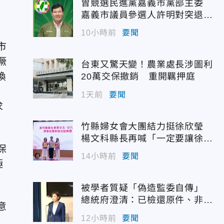
曾競選民進黨嘉義市黨部主委
次
嘉義市議員參選人許明對突退
選！
10小時前
要聞
市
獗
台東又驚天變！農業處長涉圖利
換
20萬交保撤銷 重開羈押庭
1天前
要聞
求
竹縣婦女會大團結力挺徐欣瑩
楊文科縣長再喊「一定要讓徐欣
保
瑩當選」
14小時前
要聞
極
被學者質疑「偽造監委自傳」
總統府澄清：已檢還原件、非府
意
方提供
12小時前
要聞