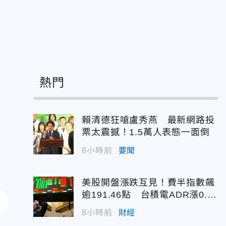
熱門
賴清德狂嗆盧秀燕 最新網路投
票太震撼！1.5萬人表態一面倒
8小時前
要聞
美股開盤漲跌互見！費半指數飆
逾191.46點 台積電ADR漲0.9
3%
8小時前
財經