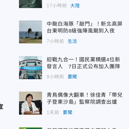
幣
17小時前
大陸
中颱白海豚「敲門」！新北高屏
台東明防8級強陣風颳到入夜
7小時前
生活
迎戰九合一！國民黨精選4位新
發言人 7日正式公布加入團隊
9小時前
要聞
青鳥偶像大翻車！徐佳青「帶兒
子登東沙島」監察院調查出爐
宣
1天前
要聞