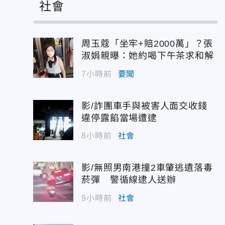
社會
周玉蔻「坐牢+賠2000萬」？張
淑娟親曝：她約喝下午茶求和解
7小時前
要聞
影/詐團車手與被害人面交收錢
違停露餡當場遭逮
8小時前
社會
影/無照男南港撞2車肇逃遺落毒
菸彈 警循線逮人送辦
9小時前
社會