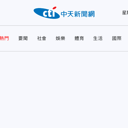
星
熱門
要聞
社會
娛樂
體育
生活
國際