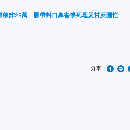
鄉敲詐25萬 膠帶封口鼻害慘死埋屍甘蔗園忙
分享：