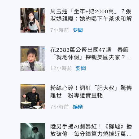
周玉蔻「坐牢+賠2000萬」？張
淑娟親曝：她約喝下午茶求和解
、
7小時前
要聞
花2383萬公帑出國47趟 春節
「就地休假」探親美國夫家？徐
佳青回應了
12小時前
要聞
粉絲心碎！網紅「肥大叔」驚傳
離世 粉專證實噩耗
7小時前
娛樂
陸男手搓AI劇暴紅！《歸墟》播
放破億 每分鐘算力燒掉近萬台