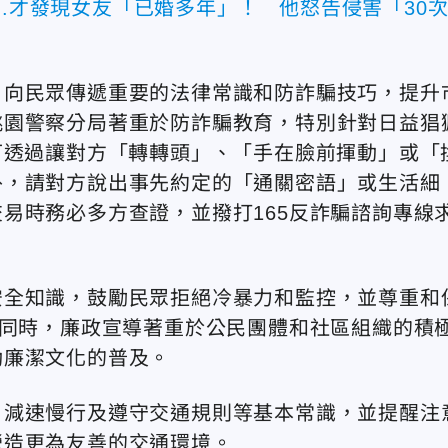
..才發現女友「已婚多年」！ 他怒告侵害「30
，向民眾傳遞重要的法律常識和防詐騙技巧，提升
桃園警察分局著重於防詐騙教育，特別針對日益猖
可透過讓對方「轉轉頭」、「手在臉前揮動」或「
外，請對方說出事先約定的「通關密語」或生活細
易時務必多方查證，並撥打165反詐騙諮詢專線
安全知識，鼓勵民眾拒絕冷暴力和監控，並尊重和
。同時，廉政宣導著重於公民團體和社區組織的積
動廉潔文化的普及。
、減速慢行及遵守交通規則等基本常識，並提醒注
營造更為友善的交通環境。