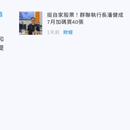
婚
挺自家股票！群聯執行長潘健成
7月加碼買40張
1天前
財經
和
提