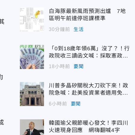
白海豚最新風雨預測出爐 7地
區明午前達停班課標準
其
30分鐘前
生活
「0到18歲年領6萬」沒了？！行
政院收三讀函文喊：採取憲政作
為
18小時前
要聞
均
川普多晶矽關稅大刀砍下來！政
院急喊：赴美投資業者適用免稅
配額
6小時前
要聞
成
韓國瑜父親節暖心發文！李四川
火速現身回應 網嗨翻喊4字