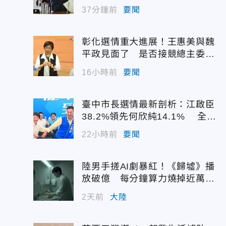
37分鐘前
要聞
彰化選情重大進展！王惠美與魏
平政見面了 是否接競總主委態
度曝光
16小時前
要聞
臺中市長選情最新剖析：江啟臣
38.2%領先何欣純14.1% 全世
代支持度全面居首
22小時前
要聞
陸男手搓AI劇暴紅！《歸墟》播
放破億 每分鐘算力燒掉近萬台
幣
2天前
大陸