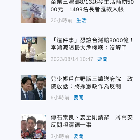
苗栗三灣鄉8/13起發生活補助50
00元 1499名長者匯款入帳
20小時前
生活
「這件事」恐讓台灣賠8000億！
李鴻源曝最大危機嘆：沒解了
2023/08/14 10:47
要聞
兒少帳戶在野版三讀送府院 政
院放話：將採憲政作為反制
6小時前
要聞
傳石崇良、姜至剛請辭 蔣萬安
反問賴清德一事
3小時前
要聞