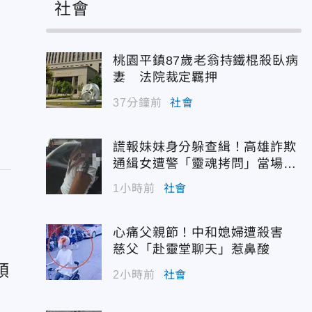
社會
桃園平鎮87歲老翁持鐵棍殺臥病
妻 法院裁定羈押
37分鐘前
社會
謊報妹妹身分躲查緝！高雄詐欺
通緝女遭警「靈魂拷問」當場認
栽
1小時前
社會
心痛父親節！中和媳婦遭殺害
慈父「赴靈堂聊天」惹鼻酸
領
2小時前
社會