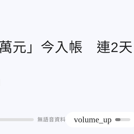
.9萬元」今入帳 連2天
章
volume_up
無語音資料