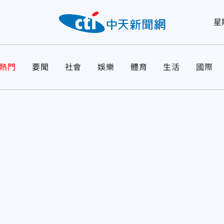
星
熱門
要聞
社會
娛樂
體育
生活
國際