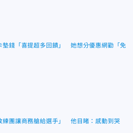
卡墊錢「喜提超多回饋」 她想分優惠網勸「免
教練團讓商務艙給選手」 他目睹：感動到哭