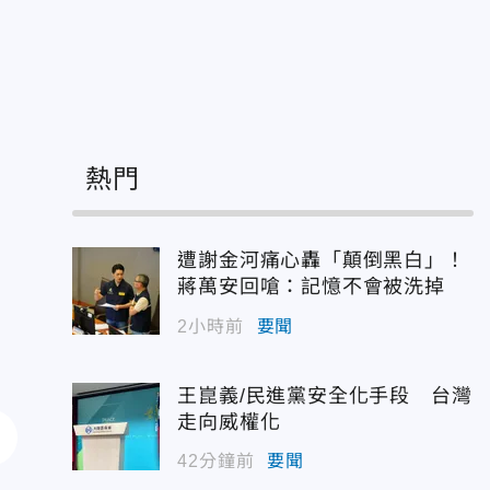
熱門
遭謝金河痛心轟「顛倒黑白」！
蔣萬安回嗆：記憶不會被洗掉
2小時前
要聞
王崑義/民進黨安全化手段 台灣
走向威權化
42分鐘前
要聞