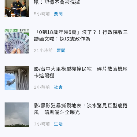
嗆：記憶不會被洗掉
5小時前
要聞
「0到18歲年領6萬」沒了？！行政院收三
讀函文喊：採取憲政作為
21小時前
要聞
影/台中大里模型機撞民宅 碎片散落機尾
卡遮陽棚
2小時前
社會
影/黑影狂暴撕裂地表！淡水驚見巨型龍捲
風 暗黑漏斗全曝光
1小時前
生活