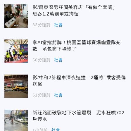
影/屏東噁男狂問美容店「有做全套嗎」
恐吞1.2萬罰單或拘留
33分鐘前
社會
拿AI當擋箭牌！桃園盃籃球賽爆幽靈隊充
數 承包商下場慘了
50分鐘前
社會
影/中和2計程車深夜追撞 2運將1乘客受傷
送醫
51分鐘前
社會
新莊路面破裂地下水管爆裂 泥水狂噴702
戶停水
1小時前
社會