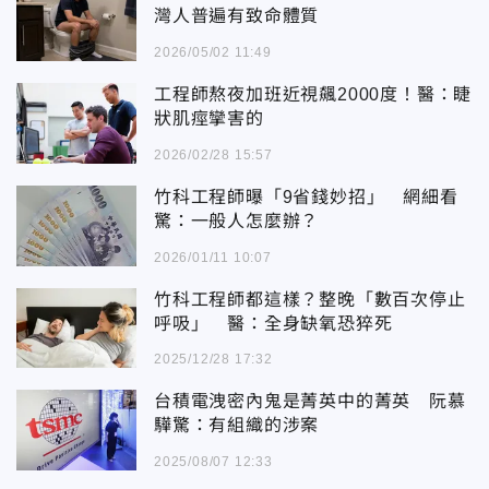
灣人普遍有致命體質
2026/05/02 11:49
工程師熬夜加班近視飆2000度！醫：睫
狀肌痙攣害的
2026/02/28 15:57
竹科工程師曝「9省錢妙招」 網細看
驚：一般人怎麼辦？
2026/01/11 10:07
竹科工程師都這樣？整晚「數百次停止
呼吸」 醫：全身缺氧恐猝死
2025/12/28 17:32
台積電洩密內鬼是菁英中的菁英 阮慕
驊驚：有組織的涉案
2025/08/07 12:33