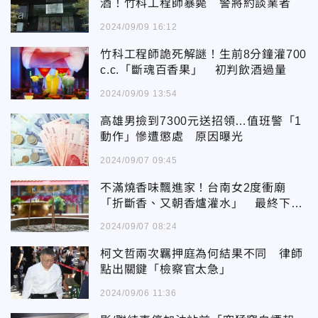
酒！竹科工程師暴斃 警將約談業者
2024/09/09 16:12
竹科工程師詭死解謎！生前8分鐘灌700
c.c.「斷魂百香果」 初判飲酒過量
2024/09/09 13:54
高雄男撿到7300元送招領…值班警「1
動作」慘遭懲處 原因曝光
2024/09/07 09:45
不滿燒香味飄進家！台南女2度衝廟
「折斷香、又朝香爐灌水」 最終下場
慘
2024/09/07 08:24
柯文哲兩次羈押庭為何結果不同 律師
點出關鍵「檢察官太急」
2024/09/06 11:36