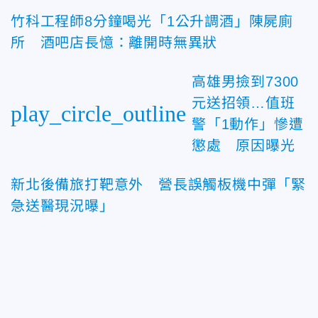
竹科工程師8分鐘喝光「1公升調酒」陳屍廁
所 酒吧店長憶：離開時無異狀
高雄男撿到7300
元送招領…值班
play_circle_outline
警「1動作」慘遭
懲處 原因曝光
新北後備旅打靶意外 營長誤觸板機中彈「緊
急送醫現況曝」