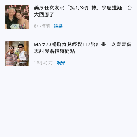
姜厚任女友稱「擁有3碩1博」學歷遭疑 台
大回應了
8小時前
娛樂
Marz23暢聊育兒經鬆口2胎計畫 玖壹壹健
志甜曝婚禮時間點
16小時前
娛樂