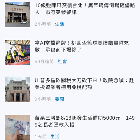
10級強陣風突襲台北！鷹架驚傳倒塌砸傷路
人 市府突發警訊
2小時前
生活
拿AI當擋箭牌！桃園盃籃球賽爆幽靈隊充
數 承包商下場慘了
50分鐘前
社會
川普多晶矽關稅大刀砍下來！政院急喊：赴
美投資業者適用免稅配額
9小時前
要聞
苗栗三灣鄉8/13起發生活補助5000元 149
9名長者匯款入帳
1天前
生活