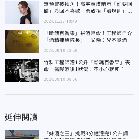
無預警被換角！高宇蓁遭暗示「你要回
饋」冷回不喜歡 勇敢拒「潛規則」丟
飯碗
2024/11/17 10:48
「斷魂百香果」拼酒賠命！工程師自介
「酒精補給隊長」 父慟：兒不酗酒
2024/09/10 13:56
竹科工程師灌1公升「斷魂百香果」喪
命 醫曝酒後1狀況：不小心就死亡
2024/09/10 08:56
延伸閱讀
「妹酒之王」挑戰8分鐘灌完1公升調