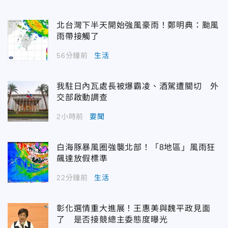
北台灣下半天開始強風豪雨！鄭明典：颱風
雨帶接觸了
56分鐘前
生活
我駐日內瓦處長被爆霸凌、酒駕遭關切 外
交部啟動調查
2小時前
要聞
白海豚暴風圈強襲北部！「8地區」風雨狂
飆達放假標準
22分鐘前
生活
彰化選情重大進展！王惠美與魏平政見面
了 是否接競總主委態度曝光