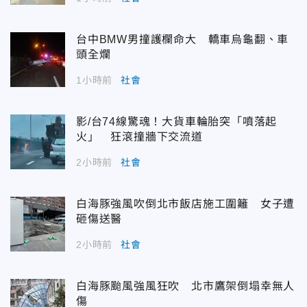
台中BMW男撞護欄命大 轎車烏龜翻、車
頭全爛
1小時前
社會
影/台74線驚魂！大貨車輪胎突「噴落起
火」 狂滾撞牆下交流道
2小時前
社會
白海豚強風吹倒北市飯店施工圍籬 女子遭
砸傷送醫
2小時前
社會
白海豚颱風強風狂吹 北市鷹架倒塌幸無人
傷