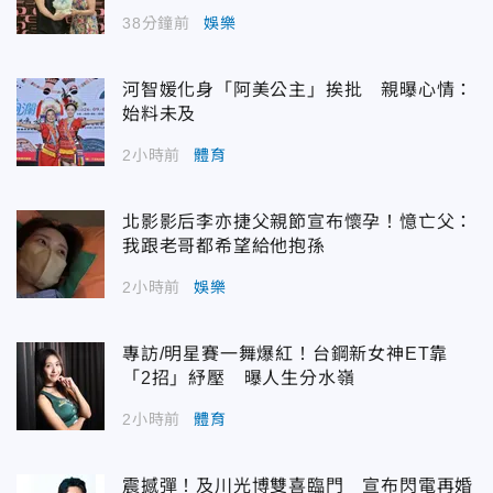
38分鐘前
娛樂
河智媛化身「阿美公主」挨批 親曝心情：
始料未及
2小時前
體育
北影影后李亦捷父親節宣布懷孕！憶亡父：
我跟老哥都希望給他抱孫
2小時前
娛樂
專訪/明星賽一舞爆紅！台鋼新女神ET靠
「2招」紓壓 曝人生分水嶺
2小時前
體育
震撼彈！及川光博雙喜臨門 宣布閃電再婚