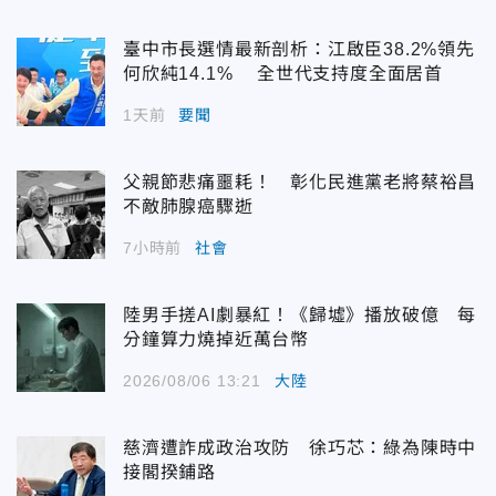
臺中市長選情最新剖析：江啟臣38.2%領先
何欣純14.1% 全世代支持度全面居首
1天前
要聞
父親節悲痛噩耗！ 彰化民進黨老將蔡裕昌
不敵肺腺癌驟逝
7小時前
社會
陸男手搓AI劇暴紅！《歸墟》播放破億 每
分鐘算力燒掉近萬台幣
2026/08/06 13:21
大陸
慈濟遭詐成政治攻防 徐巧芯：綠為陳時中
接閣揆鋪路