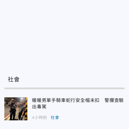
社會
暖暖男單手騎車蛇行安全帽未扣 警攔查驗
出毒駕
4小時前
社會