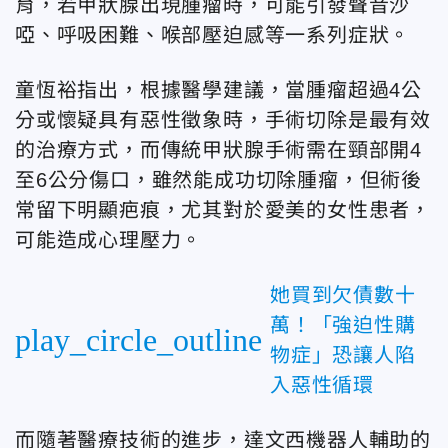
育，若甲狀腺出現腫瘤時，可能引發聲音沙
啞、呼吸困難、喉部壓迫感等一系列症狀。
童恆裕指出，根據醫學建議，當腫瘤超過4公
分或懷疑具有惡性徵象時，手術切除是最有效
的治療方式，而傳統甲狀腺手術需在頸部開4
至6公分傷口，雖然能成功切除腫瘤，但術後
常留下明顯疤痕，尤其對於愛美的女性患者，
可能造成心理壓力。
她買到欠債數十
萬！「強迫性購
play_circle_outline
物症」恐讓人陷
入惡性循環
而隨著醫療技術的進步，達文西機器人輔助的