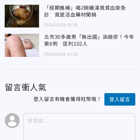
「經期進補」喝2碗雞湯竟貧血掛急
診 竟是活血藥材闖禍
2024/11/29 16:36
北市30多歲男「無出國」染麻疹！今年
第6例 匡列102人
2024/11/29 15:16
留言衝人氣
登入留言有機會獲得旺幣哦！
登入留言