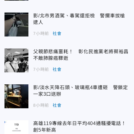
影/北市男酒駕、毒駕還拒檢 警攔車拔槍
逮人
7小時前
社會
父親節悲痛噩耗！ 彰化民進黨老將蔡裕昌
不敵肺腺癌驟逝
7小時前
社會
影/淡水天降石頭、玻璃瓶4車遭砸 警鎖定
一家3口送辦
8小時前
社會
高雄119專線去年日平均404通騷擾電話！
創5年新高