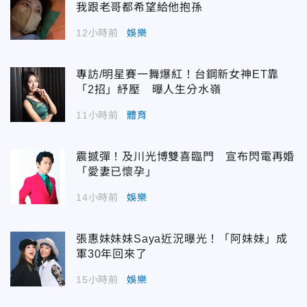
我跟老哥都希望給他抱孫
12小時前
娛樂
專訪/明星賽一舞爆紅！台鋼新女神ET靠
「2招」紓壓 曝人生分水嶺
11小時前
體育
震撼彈！及川光博雙喜臨門 宣布閃電再婚
「愛妻已懷孕」
14小時前
娛樂
張惠妹妹妹Saya近況曝光！「阿妹妹」成
軍30年回來了
15小時前
娛樂