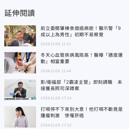
延伸閱讀
前立委簡肇棟食道癌病逝！醫示警「9
成以上為男性」初期不易察覺
2024/11/30 11:51
冬天心血管疾病風險高！醫曝「適度運
動」相當重要
2024/11/30 11:44
影/衛福部「2霸凌主管」即刻調職 未
接獲長照司深蹲案
2024/11/29 17:24
打嗝停不下來別大意！他打嗝不斷竟是
腫瘤刺激 慘罹肝癌
2024/11/29 17:12