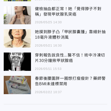
健檢抽血都正常！她「覺得脖子不對
稱」發現甲狀腺乳突癌
2026/05/25 14:30
她摸到脖子凸「甲狀腺囊腫」靠細針抽
18毫升液體秒消風
2026/05/21 16:30
穿刺報告說良性...醫不信！術中冷凍切
片30分鐘揪甲狀腺癌
2026/05/11 15:53
春節後腰圍胖一圈想打瘦瘦針？藥師警
告BMI未達標禁用
2026/02/22 10:37