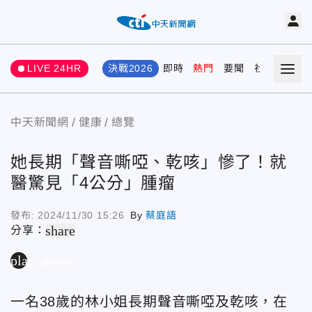
LIVE 24HR
決戰2026
即時
熱門
要聞
社會
娛樂
中天新聞網
健康
總覽
她長期「聲音嘶啞、乾咳」慘了！就
醫驚見「4公分」腫瘤
發布:
2024/11/30 15:26
By
蔡庭語
share
分享：
play_arrow
一名38歲的林小姐長期聲音嘶啞及乾咳，在