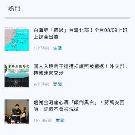
熱門
白海豚「擦過」台灣北部！全台08/09上班
上課全出爐
4小時前
生活
國人入境烏干達遭扣護照被遣返！外交部：
持續連繫交涉
9小時前
要聞
遭謝金河痛心轟「顛倒黑白」！蔣萬安回
嗆：記憶不會被洗掉
15小時前
要聞