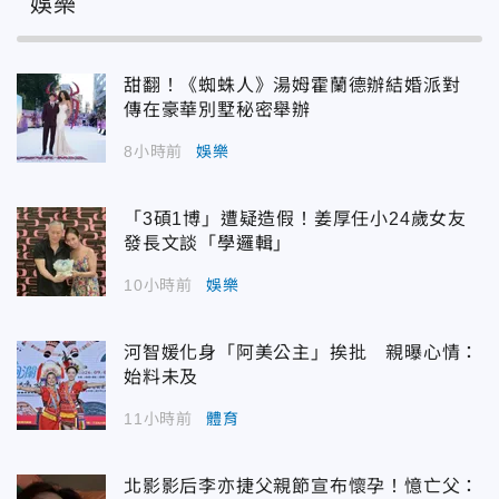
娛樂
甜翻！《蜘蛛人》湯姆霍蘭德辦結婚派對
傳在豪華別墅秘密舉辦
8小時前
娛樂
「3碩1博」遭疑造假！姜厚任小24歲女友
發長文談「學邏輯」
10小時前
娛樂
河智媛化身「阿美公主」挨批 親曝心情：
始料未及
11小時前
體育
北影影后李亦捷父親節宣布懷孕！憶亡父：