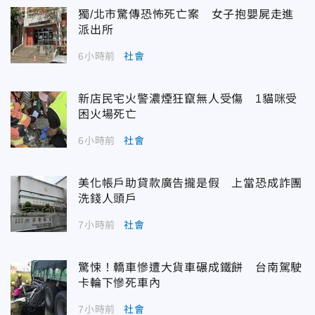
獨/北市驚傳恐怖死亡案 女子抱嬰屍走進
派出所
6小時前
社會
新店民宅火警濃煙狂竄無人受傷 1貓咪受
困火場死亡
6小時前
社會
美化帳戶助貸款廣告攏是假 上當恐成詐團
洗錢人頭戶
7小時前
社會
驚悚！轎車慘遭大貨車碾成鐵餅 台南駕駛
卡輪下慘死車內
7小時前
社會