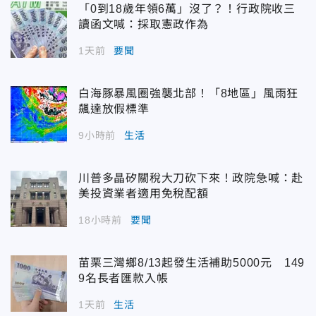
「0到18歲年領6萬」沒了？！行政院收三
讀函文喊：採取憲政作為
1天前
要聞
白海豚暴風圈強襲北部！「8地區」風雨狂
飆達放假標準
9小時前
生活
川普多晶矽關稅大刀砍下來！政院急喊：赴
美投資業者適用免稅配額
18小時前
要聞
苗栗三灣鄉8/13起發生活補助5000元 149
9名長者匯款入帳
1天前
生活