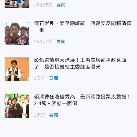
12小時前
要聞
傳石崇良、姜至剛請辭 蔣萬安反問賴清德
一事
15小時前
要聞
彰化選情重大進展！王惠美與魏平政見面
了 是否接競總主委態度曝光
1天前
要聞
賴清德狂嗆盧秀燕 最新網路投票太震撼！
2.4萬人表態一面倒
1天前
要聞