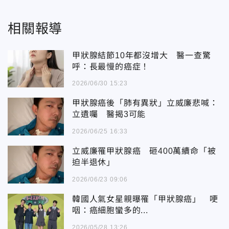
相關報導
甲狀腺結節10年都沒增大 醫一查驚
呼：長最慢的癌症！
2026/06/30 15:23
甲狀腺癌後「肺有異狀」立威廉悲喊：
立遺囑 醫揭3可能
2026/06/25 16:33
立威廉罹甲狀腺癌 砸400萬續命「被
迫半退休」
2026/06/23 09:06
韓國人氣女星親曝罹「甲狀腺癌」 哽
咽：癌細胞蠻多的...
2026/05/28 13:26