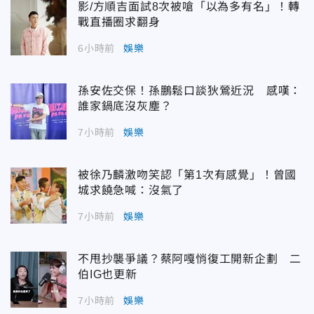
影/方順吉面試8次被嗆「以為多有名」！轉
戰直播圈求翻身
6小時前
娛樂
孫安佐交保！孫鵬鬆口談狄鶯近況 感嘆：
誰家鍋底沒灰塵？
7小時前
娛樂
被徐乃麟激吻笑認「第1次有感覺」！曾國
城求饒急喊：沒氣了
7小時前
娛樂
不甩抄襲爭議？蔡阿嘎悄復工開新企劃 二
伯IG也更新
7小時前
娛樂