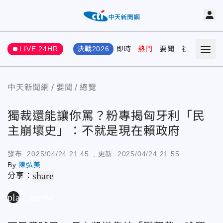
LIVE 24HR
決戰2026
即時
熱門
要聞
社會
娛樂
中天新聞網
要聞
總覽
獨裁還能讓你罵？粉專揭匈牙利「民
主崩壞史」：不就是現在賴政府
發布:
2025/04/24 21:45
, 更新:
2025/04/24 21:55
By
陳弘美
share
分享：
play_arrow