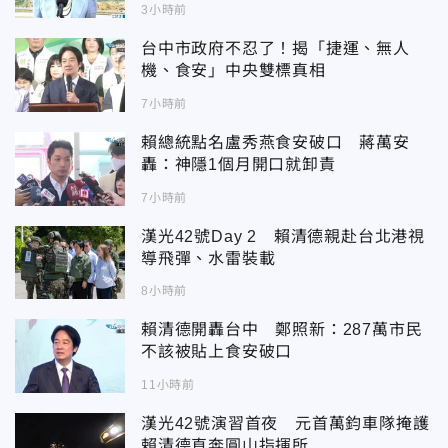
3小時前
台中市政府不忍了！揭「捷運、無人
機、食安」中央雙標真相
7小時前
賴總統點名盧秀燕食安破口 蔣萬安
轟：神隱1個月開口就卸責
7小時前
漢光42號Day 2 賴清德親赴台北港視
導飛彈、水雷裝載
8小時前
賴清德開轟台中 鄭照新：287萬市民
不該被貼上食安破口
11小時前
漢光42號演習首夜 元首萬鈞車隊掩護
賴清德直奔圓山指揮所