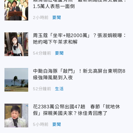
1.5萬人表態一面倒
2小時前
要聞
周玉蔻「坐牢+賠2000萬」？張淑娟親曝：
她約喝下午茶求和解
54分鐘前
要聞
中颱白海豚「敲門」！新北高屏台東明防8
級強陣風颳到入夜
52分鐘前
生活
花2383萬公帑出國47趟 春節「就地休
假」探親美國夫家？徐佳青回應了
5小時前
要聞