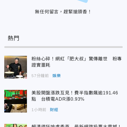
無任何留言，趕緊搶頭香！
熱門
粉絲心碎！網紅「肥大叔」驚傳離世 粉專
證實噩耗
57分鐘前
娛樂
美股開盤漲跌互見！費半指數飆逾191.46
點 台積電ADR漲0.93%
1小時前
財經
賴清德狂嗆盧秀燕 最新網路投票太震撼！