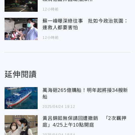
12小時前
蘇一峰曝深綠往事 批如今政治氛圍：
連救人都要害怕
12小時前
延伸閱讀
萬海砸265億購船！明年起將接34艘新
船
2025/04/24 19:12
黃呂錦茹無保請回遭撤銷 「2次羈押
庭」4/25上午10點開庭