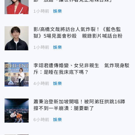
1小時前
娛樂
影/高橋文哉將訪台人氣炸裂！《藍色監
獄》5場見面會秒殺 親錄影片喊話台粉
1小時前
娛樂
李翊君遭傳婚變、女兒非親生 氣炸現身駁
斥：是睡在我床底下嗎？
4小時前
娛樂
蕭秉治登新加坡開唱！被阿弟狂拱跳16蹲
撐不到一半崩潰：腿要斷了
6小時前
娛樂