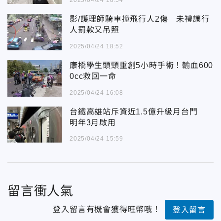
2025/04/24 18:54
影/護理師騎車撞飛行人2傷 未禮讓行
人罰款又吊照
2025/04/24 18:52
康橋學生頭頸重創5小時手術！輸血600
0cc救回一命
2025/04/24 16:08
台鐵高雄站斥資近1.5億升級月台門
明年3月啟用
2025/04/24 15:59
留言衝人氣
登入留言有機會獲得旺幣哦！
登入留言