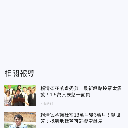
相關報導
賴清德狂嗆盧秀燕 最新網路投票太震
撼！1.5萬人表態一面倒
2小時前
賴清德承諾社宅13萬戶變3萬戶！劉世
芳：找到地就蓋可能變空餘屋