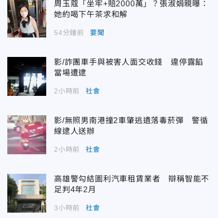
周玉蔻「坐牢+賠2000萬」？張淑娟親曝：
她約喝下午茶求和解
54分鐘前
要聞
影/詐團車手與被害人面交收錢 違停露餡
當場遭逮
2小時前
社會
影/無照男南港撞2車肇逃遺落毒菸彈 警循
線逮人送辦
2小時前
社會
高雄警勾結圖利汽車租賃業者 辯稱智能不
足判4年2月
3小時前
社會