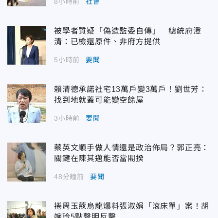
8小時前
社會
被學者質疑「偽造監委自傳」 總統府澄
清：已檢還原件、非府方提供
5小時前
要聞
賴清德承諾社宅13萬戶變3萬戶！劉世芳：
找到地就蓋可能變空餘屋
3小時前
要聞
蔡英文順手做人情還是政治佈局？郭正亮：
關鍵在陳其邁能否當閣揆
48分鐘前
要聞
捲周玉蔻烏龍爆料張淑娟「滾床單」案！胡
婉玲5點聲明反擊