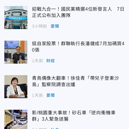
迎戰九合一！國民黨精選4位新發言人 7日
正式公布加入團隊
3小時前
要聞
挺自家股票！群聯執行長潘健成7月加碼買4
0張
1天前
財經
青鳥偶像大翻車！徐佳青「帶兒子登東沙
島」監察院調查出爐
1天前
要聞
影/桃園重大事故！砂石車「逆向衝機車
群」3人緊急送醫