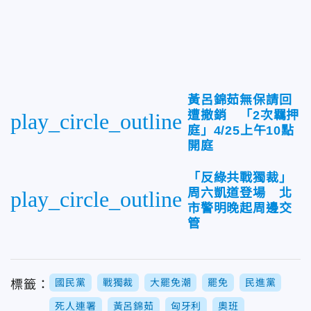
黃呂錦茹無保請回
遭撤銷 「2次羈押
play_circle_outline
庭」4/25上午10點
開庭
「反綠共戰獨裁」
周六凱道登場 北
play_circle_outline
市警明晚起周邊交
管
國民黨
戰獨裁
大罷免潮
罷免
民進黨
標籤：
死人連署
黃呂錦茹
匈牙利
奧班