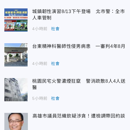
城鎮韌性演習8/13下午登場 北市警：全市
人車管制
4小時前
社會
台東精神科醫師性侵男病患 一審判4年8月
4小時前
社會
桃園民宅火警濃煙狂竄 警消疏散8人4人送
醫
5小時前
社會
高雄市議員范織欽疑涉貪！遭檢調帶回約談