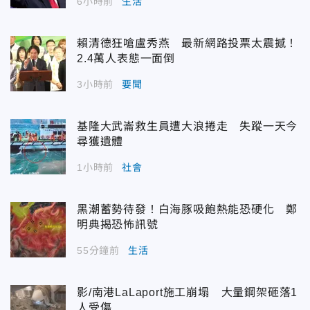
6小時前
生活
賴清德狂嗆盧秀燕 最新網路投票太震撼！
2.4萬人表態一面倒
3小時前
要聞
基隆大武崙救生員遭大浪捲走 失蹤一天今
尋獲遺體
1小時前
社會
黑潮蓄勢待發！白海豚吸飽熱能恐硬化 鄭
明典揭恐怖訊號
55分鐘前
生活
影/南港LaLaport施工崩塌 大量鋼架砸落1
人受傷