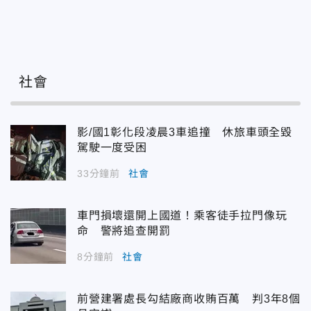
社會
影/國1彰化段凌晨3車追撞 休旅車頭全毀
駕駛一度受困
33分鐘前
社會
車門損壞還開上國道！乘客徒手拉門像玩
命 警將追查開罰
8分鐘前
社會
前營建署處長勾結廠商收賄百萬 判3年8個