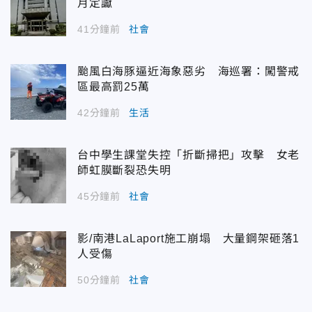
月定讞
41分鐘前
社會
颱風白海豚逼近海象惡劣 海巡署：闖警戒
區最高罰25萬
42分鐘前
生活
台中學生課堂失控「折斷掃把」攻擊 女老
師虹膜斷裂恐失明
45分鐘前
社會
影/南港LaLaport施工崩塌 大量鋼架砸落1
人受傷
50分鐘前
社會