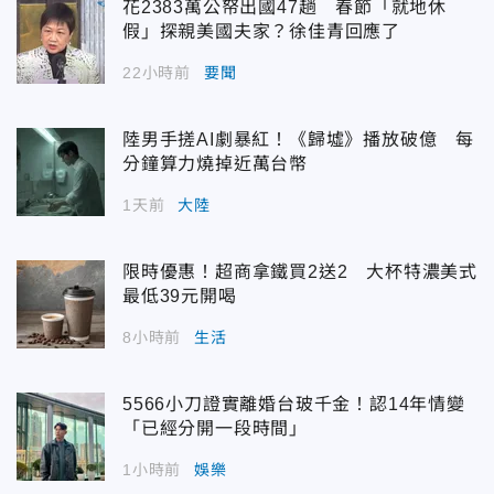
花2383萬公帑出國47趟 春節「就地休
假」探親美國夫家？徐佳青回應了
22小時前
要聞
陸男手搓AI劇暴紅！《歸墟》播放破億 每
分鐘算力燒掉近萬台幣
1天前
大陸
限時優惠！超商拿鐵買2送2 大杯特濃美式
最低39元開喝
8小時前
生活
5566小刀證實離婚台玻千金！認14年情變
「已經分開一段時間」
1小時前
娛樂