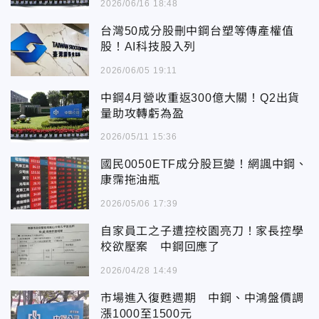
2026/06/16 18:48
台灣50成分股刪中鋼台塑等傳產權值
股！AI科技股入列
2026/06/05 19:11
中鋼4月營收重返300億大關！Q2出貨
量助攻轉虧為盈
2026/05/11 15:36
國民0050ETF成分股巨變！網諷中鋼、
康霈拖油瓶
2026/05/06 17:39
自家員工之子遭控校園亮刀！家長控學
校欲壓案 中鋼回應了
2026/04/28 14:49
市場進入復甦週期 中鋼、中鴻盤價調
漲1000至1500元