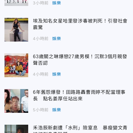
3小時前
娛樂
埃及知名女星哈里發涉毒被判死！引發社會
震驚
4小時前
娛樂
63歲關之琳爆戀27歲男模！沉默3個月親發
聲否認
4小時前
娛樂
6年舊怨爆發！田路路轟曹雨婷不配當理事
長 點名姜厚任站出來
5小時前
娛樂
禾浩辰新劇遭「水刑」險窒息 暴瘦變文青