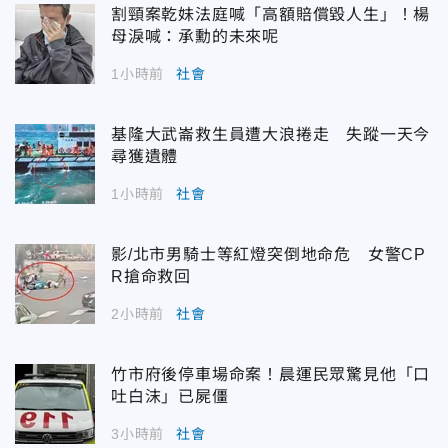
割頸案乾妹法庭喊「高額賠償毀人生」！楊
母淚喊：承勳的未來呢
1小時前
社會
基隆大武崙救生員遭大浪捲走 失蹤一天今
尋獲遺體
1小時前
社會
影/北市男騎士等紅燈突倒地命危 女警CP
R搶命救回
2小時前
社會
竹市府後停車場命案！晨運民眾驚見他「口
吐白沫」已屍僵
3小時前
社會