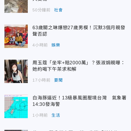
50分鐘前
社會
63歲關之琳爆戀27歲男模！沉默3個月親發
聲否認
4小時前
娛樂
周玉蔻「坐牢+賠2000萬」？張淑娟親曝：
她約喝下午茶求和解
17小時前
要聞
白海豚逼近！13級暴風圈壓境台灣 氣象署
14:30發海警
1小時前
生活