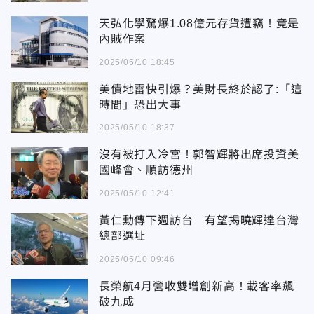
天弘化學驚爆1.08億元存貨遭竊！竟是
內賊作案
2025/05/10 18:45
美債地雷快引爆？美財長終於認了:「這
時間」恐出大事
2025/05/10 18:37
沒有被打入冷宮！郭智輝將出席投資美
國峰會、順訪德州
2025/05/10 12:41
黃仁勳傳下週訪台 有望揭曉輝達台灣
總部選址
2025/05/10 09:46
長榮航4月營收雙增創新高！載客率飆
破九成