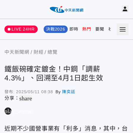
LIVE 24HR
決戰2026
即時
熱門
要聞
社會
娛樂
中天新聞網
財經
總覽
鐵飯碗確定鍍金！中鋼「調薪
4.3%」、回溯至4月1日起生效
發布:
2025/05/11 08:38
By
陳奕廷
share
分享：
play_arrow
近期不少國營事業有「利多」消息，其中，台