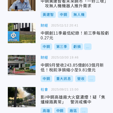
中鋼黃建智看未來鋼市「一好三壞」
攻無人機機器人推升需求
黃建智
中鋼
無人機
財經
2025/11/12 20:41
中鋼創11季最低紀錄！前三季每股虧
0.27元
中鋼
第三季
虧損
...
財經
2025/10/30 19:46
中鋼9月營收243.85億創63個月新
低！稅前淨損縮小至9.81億元
中鋼
重大訊息
營收
...
社會
2025/09/21 15:00
影/中鋼高雄廠大火竄濃煙！疑「焦
爐線路異常」 警消戒備中
高雄
中鋼
廠區
...