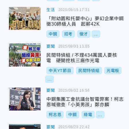
生活
2025/09/15 17:31
「附幼園和托嬰中心」夢幻企業中鋼
徵30師級人員 起薪42K
中鋼
招考
徵才
...
要聞
2025/09/03 13:05
民間特偵組 / 不理434萬國人要核
電 硬開挖核三廠作光電
中天YT節目
民間特偵組
光電板
...
要聞
2025/09/02 16:56
中鋼集團工會抗議台智電弊案！柯志
恩喊徹查「小英男孩」鄭亦麟
柯志恩
中鋼
綠電
...
要聞
2025/08/20 22:42