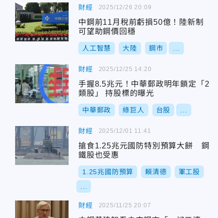
財經
2025/12/26 20:09
中鋼前11月稅前虧損50億！陸新制
可望助鋼價回穩
人工智慧
大陸
鋼市
...
財經
2025/12/25 14:20
手握8.5兆元！中華郵政明年鎖定「2
類股」 持股標的曝光
中華郵政
綠巨人
台股
...
財經
2025/12/01 11:41
搶食1.25兆元國防特別預算大餅 鋼
鐵股也受惠
1.25兆國防預算
賴清德
軍工股
...
財經
2025/11/25 20:07