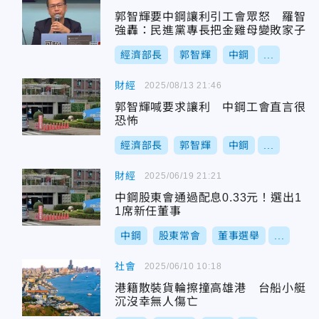
郭智輝要中鋼讓利引工會眾怒 羅智
強轟：民進黨專長把金雞母變敗家子
經濟部長
郭智輝
中鋼
...
財經
2025/08/13 21:46
郭智輝喊要求讓利 中鋼工會直言很
恐怖
經濟部長
郭智輝
中鋼
...
財經
2025/06/19 21:21
中鋼股東會通過配息0.33元！選出1
1席新任董事
中鋼
股東常會
董事選舉
...
社會
2025/06/10 10:18
港籍散裝貨輪擦撞高雄港 台船小艇
沉沒幸無人傷亡