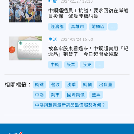
社會
2024/11/27 18:10
中鋼運通員工抗議！要求回復在岸船
員投保 減雇陸籍船員
經濟部
高雄市
前鎮區
...
生活
2024/09/24 15:03
被套牢股東看過來！中鋼超實用「紀
念品」到貨了 今日起開放領取
中鋼
股票
股東
...
相關標籤：
鋼鐵
營收
淡季
鋼價
出貨量
中鴻
鋼市
國際鋼價
豐興
中鴻與豐興最新鋼品盤價趨勢為何？