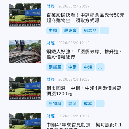
財經
2026/03/27 20:37
百萬股民快看！中鋼紀念品改發50元
超商購物金 領取方式曝
中鋼
股東會
紀念品
...
財經
2026/03/20 12:12
鋼鐵人好強！「漲價效應」推升這7
檔股價飆漲停
鋼鐵股
中鋼
中鴻
...
財經
2026/03/19 19:13
鋼市回溫！中鋼、中鴻4月盤價最高
調漲1200元
原物料
能源
成本
...
財經
2026/02/26 19:17
中鋼47年來首見虧損 擬每股配0.1