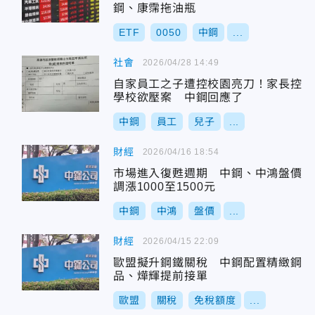
鋼、康霈拖油瓶
ETF
0050
中鋼
...
社會
2026/04/28 14:49
自家員工之子遭控校園亮刀！家長控
學校欲壓案 中鋼回應了
中鋼
員工
兒子
...
財經
2026/04/16 18:54
市場進入復甦週期 中鋼、中鴻盤價
調漲1000至1500元
中鋼
中鴻
盤價
...
財經
2026/04/15 22:09
歐盟擬升鋼鐵關稅 中鋼配置精緻鋼
品、燁輝提前接單
歐盟
關稅
免稅額度
...