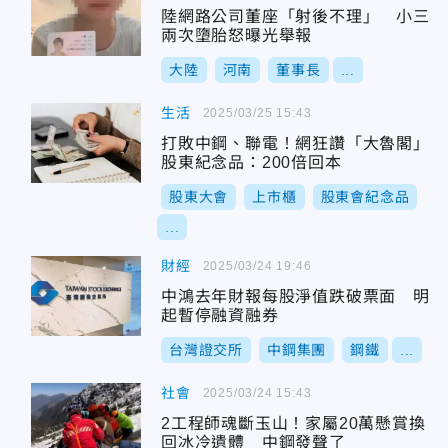
陸網路公司董座「射後不理」 小三
兩次墮胎怒曝光舉報
大陸
河南
董事長
...
生活
2025/03/25 15:43
打敗中鋼、聯電！網狂讚「大魯閣」
股東紀念品：200倍回本
股東大會
上市櫃
股東會紀念品
...
財經
2025/03/24 19:46
中鴻去年財報每股淨值跌破票面 明
起暫停融資融券
台灣證交所
中鋼集團
鋼鐵
...
社會
2025/03/24 15:43
2工程師魂斷玉山！家屬20萬懸賞換
回冰冷遺體 中鋼發聲了