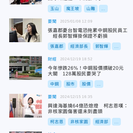
玉山
魔王坡
山難
...
要聞
2025/01/08 12:09
張嘉郡憂台智電恐拖累中鋼股民員工
經長郭智輝掛保證不虧損
張嘉郡
經濟部長
郭智輝
...
財經
2024/12/19 18:52
今年慘跌26%！中鋼股價摜破20元
大關 128萬股民要哭了
中鋼
股市
股價
...
要聞
2024/12/15 16:35
興達海基燒64億恐熄燈 柯志恩嘆：
非核家園傷害還未到盡頭
柯志恩
非核家園
經濟部
...