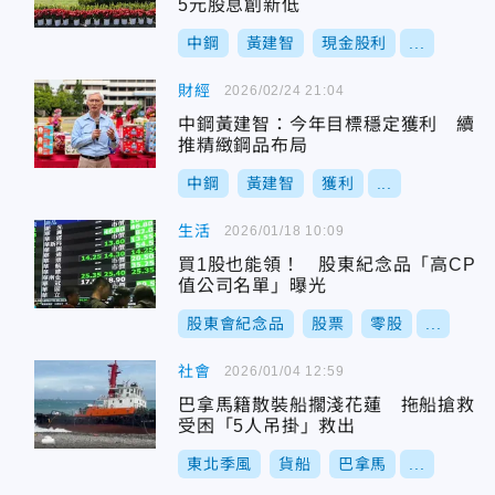
5元股息創新低
中鋼
黃建智
現金股利
...
財經
2026/02/24 21:04
中鋼黃建智：今年目標穩定獲利 續
推精緻鋼品布局
中鋼
黃建智
獲利
...
生活
2026/01/18 10:09
買1股也能領！ 股東紀念品「高CP
值公司名單」曝光
股東會紀念品
股票
零股
...
社會
2026/01/04 12:59
巴拿馬籍散裝船擱淺花蓮 拖船搶救
受困「5人吊掛」救出
東北季風
貨船
巴拿馬
...