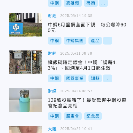
中鋼
高雄港
碼頭
...
財經
2025/05/14 19:35
中鋼6月盤價全面下調！每公噸降60
0元
中鋼
中鋼集團
產品
...
財經
2025/05/11 08:38
鐵飯碗確定鍍金！中鋼「調薪4.
3%」、回溯至4月1日起生效
中鋼
國營事業
調薪
...
財經
2025/04/24 08:57
129萬股民嗨了！最受歡迎中鋼股東
會紀念品亮相
中鋼
股東會
紀念品
大陸
2025/04/21 10:41