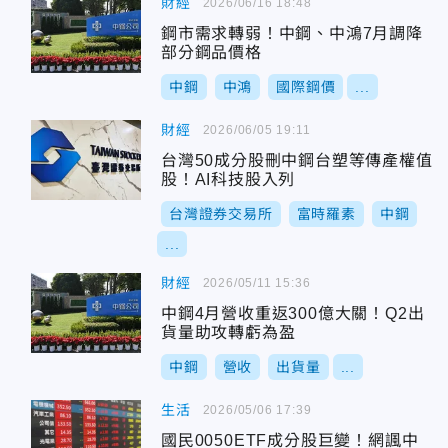
財經
2026/06/16 18:48
鋼市需求轉弱！中鋼、中鴻7月調降
部分鋼品價格
中鋼
中鴻
國際鋼價
...
財經
2026/06/05 19:11
台灣50成分股刪中鋼台塑等傳產權值
股！AI科技股入列
台灣證券交易所
富時羅素
中鋼
...
財經
2026/05/11 15:36
中鋼4月營收重返300億大關！Q2出
貨量助攻轉虧為盈
中鋼
營收
出貨量
...
生活
2026/05/06 17:39
國民0050ETF成分股巨變！網諷中