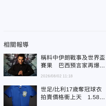
相關報導
稱料中伊朗戰事及世界盃
賽果 巴西預言家再爆2
26發展
2026/08/02 11:18
世足/比利17歲奪冠球衣
拍賣價格衝上天 1.58億
成交