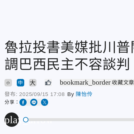
魯拉投書美媒批川普
調巴西民主不容談判
bookmark_border
大
收藏文
中
小
發布:
2025/09/15 17:08
By
陳怡伶
分享：
play_arrow