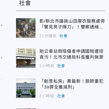
社會
影/新北市議員山田摩衣服務處旁
前
「驚見男子揮刀」！雙案通緝犯
遭逮
21分鐘前
社會
助公車站倒塌傷者申請國賠遭控
慮
貪污！北市交通局科長獲判無罪
1小時前
社會
「創意私房」案最新！狼師重犯
「39罪全獲減刑」
2小時前
社會