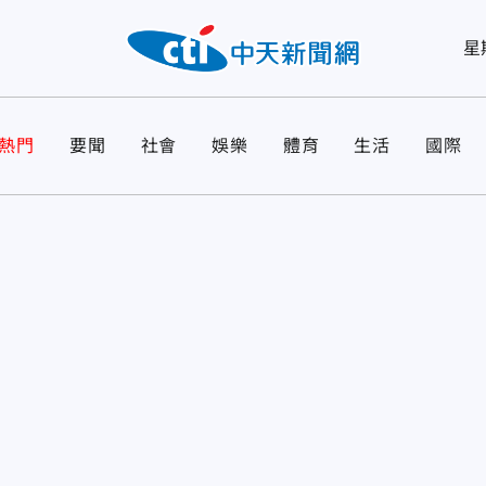
星
熱門
要聞
社會
娛樂
體育
生活
國際