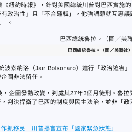
Silva）投書《紐約時報》，針對美國總統川普對巴西實施的
帶有政治性」且「不合邏輯」。他
強調願就互惠議
上」。
巴西總統魯拉。（圖／美聯社
納洛（Jair Bolsonaro）進行「政治迫害」
控企圖非法留任。
選後，企圖發動政變，判處其27年3個月徒刑。魯拉
豪，判決捍衛了巴西的制度與民主法治，並非
「政
E合作抓移民 川普揚言宣布「國家緊急狀態」