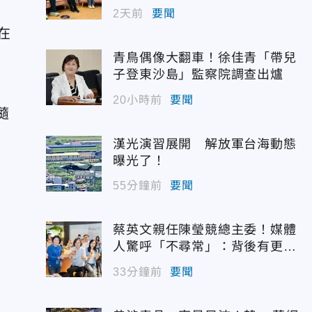
事
2天前
要聞
在
青鳥偶像大翻車！徐佳青「帶兒
子登東沙島」監察院調查出爐
20小時前
要聞
隨
漢光演習展開 解放軍台海動態
曝光了！
55分鐘前
要聞
蔡英文親任陳瑩競總主委！媒體
人驚呼「不尋常」：背後有更大
盤算
33分鐘前
要聞