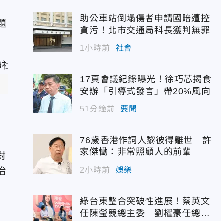
助公車站倒塌傷者申請國賠遭控
題
貪污！北市交通局科長獲判無罪
1小時前
社會
17頁會議紀錄曝光！徐巧芯揭食
）
安辦「引導式發言」帶20%風向
51分鐘前
要聞
76歲香港作詞人黎彼得離世 許
家傑慟：非常照顧人的前輩
對
治
2小時前
娛樂
綠台東整合突破性進展！蔡英文
任陳瑩競總主委 劉櫂豪任總幹