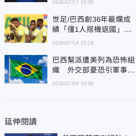
2026/07/17 15:35
世足/巴西創36年最爛成
績「僅1人搭機返國」！
總統怒轟：太丟臉
2026/07/14 15:29
巴西幫派遭美列為恐怖組
織 外交部憂恐引軍事介
入
2026/07/09 10:36
延伸閱讀