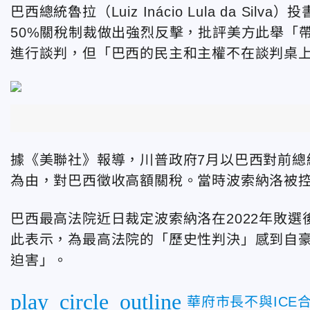
巴西總統魯拉（Luiz Inácio Lula da 
50%關稅制裁做出強烈反擊，
批評美方此舉「
進行談判，但「巴西的民主和主權不在談判桌
據《美聯社》報導，川普政府7月以巴西對前總統波索
為由，對巴西徵收高額關稅。
當時波索納洛被
巴西最高法院近日裁定波索納洛
在2022年敗
此表示，
為最高法院的「歷史性判決」感到自
迫害」
。
play_circle_outline
華府市長不與IC