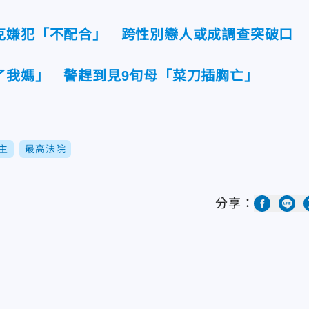
克嫌犯「不配合」 跨性別戀人或成調查突破口
了我媽」 警趕到見9旬母「菜刀插胸亡」
主
最高法院
分享：