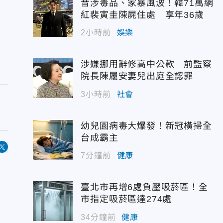
昔涉毒品、家暴風波！韓71萬網
紅裴寅圭陳屍住處 享年36歲
2小時前
娛樂
涉嫌挪用辭修高中公款 前監察
院長陳履安妻兒出庭全認罪
3小時前
社會
幼兒園病毒大爆發！新冠橫掃全
台成霸主
7分鐘前
健康
臺北市再增6處負壓吸菸區！全
市指定吸菸區達274處
34分鐘前
健康