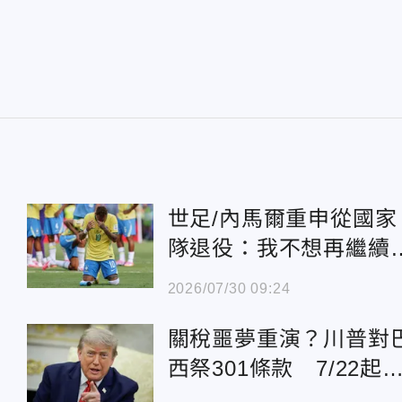
世足/內馬爾重申從國家
0
隊退役：我不想再繼續
了！
2026/07/30 09:24
關稅噩夢重演？川普對
西祭301條款 7/22起
徵25%關稅