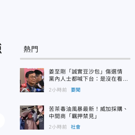
強
熱門
姜至剛「誠實豆沙包」傷選情
黨內人士都喊下台：是沒在看輿
情嗎？
2小時前
要聞
苦茶毒油風暴最新！威加採購、
中間商「羈押禁見」
2小時前
社會