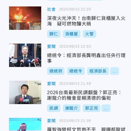
社會
2025/09/15 22:20
深夜火光沖天！台南歸仁貨櫃屋入火
海 疑可燃物釀大禍
歸仁
貨櫃屋
火警
要聞
2025/09/15 22:03
總統令：經濟部長龔明鑫出任央行理
事
總統府
總統令
經濟部長
...
要聞
2025/09/15 21:48
2026台南最新民調翻盤？郭正亮：
謝龍介的機會是賴清德的偏袒
民調
謝龍介
郭正亮
...
要聞
2025/09/15 21:36
羅智強替柯文哲抱不平 親曝郝龍斌