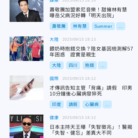
娛樂
2025/09/15 18:16
蕭敬騰加盟索尼音樂！甜擁林有慧
曝岳父病況好轉「明天出院」
蕭敬騰
林有慧
Summer
...
大陸
2025/09/15 18:13
餵奶時抱錯交換？陸女基因檢測解57
年困惑 證實是親生
大陸
四川
抱錯
...
國際
2025/09/15 18:12
才傳訊告知主管「背痛」請假 印男
10分鐘後心臟病發猝死
印度
請假
心臟病
...
健康
2025/09/15 18:12
日本主持天王曝「失智徵兆」！醫揭
「失智、健忘」差異大不同