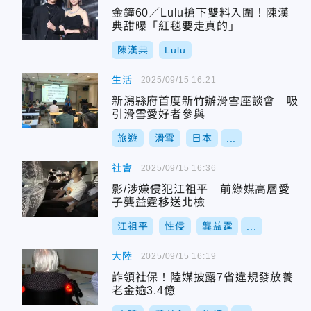
金鐘60／Lulu搶下雙料入圍！陳漢
典甜曝「紅毯要走真的」
陳漢典
Lulu
生活
2025/09/15 16:21
新潟縣府首度新竹辦滑雪座談會 吸
引滑雪愛好者參與
旅遊
滑雪
日本
...
社會
2025/09/15 16:36
影/涉嫌侵犯江祖平 前綠媒高層愛
子龔益霆移送北檢
江祖平
性侵
龔益霆
...
大陸
2025/09/15 16:19
詐領社保！陸媒披露7省違規發放養
老金逾3.4億