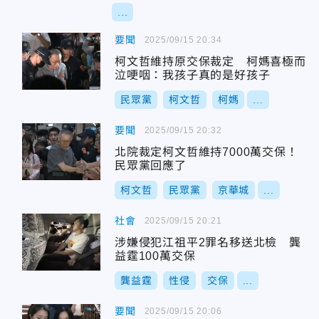
...
要聞
2025/09/15 20:34
柯文哲維持原交保裁定 柯媽喜極而
泣哽咽：我孩子真的是好孩子
民眾黨
柯文哲
柯媽
...
要聞
2025/09/15 20:32
北院裁定柯文哲維持7000萬交保！
民眾黨回應了
柯文哲
民眾黨
京華城
...
社會
2025/09/15 20:21
涉嫌侵犯江祖平2罪名移送北檢 龔
益霆100萬交保
龔益霆
性侵
交保
...
要聞
2025/09/15 20:06