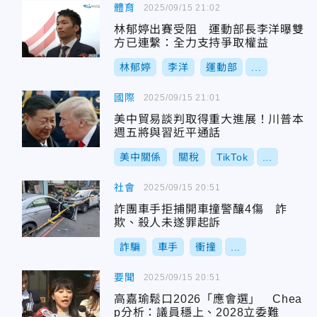
體育
2025/09/15 21:02
林郁婷出賽受阻 運動部長李洋曝雙
方已連繫：全力支持爭取權益
林郁婷
李洋
運動部
...
國際
2025/09/15 21:01
美中貿易談判取得重大進展！川普本
週五將與習近平通話
美中關係
關稅
TikTok
...
社會
2025/09/15 20:51
詐團車手拒捕開車撞警釀4傷 詐
欺、殺人未遂罪起訴
詐騙
車手
衝撞
...
要聞
2025/09/15 20:51
高嘉瑜鬆口2026「應會選」 Chea
p分析：議員穩上、2028立委難