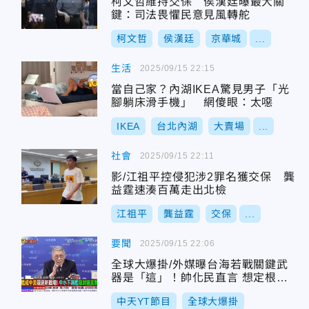
柯文哲維持交保 侯漢廷曝最大關
鍵：司法畏懼民意見風轉舵
柯文哲
侯漢廷
京華城
...
生活
2025/09/15 22:15
當自己家？內湖IKEA驚見男子「光
腳躺床滑手機」 網傻眼：太噁
IKEA
台北內湖
大賣場
...
社會
2025/09/15 22:11
影/江祖平控侵犯涉2罪名獲交保 龔
益霆速湊百萬走出北檢
江祖平
龔益霆
交保
...
要聞
2025/09/15 22:06
全球大爆掛/外媒曝台海若戰關鍵武
器是「這」！帥化民直言 想定根本
沒用！
中天YT節目
全球大爆掛