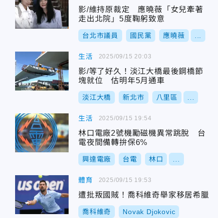
影/維持原裁定 應曉薇「女兒牽著
走出北院」5度鞠躬致意
台北市議員
國民黨
應曉薇
...
生活
2025/09/15 20:03
影/等了好久！淡江大橋最後鋼橋節
塊就位 估明年5月通車
淡江大橋
新北市
八里區
...
生活
2025/09/15 19:54
林口電廠2號機勵磁機異常跳脫 台
電夜間備轉拚保6%
興達電廠
台電
林口
...
體育
2025/09/15 19:53
遭批叛國賊！喬科維奇舉家移居希臘
喬科維奇
Novak Djokovic