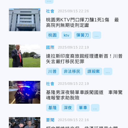
...
社會
2025/09/15 22:26
桃園男KTV門口揮刀釀1死1傷 最
高院判無期徒刑定讞
桃園
ktv
彈簧刀
...
國際
2025/09/15 22:19
達拉斯印度裔旅館經理遭斬首！川普
矢言嚴打移民犯罪
川普
非法移民
謀殺案
...
社會
2025/09/15 22:19
基隆男深夜騎單車誤闖國道 車陣驚
魂報警求助脫險
基隆
深夜
單車
...
要聞
2025/09/15 22:16