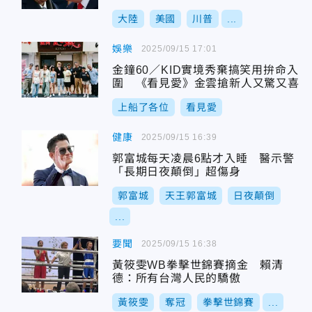
大陸
美國
川普
...
娛樂
2025/09/15 17:01
金鐘60／KID實境秀棄搞笑用拚命入
圍 《看見愛》金雲搶新人又驚又喜
上船了各位
看見愛
健康
2025/09/15 16:39
郭富城每天凌晨6點才入睡 醫示警
「長期日夜顛倒」超傷身
郭富城
天王郭富城
日夜顛倒
...
要聞
2025/09/15 16:38
黃筱雯WB拳擊世錦賽摘金 賴清
德：所有台灣人民的驕傲
黃筱雯
奪冠
拳擊世錦賽
...