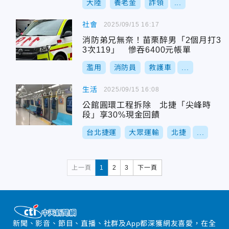
大陸
養老金
詐領
...
社會
2025/09/15 16:17
消防弟兄無奈！苗栗醉男「2個月打3
3次119」 慘吞6400元帳單
濫用
消防員
救護車
...
生活
2025/09/15 16:08
公館圓環工程拆除 北捷「尖峰時
段」享30%現金回饋
台北捷運
大眾運輸
北捷
...
上一頁
1
2
3
下一頁
新聞、影音、節目、直播、社群及App都深獲網友喜愛，在全