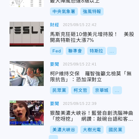
最大陣風恐達8級以上
中央氣象署
強風特報
財經
2025/09/15 22:42
馬斯克狂砸10億美元增持股！ 美股
開高特斯拉大漲7%
Fed
聯準會
特斯拉
...
要聞
2025/09/15 22:41
柯P維持交保 羅智強籲北檢莫「無
限抗告」：恐加深對立
民眾黨
柯文哲
京華城
...
要聞
2025/09/15 22:39
狠酸美濃大峽谷！藍營自創洗腦神曲
「挖呀挖」 網讚：敲碗台語和客語
版
美濃大峽谷
大樹光電
國民黨