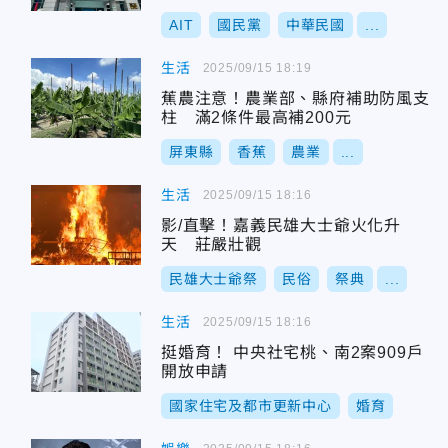
AIT
國民黨
中華民國
...
生活
2025/09/15 18:19
蕉農注意！農業部、縣府補助防風支
柱 滿2條件最高補200元
屏東縣
香蕉
農業
...
生活
2025/09/15 18:16
影/直擊！嘉義民雄大士爺火化升
天 莊嚴壯觀
民雄大士爺祭
民俗
祭典
...
生活
2025/09/15 18:16
挺婚育！ 中央社宅桃、南2案909戶
開放申請
國家住宅及都市更新中心
婚育