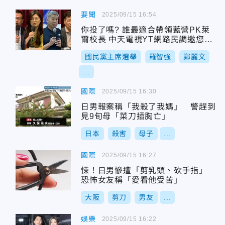
要聞
2025/09/15 16:54
你投了嗎? 誰最適合帶領藍營PK萊
爾校長 中天電視YT網路民調邀您來
投票
國民黨主席選舉
羅智強
鄭麗文
...
國際
2025/09/15 16:30
日男報案稱「我殺了我媽」 警趕到
見9旬母「菜刀插胸亡」
日本
殺害
母子
...
國際
2025/09/15 16:27
悚！日男慘遭「剪乳頭、砍手指」
恐怖女友稱「愛看他受苦」
大阪
剪刀
男友
...
娛樂
2025/09/15 16:22