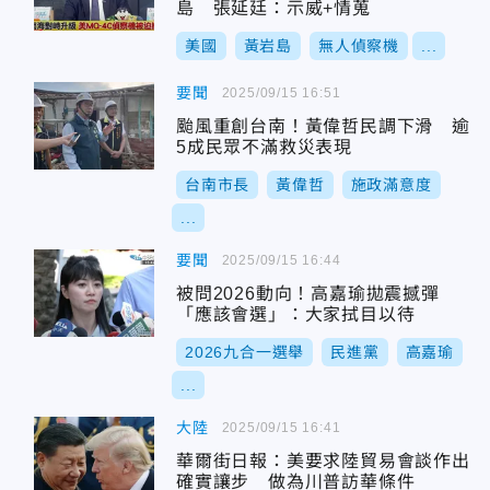
島 張延廷：示威+情蒐
美國
黃岩島
無人偵察機
...
要聞
2025/09/15 16:51
颱風重創台南！黃偉哲民調下滑 逾
5成民眾不滿救災表現
台南市長
黃偉哲
施政滿意度
...
要聞
2025/09/15 16:44
被問2026動向！高嘉瑜拋震撼彈
「應該會選」：大家拭目以待
2026九合一選舉
民進黨
高嘉瑜
...
大陸
2025/09/15 16:41
華爾街日報：美要求陸貿易會談作出
確實讓步 做為川普訪華條件