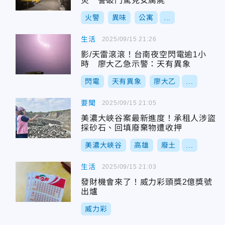
災 警破門驚見女腐屍
火警
異味
公寓
...
生活
2025/09/15 21:26
影/天雷滾滾！台南夜空閃電逾1小
時 廖大乙急示警：天有異象
閃電
天有異象
廖大乙
...
要聞
2025/09/15 21:05
美濃大峽谷案最新進度！承租人涉盜
採砂石、回填廢棄物遭收押
美濃大峽谷
高雄
廢土
...
生活
2025/09/15 21:03
發財機會來了！威力彩頭獎2億獎號
出爐
威力彩