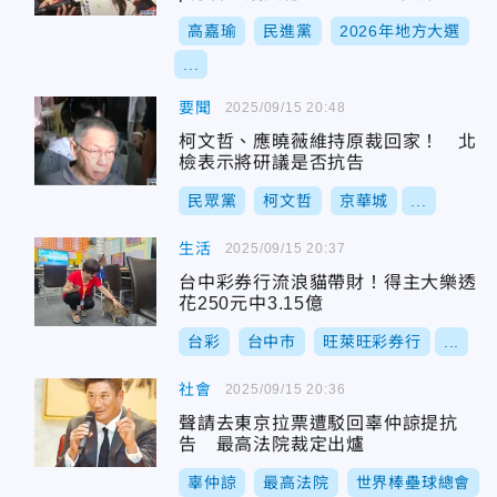
高嘉瑜
民進黨
2026年地方大選
...
要聞
2025/09/15 20:48
柯文哲、應曉薇維持原裁回家！ 北
檢表示將研議是否抗告
民眾黨
柯文哲
京華城
...
生活
2025/09/15 20:37
台中彩券行流浪貓帶財！得主大樂透
花250元中3.15億
台彩
台中市
旺萊旺彩券行
...
社會
2025/09/15 20:36
聲請去東京拉票遭駁回辜仲諒提抗
告 最高法院裁定出爐
辜仲諒
最高法院
世界棒壘球總會