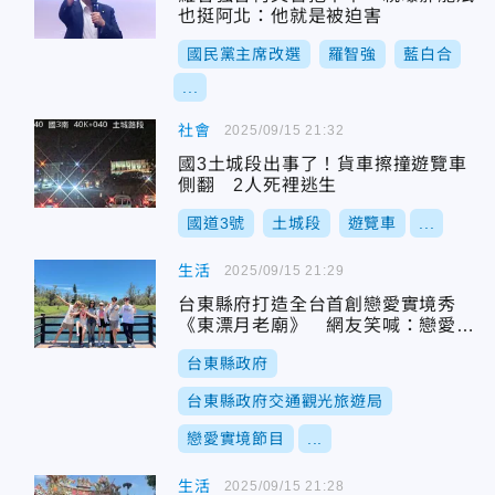
也挺阿北：他就是被迫害
國民黨主席改選
羅智強
藍白合
...
社會
2025/09/15 21:32
國3土城段出事了！貨車擦撞遊覽車
側翻 2人死裡逃生
國道3號
土城段
遊覽車
...
生活
2025/09/15 21:29
台東縣府打造全台首創戀愛實境秀
《東漂月老廟》 網友笑喊：戀愛＋
吃播太上頭！
台東縣政府
台東縣政府交通觀光旅遊局
戀愛實境節目
...
生活
2025/09/15 21:28