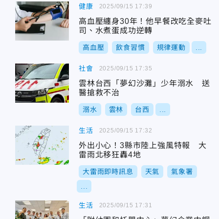
健康
2025/09/15 17:39
高血壓纏身30年！他早餐改吃全麥吐
司、水煮蛋成功逆轉
高血壓
飲食習慣
規律運動
...
社會
2025/09/15 17:35
雲林台西「夢幻沙灘」少年溺水 送
醫搶救不治
溺水
雲林
台西
...
生活
2025/09/15 17:32
外出小心！3縣市陸上強風特報 大
雷雨北移狂轟4地
大雷雨即時訊息
天氣
氣象署
...
生活
2025/09/15 17:31