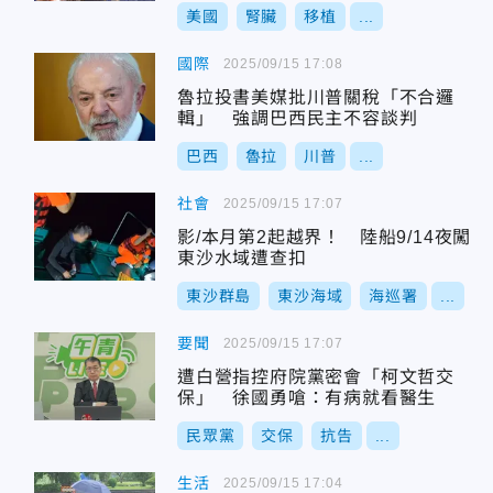
美國
腎臟
移植
...
國際
2025/09/15 17:08
魯拉投書美媒批川普關稅「不合邏
輯」 強調巴西民主不容談判
巴西
魯拉
川普
...
社會
2025/09/15 17:07
影/本月第2起越界！ 陸船9/14夜闖
東沙水域遭查扣
東沙群島
東沙海域
海巡署
...
要聞
2025/09/15 17:07
遭白營指控府院黨密會「柯文哲交
保」 徐國勇嗆：有病就看醫生
民眾黨
交保
抗告
...
生活
2025/09/15 17:04