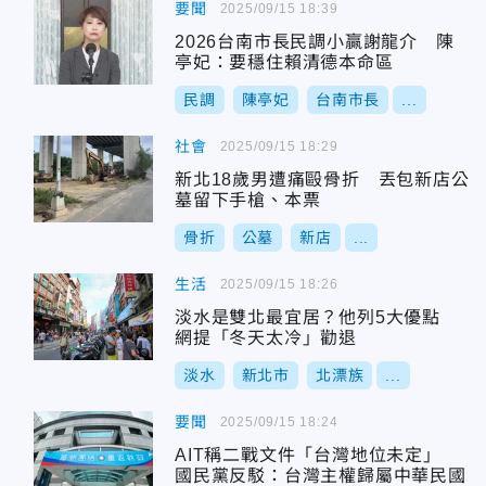
要聞
2025/09/15 18:39
2026台南市長民調小贏謝龍介 陳
亭妃：要穩住賴清德本命區
民調
陳亭妃
台南市長
...
社會
2025/09/15 18:29
新北18歲男遭痛毆骨折 丟包新店公
墓留下手槍、本票
骨折
公墓
新店
...
生活
2025/09/15 18:26
淡水是雙北最宜居？他列5大優點
網提「冬天太冷」勸退
淡水
新北市
北漂族
...
要聞
2025/09/15 18:24
AIT稱二戰文件「台灣地位未定」
國民黨反駁：台灣主權歸屬中華民國