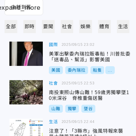
全部
即時
要聞
社會
娛樂
體育
生活
國際
2025/09/15 23:02
美軍出擊委內瑞拉販毒船！川普批委
「送毒品、幫派」影響美國
美國
委內瑞拉
船隻
...
社會
2025/09/15 22:53
南投東照山傳山難！59歲男獨攀墜1
0米深谷 脊椎重傷送醫
山難
獨攀
墜谷
生活
2025/09/15 22:44
注意了！「3縣市」強風特報來襲