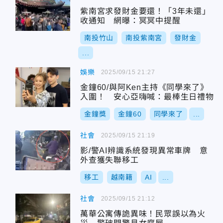
紫南宮求發財金要還！「3年未還」
收通知 網曝：冥冥中提醒
南投竹山
南投紫南宮
發財金
...
娛樂
2025/09/15 21:27
金鐘60/與阿Ken主持《同學來了》
入圍！ 安心亞嗨喊：最棒生日禮物
金鐘獎
金鐘60
同學來了
...
社會
2025/09/15 21:19
影/警AI辨識系統發現異常車牌 意
外查獲失聯移工
移工
越南籍
AI
...
社會
2025/09/15 21:12
萬華公寓傳詭異味！民眾誤以為火