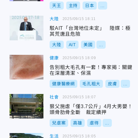
天王
主持
日本
...
大陸
2025/09/15 18:11
駁AIT「台灣地位未定」 陸媒：極
其荒唐且危險
大陸
AIT
美國
...
健康
2025/09/15 18:09
告別粗大毛孔有一套！專家揭：關鍵
在深層清潔、保濕
健康醫療網
毛孔粗大
皮膚
...
社會
2025/09/15 18:07
狠父施虐「僅3.7公斤」4月大男嬰！
頭骨肋骨全斷 裁定續押
兒虐案
高雄
虐待
...
生活
2025/09/15 18:05