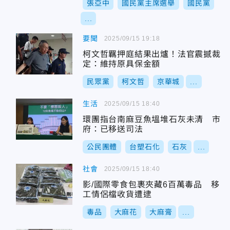
張亞中
國民黨主席選舉
國民黨
...
要聞
2025/09/15 19:18
柯文哲羈押庭結果出爐！法官震撼裁
定：維持原具保金額
民眾黨
柯文哲
京華城
...
生活
2025/09/15 18:40
環團指台南麻豆魚塭堆石灰未清 市
府：已移送司法
公民團體
台塑石化
石灰
...
社會
2025/09/15 18:40
影/國際零食包裹夾藏6百萬毒品 移
工情侶檔收貨遭逮
毒品
大麻花
大麻膏
...