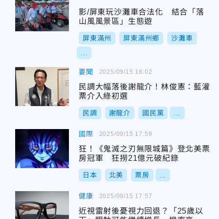
影/屏東玩沙灘車合法化 結合「落
山風風景區」生態遊
屏東滿州
屏東滿州鄉
沙灘車
...
要聞
2025/09/15 18:02
民調大幅落後謝龍介！林俊憲：藍灌
票介入綠初選
民調
謝龍介
國民黨
...
國際
2025/09/15 17:59
狂！《鬼滅之刃無限城篇》登北美票
房冠軍 狂撈21億元破紀錄
日本
北美
票房
...
健康
2025/09/15 17:57
近視雷射後憂視力回退？「25歲以