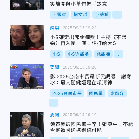
笑離開與小草們握手致意
民眾黨
柯文哲
京華城
...
娛樂
2025/09/15 19:22
小S確定出席金鐘獎！主持《不熙
娣》再入圍 嘆：想打給大S
小S
小S徐熙娣
徐熙娣
...
要聞
2025/09/15 19:20
影/2026台南市長最新民調曝 謝寒
冰：最大關鍵還是在賴清德
2026台南市長
國民黨
謝龍介
...
要聞
2025/09/15 19:10
領表參選國民黨主席！張亞中：不能
否定韓國瑜選總統可能