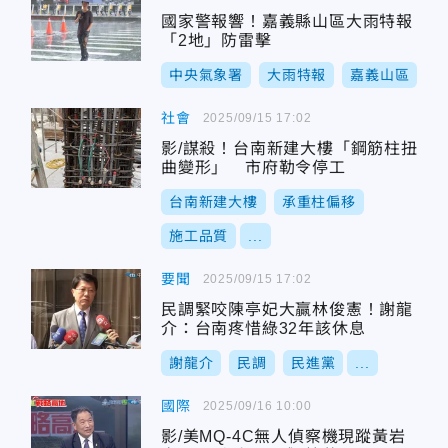
國家警報響！嘉義縣山區大雨特報
「2地」防雷擊
中央氣象署
大雨特報
嘉義山區
社會
2025/09/15 17:02
影/謀殺！台南新建大樓「鋼筋柱扭
曲變形」 市府勒令停工
台南新建大樓
承重柱偏移
施工品質
...
要聞
2025/09/15 17:02
民調緊咬陳亭妃大贏林俊憲！謝龍
介：台南疼惜綠32年該休息
謝龍介
民調
民進黨
...
國際
2025/09/16 10:00
影/美MQ-4C無人偵察機現蹤黃岩