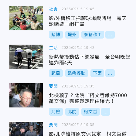
社會
2025/09/15 19:45
影/外籍移工把藤球場變賭場 露天
聚賭遭一網打盡
賭博
堤外
泰籍移工
...
生活
2025/09/15 19:42
新熱帶擾動估下週發展 全台明晚起
連炸雨4天
颱風
熱帶擾動
下雨
...
要聞
2025/09/15 19:35
北檢糗了？北院「柯文哲維持7000
萬交保」完整裁定理由曝光！
北檢
北院
柯文哲
...
要聞
2025/09/15 19:35
影/北院維持原交保裁定 柯文哲微