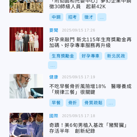
「附幼園和托嬰中心」夢幻企業中鋼
徵30師級人員 起薪42K
中鋼
招考
徵才
...
要聞
2025/09/15 17:26
好孕來敲門 新北115年生育獎勵金再
加碼、好孕專車服務再升級
生育獎勵金
好孕專車
新北民政
...
健康
2025/09/15 17:19
不吃早餐骨折風險增18% 醫曝養成
「規律三餐」很關鍵
早餐
骨折
骨質疏鬆
...
國際
2025/09/15 17:18
奇蹟！美6旬男植入基改「豬腎臟」
存活半年 創新紀錄