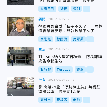
下」眼軸可能繼續增長 機率高
常春月刊
近視
雷射
...
要聞
2025/09/15 17:56
徐國勇酸白委「日子不久了」 周榆
修轟恐嚇反嗆：綠執政恐不久了
民進黨
徐國勇
民眾黨
...
生活
2025/09/15 17:53
Threads納入數發部管理 防堵詐騙
廣告今起生效
數發部
Threads
詐騙
...
社會
2025/09/15 17:43
影/高雄75歲「行動神主牌」無視紅
燈撞公車 最高罰1.1萬
高雄市
鹽埕區
老翁
...