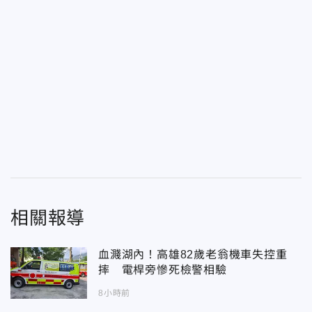
相關報導
血濺湖內！高雄82歲老翁機車失控重
摔 電桿旁慘死檢警相驗
8小時前