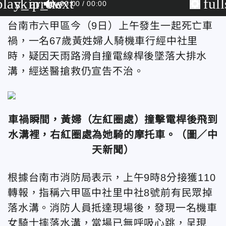
play_arrow
skip_next
ful
00:00
00:00
台南市六甲區今（9日）上午發生一起死亡車
禍，一名67歲黃姓婦人騎機車行經中社里
時，疑因天雨路滑自撞電線桿後墜落大排水
溝，經送醫搶救仍宣告不治。
車禍瞬間，黃婦（左紅圈處）撞擊電桿後飛到
水溝裡，右紅圈處為她騎的摩托車。
（圖／中
天新聞）
根據台南市消防局表示，上午9時8分接獲110
轉報，指稱六甲區中社里中社8號前有民眾掉
落水溝。消防人員抵達現場後，發現一名機車
女騎士摔落水溝，當場已無呼吸心跳，呈現