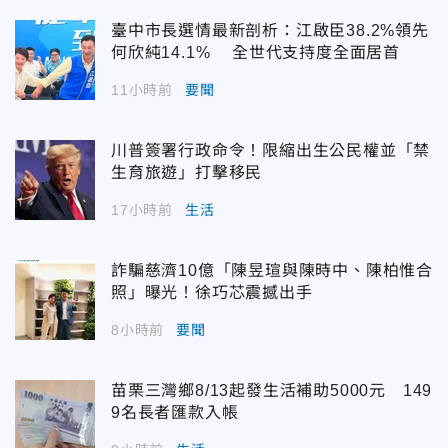
臺中市長選情最新剖析：江啟臣38.2%領先
何欣純14.1% 全世代支持度全面居首
11小時前
要聞
川普簽署行政命令！限縮出生公民權並「禁
生育旅遊」打擊移民
17小時前
生活
詐騙慈濟10億「陳昱瑄與陳時中、陳柏惟合
照」曝光！徐巧芯震撼出手
8小時前
要聞
苗栗三灣鄉8/13起發生活補助5000元 149
9名長者匯款入帳