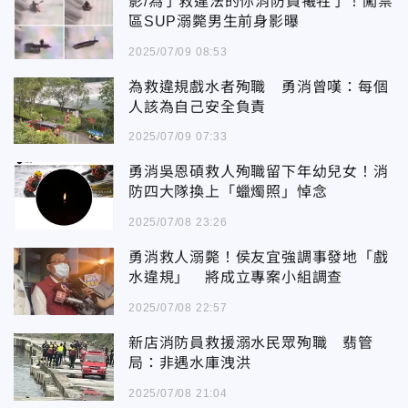
影/為了救違法的你消防員犧牲了！闖禁
區SUP溺斃男生前身影曝
2025/07/09 08:53
為救違規戲水者殉職 勇消曾嘆：每個
人該為自己安全負責
2025/07/09 07:33
勇消吳恩碩救人殉職留下年幼兒女！消
防四大隊換上「蠟燭照」悼念
2025/07/08 23:26
勇消救人溺斃！侯友宜強調事發地「戲
水違規」 將成立專案小組調查
2025/07/08 22:57
新店消防員救援溺水民眾殉職 翡管
局：非遇水庫洩洪
2025/07/08 21:04