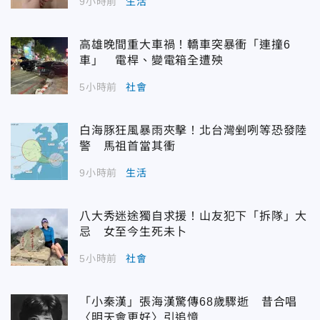
9小時前
生活
高雄晚間重大車禍！轎車突暴衝「連撞6
車」 電桿、變電箱全遭殃
5小時前
社會
白海豚狂風暴雨夾擊！北台灣剉咧等恐發陸
警 馬祖首當其衝
9小時前
生活
八大秀迷途獨自求援！山友犯下「拆隊」大
忌 女至今生死未卜
5小時前
社會
「小秦漢」張海漢驚傳68歲驟逝 昔合唱
〈明天會更好〉引追憶