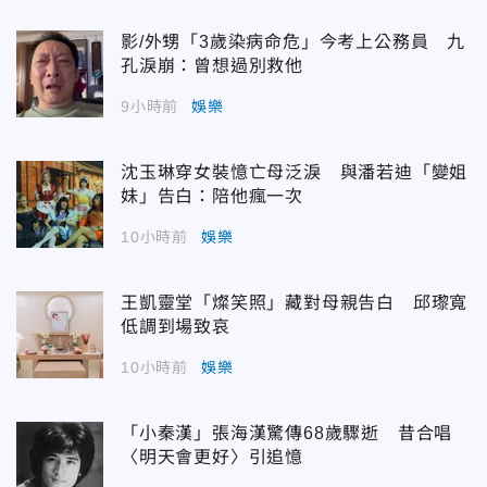
影/外甥「3歲染病命危」今考上公務員 九
孔淚崩：曾想過別救他
9小時前
娛樂
沈玉琳穿女裝憶亡母泛淚 與潘若迪「變姐
妹」告白：陪他瘋一次
10小時前
娛樂
王凱靈堂「燦笑照」藏對母親告白 邱瓈寬
低調到場致哀
10小時前
娛樂
「小秦漢」張海漢驚傳68歲驟逝 昔合唱
〈明天會更好〉引追憶