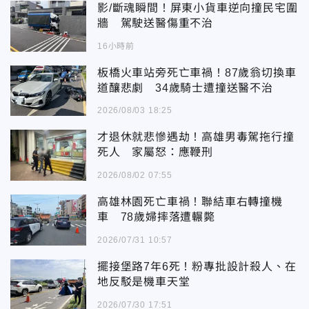
影/斷魂瞬間！屏東小貨車逆向撞民宅圍
牆 駕駛送醫傷重不治
16小時前
板橋火車站旁死亡車禍！87歲翁切換車
道釀悲劇 34歲騎士遭撞送醫不治
2026/08/03 18:25
才退休就悲慘遇劫！高雄男毒駕拖行撞
死人 家屬怒：應鞭刑
2026/08/02 07:55
高雄林園死亡車禍！聯結車右轉撞機
車 78歲婦摔落遭輾斃
2026/07/31 10:57
擺接堡路7年6死！粉專批設計殺人、在
地反駁是機車天堂
2026/07/30 17:51