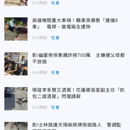
5小時前
社會
高雄晚間重大車禍！轎車突暴衝「連撞6
車」 電桿、變電箱全遭殃
5小時前
社會
影/幽靈勞保集團詐撈700萬 主嫌連父母都
不放過
6小時前
社會
噁碰李多慧又酒駕！花蓮鄉長室副主任「抓
包二度酒駕」閃電請辭
6小時前
社會
影/士林路邊天降麻將牌險砸路人 警調監