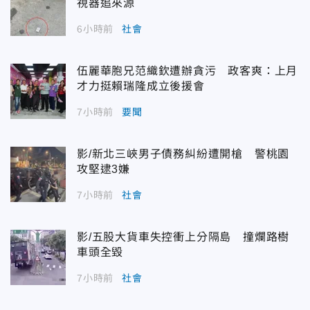
視器追來源
6小時前
社會
伍麗華胞兄范織欽遭辦貪污 政客爽：上月
才力挺賴瑞隆成立後援會
7小時前
要聞
影/新北三峽男子債務糾紛遭開槍 警桃園
攻堅逮3嫌
7小時前
社會
影/五股大貨車失控衝上分隔島 撞爛路樹
車頭全毀
7小時前
社會