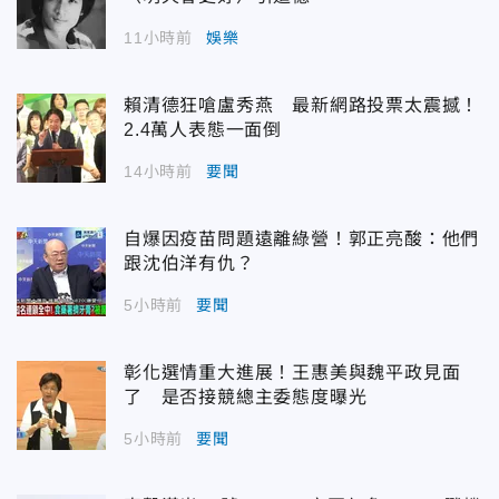
11小時前
娛樂
賴清德狂嗆盧秀燕 最新網路投票太震撼！
2.4萬人表態一面倒
14小時前
要聞
自爆因疫苗問題遠離綠營！郭正亮酸：他們
跟沈伯洋有仇？
5小時前
要聞
彰化選情重大進展！王惠美與魏平政見面
了 是否接競總主委態度曝光
5小時前
要聞