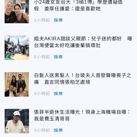
小24歲女友台大「3碩1博」學歷遭疑造
假 姜厚任護愛：還是喜歡她
3小時前
娛樂
姐夫AKIRA甜談父親節：兒子送的都好 曝
台灣便當太好吃讓後輩搞壞肚
8小時前
娛樂
白髮人送黑髮人！台玻夫人首發聲曝喪子之
痛 直言同情張柏芝處境
9小時前
娛樂
張菲半退休生活曝光！現身上海機場自曝：
我是費玉清哥哥
9小時前
娛樂