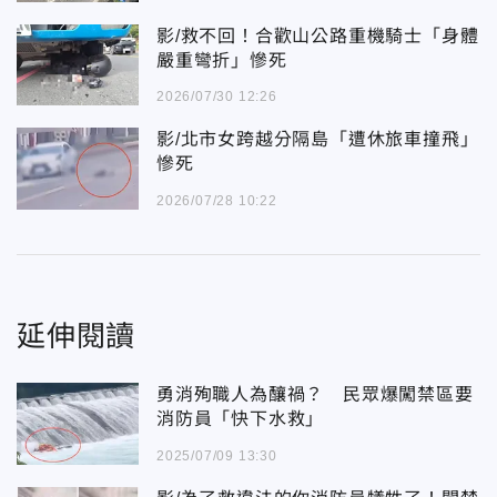
影/救不回！合歡山公路重機騎士「身體
嚴重彎折」慘死
2026/07/30 12:26
影/北市女跨越分隔島「遭休旅車撞飛」
慘死
2026/07/28 10:22
延伸閱讀
勇消殉職人為釀禍？ 民眾爆闖禁區要
消防員「快下水救」
2025/07/09 13:30