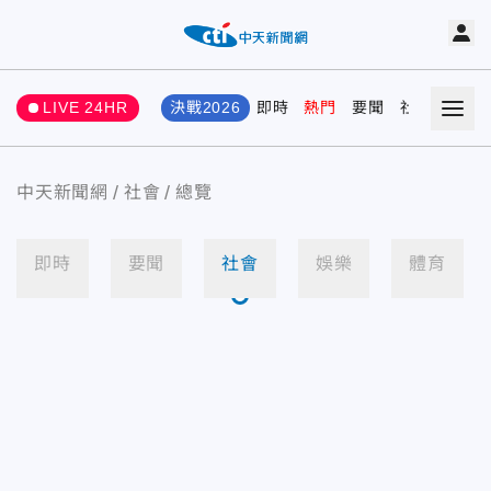
LIVE 24HR
決戰2026
即時
熱門
要聞
社會
娛樂
中天新聞網
社會
總覽
即時
要聞
社會
娛樂
體育