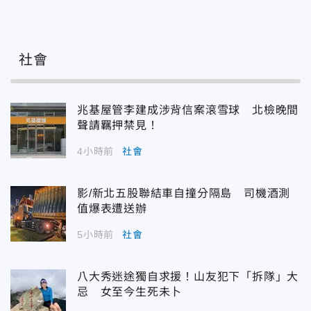
社會
兆基屋管李建成涉背信案滾雪球 北檢晚間
聲請羈押禁見！
4小時前
社會
影/新北五股聯結車自撞分隔島 司機酒測
值爆表遭送辦
5小時前
社會
八大秀迷途獨自求援！山友犯下「拆隊」大
忌 女至今生死未卜