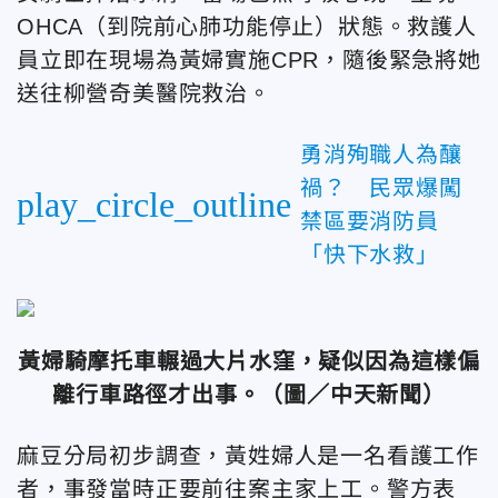
OHCA（到院前心肺功能停止）狀態。救護人
員立即在現場為黃婦實施CPR，隨後緊急將她
送往柳營奇美醫院救治。
勇消殉職人為釀
禍？ 民眾爆闖
play_circle_outline
禁區要消防員
「快下水救」
黃婦騎摩托車輾過大片水窪，疑似因為這樣偏
離行車路徑才出事。
（圖／中天新聞）
麻豆分局初步調查，黃姓婦人是一名看護工作
者，事發當時正要前往案主家上工。警方表