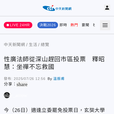
LIVE 24HR
決戰2026
即時
熱門
要聞
社會
娛樂
中天新聞網
生活
總覽
性廣法師從深山趕回市區投票 釋昭
慧：坐禪不忘救國
發布:
2025/07/26 12:56
By
溫振甫
share
分享：
play_arrow
今（26日）適逢立委罷免投票日，玄奘大學