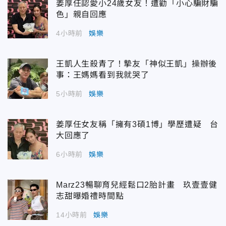
姜厚任認愛小24歲女友！遭勸「小心騙財騙
色」親自回應
4小時前
娛樂
王凱人生殺青了！摯友「神似王凱」操辦後
事：王媽媽看到我就哭了
5小時前
娛樂
姜厚任女友稱「擁有3碩1博」學歷遭疑 台
大回應了
6小時前
娛樂
Marz23暢聊育兒經鬆口2胎計畫 玖壹壹健
志甜曝婚禮時間點
14小時前
娛樂