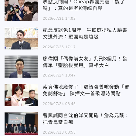
表態反倒閣！Cheap轟國民黨「傻了
嗎」：真的是老K傳統自爆
2026/07/31 14:02
紀念反罷免1周年 牛煦庭提私人臉書
文遭外流：罷團就是垃圾
2026/07/26 17:17
廖偉翔「偶像前女友」判刑3個月！發
傳單「墮胎後就甩」真相大白
2026/07/24 18:47
索資佛地魔慘了！羅智強曾嗆發動「罷
免簡舒培」 陳揮文一首歌曝時間點
2026/07/24 08:45
曹興誠同台沈伯洋又開砲！詹為元酸：
把青鳥當白痴
2026/07/13 08:53