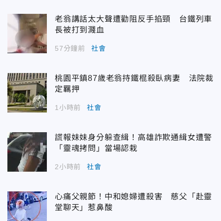
老翁講話太大聲遭勸阻反手掐頸 台鐵列車
長被打到濺血
57分鐘前
社會
桃園平鎮87歲老翁持鐵棍殺臥病妻 法院裁
定羈押
1小時前
社會
謊報妹妹身分躲查緝！高雄詐欺通緝女遭警
「靈魂拷問」當場認栽
2小時前
社會
心痛父親節！中和媳婦遭殺害 慈父「赴靈
堂聊天」惹鼻酸