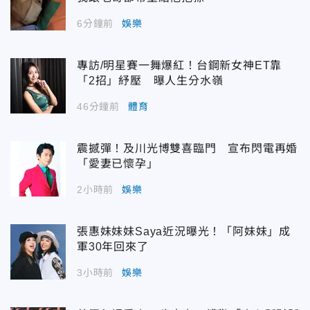
6分鐘前
娛樂
專訪/明星賽一舞爆紅！台鋼新女神ET靠
「2招」紓壓 曝人生分水嶺
46分鐘前
體育
震撼彈！及川光博雙喜臨門 宣布閃電再婚
「愛妻已懷孕」
2小時前
娛樂
張惠妹妹妹Saya近況曝光！「阿妹妹」成
軍30年回來了
3小時前
娛樂