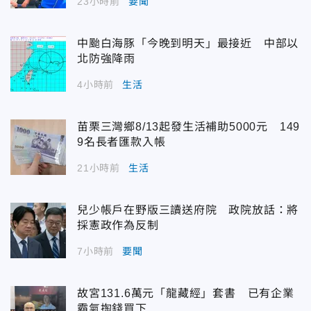
23小時前
要聞
中颱白海豚「今晚到明天」最接近 中部以
北防強降雨
4小時前
生活
苗栗三灣鄉8/13起發生活補助5000元 149
9名長者匯款入帳
21小時前
生活
兒少帳戶在野版三讀送府院 政院放話：將
採憲政作為反制
7小時前
要聞
故宮131.6萬元「龍藏經」套書 已有企業
霸氣掏錢買下