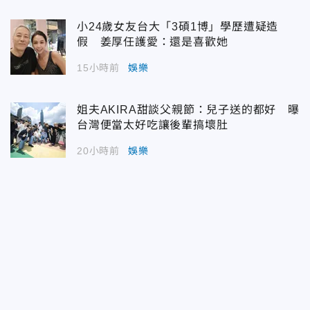
小24歲女友台大「3碩1博」學歷遭疑造
假 姜厚任護愛：還是喜歡她
15小時前
娛樂
姐夫AKIRA甜談父親節：兒子送的都好 曝
台灣便當太好吃讓後輩搞壞肚
20小時前
娛樂