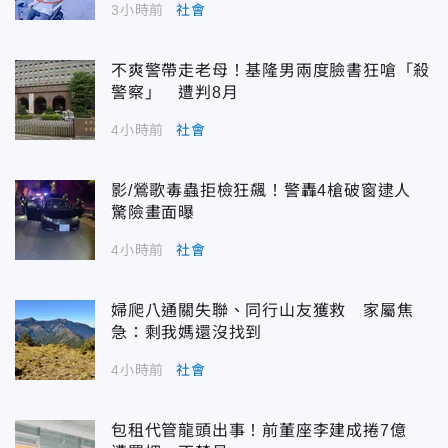
3小時前
社會
不爽警帶走老母！基隆男兩度臉書狂嗆「殺
警察」 遭判8月
4小時前
社會
影/鶯歌毒蟲拒檢狂飆！警轟4槍破窗逮人
驚險畫面曝
4小時前
社會
婦爬八通關失聯、同行山友獲救 家屬焦
急：剩我媽還沒找到
4小時前
社會
包租代管龍頭出事！前董座李建成捲7億