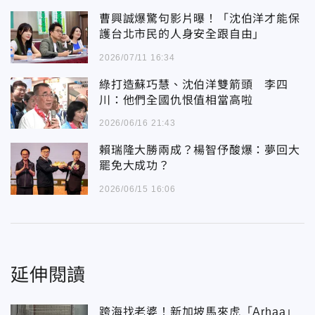
曹興誠爆驚句影片曝！「沈伯洋才能保
護台北市民的人身安全跟自由」
2026/07/11 16:34
綠打造蘇巧慧、沈伯洋雙箭頭 李四
川：他們全國仇恨值相當高啦
2026/06/16 21:43
賴瑞隆大勝兩成？楊智伃酸爆：夢回大
罷免大成功？
2026/06/15 16:06
延伸閱讀
跨海找老婆！新加坡馬來虎「Arhaa」