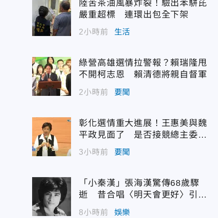
陸苦茶油風暴炸裂！驗出苯駢芘
嚴重超標 連環出包全下架
2小時前
生活
綠營高雄選情拉警報？賴瑞隆甩
不開柯志恩 賴清德將親自督軍
2小時前
要聞
彰化選情重大進展！王惠美與魏
平政見面了 是否接競總主委態
度曝光
3小時前
要聞
「小秦漢」張海漢驚傳68歲驟
逝 昔合唱〈明天會更好〉引追
憶
8小時前
娛樂