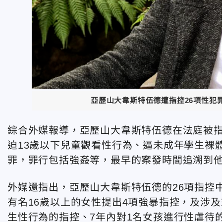
亞歷山大韋斯特伍德遭指控26項性犯
綜合外媒報導，亞歷山大韋斯特伍德在法庭被
迫13歲以下兒童觀看性行為、逼未成年學生裸
罪，罪行包括強姦等，最早的案發時間追溯到他
外媒還指出，亞歷山大韋斯特伍德的26項指控
有名16歲以上的女性提出4項強暴指控，及涉及
生性行為的指控、7年內對1名女孩進行性虐待的