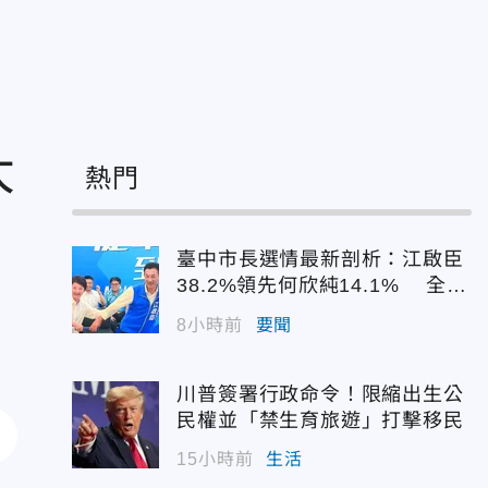
大
熱門
臺中市長選情最新剖析：江啟臣
38.2%領先何欣純14.1% 全世
代支持度全面居首
8小時前
要聞
川普簽署行政命令！限縮出生公
民權並「禁生育旅遊」打擊移民
15小時前
生活