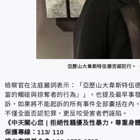
亞歷山大韋斯特伍德否認犯行。（
檢察官在法庭嚴詞表示：「亞歷山大韋斯特伍
當的觸碰與掠奪者的行為』」，也提及最早事發
訴，如果將不能起訴的所有事件全部囊括在內
不僅全面否認犯罪，更反咬受害者們誣陷。
《中天關心您 | 拒絕性騷擾及性暴力，尊重身
保護專線：113/ 110