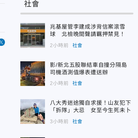
社會
兆基屋管李建成涉背信案滾雪
球 北檢晚間聲請羈押禁見！
2小時前
社會
影/新北五股聯結車自撞分隔島
司機酒測值爆表遭送辦
2小時前
社會
八大秀迷途獨自求援！山友犯下
「拆隊」大忌 女至今生死未卜
3小時前
社會