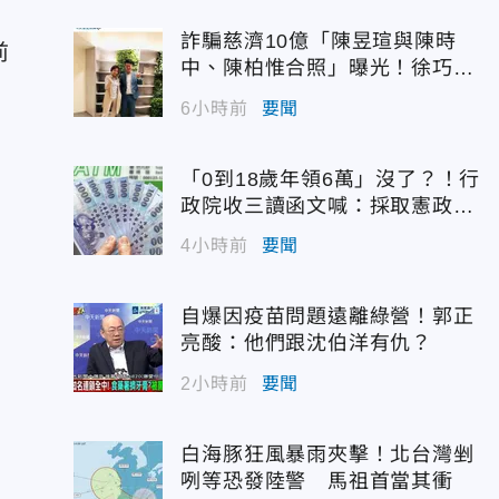
詐騙慈濟10億「陳昱瑄與陳時
前
中、陳柏惟合照」曝光！徐巧芯
震撼出手
6小時前
要聞
「0到18歲年領6萬」沒了？！行
政院收三讀函文喊：採取憲政作
為
4小時前
要聞
自爆因疫苗問題遠離綠營！郭正
亮酸：他們跟沈伯洋有仇？
2小時前
要聞
白海豚狂風暴雨夾擊！北台灣剉
咧等恐發陸警 馬祖首當其衝