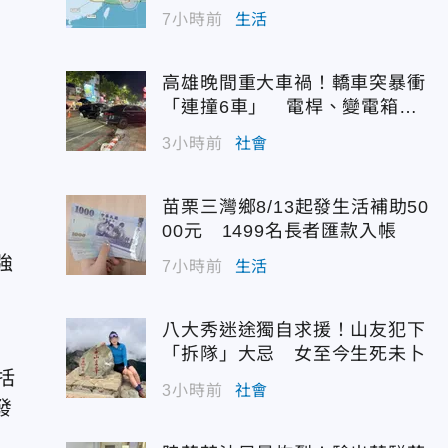
7小時前
生活
高雄晚間重大車禍！轎車突暴衝
「連撞6車」 電桿、變電箱全
遭殃
3小時前
社會
苗栗三灣鄉8/13起發生活補助50
00元 1499名長者匯款入帳
強
7小時前
生活
八大秀迷途獨自求援！山友犯下
「拆隊」大忌 女至今生死未卜
括
3小時前
社會
發