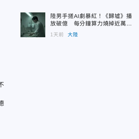
陸男手搓AI劇暴紅！《歸墟》播
放破億 每分鐘算力燒掉近萬台
幣
1天前
大陸
不
德