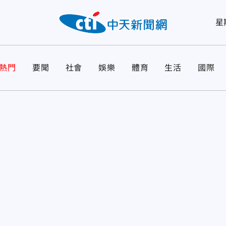
星
熱門
要聞
社會
娛樂
體育
生活
國際