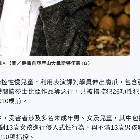
罪。（圖／翻攝自亞歷山大韋斯特伍德 IG）
指控性侵兒童，利用表演課對學員伸出魔爪，包含
體閱讀莎士比亞作品等惡行，共被指控犯26項性犯
10歲前。
中，受害者涉及多名未成年男、女及兒童，其中包
對13歲女孩進行侵入式性行為、與不滿13歲男孩
10項指控。