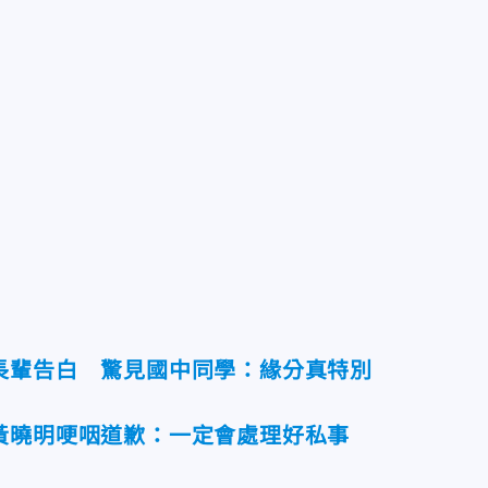
長輩告白 驚見國中同學：緣分真特別
黃曉明哽咽道歉：一定會處理好私事