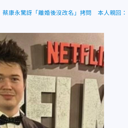
！蔡康永驚訝「離婚後沒改名」拷問 本人親回：