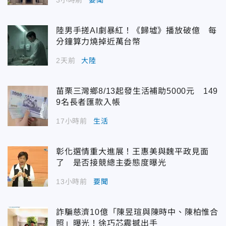
陸男手搓AI劇暴紅！《歸墟》播放破億 每
分鐘算力燒掉近萬台幣
2天前
大陸
苗栗三灣鄉8/13起發生活補助5000元 149
9名長者匯款入帳
17小時前
生活
彰化選情重大進展！王惠美與魏平政見面
了 是否接競總主委態度曝光
13小時前
要聞
詐騙慈濟10億「陳昱瑄與陳時中、陳柏惟合
照」曝光！徐巧芯震撼出手