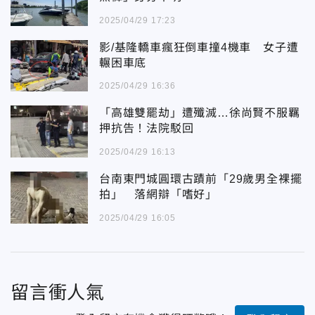
2025/04/29 17:23
影/基隆轎車瘋狂倒車撞4機車 女子遭
輾困車底
2025/04/29 16:36
「高雄雙罷劫」遭殲滅…徐尚賢不服羈
押抗告！法院駁回
2025/04/29 16:13
台南東門城圓環古蹟前「29歲男全裸擺
拍」 落網辯「嗜好」
2025/04/29 16:05
留言衝人氣