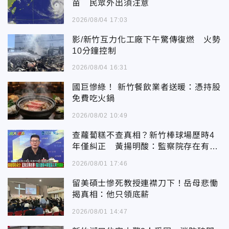
苗 民眾外出須注意
2026/08/04 17:03
影/新竹互力化工廠下午驚傳復燃 火勢
10分鐘控制
2026/08/04 16:31
國巨慘綠！ 新竹餐飲業者送暖：憑持股
免費吃火鍋
2026/08/02 10:49
查蘿蔔糕不查真相？新竹棒球場歷時4
年僅糾正 黃揚明酸：監察院存在有何
意義
2026/08/01 17:46
留美碩士慘死教授連襟刀下！岳母悲慟
揭真相：他只領底薪
2026/08/01 14:47