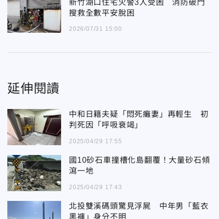
新竹湖口住宅火警3人受困 消防破門
搜救全數平安脫困
2026/07/31 15:00
延伸閱讀
中和日籍夫疑「悶死癱妻」再輕生 初
判死因「呼吸衰竭」
2025/04/29 17:55
國10砂石車撞槽化島翻覆！大量砂石傾
瀉一地
2025/04/29 17:43
北投雙溪碼頭驚見浮屍 中年男「藍衣
黑褲」身分不明