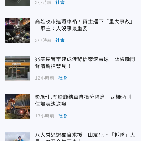
2小時前
社會
高雄夜市連環車禍！賓士擋下「重大事故」
車主：人沒事最重要
3小時前
社會
兆基屋管李建成涉背信案滾雪球 北檢晚間
聲請羈押禁見！
12小時前
社會
影/新北五股聯結車自撞分隔島 司機酒測
值爆表遭送辦
13小時前
社會
八大秀迷途獨自求援！山友犯下「拆隊」大