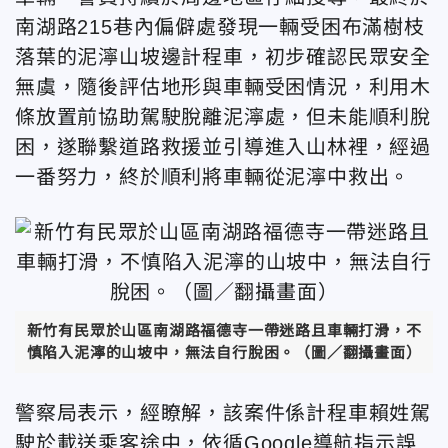
南湖路215巷內偏僻處發現一輛受困布滿樹枝
落葉的泥濘山坡邊計程車，初步確認民眾安全
無虞，隨後評估地形與車輛受困情況，利用木
條放置前協助駕駛脫離泥濘處，但未能順利脫
困，遂聯繫道路救援並引導進入山林裡，經過
一番努力，終於順利將車輛從泥濘中救出。
新竹有民眾於山區南湖路福德寺一帶迷路且車輛打滑，不
慎陷入泥濘的山坡中，無法自行脫困。（圖／翻攝畫面）
警察局表示，經瞭解，該案件係計程車賴姓駕
駛於載送乘客途中，依循Google導航指示誤