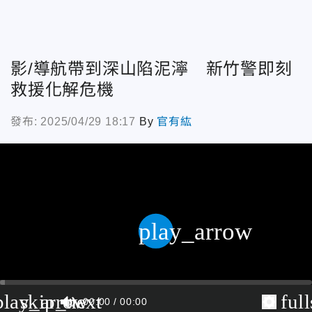
影/導航帶到深山陷泥濘 新竹警即刻
救援化解危機
發布: 2025/04/29 18:17
By
官有紘
play_arrow
play_arrow
skip_next
ful
00:00
00:00