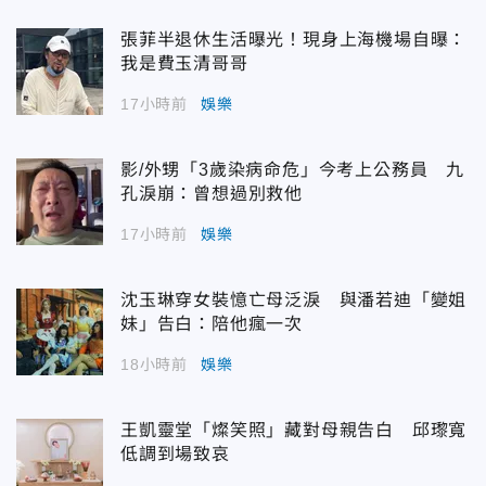
張菲半退休生活曝光！現身上海機場自曝：
我是費玉清哥哥
17小時前
娛樂
影/外甥「3歲染病命危」今考上公務員 九
孔淚崩：曾想過別救他
17小時前
娛樂
沈玉琳穿女裝憶亡母泛淚 與潘若迪「變姐
妹」告白：陪他瘋一次
18小時前
娛樂
王凱靈堂「燦笑照」藏對母親告白 邱瓈寬
低調到場致哀