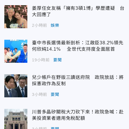
姜厚任女友稱「擁有3碩1博」學歷遭疑 台
大回應了
2小時前
娛樂
臺中市長選情最新剖析：江啟臣38.2%領先
何欣純14.1% 全世代支持度全面居首
19小時前
要聞
兒少帳戶在野版三讀送府院 政院放話：將
採憲政作為反制
3小時前
要聞
川普多晶矽關稅大刀砍下來！政院急喊：赴
美投資業者適用免稅配額
3小時前
要聞