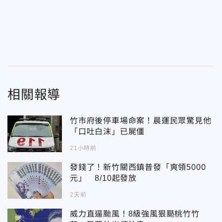
相關報導
竹市府後停車場命案！晨運民眾驚見他
「口吐白沫」已屍僵
21小時前
發錢了！新竹關西鎮普發「爽領5000
元」 8/10起發放
2天前
威力直逼颱風！8級強風狠颳桃竹竹