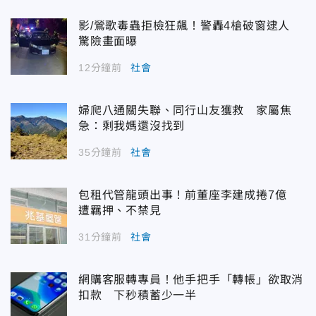
影/鶯歌毒蟲拒檢狂飆！警轟4槍破窗逮人
驚險畫面曝
12分鐘前
社會
婦爬八通關失聯、同行山友獲救 家屬焦
急：剩我媽還沒找到
35分鐘前
社會
包租代管龍頭出事！前董座李建成捲7億
遭羈押、不禁見
31分鐘前
社會
網購客服轉專員！他手把手「轉帳」欲取消
扣款 下秒積蓄少一半