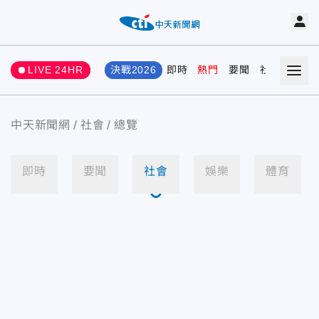
LIVE 24HR
決戰2026
即時
熱門
要聞
社會
娛樂
中天新聞網
社會
總覽
即時
要聞
社會
娛樂
體育