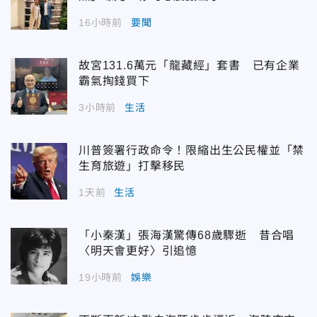
16小時前
要聞
故宮131.6萬元「龍藏經」套書 已有企業
霸氣掏錢買下
3小時前
生活
川普簽署行政命令！限縮出生公民權並「禁
生育旅遊」打擊移民
1天前
生活
「小秦漢」張海漢驚傳68歲驟逝 昔合唱
〈明天會更好〉引追憶
19小時前
娛樂