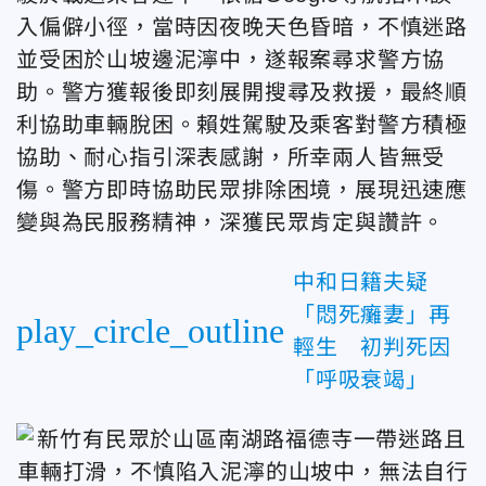
入偏僻小徑，當時因夜晚天色昏暗，不慎迷路
並受困於山坡邊泥濘中，遂報案尋求警方協
助。警方獲報後即刻展開搜尋及救援，最終順
利協助車輛脫困。賴姓駕駛及乘客對警方積極
協助、耐心指引深表感謝，所幸兩人皆無受
傷。警方即時協助民眾排除困境，展現迅速應
變與為民服務精神，深獲民眾肯定與讚許。
中和日籍夫疑
「悶死癱妻」再
play_circle_outline
輕生 初判死因
「呼吸衰竭」