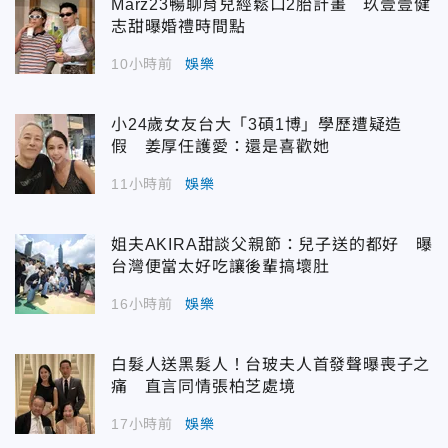
Marz23暢聊育兒經鬆口2胎計畫 玖壹壹健
志甜曝婚禮時間點
10小時前
娛樂
小24歲女友台大「3碩1博」學歷遭疑造
假 姜厚任護愛：還是喜歡她
11小時前
娛樂
姐夫AKIRA甜談父親節：兒子送的都好 曝
台灣便當太好吃讓後輩搞壞肚
16小時前
娛樂
白髮人送黑髮人！台玻夫人首發聲曝喪子之
痛 直言同情張柏芝處境
17小時前
娛樂