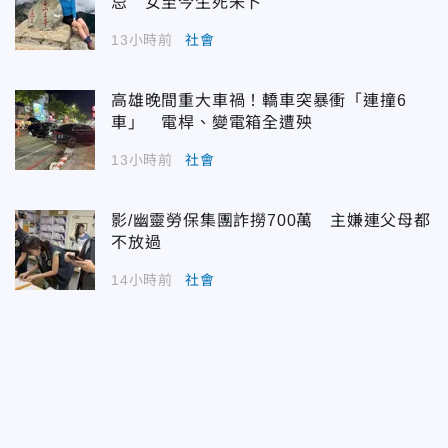
忌 女至今生死未卜
13小時前
社會
高雄晚間重大車禍！轎車突暴衝「連撞6
車」 電桿、變電箱全遭殃
13小時前
社會
影/幽靈勞保集團詐撈700萬 主嫌連父母都
不放過
14小時前
社會