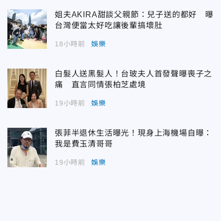
姐夫AKIRA甜談父親節：兒子送的都好 曝
台灣便當太好吃讓後輩搞壞肚
18小時前
娛樂
白髮人送黑髮人！台玻夫人首發聲曝喪子之
痛 直言同情張柏芝處境
19小時前
娛樂
張菲半退休生活曝光！現身上海機場自曝：
我是費玉清哥哥
19小時前
娛樂