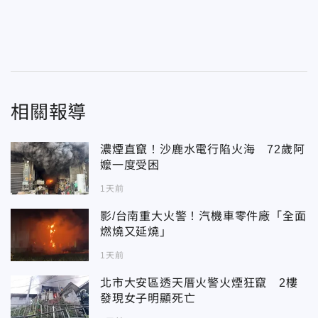
相關報導
濃煙直竄！沙鹿水電行陷火海 72歲阿
嬤一度受困
1天前
影/台南重大火警！汽機車零件廠「全面
燃燒又延燒」
1天前
北市大安區透天厝火警火煙狂竄 2樓
發現女子明顯死亡