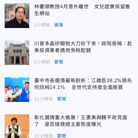
林慶順教授4月意外離世 女兒證實保留養
生網站
2小時前
健康
川普多晶矽關稅大刀砍下來！政院急喊：赴
美投資業者適用免稅配額
5小時前
要聞
臺中市長選情最新剖析：江啟臣38.2%領先
何欣純14.1% 全世代支持度全面居首
21小時前
要聞
彰化選情重大進展！王惠美與魏平政見面
了 是否接競總主委態度曝光
15小時前
要聞