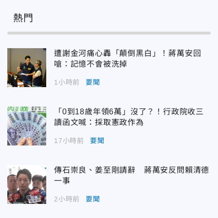
熱門
遭謝金河痛心轟「顛倒黑白」！蔣萬安回
嗆：記憶不會被洗掉
1小時前
要聞
「0到18歲年領6萬」沒了？！行政院收三
讀函文喊：採取憲政作為
17小時前
要聞
傳石崇良、姜至剛請辭 蔣萬安反問賴清德
一事
2小時前
要聞