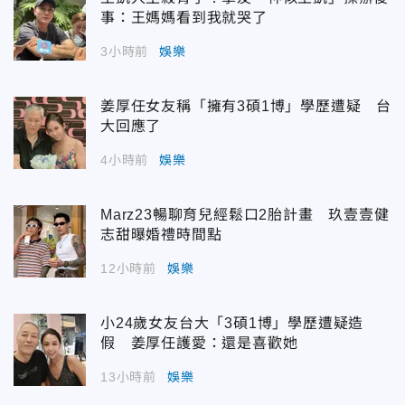
事：王媽媽看到我就哭了
3小時前
娛樂
姜厚任女友稱「擁有3碩1博」學歷遭疑 台
大回應了
4小時前
娛樂
Marz23暢聊育兒經鬆口2胎計畫 玖壹壹健
志甜曝婚禮時間點
12小時前
娛樂
小24歲女友台大「3碩1博」學歷遭疑造
假 姜厚任護愛：還是喜歡她
13小時前
娛樂