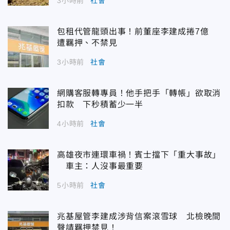
3小時前
社會
包租代管龍頭出事！前董座李建成捲7億
遭羈押、不禁見
3小時前
社會
網購客服轉專員！他手把手「轉帳」欲取消
扣款 下秒積蓄少一半
4小時前
社會
高雄夜市連環車禍！賓士擋下「重大事故」
車主：人沒事最重要
5小時前
社會
兆基屋管李建成涉背信案滾雪球 北檢晚間
聲請羈押禁見！