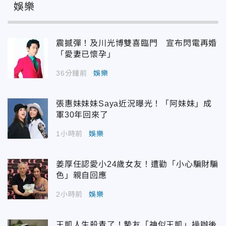
娛樂
震撼彈！及川光博雙喜臨門 宣布閃電再婚
「愛妻已懷孕」
36分鐘前
娛樂
張惠妹妹妹Saya近況曝光！「阿妹妹」成
軍30年回來了
1小時前
娛樂
姜厚任認愛小24歲女友！遭勸「小心騙財騙
色」親自回應
2小時前
娛樂
王凱人生殺青了！摯友「神似王凱」操辦後