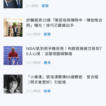
5小時前
要聞
詐騙慈濟10億「陳昱瑄與陳時中、陳柏惟合
照」曝光！徐巧芯震撼出手
19小時前
要聞
NBA/氣到把手機丟飛！布朗首揭被交易到7
6人心境：沒跟塔圖姆聯絡
22小時前
體育
「小秦漢」張海漢驚傳68歲驟逝 昔合唱
〈明天會更好〉引追憶
21小時前
娛樂