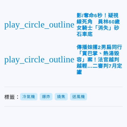
影/奪命6秒！疑視
線死角 員林60歲
play_circle_outline
女騎士「消失」砂
石車底
傳播妹撂2男扁同行
「賞巴掌、熱湯毀
play_circle_outline
容」案！法官越判
越輕…二審判7月定
讞
標籤：
冷氣機
爆炸
燒焦
送風機