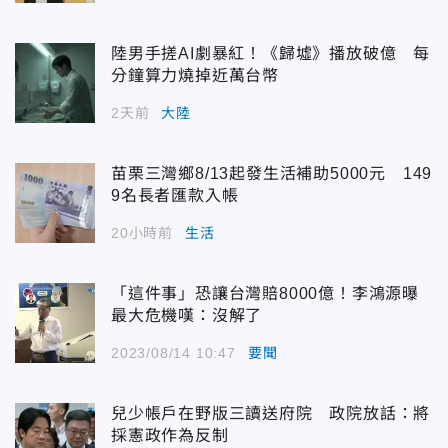
陸男手搓AI劇暴紅！《歸墟》播放破億 每
分鐘算力燒掉近萬台幣
2天前
大陸
苗栗三灣鄉8/13起發生活補助5000元 149
9名長者匯款入帳
20小時前
生活
「這件事」恐讓台灣賠8000億！李鴻源曝
最大危機嘆：沒解了
2023/08/14 10:47
要聞
兒少帳戶在野版三讀送府院 政院放話：將
採憲政作為反制