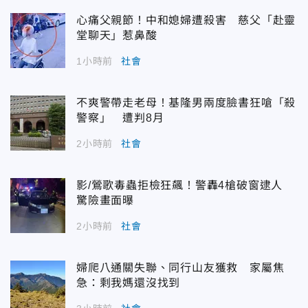
心痛父親節！中和媳婦遭殺害 慈父「赴靈
堂聊天」惹鼻酸
1小時前
社會
不爽警帶走老母！基隆男兩度臉書狂嗆「殺
警察」 遭判8月
2小時前
社會
影/鶯歌毒蟲拒檢狂飆！警轟4槍破窗逮人
驚險畫面曝
2小時前
社會
婦爬八通關失聯、同行山友獲救 家屬焦
急：剩我媽還沒找到