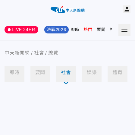
LIVE 24HR
決戰2026
即時
熱門
要聞
社會
娛樂
中天新聞網
社會
總覽
即時
要聞
社會
娛樂
體育