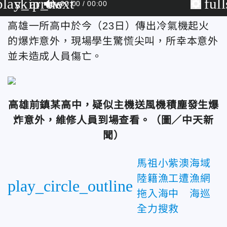
play_arrow
skip_next
ful
00:00
00:00
高雄一所高中於今（23日）傳出冷氣機起火
的爆炸意外，現場學生驚慌尖叫，所幸本意外
並未造成人員傷亡。
高雄前鎮某高中，疑似主機送風機積塵發生爆
炸意外，維修人員到場查看。（圖／中天新
聞）
馬祖小紫澳海域
陸籍漁工遭漁網
play_circle_outline
拖入海中 海巡
全力搜救