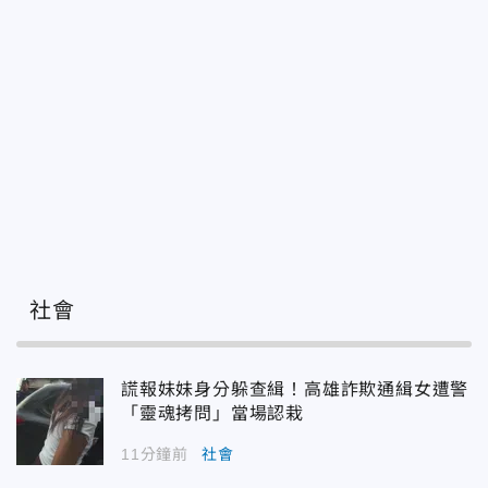
社會
謊報妹妹身分躲查緝！高雄詐欺通緝女遭警
「靈魂拷問」當場認栽
11分鐘前
社會