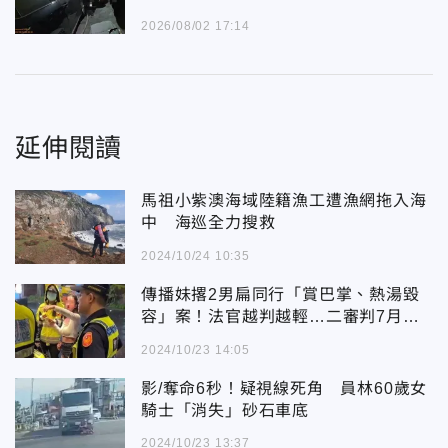
2026/08/02 17:14
延伸閱讀
馬祖小紫澳海域陸籍漁工遭漁網拖入海
中 海巡全力搜救
2024/10/24 10:35
傳播妹撂2男扁同行「賞巴掌、熱湯毀
容」案！法官越判越輕…二審判7月定
讞
2024/10/23 14:05
影/奪命6秒！疑視線死角 員林60歲女
騎士「消失」砂石車底
2024/10/23 13:37