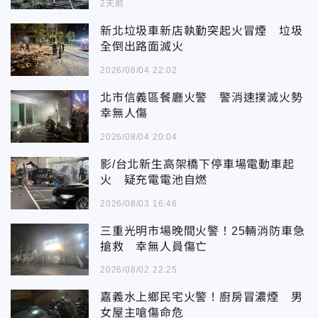
2天前
新北垃圾車新店執勤突起火冒煙 垃圾
全倒出路面滅火
2026/08/04 22:02
北市信義區餐廳火警 警消速撲滅火勢
幸無人傷
2026/08/04 20:04
影/台北新生高架橋下停車場電動車起
火 疑充電電池自燃
2026/08/03 16:46
三重光明市場晚間火警！25輛消防車急
搶救 幸無人員傷亡
2026/08/02 22:25
嘉義水上鄉民宅火警！廚房冒濃煙 男
女屋主嗆傷命危