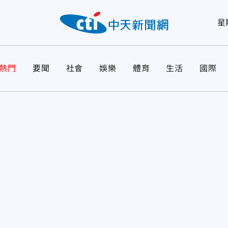
星
熱門
要聞
社會
娛樂
體育
生活
國際