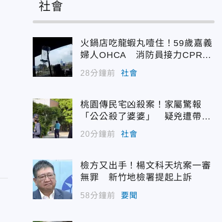
社會
火鍋店吃龍蝦丸噎住！59歲嘉義
婦人OHCA 消防員接力CPR搶
救成功
28分鐘前
社會
桃園傳民宅凶殺案！家屬驚報
「公公殺了婆婆」 疑兇遭帶回
偵訊
20分鐘前
社會
檢方又出手！楊文科天坑案一審
無罪 新竹地檢署提起上訴
58分鐘前
要聞