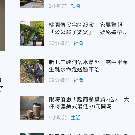
1小時前
社會
桃園傳民宅凶殺案！家屬驚報
「公公殺了婆婆」 疑兇遭帶回
偵訊
20分鐘前
社會
新北三峽河溺水意外 高中畢業
生跳水命危送醫不治
動
39分鐘前
社會
子
限時優惠！超商拿鐵買2送2 大
杯特濃美式最低39元開喝
9小時前
生活