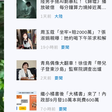
陸男手搓AI劇暴紅！《歸墟》播
放破億 每分鐘算力燒掉近萬台
幣
1天前
大陸
周玉蔻「坐牢+賠2000萬」？張
淑娟親曝：她約喝下午茶求和解
19小時前
要聞
青鳥偶像大翻車！徐佳青「帶兒
子登東沙島」監察院調查出爐
2天前
要聞
繼小橘書後「大橘書」來了！內
政部9月發10萬本耗費600萬
7小時前
要聞