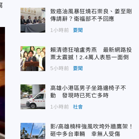
腐
致癌油風暴狂燒石崇良、姜至剛
傳請辭？衛福部不予回應
1小時前
要聞
賴清德狂嗆盧秀燕 最新網路投
票太震撼！2.4萬人表態一面倒
5小時前
要聞
高雄小港區男子坐路邊椅子不
動 發現時已死亡多時
1小時前
社會
影/高雄楠梓強風吹垮外牆鷹架！
砸中多台車輛 幸無人受傷