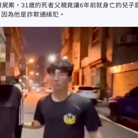
棄屍案，31歲的死者父親竟讓6年前就身亡的兒子
，因為他是詐欺通緝犯。