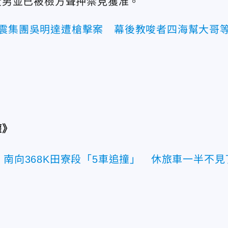
黃男並已被檢方聲押禁見獲准。
威震集團吳明達遭槍擊案 幕後教唆者四海幫大哥
權》
！南向368K田寮段「5車追撞」 休旅車一半不見