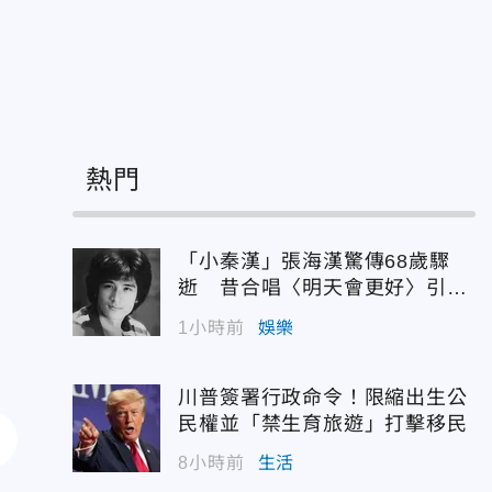
熱門
「小秦漢」張海漢驚傳68歲驟
逝 昔合唱〈明天會更好〉引追
憶
1小時前
娛樂
川普簽署行政命令！限縮出生公
民權並「禁生育旅遊」打擊移民
8小時前
生活