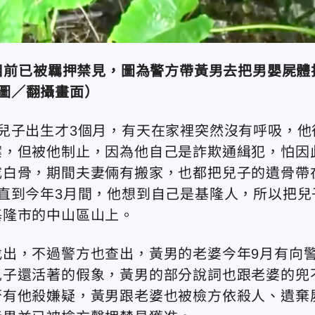
目前已被羈押禁見，圖為警方帶黃男去把男嬰屍體
圖／翻攝畫面）
兒子出生才3個月，有天在家裡突然沒有呼吸，他
案，但被他制止，因為他自己是詐欺通緝犯，怕因
成白骨，期間夫妻倆有搬家，也都把兒子的遺骨帶
直到今年3月間，他想到自己是基隆人，所以把兒
基隆市的中山區山上。
出，不過警方也查出，黃男的老婆今年9月有向
兒子還活著的假象，黃男的部分說詞也跟老婆的兜
否有他殺嫌疑，黃男跟老婆也被檢方依殺人、遺棄