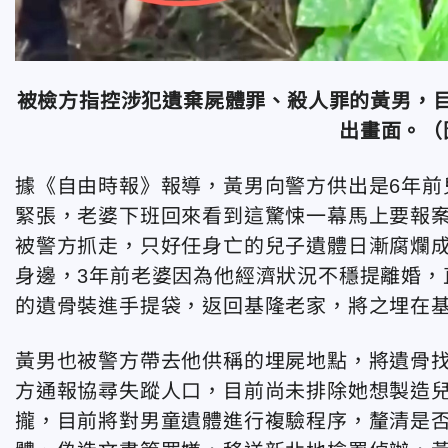
被檢方指控涉犯遺棄屍體罪、殺人罪的黃男，
出畫面。（
據《自由時報》報導，黃男向警方供出是6年前
緊張，老婆下班回來看到這驚悚一幕馬上要報
被警方抓走，只好任身亡的兒子遺體日漸腐爛
身邊，3年前老婆因為他經濟狀況不穩提離婚，
的遺骨裝進手提袋，返回基隆老家，將之埋在
黃男也被警方帶去他供稱的埋屍地點，將遺骨找
方通報協尋失蹤人口，目前尚未排除她想製造
攏，目前將對男童遺體進行複驗程序，釐清是