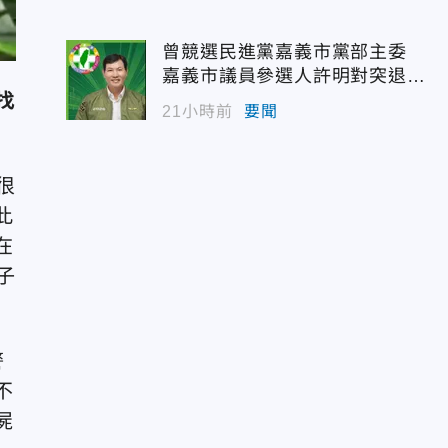
曾競選民進黨嘉義市黨部主委
嘉義市議員參選人許明對突退
選！
找
21小時前
要聞
很
此
在
子
警
不
屍