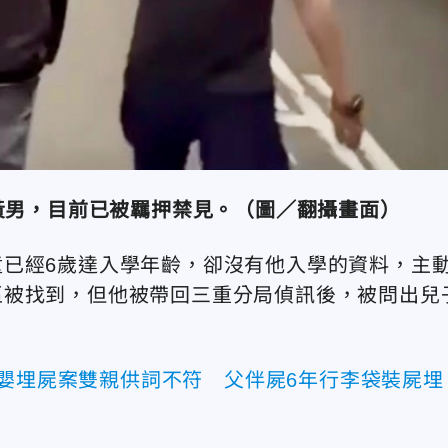
黃男，目前已被羈押禁見。（圖／翻攝畫面）
已經6歲達入學年齡，卻沒有他入學的資料，主
區被找到，但他被帶回三重分局偵訊後，被問出兒
男嬰埋屍案雙親供詞不符 父伴屍6年行李袋裝屍埋