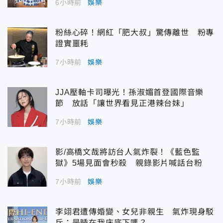
6小時前
娛樂
粉絲心碎！網紅「肥大叔」驚傳離世 粉專
證實噩耗
7小時前
娛樂
JJA壓軸卡司曝光！孫淑媚首登國際音樂
節 放話「讓世界看見正港辣台妹」
7小時前
娛樂
影/高橋文哉將訪台人氣炸裂！《藍色監
獄》5場見面會秒殺 親錄影片喊話台粉
7小時前
娛樂
李翊君遭傳婚變、女兒非親生 氣炸現身駁
斥：是睡在我床底下嗎？