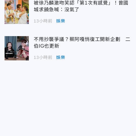
被徐乃麟激吻笑認「第1次有感覺」！曾國
城求饒急喊：沒氣了
13小時前
娛樂
不甩抄襲爭議？蔡阿嘎悄復工開新企劃 二
伯IG也更新
13小時前
娛樂