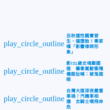
呂秋遠性騷實習
生、逼墮胎！專家
play_circle_outline
嘆「影響律師形
象」
影/31歲女魂斷國
道 肇事駕駛衝殯
play_circle_outline
儀館扯喊：被鬼遮
眼
台灣大道深夜嚴重
車禍！汽機車相
play_circle_outline
撞 女騎士噴飛命
危