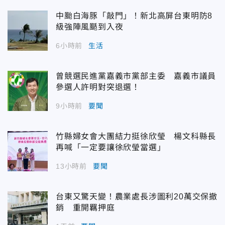
中颱白海豚「敲門」！新北高屏台東明防8
級強陣風颳到入夜
6小時前
生活
曾競選民進黨嘉義市黨部主委 嘉義市議員
參選人許明對突退選！
9小時前
要聞
竹縣婦女會大團結力挺徐欣瑩 楊文科縣長
再喊「一定要讓徐欣瑩當選」
13小時前
要聞
台東又驚天變！農業處長涉圖利20萬交保撤
銷 重開羈押庭