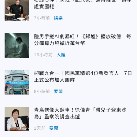
證實噩耗
7小時前
娛樂
陸男手搓AI劇暴紅！《歸墟》播放破億 每
分鐘算力燒掉近萬台幣
16小時前
大陸
迎戰九合一！國民黨精選4位新發言人 7日
正式公布加入團隊
8小時前
要聞
青鳥偶像大翻車！徐佳青「帶兒子登東沙
島」監察院調查出爐
1天前
要聞