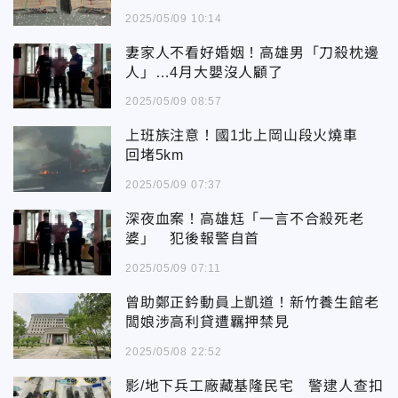
2025/05/09 10:14
妻家人不看好婚姻！高雄男「刀殺枕邊
人」…4月大嬰沒人顧了
2025/05/09 08:57
上班族注意！國1北上岡山段火燒車
回堵5km
2025/05/09 07:37
深夜血案！高雄尪「一言不合殺死老
婆」 犯後報警自首
2025/05/09 07:11
曾助鄭正鈐動員上凱道！新竹養生館老
闆娘涉高利貸遭羈押禁見
2025/05/08 22:52
影/地下兵工廠藏基隆民宅 警逮人查扣