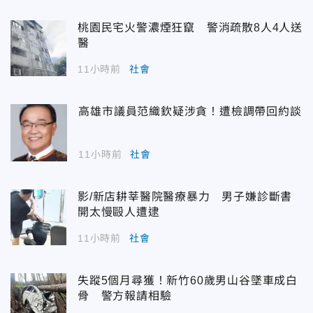
桃園民宅火警濃煙狂竄 警消疏散8人4人送
醫
11小時前
社會
高雄市議員范織欽疑涉貪！遭檢調帶回約談
11小時前
社會
影/新店耕莘醫院醫療暴力 男子嫌診斷書
開太慢毆人遭逮
11小時前
社會
失蹤5個月尋獲！新竹60歲男山谷墜車成白
骨 警方報請相驗