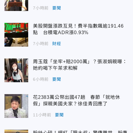
7小時前
要聞
美股開盤漲跌互見！費半指數飆逾191.46
點 台積電ADR漲0.93%
7小時前
財經
周玉蔻「坐牢+賠2000萬」？張淑娟親曝：
她約喝下午茶求和解
6小時前
要聞
花2383萬公帑出國47趟 春節「就地休
假」探親美國夫家？徐佳青回應了
11小時前
要聞
粉絲心碎！網紅「肥大叔」驚傳離世 粉專