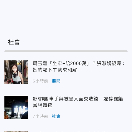
社會
周玉蔻「坐牢+賠2000萬」？張淑娟親曝：
她約喝下午茶求和解
6小時前
要聞
影/詐團車手與被害人面交收錢 違停露餡
當場遭逮
7小時前
社會