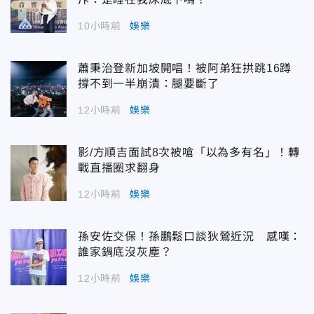
10小時前
娛樂
蕭秉治登新加坡開唱！被阿弟狂拱跳16蹲
撐不到一半崩潰：腿要斷了
12小時前
娛樂
影/方順吉面試8次被嗆「以為多有名」！轉
戰直播圈求翻身
12小時前
娛樂
孫安佐交保！孫鵬鬆口談狄鶯近況 感嘆：
誰家鍋底沒灰塵？
12小時前
娛樂