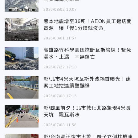
2026/08/02 10:07
熊本地震增至36死！AEON員工返店關
電源 曝「慢1分鐘就沒命」
2026/08/01 11:57
高雄路竹科學園區挖斷瓦斯管線！緊急
灑水、止漏 幸無傷亡
2026/07/22 17:10
影/北市4米天坑瓦斯外洩禍首曝光！建
案工地挖連續壁釀禍
2026/07/08 17:16
影/颱風前夕！北市敦化北路驚現4米長
天坑 飄瓦斯味
2026/07/08 11:58
影/台南漚汪夜市火警！妹子立側柱機車