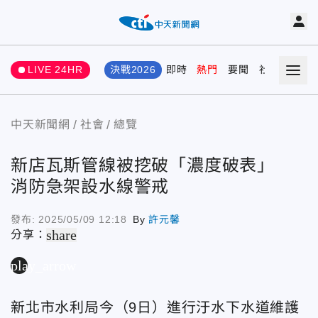
LIVE 24HR
決戰2026
即時
熱門
要聞
社會
娛樂
中天新聞網
社會
總覽
新店瓦斯管線被挖破「濃度破表」
消防急架設水線警戒
發布:
2025/05/09 12:18
By
許元馨
share
分享：
play_arrow
新北市水利局今（9日）進行汙水下水道維護