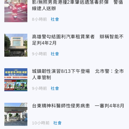
影/無照男南港撞2車肇逃遺落毒菸彈 警循
線逮人送辦
8小時前
社會
高雄警勾結圖利汽車租賃業者 辯稱智能不
足判4年2月
9小時前
社會
城鎮韌性演習8/13下午登場 北市警：全市
人車管制
9小時前
社會
台東精神科醫師性侵男病患 一審判4年8月
10小時前
社會