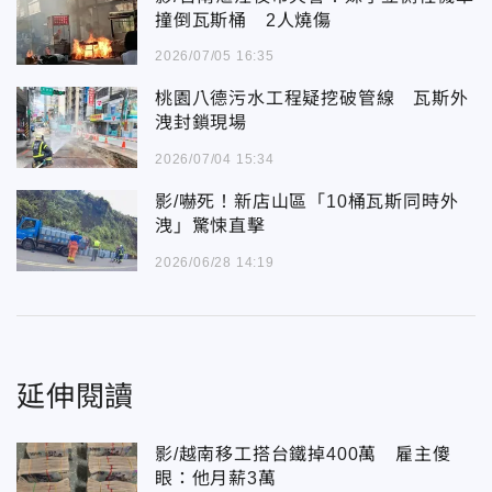
撞倒瓦斯桶 2人燒傷
2026/07/05 16:35
桃園八德污水工程疑挖破管線 瓦斯外
洩封鎖現場
2026/07/04 15:34
影/嚇死！新店山區「10桶瓦斯同時外
洩」驚悚直擊
2026/06/28 14:19
延伸閱讀
影/越南移工搭台鐵掉400萬 雇主傻
眼：他月薪3萬