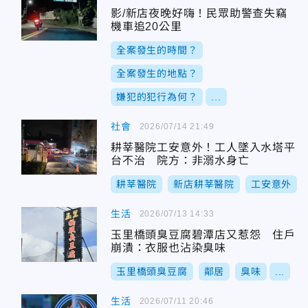
影/新店夜晚好嗨！民眾助警查失竊
機車追20公里
全案發生的時間？
全案發生的地點？
嫌犯的犯行為何？
...
社會
2026/07/14 21:49
耕莘醫院工安意外！工人墜入水塔平
台不治 院方：非溺水身亡
耕莘醫院
新店耕莘醫院
工安意外
生活
2026/07/13 14:33
玉里橋頭臭豆腐碧潭店又惹怨 住戶
崩潰：衣服也沾染臭味
玉里橋頭臭豆腐
鄰居
臭味
...
生活
2026/07/11 20:46