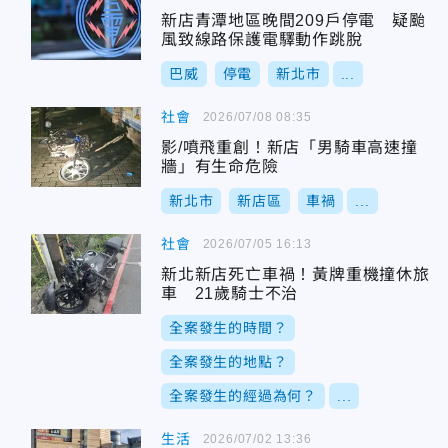
新店青潭地區晚間209戶停電 疑颱
風致線路保護電驛動作跳脫
巴威
停電
新北市
...
社會
2026/07/08 08:35
影/噴飛重創！新店「男騎車高速撞
牆」有生命危險
新北市
新店區
車禍
...
社會
2026/07/05 16:13
新北新店死亡車禍！黃牌重機撞休旅
車 21歲騎士不治
全案發生的時間？
全案發生的地點？
全案發生的經過為何？
...
生活
2026/07/02 13:36