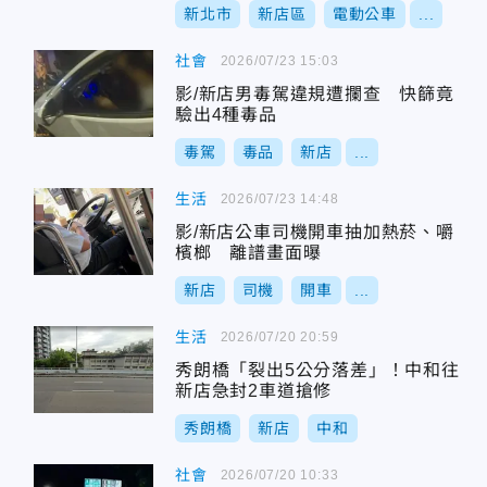
新北市
新店區
電動公車
...
社會
2026/07/23 15:03
影/新店男毒駕違規遭攔查 快篩竟
驗出4種毒品
毒駕
毒品
新店
...
生活
2026/07/23 14:48
影/新店公車司機開車抽加熱菸、嚼
檳榔 離譜畫面曝
新店
司機
開車
...
生活
2026/07/20 20:59
秀朗橋「裂出5公分落差」！中和往
新店急封2車道搶修
秀朗橋
新店
中和
社會
2026/07/20 10:33