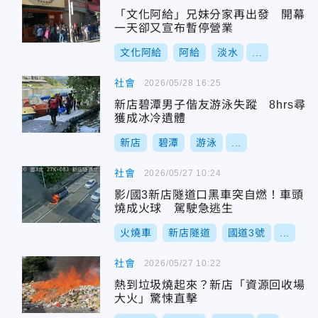
「文化阿給」兄妹分家再出發 開幕
一天卻又宣布暫停營業
文化阿給
阿給
淡水
...
社會
2026/05/28 16:25
新店碧潭男子偕友游泳失蹤 8hrs尋
獲成冰冷遺體
新店
碧潭
游泳
...
社會
2026/05/27 10:24
影/國3新店隧道口黑車突自燃！車頭
燒成火球 駕駛急逃生
火燒車
新店隧道
國道3號
...
社會
2026/05/27 10:22
熱到垃圾燒起來？新店「資源回收場
大火」驚悚直擊