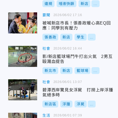
違規
唾液快篩
新店
...
要聞
2026/06/02 17:16
被喊新店市長！張善政暖心高EQ回
應：同學別有壓力
張善政
新店
學生
...
社會
2026/06/02 16:44
影/新店籃球場鬥牛打出火氣 2男互
毆濺血提告
新北市
新店
籃球場
...
社會
2026/06/01 13:07
碧潭西岸驚見女浮屍 打撈上岸浮腫
氣絕多時
新店區
浮腫
浮屍
...
生活
2026/06/01 07:39