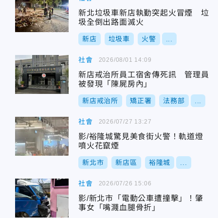
新北垃圾車新店執勤突起火冒煙 垃
圾全倒出路面滅火
新店
垃圾車
火警
...
社會
2026/08/01 14:09
新店戒治所員工宿舍傳死訊 管理員
被發現「陳屍房內」
新店戒治所
矯正署
法務部
...
社會
2026/07/27 13:27
影/裕隆城驚見美食街火警！軌道燈
噴火花竄煙
新北市
新店區
裕隆城
...
社會
2026/07/26 15:06
影/新北市「電動公車遭撞擊」！肇
事女「嘴濺血腿骨折」