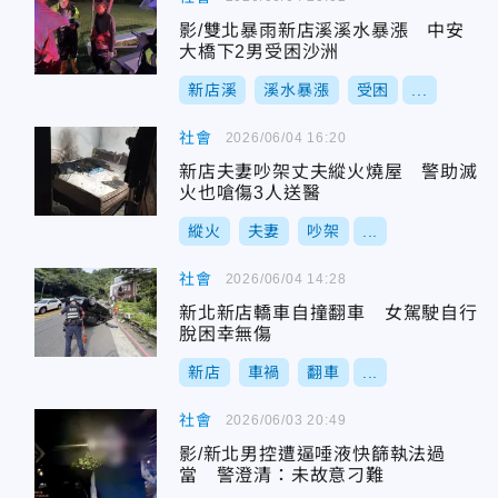
影/雙北暴雨新店溪溪水暴漲 中安
大橋下2男受困沙洲
新店溪
溪水暴漲
受困
...
社會
2026/06/04 16:20
新店夫妻吵架丈夫縱火燒屋 警助滅
火也嗆傷3人送醫
縱火
夫妻
吵架
...
社會
2026/06/04 14:28
新北新店轎車自撞翻車 女駕駛自行
脫困幸無傷
新店
車禍
翻車
...
社會
2026/06/03 20:49
影/新北男控遭逼唾液快篩執法過
當 警澄清：未故意刁難