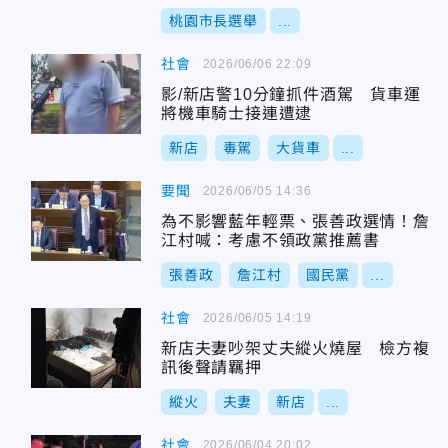
桃園市長選舉
...
社會
2026/06/06 22:09
影/新店警10分鐘抓件酒駕 貨車運
將機車騎士接連遭逮
新店
毒駕
大貨車
...
要聞
2026/06/05 14:36
為不影響藍年輕票、張善政選情！詹
江村喊：考慮不領政黨推薦書
張善政
詹江村
國民黨
...
社會
2026/06/05 14:19
新店夫妻吵架丈夫縱火燒屋 檢方複
訊後聲請羈押
縱火
夫妻
新店
...
社會
2026/06/04 20:02