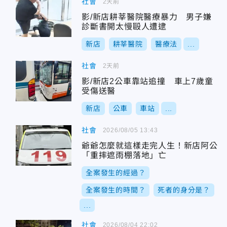
社會
2天前
影/新店耕莘醫院醫療暴力 男子嫌
診斷書開太慢毆人遭逮
新店
耕莘醫院
醫療法
...
社會
2天前
影/新店2公車靠站追撞 車上7歲童
受傷送醫
新店
公車
車站
...
社會
2026/08/05 13:43
爺爺怎麼就這樣走完人生！新店阿公
「重摔遮雨棚落地」亡
全案發生的經過？
全案發生的時間？
死者的身分是？
...
社會
2026/08/04 22:02