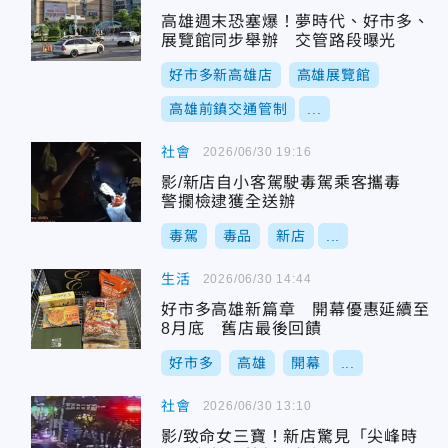
高雄週末恐塞爆！夢時代、好市多、
展覽館同步舉辦 交管路段曝光
好市多新高雄店
高雄展覽館
高雄前鎮交通管制
...
社會
2026/06/30 19:16
影/新店自小客駕駛毒駕乘客攜毒
警攔檢逮獲全送辦
毒駕
毒品
新店
...
生活
2026/06/30 14:44
好市多高雄新篇章 開幕優惠延續至
8月底 舊店最後回饋
好市多
高雄
開幕
...
社會
2026/06/30 13:10
影/致命女三寶！新店驚見「尖峰時