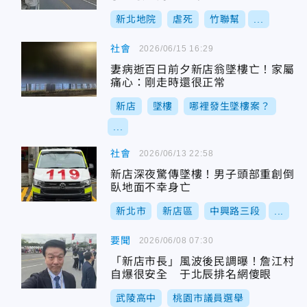
新北地院
虐死
竹聯幫
...
社會
2026/06/15 16:29
妻病逝百日前夕新店翁墜樓亡！家屬
痛心：剛走時還很正常
新店
墜樓
哪裡發生墜樓案？
...
社會
2026/06/13 22:58
新店深夜驚傳墜樓！男子頭部重創倒
臥地面不幸身亡
新北市
新店區
中興路三段
...
要聞
2026/06/08 07:30
「新店市長」風波後民調曝！詹江村
自爆很安全 于北辰排名網傻眼
武陵高中
桃園市議員選舉