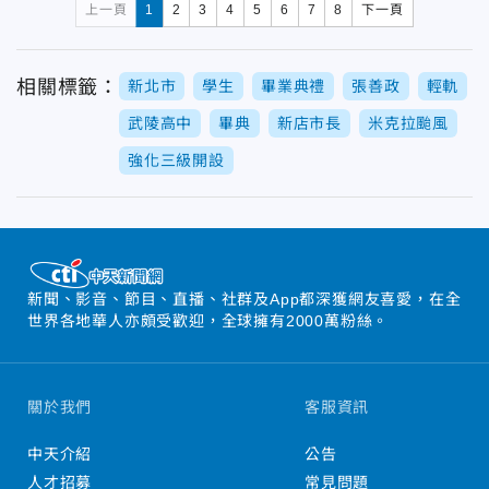
上一頁
1
2
3
4
5
6
7
8
下一頁
相關標籤：
新北市
學生
畢業典禮
張善政
輕軌
武陵高中
畢典
新店市長
米克拉颱風
強化三級開設
新聞、影音、節目、直播、社群及App都深獲網友喜愛，在全
世界各地華人亦頗受歡迎，全球擁有2000萬粉絲。
關於我們
客服資訊
中天介紹
公告
人才招募
常見問題