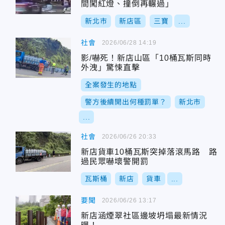
間闖紅燈、撞倒再輾過」
新北市
新店區
三寶
...
社會
2026/06/28 14:19
影/嚇死！新店山區「10桶瓦斯同時
外洩」驚悚直擊
全案發生的地點
警方後續開出何種罰單？
新北市
...
社會
2026/06/26 20:33
新店貨車10桶瓦斯突掉落滾馬路 路
過民眾嚇壞警開罰
瓦斯桶
新店
貨車
...
要聞
2026/06/26 13:17
新店涵煙翠社區邊坡坍塌最新情況