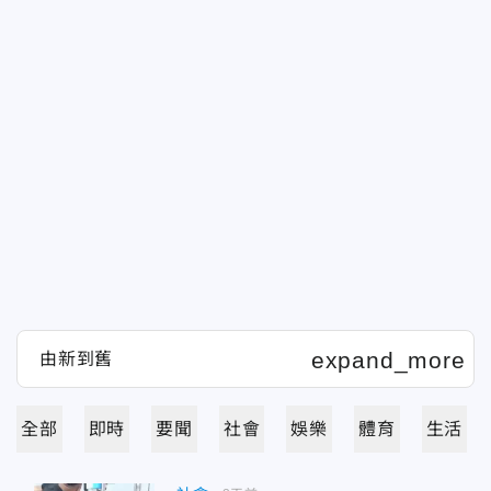
全部
即時
要聞
社會
娛樂
體育
生活