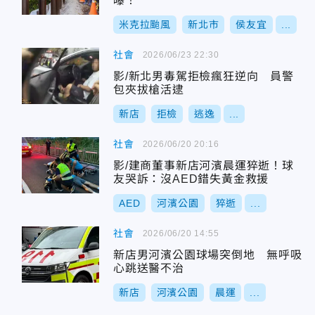
曝！
米克拉颱風
新北市
侯友宜
...
社會
2026/06/23 22:30
影/新北男毒駕拒檢瘋狂逆向 員警
包夾拔槍活逮
新店
拒檢
逃逸
...
社會
2026/06/20 20:16
影/建商董事新店河濱晨運猝逝！球
友哭訴：沒AED錯失黃金救援
AED
河濱公園
猝逝
...
社會
2026/06/20 14:55
新店男河濱公園球場突倒地 無呼吸
心跳送醫不治
新店
河濱公園
晨運
...