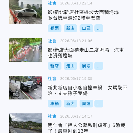
社會
2026/06/18 22:14
影/新北新店社區邊坡大面積坍塌
多台機車遭殃2轎車懸空
暴雨
新店
山區
...
社會
2026/06/18 21:06
影/新店大面積走山二度坍塌 汽車
也滑落邊坡
新店
走山
崩塌
...
社會
2026/06/17 19:35
新北新店自小客自撞車禍 女駕駛不
治、丈夫孫子受傷
車禍
新店
奧迪
...
社會
2026/06/17 14:17
明仁會「押人公墓私刑虐死」6煞栽
了！最重判到13年