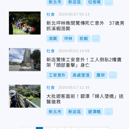
新北市
新店區
垃圾場
...
社會
2026/05/27 00:13
新北坪林晚間驚傳死亡意外 37歲男
抓溪蝦溺斃
溺斃
坪林
抓蝦
...
社會
2026/05/23 14:09
新店驚悚工安意外！工人倒臥2樓鷹
架「頭部重擊」身亡
工安意外
高處墜落
鷹架
...
社會
2026/05/17 12:36
大批遊客面前！碧潭「婦人墜橋」送
醫搶救
新北市
新店區
碧潭橋
...