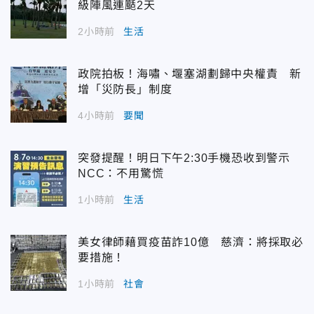
級陣風連颳2天
2小時前
生活
政院拍板！海嘯、堰塞湖劃歸中央權責 新
增「災防長」制度
4小時前
要聞
突發提醒！明日下午2:30手機恐收到警示
NCC：不用驚慌
1小時前
生活
美女律師藉買疫苗詐10億 慈濟：將採取必
要措施！
1小時前
社會