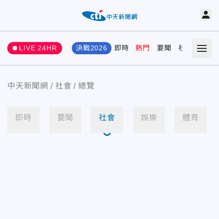
LIVE 24HR
決戰2026
即時
熱門
要聞
社會
娛樂
中天新聞網
社會
總覽
即時
要聞
社會
娛樂
體育