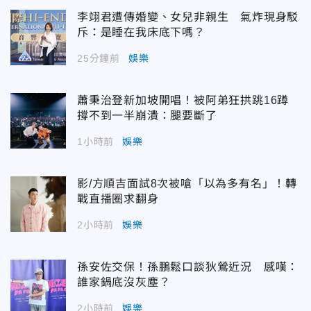
李翊君遭傳婚變、女兒非親生 氣炸現身駁
斥：是睡在我床底下嗎？
25分鐘前
娛樂
蕭秉治登新加坡開唱！被阿弟狂拱跳16蹲
撐不到一半崩潰：腿要斷了
1小時前
娛樂
影/方順吉面試8次被嗆「以為多有名」！轉
戰直播圈求翻身
2小時前
娛樂
孫安佐交保！孫鵬鬆口談狄鶯近況 感嘆：
誰家鍋底沒灰塵？
2小時前
娛樂