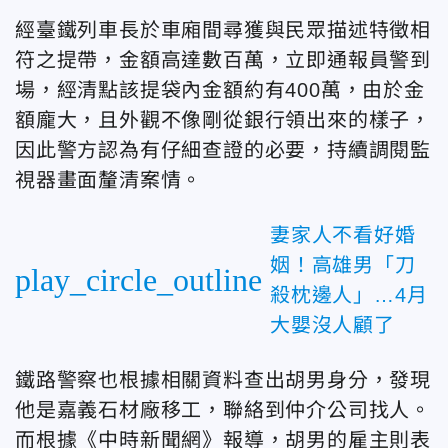
經臺鐵列車長於車廂間尋獲與民眾描述特徵相
符之提帶，金額高達數百萬，立即通報員警到
場，經清點該提袋內金額約有400萬，由於金
額龐大，且
外觀不像剛從銀行領出來的樣子，
因此警方認為
有仔細查證的必要，
持續調閱監
視器畫面釐清案情。
妻家人不看好婚
姻！高雄男「刀
play_circle_outline
殺枕邊人」…4月
大嬰沒人顧了
鐵路警察也根據相關資料查出胡男身分，發現
他是嘉義石材廠移工，聯絡到仲介公司找人。
而根據《中時新聞網》報導，胡男的雇主則表