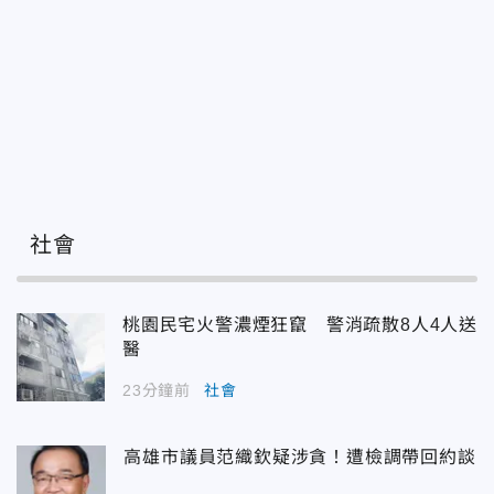
社會
桃園民宅火警濃煙狂竄 警消疏散8人4人送
醫
23分鐘前
社會
高雄市議員范織欽疑涉貪！遭檢調帶回約談