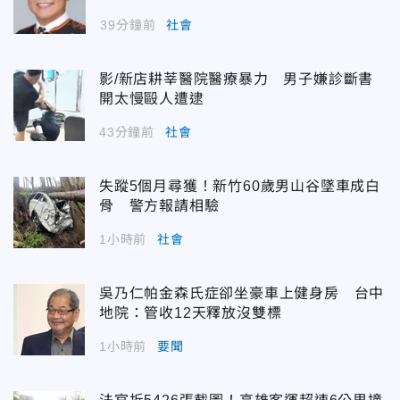
39分鐘前
社會
影/新店耕莘醫院醫療暴力 男子嫌診斷書
開太慢毆人遭逮
43分鐘前
社會
失蹤5個月尋獲！新竹60歲男山谷墜車成白
骨 警方報請相驗
1小時前
社會
吳乃仁帕金森氏症卻坐豪車上健身房 台中
地院：管收12天釋放沒雙標
1小時前
要聞