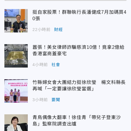
挺自家股票！群聯執行長潘健成7月加碼買4
0張
22小時前
財經
囂張！美女律師詐騙慈濟10億！竟拿2億給
香港富商蓋豪宅
4小時前
社會
竹縣婦女會大團結力挺徐欣瑩 楊文科縣長
再喊「一定要讓徐欣瑩當選」
3小時前
要聞
青鳥偶像大翻車！徐佳青「帶兒子登東沙
島」監察院調查出爐