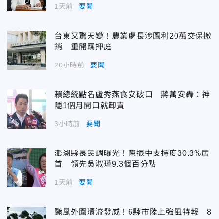
1天前
要聞
台東又驚天變！農業處長涉圖利20萬交保撤
銷 重開羈押庭
20小時前
要聞
賴總統點名盧秀燕食安破口 蔣萬安轟：神
隱1個月開口就卸責
3小時前
要聞
澎湖縣長民調曝光！陳振中支持度30.3%居
首 領先吳淑瑾9.3個百分點
1天前
要聞
颱風外圍環流發威！6縣市陸上強風特報 8