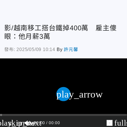
影/越南移工搭台鐵掉400萬 雇主傻
眼：他月薪3萬
發布: 2025/05/09 10:14
By
許元馨
play_arrow
play_arrow
skip_next
ful
00:00
00:00