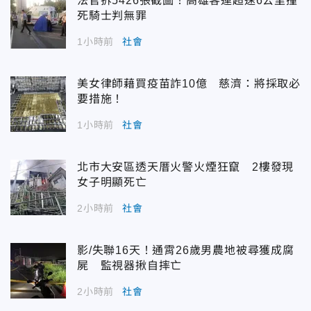
法官拆5426張截圖！高雄客運超速6公里撞
死騎士判無罪
1小時前
社會
美女律師藉買疫苗詐10億 慈濟：將採取必
要措施！
1小時前
社會
北市大安區透天厝火警火煙狂竄 2樓發現
女子明顯死亡
2小時前
社會
影/失聯16天！通霄26歲男農地被尋獲成腐
屍 監視器揪自摔亡
2小時前
社會