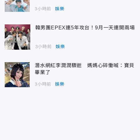
3小時前
娛樂
韓男團EPEX連5年攻台！9月一天連開兩場
3小時前
娛樂
潛水網紅李潤潤驟逝 媽媽心碎慟喊：寶貝
畢業了
3小時前
娛樂