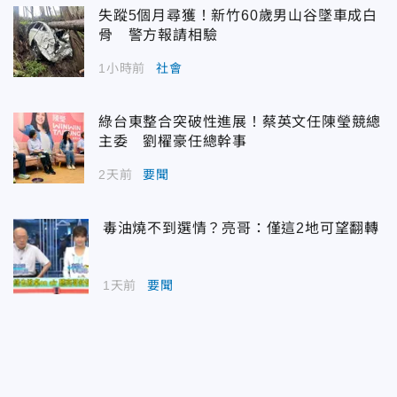
失蹤5個月尋獲！新竹60歲男山谷墜車成白
骨 警方報請相驗
1小時前
社會
綠台東整合突破性進展！蔡英文任陳瑩競總
主委 劉櫂豪任總幹事
2天前
要聞
毒油燒不到選情？亮哥：僅這2地可望翻轉
1天前
要聞