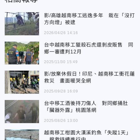
影/高雄越南移工逃逸多年 栽在「沒打
方向燈」被逮
2026/04/26 14:16
台中越南移工獵殺石虎還剝皮販售 同
鄉一審遭判12月
2025/11/30 15:49
影/放棄休假日！印尼、越南移工衝花蓮
救災 畫面暖哭全網
2025/09/28 16:09
台中移工酒後持刀傷人 對同鄉捅肚
「臟器外露」桃園落網
2025/08/26 13:00
越南移工柑園大漢溪釣魚「失蹤1天」
搜救持續進行中