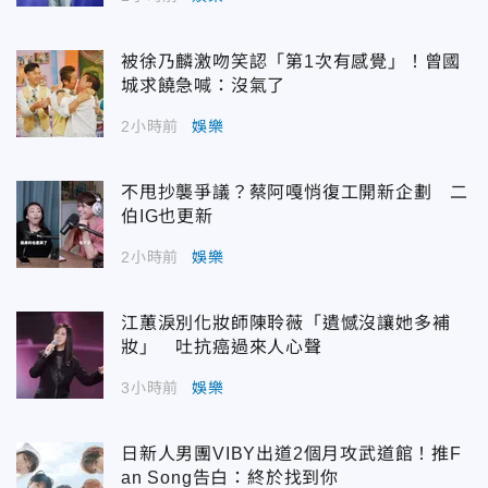
被徐乃麟激吻笑認「第1次有感覺」！曾國
城求饒急喊：沒氣了
2小時前
娛樂
不甩抄襲爭議？蔡阿嘎悄復工開新企劃 二
伯IG也更新
2小時前
娛樂
江蕙淚別化妝師陳聆薇「遺憾沒讓她多補
妝」 吐抗癌過來人心聲
3小時前
娛樂
日新人男團VIBY出道2個月攻武道館！推F
an Song告白：終於找到你