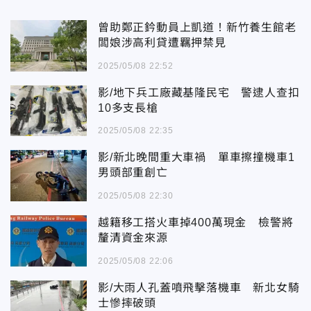
曾助鄭正鈐動員上凱道！新竹養生館老
闆娘涉高利貸遭羈押禁見
2025/05/08 22:52
影/地下兵工廠藏基隆民宅 警逮人查扣
10多支長槍
2025/05/08 22:35
影/新北晚間重大車禍 單車擦撞機車1
男頭部重創亡
2025/05/08 22:30
越籍移工搭火車掉400萬現金 檢警將
釐清資金來源
2025/05/08 22:06
影/大雨人孔蓋噴飛擊落機車 新北女騎
士慘摔破頭