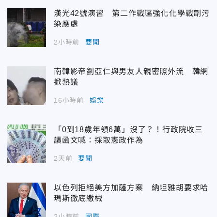
漢光42號演習 第二作戰區強化化學戰劑污
染應處
2小時前
要聞
南韓影帝劉亞仁與男友人親密照外流 韓網
掀熱議
16小時前
娛樂
「0到18歲年領6萬」沒了？！行政院收三
讀函文喊：採取憲政作為
2天前
要聞
以色列拒絕美方加薩方案 納坦雅胡要求哈
瑪斯徹底繳械
2小時前
國際