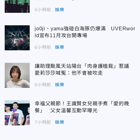
6小時前
娛樂
jo0ji、yama強碰白海豚仍爆滿 UVERwor
ld宣布11月攻台開專場
6小時前
娛樂
讓助理颱風天站陽台「肉身護植栽」惹議
愛莉莎莎喊冤：他不會被吹走
6小時前
娛樂
幸福父親節！王識賢女兒親手煮「愛的晚
餐」 父女溫馨互動罕曝光
7小時前
娛樂