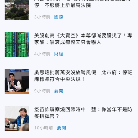
停 不服將上訴最高法院
3小時前
國際
美股創高《大賣空》本尊卻喊要股災了！專
家酸：唱衰成癮整天只會嚇人
4小時前
財經
吳思瑤批蔣萬安沒放颱風假 北市府：停班
課標準符合中央法規！
9小時前
要聞
疫苗詐騙案燒回陳時中 藍：你當年不是防
疫指揮官？
10小時前
要聞