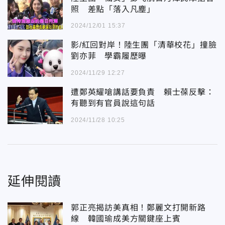
照 差點「落入凡塵」
2024/12/01 15:37
影/紅回對岸！陸生團「清華校花」撞臉
劉亦菲 學霸履歷曝
2024/11/29 12:27
遭鄭英耀嗆講話要負責 賴士葆反擊：
有聽到有官員說這句話
2024/11/28 10:25
延伸閱讀
郭正亮揭訪美真相！鄭麗文打開新路
線 韓國瑜成美方關鍵座上賓