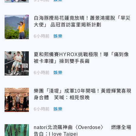
白海豚攪局花蓮竟放晴！蕭景鴻擺脫「旱災
大使」 品冠首訪富里揭新計劃
6小時前
娛樂
夏和熙備賽HYROX挑戰極限！曝「痛到像
被卡車撞」操到雙手長繭
6小時前
娛樂
樂團「淺堤」成軍10年開唱！黃鐙輝驚喜現
身合體 笑喊：相見恨晚
6小時前
娛樂
natori北流飆神曲〈Overdose〉 燃爆全場
告白：I love Taipei