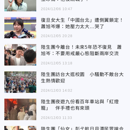
2024/12/06 10:47
復旦女大生「中國台北」遭側翼鎖定！
蕭旭岑爆：她壓力太大…哭了
2024/12/05 20:28
陸生團今離台！未來5年恐不復見 蕭
旭岑：不要用戒嚴心態阻斷兩岸交流
2024/12/05 13:18
陸生團訪台大逛校園 小騷動不敵台大
生熱情歡迎
2024/12/03 14:02
陸生團夜遊九份看百年車站與「紅燈
籠」 伴手禮也有來頭
2024/12/03 11:33
陸生團「仙女」彭弋航日月潭民眾搶合