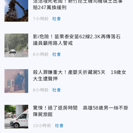
活活埋死老闆！新竹挖土機司機填土出事
賠247萬換緩刑
7小時前
社會
影/危險！苗栗泰安苗62線2.3K再傳落石
議員籲用路人警戒
8小時前
社會
殺人罪嫌重大！產嬰夭折藏屍5天 19歲女
大生遭聲押
8小時前
社會
驚悚！過了退房時間 高雄58歲男一絲不掛
陳屍旅館
10小時前
社會