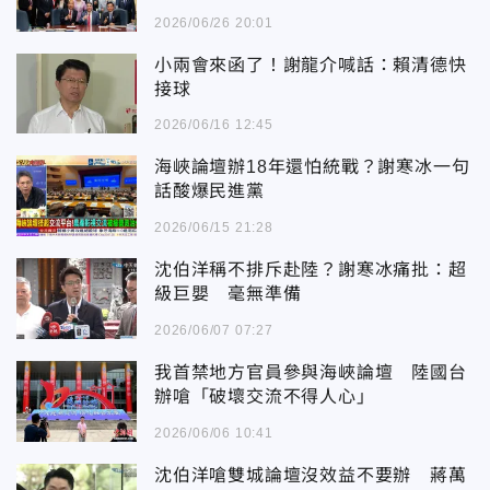
2026/06/26 20:01
小兩會來函了！謝龍介喊話：賴清德快
接球
2026/06/16 12:45
海峽論壇辦18年還怕統戰？謝寒冰一句
話酸爆民進黨
2026/06/15 21:28
沈伯洋稱不排斥赴陸？謝寒冰痛批：超
級巨嬰 毫無準備
2026/06/07 07:27
我首禁地方官員參與海峽論壇 陸國台
辦嗆「破壞交流不得人心」
2026/06/06 10:41
沈伯洋嗆雙城論壇沒效益不要辦 蔣萬