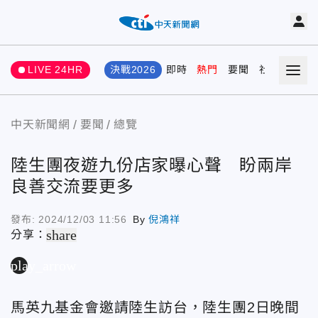
LIVE 24HR
決戰2026
即時
熱門
要聞
社會
娛樂
中天新聞網
要聞
總覽
陸生團夜遊九份店家曝心聲 盼兩岸
良善交流要更多
發布:
2024/12/03 11:56
By
倪鴻祥
share
分享：
play_arrow
馬英九基金會邀請陸生訪台，陸生團2日晚間