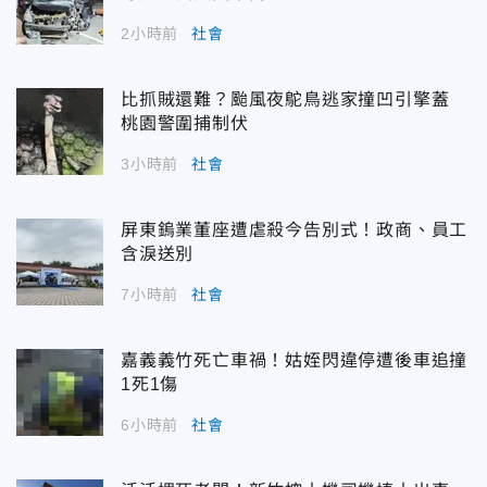
2小時前
社會
比抓賊還難？颱風夜鴕鳥逃家撞凹引擎蓋
桃園警圍捕制伏
3小時前
社會
屏東鎢業董座遭虐殺今告別式！政商、員工
含淚送別
7小時前
社會
嘉義義竹死亡車禍！姑姪閃違停遭後車追撞
1死1傷
6小時前
社會