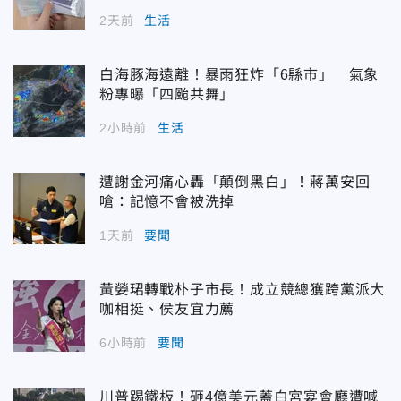
2天前
生活
白海豚海遠離！暴雨狂炸「6縣市」 氣象
粉專曝「四颱共舞」
2小時前
生活
遭謝金河痛心轟「顛倒黑白」！蔣萬安回
嗆：記憶不會被洗掉
1天前
要聞
黃嫈珺轉戰朴子市長！成立競總獲跨黨派大
咖相挺、侯友宜力薦
6小時前
要聞
川普踢鐵板！砸4億美元蓋白宮宴會廳遭喊