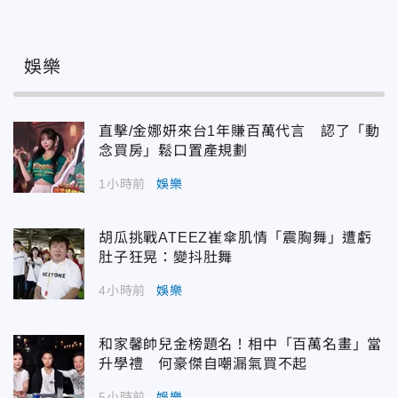
娛樂
直擊/金娜妍來台1年賺百萬代言 認了「動
念買房」鬆口置產規劃
1小時前
娛樂
胡瓜挑戰ATEEZ崔傘肌情「震胸舞」遭虧
肚子狂晃：變抖肚舞
4小時前
娛樂
和家馨帥兒金榜題名！相中「百萬名畫」當
升學禮 何豪傑自嘲漏氣買不起
5小時前
娛樂