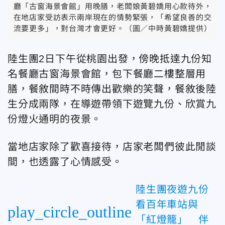
廳「古窗海景會館」用晚膳，老闆娘黃碧嬌用心款待外，
在地店家受訪表示兩岸現在的情勢緊張，「希望良善的交
流要更多」，對台灣才會更好。（圖／中時黃碧嬌提供）
陸生團2日下午從桃園出發，傍晚抵達九份知
名餐廳古窗海景會館，包下餐廳二樓整層用
膳，餐敘間時不時傳出歡樂的笑聲，餐敘後陸
生分成兩隊，在導遊帶領下遊覽九份、欣賞九
份燈火通明的夜景。
當地店家除了歡喜接待，店家老闆們彼此閒談
間，也透露了心情感受。
陸生團夜遊九份
看百年車站與
play_circle_outline
「紅燈籠」 伴