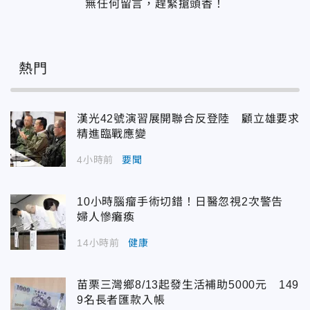
無任何留言，趕緊搶頭香！
熱門
漢光42號演習展開聯合反登陸 顧立雄要求
精進臨戰應變
4小時前
要聞
10小時腦瘤手術切錯！日醫忽視2次警告
婦人慘癱瘓
14小時前
健康
苗栗三灣鄉8/13起發生活補助5000元 149
9名長者匯款入帳