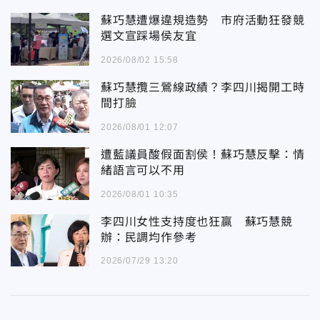
蘇巧慧遭爆違規造勢 市府活動狂發競
選文宣踩場侯友宜
2026/08/02 15:58
蘇巧慧攬三鶯線政績？李四川揭開工時
間打臉
2026/08/01 12:07
遭藍議員酸假面割侯！蘇巧慧反擊：情
緒語言可以不用
2026/08/01 10:35
李四川女性支持度也狂贏 蘇巧慧競
辦：民調均作參考
2026/07/29 13:20