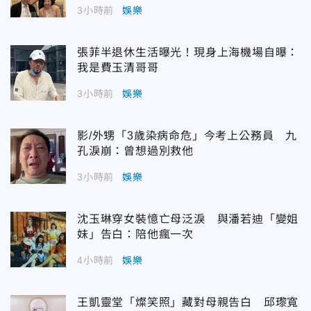
3小時前
娛樂
張菲半退休生活曝光！現身上海機場自曝：
我是費玉清哥哥
3小時前
娛樂
影/外甥「3歲染病命危」今考上公務員 九
孔淚崩：曾想過別救他
3小時前
娛樂
沈玉琳穿女裝憶亡母泛淚 與潘若迪「變姐
妹」告白：陪他瘋一次
4小時前
娛樂
王凱靈堂「燦笑照」藏對母親告白 邱瓈寬