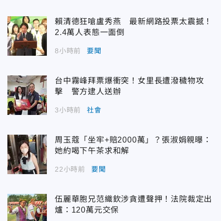
賴清德狂嗆盧秀燕 最新網路投票太震撼！
2.4萬人表態一面倒
8小時前
要聞
台中霧峰拜票爆衝突！女里長遭潑穢物攻
擊 警方逮人送辦
3小時前
社會
周玉蔻「坐牢+賠2000萬」？張淑娟親曝：
她約喝下午茶求和解
22小時前
要聞
伍麗華胞兄范織欽涉貪遭聲押！法院裁定出
爐：120萬元交保