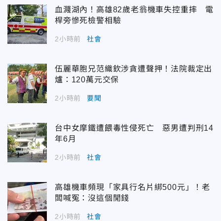
血濺湖內！高雄82歲老翁機車失控重摔 電
桿旁慘死檢警相驗
2小時前
社會
伍麗華胞兄范織欽涉貪遭聲押！法院裁定出
爐：120萬元交保
2小時前
要聞
台中女摩鐵遭餵毒性侵死亡 惡男遭判刑14
年6月
2小時前
社會
高雄機車頻現「家具行名片綁500元」！老
闆喊冤：沒這個閒錢
2小時前
社會