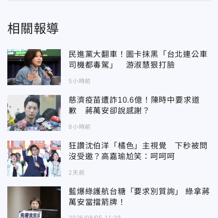
相關報導
民進黨大翻車！圖卡抹黑「台北連公車
司機都毒駕」 游淑慧狠打臉
5小時前
慈濟疫苗遭詐10.6億！陳時中要求道
歉 蔣萬安卻說感謝？
8小時前
狂讚沈伯洋「橘色」主視覺 下秒被問
沒受邀？高嘉瑜尬笑：呵呵呵
2天前
藍爆綠護航台糖「要求別質詢」 綠拿蔣
萬安當擋箭牌！