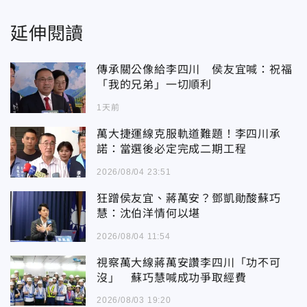
延伸閱讀
傳承關公像給李四川 侯友宜喊：祝福
「我的兄弟」一切順利
1天前
萬大捷運線克服軌道難題！李四川承
諾：當選後必定完成二期工程
2026/08/04 23:51
狂蹭侯友宜、蔣萬安？鄧凱勛酸蘇巧
慧：沈伯洋情何以堪
2026/08/04 11:54
視察萬大線蔣萬安讚李四川「功不可
沒」 蘇巧慧喊成功爭取經費
2026/08/03 19:20