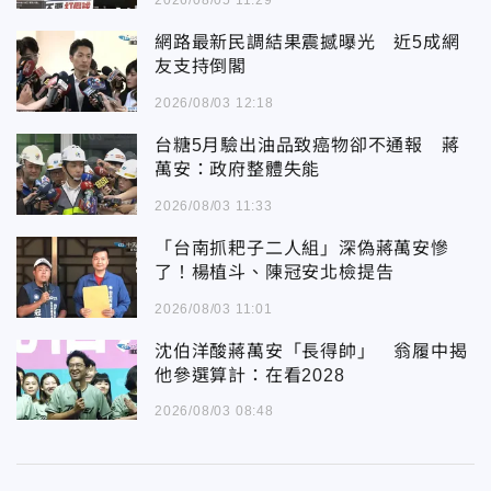
2026/08/05 11:29
網路最新民調結果震撼曝光 近5成網
友支持倒閣
2026/08/03 12:18
台糖5月驗出油品致癌物卻不通報 蔣
萬安：政府整體失能
2026/08/03 11:33
「台南抓耙子二人組」深偽蔣萬安慘
了！楊植斗、陳冠安北檢提告
2026/08/03 11:01
沈伯洋酸蔣萬安「長得帥」 翁履中揭
他參選算計：在看2028
2026/08/03 08:48