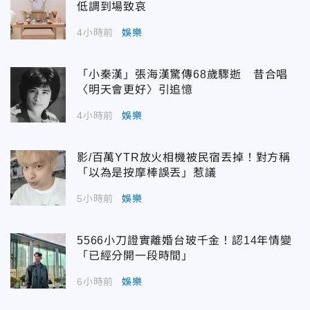
低調到場致哀
4小時前
娛樂
「小秦漢」張海漢驚傳68歲驟逝 昔合唱
〈明天會更好〉引追憶
4小時前
娛樂
影/百萬YTR放火相機被民宿丟掉！對方稱
「以為是按摩棒誤丟」惹議
5小時前
娛樂
5566小刀證實離婚台玻千金！認14年情變
「已經分開一段時間」
6小時前
娛樂