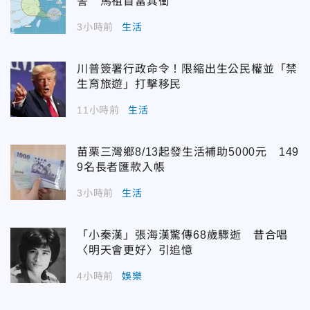
警 馬祖首當其衝
3小時前
生活
川普簽署行政命令！限縮出生公民權並「禁
生育旅遊」打擊移民
11小時前
生活
苗栗三灣鄉8/13起發生活補助5000元 149
9名長者匯款入帳
3小時前
生活
「小秦漢」張海漢驚傳68歲驟逝 昔合唱
〈明天會更好〉引追憶
4小時前
娛樂