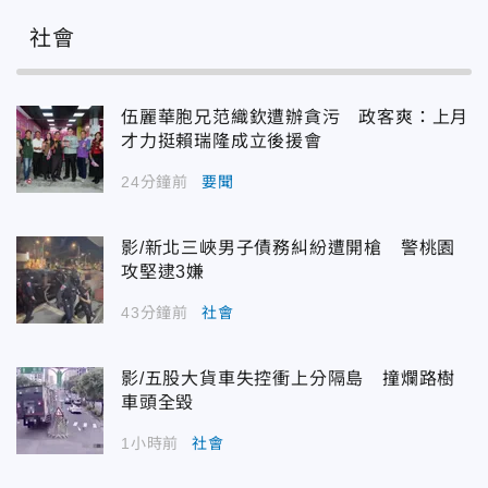
社會
伍麗華胞兄范織欽遭辦貪污 政客爽：上月
才力挺賴瑞隆成立後援會
24分鐘前
要聞
影/新北三峽男子債務糾紛遭開槍 警桃園
攻堅逮3嫌
43分鐘前
社會
影/五股大貨車失控衝上分隔島 撞爛路樹
車頭全毀
1小時前
社會