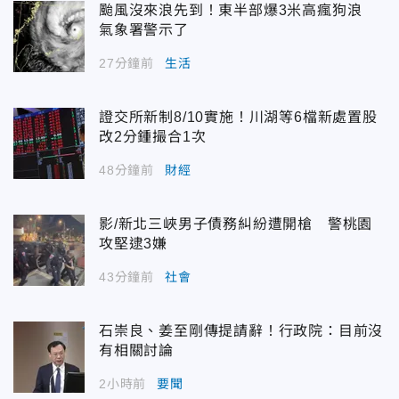
颱風沒來浪先到！東半部爆3米高瘋狗浪
氣象署警示了
27分鐘前
生活
證交所新制8/10實施！川湖等6檔新處置股
改2分鍾撮合1次
48分鐘前
財經
影/新北三峽男子債務糾紛遭開槍 警桃園
攻堅逮3嫌
43分鐘前
社會
石崇良、姜至剛傳提請辭！行政院：目前沒
有相關討論
2小時前
要聞