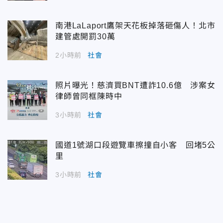
南港LaLaport鷹架天花板掉落砸傷人！北市
建管處開罰30萬
2小時前
社會
照片曝光！慈濟買BNT遭詐10.6億 涉案女
律師曾同框陳時中
3小時前
社會
國道1號湖口段遊覽車擦撞自小客 回堵5公
里
3小時前
社會