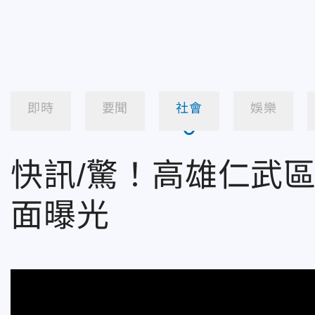
即時
要聞
社會
娛樂
快訊/驚！高雄仁武
面曝光