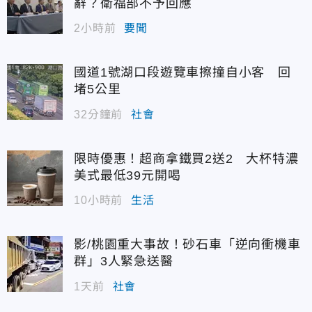
辭？衛福部不予回應
2小時前
要聞
國道1號湖口段遊覽車擦撞自小客 回
堵5公里
32分鐘前
社會
限時優惠！超商拿鐵買2送2 大杯特濃
美式最低39元開喝
10小時前
生活
影/桃園重大事故！砂石車「逆向衝機車
群」3人緊急送醫
1天前
社會