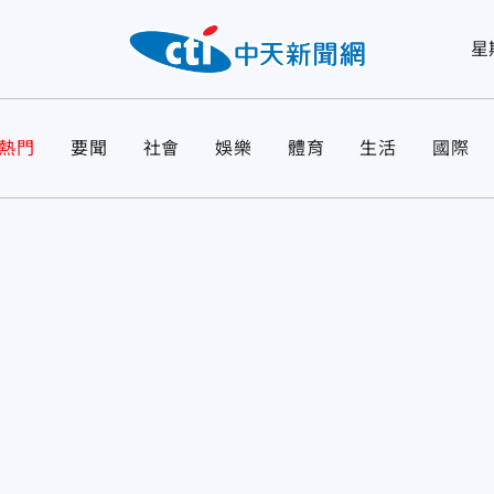
星
熱門
要聞
社會
娛樂
體育
生活
國際