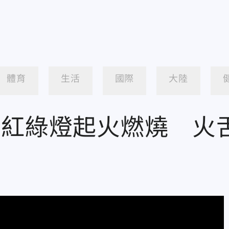
體育
生活
國際
大陸
區紅綠燈起火燃燒 火