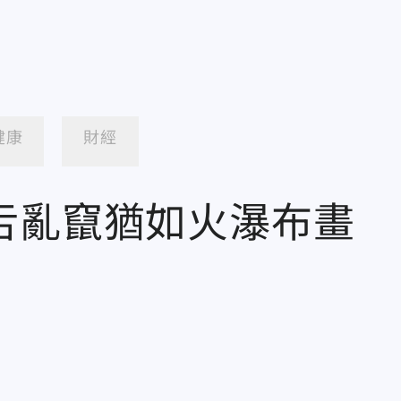
健康
財經
舌亂竄猶如火瀑布畫