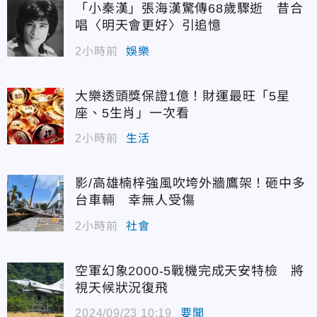
「小秦漢」張海漢驚傳68歲驟逝 昔合
唱〈明天會更好〉引追憶
2小時前
娛樂
大樂透頭獎保證1億！財運最旺「5星
座、5生肖」一次看
2小時前
生活
影/高雄楠梓強風吹垮外牆鷹架！砸中多
台車輛 幸無人受傷
2小時前
社會
空軍幻象2000-5戰機完成天安特檢 將
視天候狀況復飛
2024/09/23 10:19
要聞