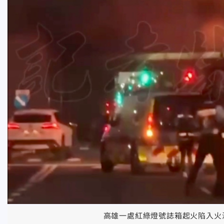
高雄一處紅綠燈號誌箱起火陷入火