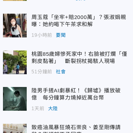
周玉蔻「坐牢+賠2000萬」？張淑娟親
曝：她約喝下午茶求和解
19小時前
要聞
桃園85歲婦慘死家中！右臉被打爛「僅
剩皮黏著」 斷裂拐杖揭駭人現場
51分鐘前
社會
陸男手搓AI劇暴紅！《歸墟》播放破
億 每分鐘算力燒掉近萬台幣
1天前
大陸
致癌油風暴狂燒石崇良、姜至剛傳請