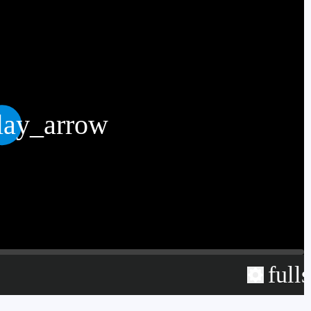
lay_arrow
full