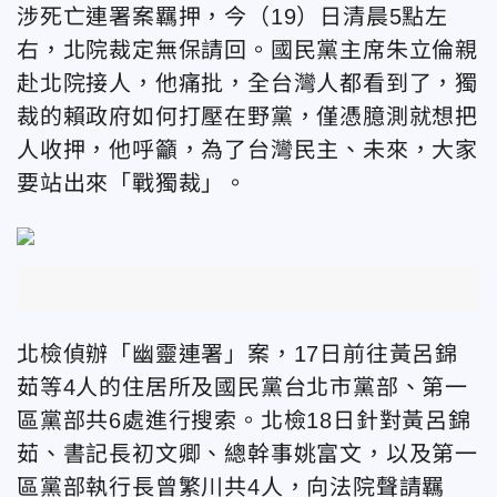
涉死亡連署案羈押，今（19）日清晨5點左
右，北院裁定無保請回。國民黨主席朱立倫親
赴北院接人，他痛批，全台灣人都看到了，獨
裁的賴政府如何打壓在野黨，僅憑臆測就想把
人收押，他呼籲，為了台灣民主、未來，大家
要站出來「戰獨裁」。
北檢偵辦「幽靈連署」案，17日前往黃呂錦
茹等4人的住居所及國民黨台北市黨部、第一
區黨部共6處進行搜索。北檢18日針對黃呂錦
茹、書記長初文卿、總幹事姚富文，以及第一
區黨部執行長曾繁川共4人，向法院聲請羈