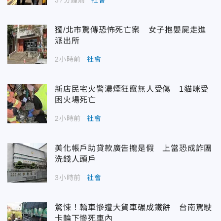
獨/北市驚傳恐怖死亡案 女子抱嬰屍走進
派出所
2小時前
社會
新店民宅火警濃煙狂竄無人受傷 1貓咪受
困火場死亡
2小時前
社會
美化帳戶助貸款廣告攏是假 上當恐成詐團
洗錢人頭戶
3小時前
社會
驚悚！轎車慘遭大貨車碾成鐵餅 台南駕駛
卡輪下慘死車內