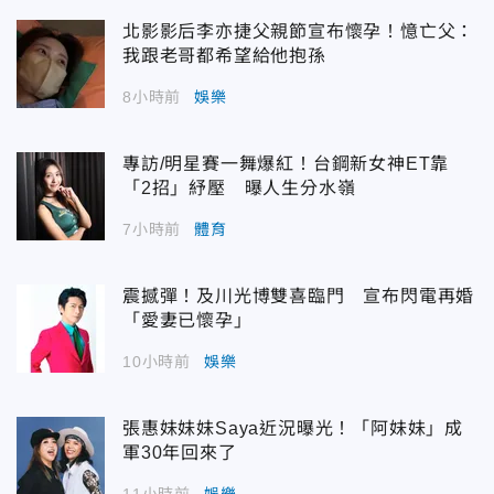
北影影后李亦捷父親節宣布懷孕！憶亡父：
我跟老哥都希望給他抱孫
8小時前
娛樂
專訪/明星賽一舞爆紅！台鋼新女神ET靠
「2招」紓壓 曝人生分水嶺
7小時前
體育
震撼彈！及川光博雙喜臨門 宣布閃電再婚
「愛妻已懷孕」
10小時前
娛樂
張惠妹妹妹Saya近況曝光！「阿妹妹」成
軍30年回來了
11小時前
娛樂