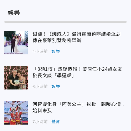
娛樂
甜翻！《蜘蛛人》湯姆霍蘭德辦結婚派對
傳在豪華別墅秘密舉辦
4小時前
娛樂
「3碩1博」遭疑造假！姜厚任小24歲女友
發長文談「學邏輯」
6小時前
娛樂
河智媛化身「阿美公主」挨批 親曝心情：
始料未及
7小時前
體育