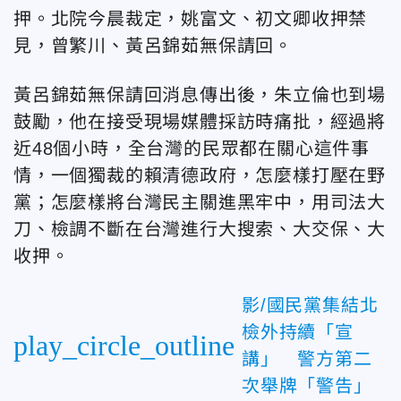
押。北院今晨裁定，姚富文、初文卿收押禁
見，曾繁川、黃呂錦茹無保請回。
黃呂錦茹無保請回消息傳出後，朱立倫也到場
鼓勵，他在接受現場媒體採訪時痛批，經過將
近48個小時，全台灣的民眾都在關心這件事
情，一個獨裁的賴清德政府，怎麼樣打壓在野
黨；怎麼樣將台灣民主關進黑牢中，用司法大
刀、檢調不斷在台灣進行大搜索、大交保、大
收押。
影/國民黨集結北
檢外持續「宣
play_circle_outline
講」 警方第二
次舉牌「警告」