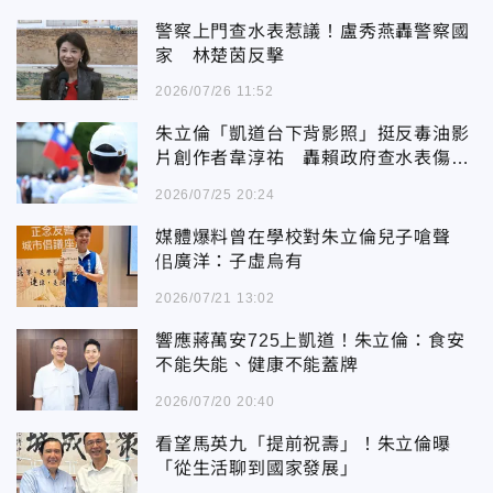
警察上門查水表惹議！盧秀燕轟警察國
家 林楚茵反擊
2026/07/26 11:52
朱立倫「凱道台下背影照」挺反毒油影
片創作者韋淳祐 轟賴政府查水表傷害
民主
2026/07/25 20:24
媒體爆料曾在學校對朱立倫兒子嗆聲
佀廣洋：子虛烏有
2026/07/21 13:02
響應蔣萬安725上凱道！朱立倫：食安
不能失能、健康不能蓋牌
2026/07/20 20:40
看望馬英九「提前祝壽」！朱立倫曝
「從生活聊到國家發展」