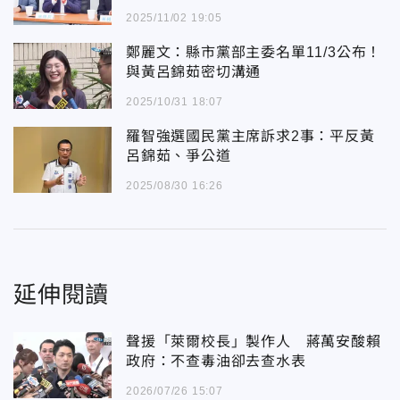
2025/11/02 19:05
鄭麗文：縣市黨部主委名單11/3公布！
與黃呂錦茹密切溝通
2025/10/31 18:07
羅智強選國民黨主席訴求2事：平反黃
呂錦茹、爭公道
2025/08/30 16:26
延伸閱讀
聲援「萊爾校長」製作人 蔣萬安酸賴
政府：不查毒油卻去查水表
2026/07/26 15:07