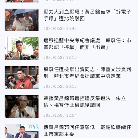
壓力大到血壓飆！黃呂錦茹求「拆電子
手環」遭北院駁回
2026/03/30 15:45
遭移送藍中央考紀會議處 賴苡任：市
黨部認「抨擊」而非「出賣」
2026/02/27 13:19
賴苡任遭檢舉出賣同志、陳重文涉貪判
刑 藍北市考紀會提請黨中央定奪
2026/02/26 20:12
聲援黃呂錦茹遭控違反集遊法 朱立
倫、楊智伃北檢訊後請回
2025/12/05 12:54
傳黃呂錦茹回任意願低 戴錫欽將續任
北市黨部主委