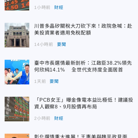
1小時前
財經
川普多晶矽關稅大刀砍下來！政院急喊：赴
美投資業者適用免稅配額
14小時前
要聞
臺中市長選情最新剖析：江啟臣38.2%領先
何欣純14.1% 全世代支持度全面居首
1天前
要聞
「PCB女王」曝金像電本益比極低！建議投
資人觀察8、9月股價再布局
2小時前
財經
彰化選情重大進展！王惠美與魏平政見面