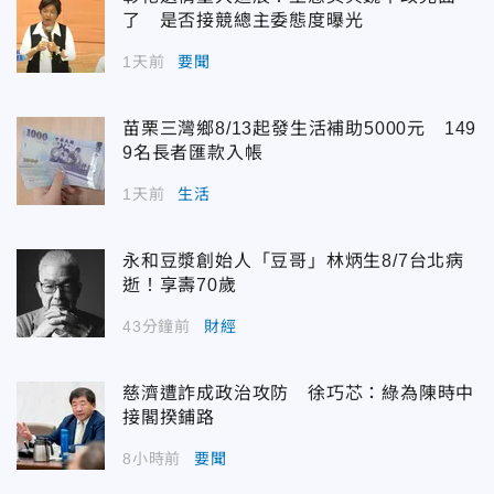
了 是否接競總主委態度曝光
1天前
要聞
苗栗三灣鄉8/13起發生活補助5000元 149
9名長者匯款入帳
1天前
生活
永和豆漿創始人「豆哥」林炳生8/7台北病
逝！享壽70歲
43分鐘前
財經
慈濟遭詐成政治攻防 徐巧芯：綠為陳時中
接閣揆鋪路
8小時前
要聞