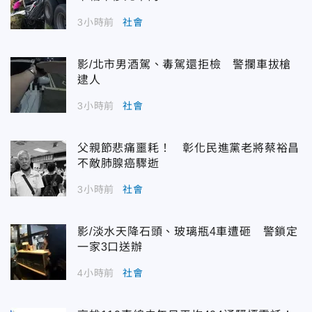
3小時前
社會
影/北市男酒駕、毒駕還拒檢 警攔車拔槍
逮人
3小時前
社會
父親節悲痛噩耗！ 彰化民進黨老將蔡裕昌
不敵肺腺癌驟逝
3小時前
社會
影/淡水天降石頭、玻璃瓶4車遭砸 警鎖定
一家3口送辦
4小時前
社會