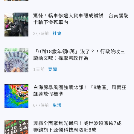
驚悚！轎車慘遭大貨車碾成鐵餅 台南駕駛
卡輪下慘死車內
3小時前
社會
「0到18歲年領6萬」沒了？！行政院收三
讀函文喊：採取憲政作為
1天前
要聞
白海豚暴風圈強襲北部！「8地區」風雨狂
飆達放假標準
6小時前
生活
興櫃全面聚焦光通訊！威世波領漲逾7成
聯鈞旗下源傑科技周漲近6成