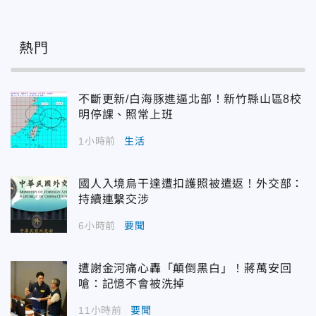
熱門
不斷更新/白海豚進逼北部！新竹縣山區8校
明停課、照常上班
1小時前
生活
國人入境烏干達遭扣護照被遣返！外交部：
持續連繫交涉
6小時前
要聞
遭謝金河痛心轟「顛倒黑白」！蔣萬安回
嗆：記憶不會被洗掉
11小時前
要聞