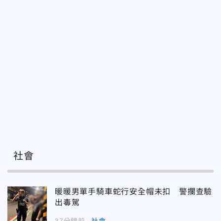
社會
暖暖男單手騎車蛇行安全帽未扣 警攔查驗
出毒駕
37分鐘前
社會