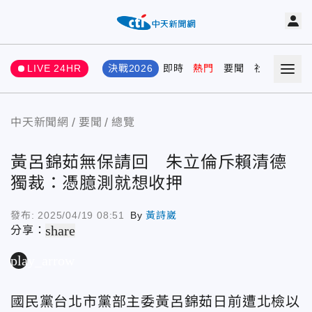
LIVE 24HR
決戰2026
即時
熱門
要聞
社會
娛樂
中天新聞網
要聞
總覽
黃呂錦茹無保請回 朱立倫斥賴清德
獨裁：憑臆測就想收押
發布:
2025/04/19 08:51
By
黃詩崴
share
分享：
play_arrow
國民黨台北市黨部主委黃呂錦茹日前遭北檢以