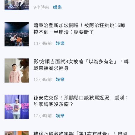
9小時前
娛樂
蕭秉治登新加坡開唱！被阿弟狂拱跳16蹲
撐不到一半崩潰：腿要斷了
11小時前
娛樂
影/方順吉面試8次被嗆「以為多有名」！轉
戰直播圈求翻身
12小時前
娛樂
孫安佐交保！孫鵬鬆口談狄鶯近況 感嘆：
誰家鍋底沒灰塵？
12小時前
娛樂
被徐乃麟激吻笑認「第1次有感覺」！曾國