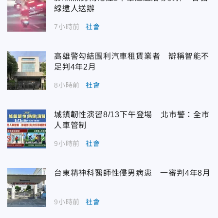
線逮人送辦
7小時前
社會
高雄警勾結圖利汽車租賃業者 辯稱智能不
足判4年2月
8小時前
社會
城鎮韌性演習8/13下午登場 北市警：全市
人車管制
9小時前
社會
台東精神科醫師性侵男病患 一審判4年8月
9小時前
社會