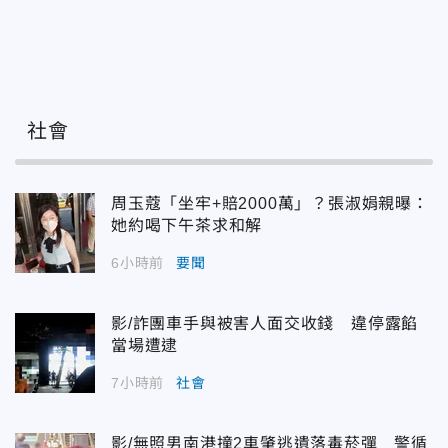
社會
周玉蔻「坐牢+賠2000萬」？張淑娟親曝：
她約喝下午茶求和解
6小時前
要聞
影/詐團車手與被害人面交收錢 違停露餡
當場遭逮
7小時前
社會
影/無照男南港撞2車肇逃遺落毒菸彈 警循