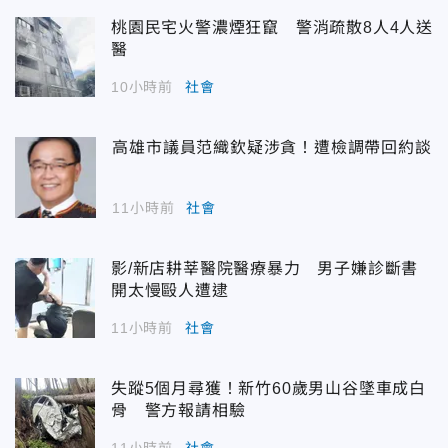
桃園民宅火警濃煙狂竄 警消疏散8人4人送
醫
10小時前
社會
高雄市議員范織欽疑涉貪！遭檢調帶回約談
11小時前
社會
影/新店耕莘醫院醫療暴力 男子嫌診斷書
開太慢毆人遭逮
11小時前
社會
失蹤5個月尋獲！新竹60歲男山谷墜車成白
骨 警方報請相驗