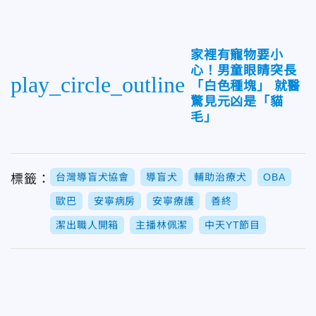
家裡有寵物要小
心！男童眼睛突長
play_circle_outline
「白色種塊」 就醫
驚見元凶是「貓
毛」
台灣導盲犬協會
導盲犬
輔助治療犬
OBA
標籤：
歐巴
安寧病房
安寧療護
善終
潔出職人開箱
主播林佩潔
中天YT節目