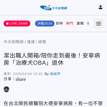
LIVE 24HR
決戰2026
即時
熱門
要聞
社會
娛樂
中天新聞網
健康
總覽
潔出職人開箱/陪你走到最後！安寧病
房「治療犬OBA」退休
發布:
2025/04/24 15:45
By
吳紹尹
share
分享：
play_arrow
在台北榮民總醫院大德安寧病房，有一位不穿