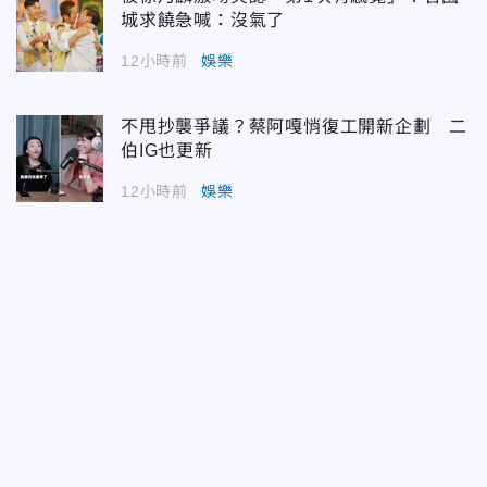
城求饒急喊：沒氣了
12小時前
娛樂
不甩抄襲爭議？蔡阿嘎悄復工開新企劃 二
伯IG也更新
12小時前
娛樂