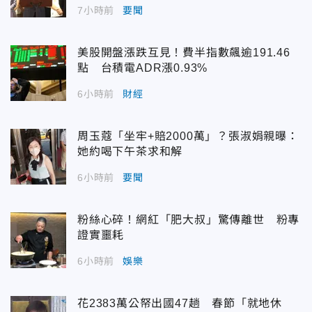
7小時前
要聞
美股開盤漲跌互見！費半指數飆逾191.46
點 台積電ADR漲0.93%
6小時前
財經
周玉蔻「坐牢+賠2000萬」？張淑娟親曝：
她約喝下午茶求和解
6小時前
要聞
粉絲心碎！網紅「肥大叔」驚傳離世 粉專
證實噩耗
6小時前
娛樂
花2383萬公帑出國47趟 春節「就地休