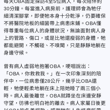
每天OBA固定探訪4至5位病人，每次陪伴約
30分鐘。每當進入病房前，護理師會為牠仔
細清潔腳掌，即便牠本身十分乾淨，仍要確保
不將醫院地板的細菌帶上病患床鋪。OBA懂
得尊重每位病人的身體狀況，無論面對病人身
上的管路、傷口，或是比牠還瘦弱的身體，牠
都能避開，不觸碰、不嗅聞，只是靜靜地躺在
身邊守候。
曾有病人虛弱地抱著OBA，哽咽說出：
「OBA，你救救我。」在一次印象深刻的陪
伴中，一位病患僅28公斤，幾乎比OBA還
輕，牠便輕柔地躺在床上陪她睡了兩三個小
時。病人最後離世，OBA就蹲坐在床邊安靜
守望，彷彿也明白祂的離去。病人家屬日後更