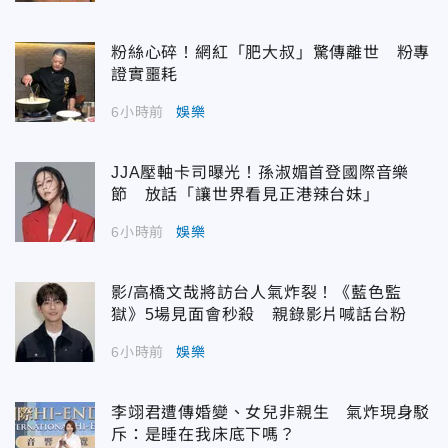
粉絲心碎！網紅「肥大叔」驚傳離世 粉專
證實噩耗
6小時前
娛樂
JJA壓軸卡司曝光！孫淑媚首登國際音樂
節 放話「讓世界看見正港辣台妹」
6小時前
娛樂
影/高橋文哉將訪台人氣炸裂！《藍色監
獄》5場見面會秒殺 親錄影片喊話台粉
6小時前
娛樂
李翊君遭傳婚變、女兒非親生 氣炸現身駁
斥：是睡在我床底下嗎？