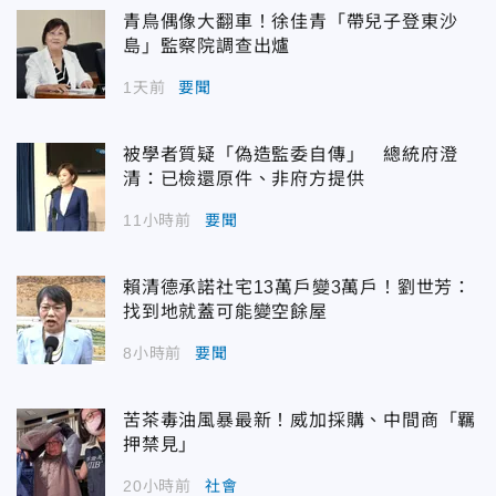
青鳥偶像大翻車！徐佳青「帶兒子登東沙
島」監察院調查出爐
1天前
要聞
被學者質疑「偽造監委自傳」 總統府澄
清：已檢還原件、非府方提供
11小時前
要聞
賴清德承諾社宅13萬戶變3萬戶！劉世芳：
找到地就蓋可能變空餘屋
8小時前
要聞
苦茶毒油風暴最新！威加採購、中間商「羈
押禁見」
20小時前
社會