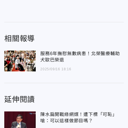
相關報導
服務6年撫慰無數病患！北榮醫療輔助
犬歐巴榮退
2025/09/16 18:16
延伸閱讀
陳水扁開戰綠網媒！遭下標「可恥」
嗆：可以這樣做節目嗎？