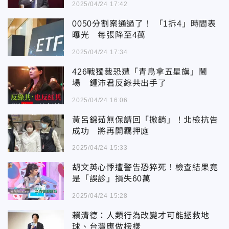
2025/04/24 17:42
0050分割案通過了！ 「1拆4」時間表
曝光 每張降至4萬
2025/04/24 17:34
426戰獨裁恐遭「青鳥拿五星旗」鬧
場 鍾沛君反綠共出手了
2025/04/24 16:06
黃呂錦茹無保請回「撤銷」！北檢抗告
成功 將再開羈押庭
2025/04/24 15:33
胡文英心悸遭警告恐猝死！檢查結果竟
是「誤診」損失60萬
2025/04/24 15:28
賴清德：人類行為改變才可能拯救地
球、台灣應做榜樣