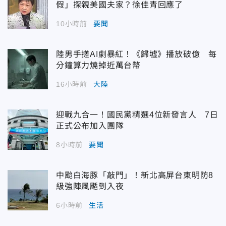
假」探親美國夫家？徐佳青回應了
10小時前
要聞
陸男手搓AI劇暴紅！《歸墟》播放破億 每
分鐘算力燒掉近萬台幣
16小時前
大陸
迎戰九合一！國民黨精選4位新發言人 7日
正式公布加入團隊
8小時前
要聞
中颱白海豚「敲門」！新北高屏台東明防8
級強陣風颳到入夜
6小時前
生活