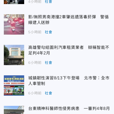
4小時前
社會
影/無照男南港撞2車肇逃遺落毒菸彈 警循
線逮人送辦
5小時前
社會
高雄警勾結圖利汽車租賃業者 辯稱智能不
足判4年2月
6小時前
社會
城鎮韌性演習8/13下午登場 北市警：全市
人車管制
6小時前
社會
台東精神科醫師性侵男病患 一審判4年8月