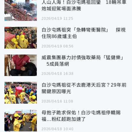
人山人海！白沙屯媽祖回鑾 18輛吊車
炮城迎駕場面沸騰
2026/04/19 11:25
白沙屯媽祖突「急轉彎衝醫院」 探視
住院86歲爐主伯
2026/04/19 08:56
威震集團暴力討債強取藥局「猛健樂」
5成員落網
2026/04/18 16:38
白沙屯媽祖從不去鹿港天后宮？29年前
關鍵原因曝光
2026/04/18 11:08
母抱子跪求保佑！白沙屯媽祖停轎賜
福…粉紅超跑加速了
2026/04/18 10:40