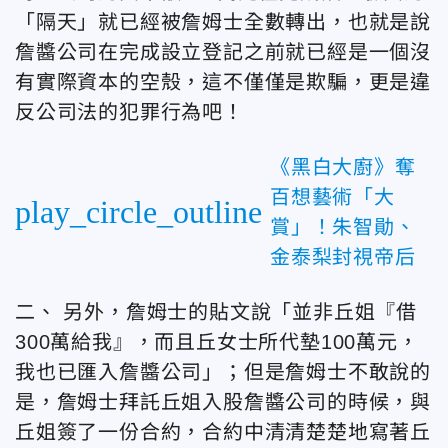
「隔天」就已經被詹姆士全數轉出，也就是說
詹醬公司在完成設立登記之前就已經是一個沒
有實際資本的空殼，這不僅僅是欺騙，更是違
反公司法的犯罪行為吧！
《黑白大廚》奪
百想藝術「大
play_circle_outline
賞」！朱智勛、
金泰梨封視帝后
二、
另外，詹姆士的貼文說「並非丘姐『借
300萬給我』，而且丘女士所代墊100萬元，
我也已匯入詹醬公司」；但是詹姆士不敢說的
是，詹姆士拜託丘姐入股詹醬公司的時候，與
丘姐簽了一份合約，合約中清清楚楚地寫著丘