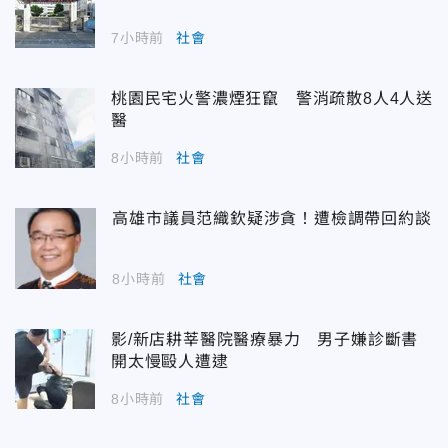
7小時前
社會
桃園民宅火警濃煙狂竄 警消疏散8人4人送
醫
8小時前
社會
高雄市議員范織欽疑涉貪！遭檢調帶回約談
8小時前
社會
影/新店耕莘醫院醫療暴力 男子嫌診斷書
開太慢毆人遭逮
8小時前
社會