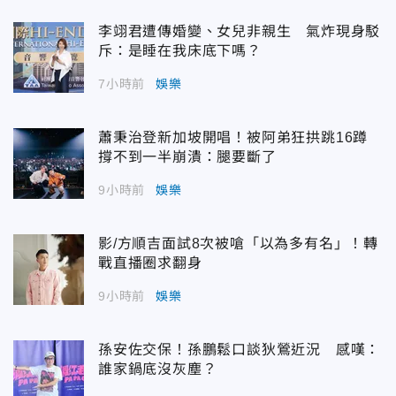
李翊君遭傳婚變、女兒非親生 氣炸現身駁
斥：是睡在我床底下嗎？
7小時前
娛樂
蕭秉治登新加坡開唱！被阿弟狂拱跳16蹲
撐不到一半崩潰：腿要斷了
9小時前
娛樂
影/方順吉面試8次被嗆「以為多有名」！轉
戰直播圈求翻身
9小時前
娛樂
孫安佐交保！孫鵬鬆口談狄鶯近況 感嘆：
誰家鍋底沒灰塵？