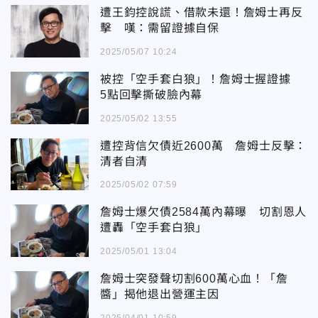
遭王鈞控說謊、借款未還！詹姆士再反
擊 嘆：需留證據自保
2025/05/07 10:24
被控「空手套白狼」！詹姆士握證據
5點回擊撕破臉內幕
2025/05/02 13:55
遭控背信欠債近2600萬 詹姆士反擊：
清者自清
2025/05/02 07:59
詹姆士爆欠債2584萬內幕曝 切割恩人
遭轟「空手套白狼」
2025/05/01 13:04
詹姆士突發聲切割600萬心血！「詹
醬」揭他退出營運主因
2025/04/01 10:59