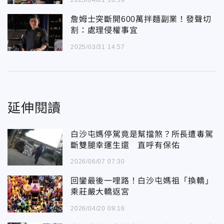
詹姆士突斷開600萬拌麵副業！發聲切
割：處理侵權事宜
2025/03/31 14:57
延伸閱讀
白沙屯媽停駕竟是幫擋煞？所長遭毒駕
斷雙腿幸運生還 直呼有保佑
2026/06/07 07:30
回鑾最後一哩路！白沙屯媽祖「換轎」
乘莊嚴大轎返宮
2026/04/20 09:16