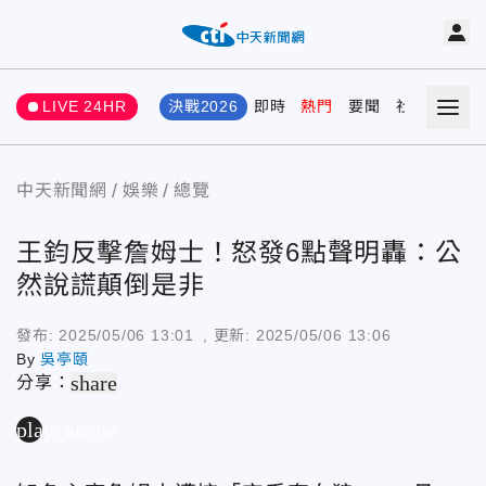
LIVE 24HR
決戰2026
即時
熱門
要聞
社會
娛樂
中天新聞網
娛樂
總覽
王鈞反擊詹姆士！怒發6點聲明轟：公
然說謊顛倒是非
發布:
2025/05/06 13:01
, 更新:
2025/05/06 13:06
By
吳亭頤
share
分享：
play_arrow