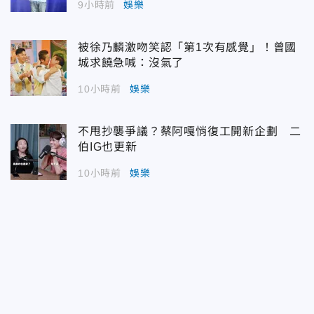
9小時前
娛樂
被徐乃麟激吻笑認「第1次有感覺」！曾國
城求饒急喊：沒氣了
10小時前
娛樂
不甩抄襲爭議？蔡阿嘎悄復工開新企劃 二
伯IG也更新
10小時前
娛樂