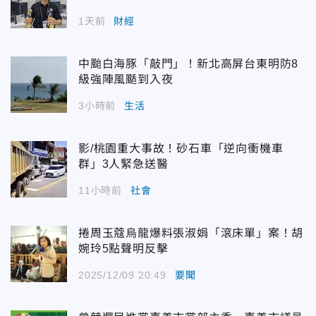
1天前
財經
中颱白海豚「敲門」！新北高屏台東明防8
級強陣風颳到入夜
3小時前
生活
影/桃園重大事故！砂石車「逆向衝機車
群」3人緊急送醫
11小時前
社會
捲周玉蔻烏龍爆料張淑娟「滾床單」案！胡
婉玲5點聲明反擊
2025/12/09 20:49
要聞