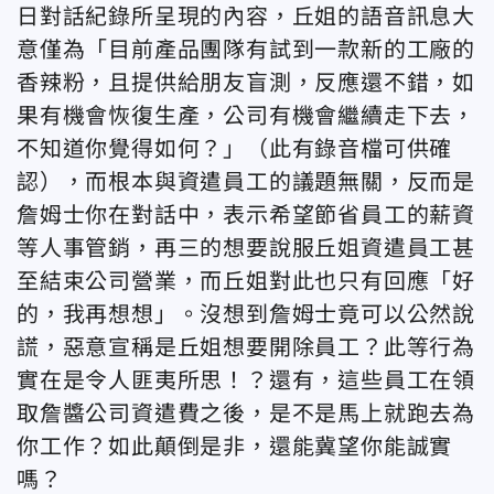
日對話紀錄所呈現的內容，丘姐的語音訊息大
意僅為「目前產品團隊有試到一款新的工廠的
香辣粉，且提供給朋友盲測，反應還不錯，如
果有機會恢復生產，公司有機會繼續走下去，
不知道你覺得如何？」（此有錄音檔可供確
認），而根本與資遣員工的議題無關，反而是
詹姆士你在對話中，表示希望節省員工的薪資
等人事管銷，再三的想要說服丘姐資遣員工甚
至結束公司營業，而丘姐對此也只有回應「好
的，我再想想」。沒想到詹姆士竟可以公然說
謊，惡意宣稱是丘姐想要開除員工？此等行為
實在是令人匪夷所思！？還有，這些員工在領
取詹醬公司資遣費之後，是不是馬上就跑去為
你工作？如此顛倒是非，還能冀望你能誠實
嗎？