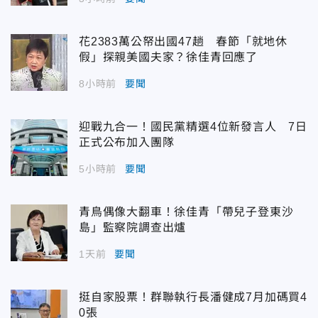
花2383萬公帑出國47趟 春節「就地休
假」探親美國夫家？徐佳青回應了
8小時前
要聞
迎戰九合一！國民黨精選4位新發言人 7日
正式公布加入團隊
5小時前
要聞
青鳥偶像大翻車！徐佳青「帶兒子登東沙
島」監察院調查出爐
1天前
要聞
挺自家股票！群聯執行長潘健成7月加碼買4
0張