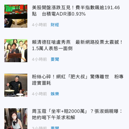
美股開盤漲跌互見！費半指數飆逾191.46
點 台積電ADR漲0.93%
4小時前
財經
賴清德狂嗆盧秀燕 最新網路投票太震撼！
1.5萬人表態一面倒
4小時前
要聞
粉絲心碎！網紅「肥大叔」驚傳離世 粉專
證實噩耗
4小時前
娛樂
周玉蔻「坐牢+賠2000萬」？張淑娟親曝：
她約喝下午茶求和解
3小時前
要聞