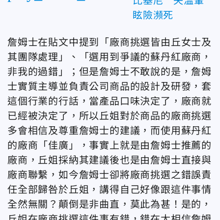
比基尼 失溫暈
眩險瀕死
詹姆士在貼文中提到「廠商挑選皆由丘女士及
其團隊處理」、「選用到爭議的蘇丹紅廠商，
非我的過錯」；但是詹姆士不敢說的是，詹姆
士實質主導並負責公司商品的設計及研發，套
這個行業的行話，當產品口味決定了，廠商就
已經被決定了，所以丘姐對於商品的廠商挑選
多會相信及尊重詹姆士的建議，而使用蘇丹紅
的廠商「佳廣」，事實上就是由詹姆士推薦的
廠商，丘姐採納其建議後也是由詹姆士直接與
廠商聯繫，如今詹姆士卻將廠商挑選之錯誤責
任全部歸咎於丘姐，講得自己好像跟這件事情
全然無關？顛倒是非曲直，莫此為甚！是的，
丘姐在廠商挑選這件事有錯，錯在太相信詹姆