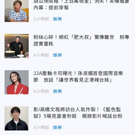
胡瓜保險箱「上百萬現金」消失！笑曝寵妻
內幕：提前穿幫
3小時前
娛樂
粉絲心碎！網紅「肥大叔」驚傳離世 粉專
證實噩耗
4小時前
娛樂
JJA壓軸卡司曝光！孫淑媚首登國際音樂
節 放話「讓世界看見正港辣台妹」
4小時前
娛樂
影/高橋文哉將訪台人氣炸裂！《藍色監
獄》5場見面會秒殺 親錄影片喊話台粉
4小時前
娛樂