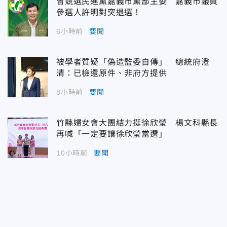
曾競選民進黨嘉義市黨部主委 嘉義市議員
參選人許明對突退選！
6小時前
要聞
被學者質疑「偽造監委自傳」 總統府澄
清：已檢還原件、非府方提供
8小時前
要聞
竹縣婦女會大團結力挺徐欣瑩 楊文科縣長
再喊「一定要讓徐欣瑩當選」
10小時前
要聞