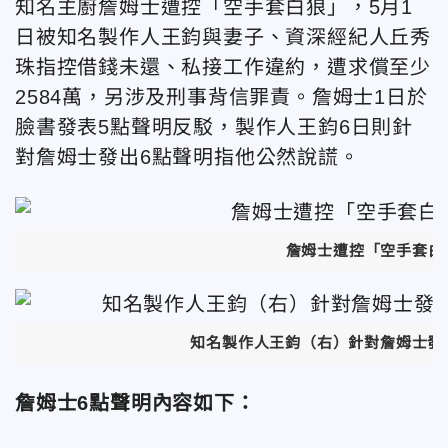
知名主廚詹姆士遭控「空手套白狼」，5月1
日被知名製作人王鈞與妻子、資深經紀人丘秀
珠指控借錢未還、私接工作違約，遭求償至少
2584萬，另涉及刑事背信罪責。詹姆士1日於
臉書發表5點聲明反駁，製作人王鈞6日則針
對詹姆士發出6點聲明指他公然說謊。
詹姆士遭控「空手套白
知名製作人王鈞（右）針對詹姆士發
詹姆士6點聲明內容如下：