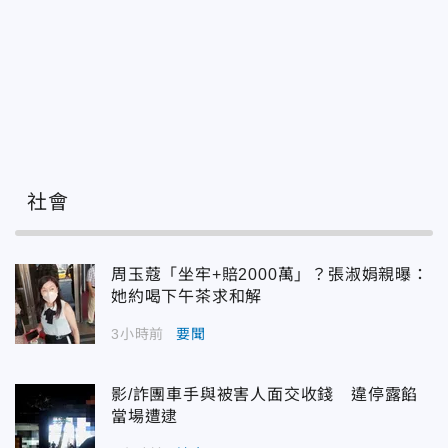
社會
周玉蔻「坐牢+賠2000萬」？張淑娟親曝：
她約喝下午茶求和解
3小時前
要聞
影/詐團車手與被害人面交收錢 違停露餡
當場遭逮