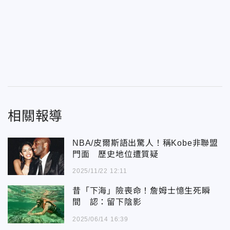
相關報導
NBA/皮爾斯語出驚人！稱Kobe非聯盟
門面 歷史地位遭質疑
2025/11/22 12:11
昔「下海」險喪命！詹姆士憶生死瞬
間 認：留下陰影
2025/06/14 16:39