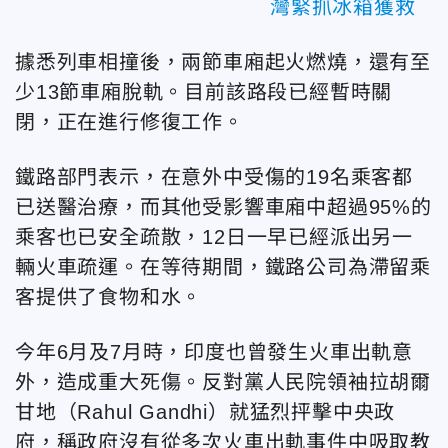
灣緊抓冰箱獲救
據悉列車相撞後，兩節車廂起火燃燒，還有至
少13節車廂脫軌。目前該路段已經暫時關
閉，正在進行修復工作。
鐵路部門表示，在意外中受傷的19名乘客都
已送醫治療，而其他受影響車廂中超過95%的
乘客也已安全疏散，12日一早已經派出另一
輛火車疏運。在等待期間，鐵路公司為滯留乘
客提供了食物和水。
今年6月及7月時，印度也曾發生火車出軌意
外，造成重大死傷。反對黨人民院領袖拉胡爾
甘地（Rahul Gandhi）就猛烈抨擊中央政
府，稱政府沒有從多次火車出軌事件中吸取教