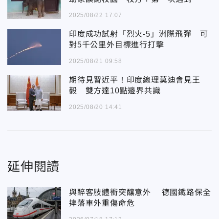
2025/08/22 17:07
印度成功試射「烈火-5」洲際飛彈 可
對5千公里外目標進行打擊
2025/08/21 09:58
期待見習近平！印度總理莫迪會見王
毅 雙方達10點邊界共識
2025/08/20 14:41
延伸閱讀
與醉客肢體衝突釀意外 德國鐵路保全
摔落車外重傷命危