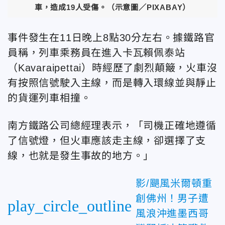
車，造成19人受傷。（示意圖／PIXABAY）
事件發生在11日晚上8點30分左右。據鐵路官
員稱，列車乘務員在進入卡瓦賴佩泰站
（Kavaraipettai）時經歷了劇烈顛簸，火車沒
有按照信號駛入主線，而是轉入環線並與靜止
的貨運列車相撞。
南方鐵路公司總經理表示，「司機正確地遵循
了信號燈，但火車應該走主線，卻選擇了支
線，也就是發生事故的地方。」
影/颶風米爾頓重
創佛州！男子遭
play_circle_outline
風浪沖進墨西哥