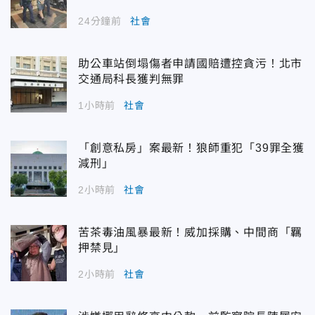
24分鐘前
社會
助公車站倒塌傷者申請國賠遭控貪污！北市
交通局科長獲判無罪
1小時前
社會
「創意私房」案最新！狼師重犯「39罪全獲
減刑」
2小時前
社會
苦茶毒油風暴最新！威加採購、中間商「羈
押禁見」
2小時前
社會