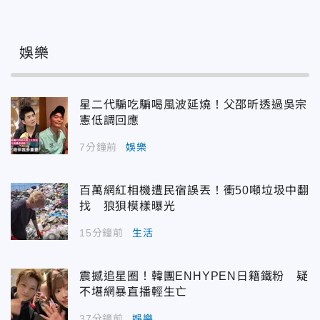
娛樂
星二代騙吃騙喝風波延燒！父邵昕透過吳宗
憲低調回應
7分鐘前
娛樂
百萬網紅相機遭民宿誤丟！衝50噸垃圾中翻
找 狼狽模樣曝光
15分鐘前
生活
震撼追星圈！韓團ENHYPEN日籍鐵粉 疑
不堪網暴直播輕生亡
37分鐘前
娛樂