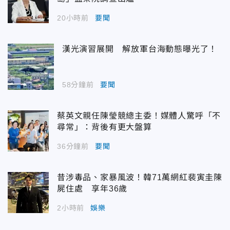
20小時前
要聞
漢光演習展開 解放軍台海動態曝光了！
58分鐘前
要聞
蔡英文親任陳瑩競總主委！媒體人驚呼「不
尋常」：背後有更大盤算
36分鐘前
要聞
昔涉毒品、家暴風波！韓71萬網紅裴寅圭陳
屍住處 享年36歲
2小時前
娛樂