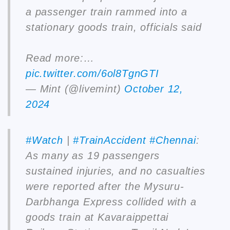
a passenger train rammed into a
stationary goods train, officials said
Read more:…
pic.twitter.com/6ol8TgnGTI
— Mint (@livemint)
October 12,
2024
#Watch
|
#TrainAccident
#Chennai
:
As many as 19 passengers
sustained injuries, and no casualties
were reported after the Mysuru-
Darbhanga Express collided with a
goods train at Kavaraippettai