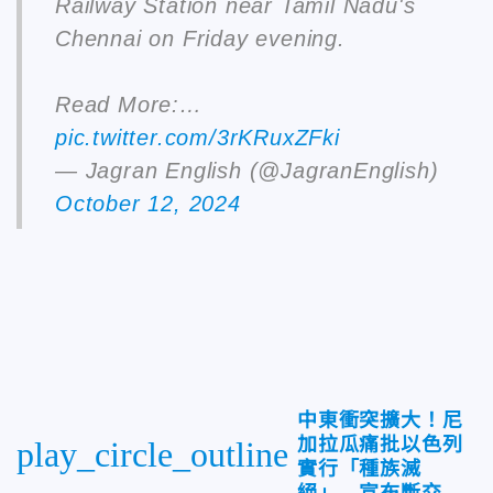
Railway Station near Tamil Nadu's
Chennai on Friday evening.
Read More:…
pic.twitter.com/3rKRuxZFki
— Jagran English (@JagranEnglish)
October 12, 2024
中東衝突擴大！尼
加拉瓜痛批以色列
play_circle_outline
實行「種族滅
絕」 宣布斷交