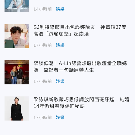
14小時前
娛樂
SJ利特錄節目出包誤導隊友 神童頂37度
高溫「趴瑜珈墊」超崩潰
17小時前
娛樂
罕談低潮！A-Lin認曾想退出歌壇當全職媽
媽 靠記者一句話翻轉人生
17小時前
娛樂
梁詠琪新歌藏巧思低調放閃西班牙尪 結婚
14年仍甜蜜曝保鮮秘訣
17小時前
娛樂