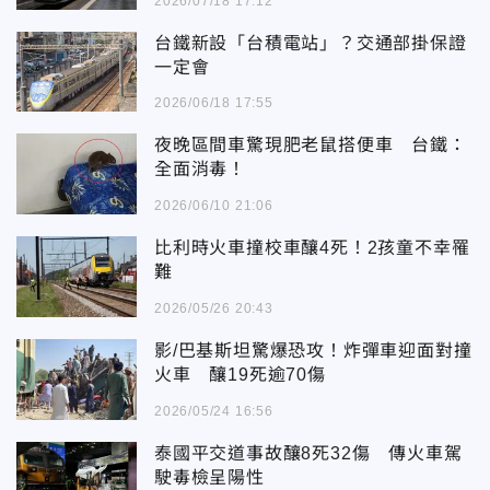
2026/07/18 17:12
台鐵新設「台積電站」？交通部掛保證
一定會
2026/06/18 17:55
夜晚區間車驚現肥老鼠搭便車 台鐵：
全面消毒！
2026/06/10 21:06
比利時火車撞校車釀4死！2孩童不幸罹
難
2026/05/26 20:43
影/巴基斯坦驚爆恐攻！炸彈車迎面對撞
火車 釀19死逾70傷
2026/05/24 16:56
泰國平交道事故釀8死32傷 傳火車駕
駛毒檢呈陽性