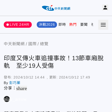
LIVE 24HR
決戰2026
即時
熱門
要聞
社會
娛樂
中天新聞網
國際
總覽
印度又傳火車追撞事故！13節車廂脫
軌 至少19人受傷
發布:
2024/10/12 14:44
, 更新:
2024/10/12 17:49
By
彭巧蓁
share
分享：
play_arrow