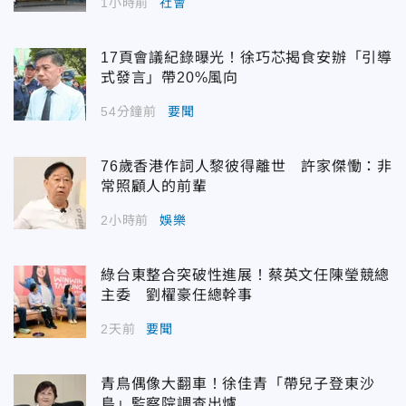
1小時前
社會
17頁會議紀錄曝光！徐巧芯揭食安辦「引導
式發言」帶20%風向
54分鐘前
要聞
76歲香港作詞人黎彼得離世 許家傑慟：非
常照顧人的前輩
2小時前
娛樂
綠台東整合突破性進展！蔡英文任陳瑩競總
主委 劉櫂豪任總幹事
2天前
要聞
青鳥偶像大翻車！徐佳青「帶兒子登東沙
島」監察院調查出爐