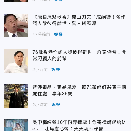
《唐伯虎點秋香》開山刀夫子成絕響！名作
詞人黎彼得離世、驚人資歷曝
47分鐘前
娛樂
76歲香港作詞人黎彼得離世 許家傑慟：非
常照顧人的前輩
2小時前
娛樂
昔涉毒品、家暴風波！韓71萬網紅裴寅圭陳
屍住處 享年36歲
2小時前
娛樂
吳申梅經營10年粉專遭駭！急寄律師函給M
eta 吐焦慮心聲：天天魂不守舍