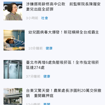
涉嫌挪用辭修高中公款 前監察院長陳履安
妻兒出庭全認罪
3小時前
社會
幼兒園病毒大爆發！新冠橫掃全台成霸主
10分鐘前
健康
臺北市再增6處負壓吸菸區！全市指定吸菸
區達274處
37分鐘前
健康
台東又驚天變！農業處長涉圖利20萬交保撤
銷 重開羈押庭
12小時前
要聞