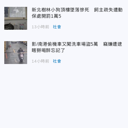
新北樹林小狗頂樓墜落慘死 飼主疏失遭動
保處開罰1萬5
13小時前
社會
影/南港偷機車又闖洗車場盜5萬 竊嫌遭逮
瞎掰喝醉忘記了
14小時前
社會