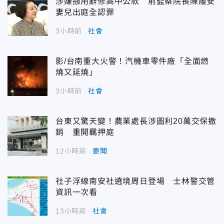
涉嫌挪用辭修高中公款 前監察院長陳履安
妻兒出庭全認罪
3小時前
社會
影/台南重大火警！汽機車零件廠「全面燃
燒又延燒」
3小時前
社會
台東又驚天變！農業處長涉圖利20萬交保撤
銷 重開羈押庭
12小時前
要聞
社子浮線南安社遶境周日登場 士林警交管
資訊一次看
13小時前
社會