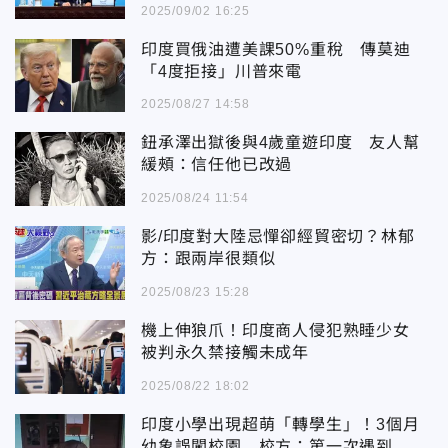
2025/09/02 16:25
印度買俄油遭美課50%重稅 傳莫迪
「4度拒接」川普來電
2025/08/27 14:58
鈕承澤出獄後與4歲童遊印度 友人幫
緩頰：信任他已改過
2025/08/24 11:54
影/印度對大陸忌憚卻經貿密切？林郁
方：跟兩岸很類似
2025/08/23 15:28
機上伸狼爪！印度商人侵犯熟睡少女
被判永久禁接觸未成年
2025/08/22 18:02
印度小學出現超萌「轉學生」！3個月
幼象誤闖校園 校方：第一次遇到