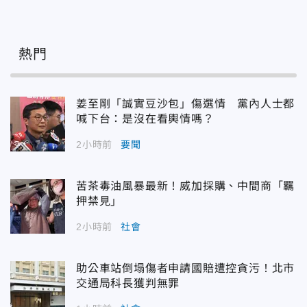
熱門
姜至剛「誠實豆沙包」傷選情 黨內人士都
喊下台：是沒在看輿情嗎？
2小時前
要聞
苦茶毒油風暴最新！威加採購、中間商「羈
押禁見」
2小時前
社會
助公車站倒塌傷者申請國賠遭控貪污！北市
交通局科長獲判無罪