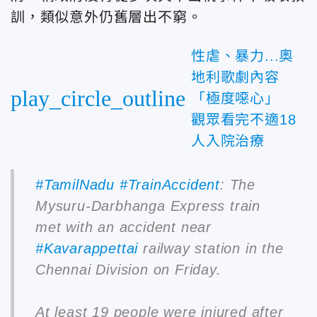
訓，類似意外仍舊層出不窮。
性虐、暴力...奧
地利歌劇內容
play_circle_outline
「極度噁心」
觀眾看完不適18
人入院治療
#TamilNadu
#TrainAccident
: The
Mysuru-Darbhanga Express train
met with an accident near
#Kavarappettai
railway station in the
Chennai Division on Friday.
At least 19 people were injured after