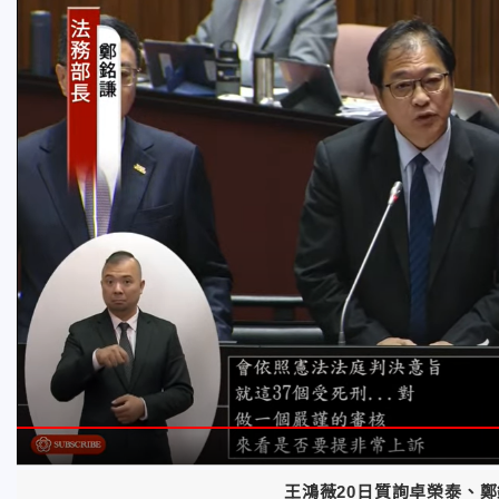
王鴻薇20日質詢卓榮泰、