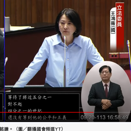
鄭銘謙。（圖／翻攝國會頻道YT）