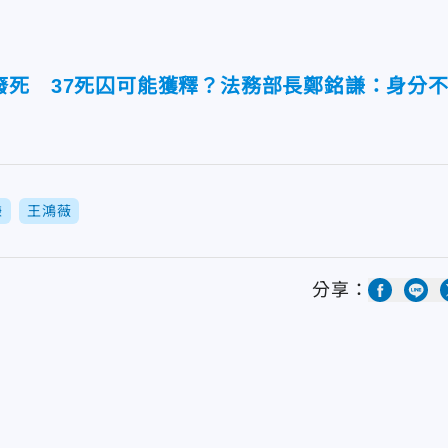
廢死 37死囚可能獲釋？法務部長鄭銘謙：身分
謙
王鴻薇
分享：