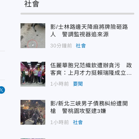
社會
不
影/士林路邊天降麻將牌險砸路
人 警調監視器追來源
30分鐘前
社會
伍麗華胞兄范織欽遭辦貪污 政
客爽：上月才力挺賴瑞隆成立後
援會
1小時前
要聞
影/新北三峽男子債務糾紛遭開
槍 警桃園攻堅逮3嫌
1小時前
社會