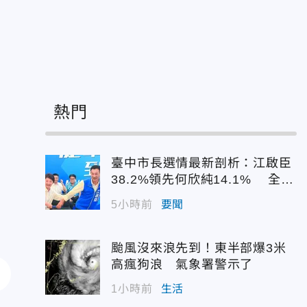
熱門
臺中市長選情最新剖析：江啟臣
38.2%領先何欣純14.1% 全世
代支持度全面居首
5小時前
要聞
颱風沒來浪先到！東半部爆3米
高瘋狗浪 氣象署警示了
1小時前
生活