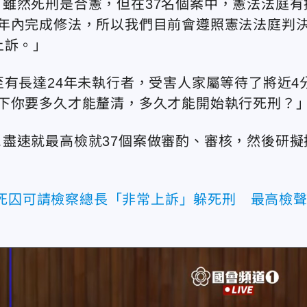
雖然死刑是合憲，但在37名個案中，憲法法庭有
年內完成修法，所以我們目前會遵照憲法法庭判
上訴。」
至有長達24年未執行者，受害人家屬等待了將近4
下你要多久才能釐清，多久才能開始執行死刑？
盡速就最高檢就37個案做審酌、審核，然後研擬
7死囚可請檢察總長「非常上訴」躲死刑 最高檢