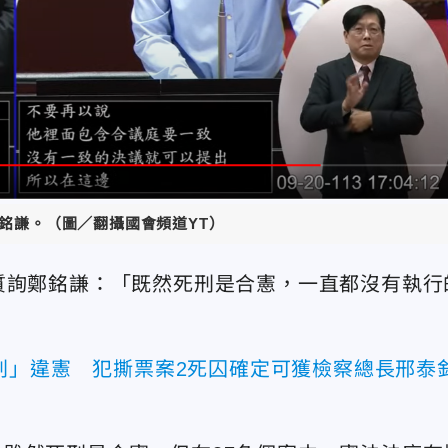
鄭銘謙。（圖／翻攝國會頻道YT）
質詢鄭銘謙：「既然死刑是合憲，一直都沒有執行
刑」違憲 犯撕票案2死囚確定可獲檢察總長邢泰