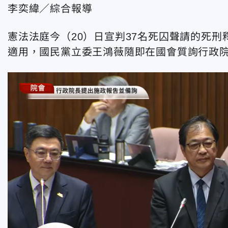
李奕緯／綜合報導
憲法法庭今（20）日宣判37名死囚聲請的死
適用，國民黨立委王鴻薇隨即在國會質詢行政