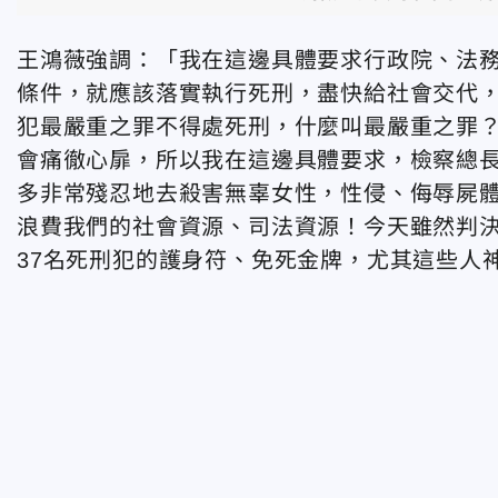
王鴻薇強調：「我在這邊具體要求行政院、法務
條件，就應該落實執行死刑，盡快給社會交代
犯最嚴重之罪不得處死刑，什麼叫最嚴重之罪？
會痛徹心扉，所以我在這邊具體要求，檢察總
多非常殘忍地去殺害無辜女性，性侵、侮辱屍
浪費我們的社會資源、司法資源！今天雖然判
37名死刑犯的護身符、免死金牌，尤其這些人