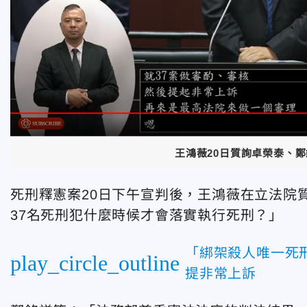
王鴻薇20日質詢卓榮泰、
死刑釋憲案20日下午宣判後，王鴻薇在立法院
37名死刑犯什麼時候才會落實執行死刑？」
「綁架殺人唯一死
play_circle_outline
提非常上訴