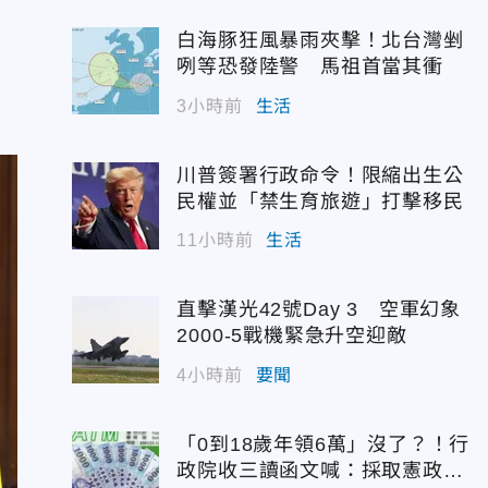
白海豚狂風暴雨夾擊！北台灣剉
咧等恐發陸警 馬祖首當其衝
3小時前
生活
川普簽署行政命令！限縮出生公
民權並「禁生育旅遊」打擊移民
11小時前
生活
直擊漢光42號Day 3 空軍幻象
2000-5戰機緊急升空迎敵
4小時前
要聞
「0到18歲年領6萬」沒了？！行
政院收三讀函文喊：採取憲政作