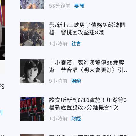
為
58分鐘前
要聞
影/新北三峽男子債務糾紛遭開
槍 警桃園攻堅逮3嫌
1小時前
社會
「小秦漢」張海漢驚傳68歲驟
逝 昔合唱〈明天會更好〉引追
憶
5小時前
娛樂
的
證交所新制8/10實施！川湖等6
檔新處置股改2分鍾撮合1次
釗
1小時前
財經