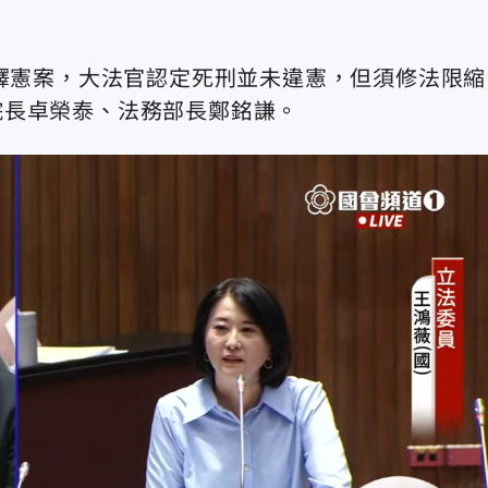
刑釋憲案，大法官認定死刑並未違憲，但須修法限縮
院長卓榮泰、法務部長鄭銘謙。