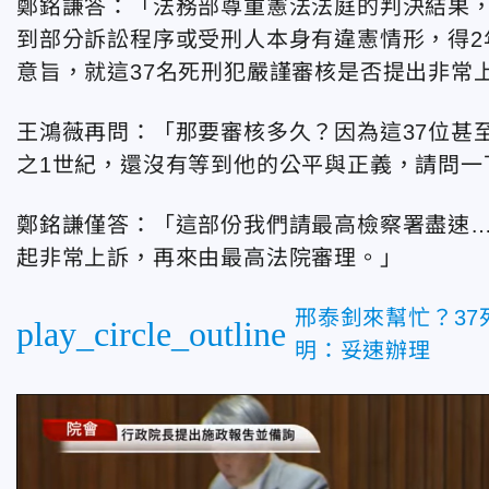
鄭銘謙答：「法務部尊重憲法法庭的判決結果，
到部分訴訟程序或受刑人本身有違憲情形，得2
意旨，就這37名死刑犯嚴謹審核是否提出非常
王鴻薇再問：「那要審核多久？因為這37位甚
之1世紀，還沒有等到他的公平與正義，請問一
鄭銘謙僅答：「這部份我們請最高檢察署盡速…
起非常上訴，再來由最高法院審理。」
邢泰釗來幫忙？3
play_circle_outline
明：妥速辦理