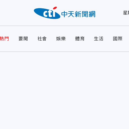
星
熱門
要聞
社會
娛樂
體育
生活
國際