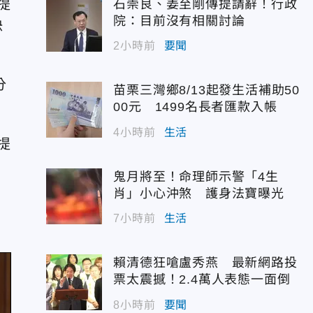
提
石崇良、姜至剛傳提請辭！行政
院：目前沒有相關討論
決
2小時前
要聞
分
苗栗三灣鄉8/13起發生活補助50
」
00元 1499名長者匯款入帳
4小時前
生活
提
鬼月將至！命理師示警「4生
肖」小心沖煞 護身法寶曝光
聲
7小時前
生活
賴清德狂嗆盧秀燕 最新網路投
票太震撼！2.4萬人表態一面倒
8小時前
要聞