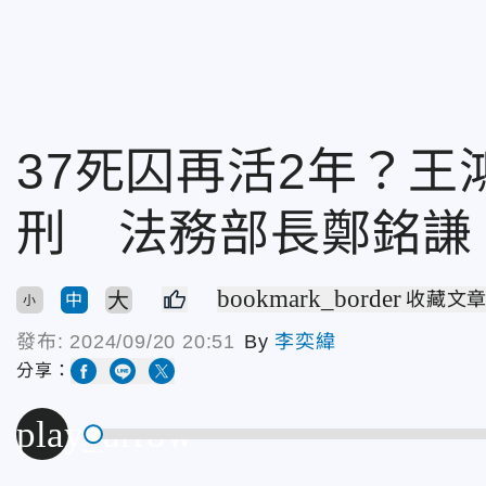
37死囚再活2年？
刑 法務部長鄭銘謙
bookmark_border
大
收藏文
中
小
發布:
2024/09/20 20:51
By
李奕緯
分享：
play_arrow