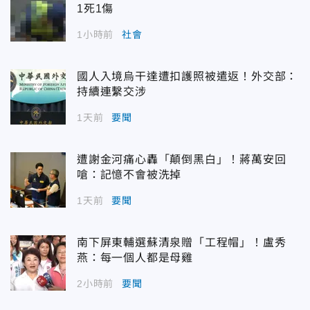
1死1傷
1小時前
社會
國人入境烏干達遭扣護照被遣返！外交部：
持續連繫交涉
1天前
要聞
遭謝金河痛心轟「顛倒黑白」！蔣萬安回
嗆：記憶不會被洗掉
1天前
要聞
南下屏東輔選蘇清泉贈「工程帽」！盧秀
燕：每一個人都是母雞
2小時前
要聞