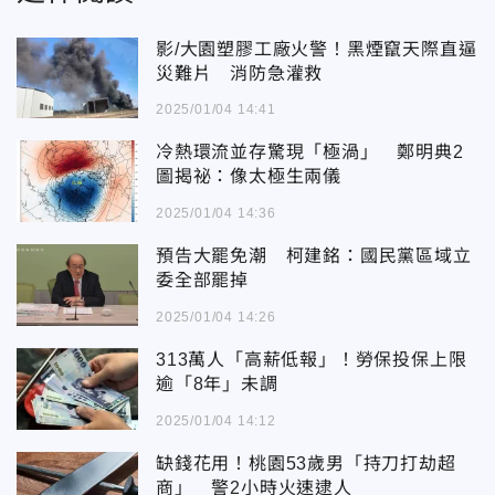
影/大園塑膠工廠火警！黑煙竄天際直逼
災難片 消防急灌救
2025/01/04 14:41
冷熱環流並存驚現「極渦」 鄭明典2
圖揭祕：像太極生兩儀
2025/01/04 14:36
預告大罷免潮 柯建銘：國民黨區域立
委全部罷掉
2025/01/04 14:26
313萬人「高薪低報」！勞保投保上限
逾「8年」未調
2025/01/04 14:12
缺錢花用！桃園53歲男「持刀打劫超
商」 警2小時火速逮人