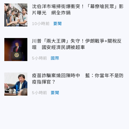
沈伯洋市場掃街爆衝突！「幕僚嗆民眾」影
片曝光 網全炸鍋
10小時前
要聞
川普「兩大王牌」失守！伊朗戰爭+關稅反
噬 國安經濟民調被超車
5小時前
國際
疫苗詐騙案燒回陳時中 藍：你當年不是防
疫指揮官？
5小時前
要聞