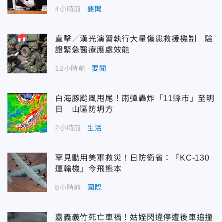
4小時前
要聞
直擊／漢光演習執行大量傷患救援機制 驗
證緊急醫療應處效能
12小時前
要聞
白海豚颱風甩尾！雨彈轟炸「11縣市」至明
日 山區防坍方
2小時前
生活
罕見動用美軍救災！日防衛省：「KC-130
運輸機」今飛熊本
8小時前
國際
嘉義義竹死亡車禍！姑姪閃違停遭後車追撞