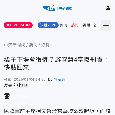
LIVE 24HR
決戰2026
即時
熱門
要聞
社會
娛樂
中天新聞網
要聞
總覽
橘子下場會很慘？游淑慧4字曝刑責：
快點回來
發布:
2025/01/04 14:38
By
陳弘美
share
分享：
play_arrow
民眾黨前主席柯文哲涉京華城案遭起訴，而該