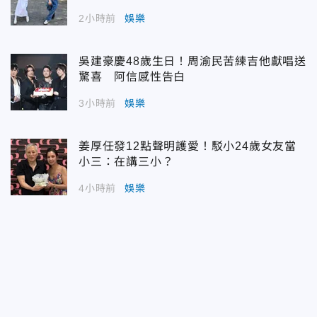
2小時前
娛樂
吳建豪慶48歲生日！周渝民苦練吉他獻唱送
驚喜 阿信感性告白
3小時前
娛樂
姜厚任發12點聲明護愛！駁小24歲女友當
小三：在講三小？
4小時前
娛樂