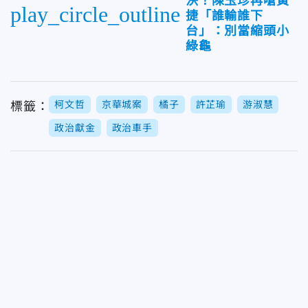
決！陳玉珍再嗆黃
play_circle_outline
捷「誰輸誰下
台」：別當縮頭小
綠龜
柯文哲
京華城案
橘子
許芷瑜
游淑慧
標籤：
政治獻金
政治車手