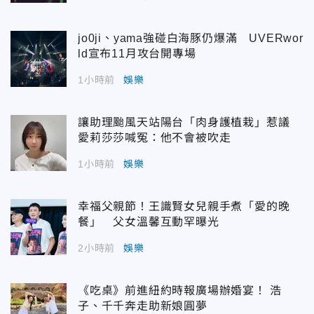
jo0ji、yama強碰白海豚仍爆滿 UVERwor
ld宣布11月攻台開專場
1小時前
娛樂
讓助理颱風天站陽台「肉身護植栽」惹議
愛莉莎莎喊冤：他不會被吹走
1小時前
娛樂
幸福父親節！王識賢女兒親手煮「愛的晚
餐」 父女溫馨互動罕曝光
2小時前
娛樂
《吃桌》前進紐約時報廣場辦婚宴！ 浩
子、千千奔走助新娘圓夢