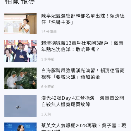
相關報導
陳亭妃競選總部幹部名單出爐！賴清德
任「名譽主委」
16分鐘前
賴清德喊蓋13萬戶社宅剩3萬戶！藍青
年點名沈伯洋：敢吭聲嗎？
3小時前
白海豚颱風強襲漢光演習！賴清德冒雨
視導「要域火殲」頒加菜金
6小時前
漢光42號Day 4左營操演 海軍首公開
自殺無人機竟尾翼故障
1天前
蔡英文人氣爆棚2028再戰？吳子嘉：現