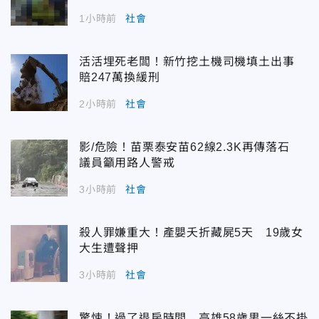
1小時前
社會
活活埋死老闆！新竹挖土機司機填土出事
賠247萬換緩刑
2小時前
社會
影/危險！苗栗泰安苗62線2.3K再傳落石
議員籲用路人警戒
3小時前
社會
殺人罪嫌重大！產嬰夭折藏屍5天 19歲女
大生遭聲押
3小時前
社會
驚悚！過了退房時間 高雄58歲男一絲不掛