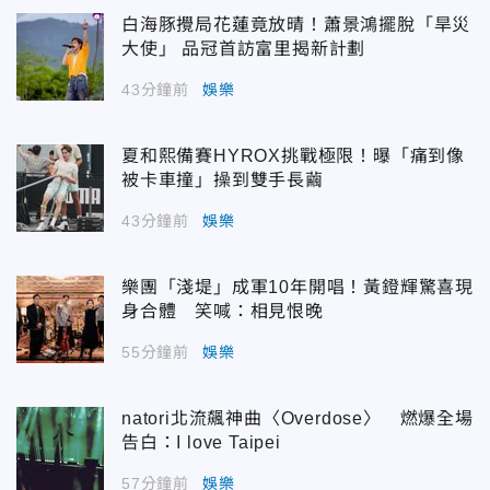
白海豚攪局花蓮竟放晴！蕭景鴻擺脫「旱災
大使」 品冠首訪富里揭新計劃
43分鐘前
娛樂
夏和熙備賽HYROX挑戰極限！曝「痛到像
被卡車撞」操到雙手長繭
43分鐘前
娛樂
樂團「淺堤」成軍10年開唱！黃鐙輝驚喜現
身合體 笑喊：相見恨晚
55分鐘前
娛樂
natori北流飆神曲〈Overdose〉 燃爆全場
告白：I love Taipei
57分鐘前
娛樂