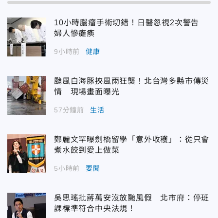
10小時腦瘤手術切錯！日醫忽視2次警告
婦人慘癱瘓
9小時前
健康
颱風白海豚挾風雨狂襲！北台灣多縣市傳災
情 現場畫面曝光
57分鐘前
生活
鄭麗文罕曝劍橋留學「意外收穫」：從只會
煮水餃到愛上做菜
5小時前
要聞
吳思瑤批蔣萬安沒放颱風假 北市府：停班
課標準符合中央法規！