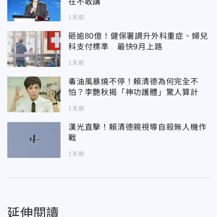
在不敢講
1天前
砸逾80億！健保署調升外科重症、婦兒
科支付標準 最快9月上路
1天前
毒油風暴燒不停！賴清德為何完全不
怕？李艷秋揭「神功護體」驚人算計
1天前
漢光直擊！賴清德親視導自殺無人機作
戰
1天前
延伸閱讀