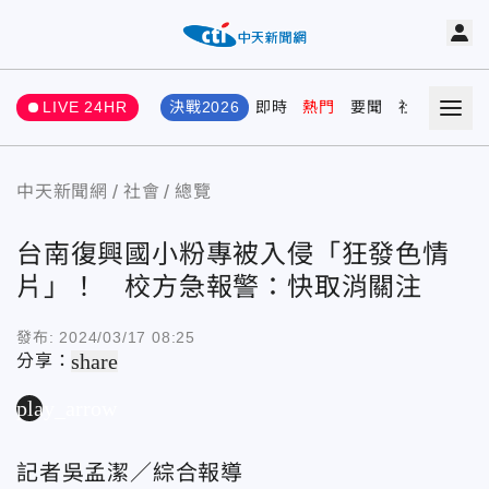
LIVE 24HR
決戰2026
即時
熱門
要聞
社會
娛樂
中天新聞網
社會
總覽
台南復興國小粉專被入侵「狂發色情
片」！ 校方急報警：快取消關注
發布:
2024/03/17 08:25
share
分享：
play_arrow
記者吳孟潔／綜合報導