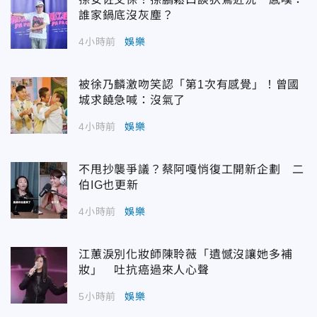
誰家鍋底沒灰塵？
4小時前
娛樂
被徐乃麟激吻笑認「第1次有感覺」！曾國
城求饒急喊：沒氣了
4小時前
娛樂
不甩抄襲爭議？蔡阿嘎悄復工開新企劃 二
伯IG也更新
4小時前
娛樂
江蕙淚別化妝師陳聆薇「遺憾沒讓她多補
妝」 吐抗癌過來人心聲
5小時前
娛樂