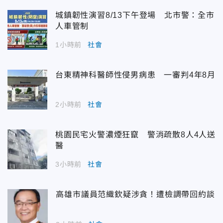
城鎮韌性演習8/13下午登場 北市警：全市
人車管制
1小時前
社會
台東精神科醫師性侵男病患 一審判4年8月
2小時前
社會
桃園民宅火警濃煙狂竄 警消疏散8人4人送
醫
3小時前
社會
高雄市議員范織欽疑涉貪！遭檢調帶回約談