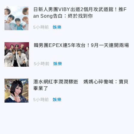
日新人男團VIBY出道2個月攻武道館！推F
an Song告白：終於找到你
5小時前
娛樂
韓男團EPEX連5年攻台！9月一天連開兩場
5小時前
娛樂
潛水網紅李潤潤驟逝 媽媽心碎慟喊：寶貝
畢業了
5小時前
娛樂