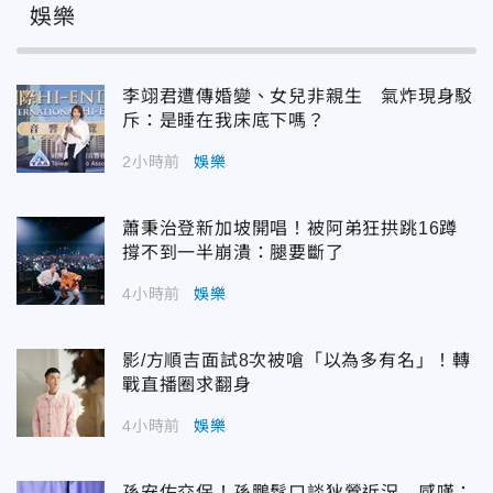
娛樂
李翊君遭傳婚變、女兒非親生 氣炸現身駁
斥：是睡在我床底下嗎？
2小時前
娛樂
蕭秉治登新加坡開唱！被阿弟狂拱跳16蹲
撐不到一半崩潰：腿要斷了
4小時前
娛樂
影/方順吉面試8次被嗆「以為多有名」！轉
戰直播圈求翻身
4小時前
娛樂
孫安佐交保！孫鵬鬆口談狄鶯近況 感嘆：