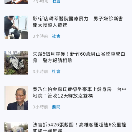
3小時前
社會
影/新店耕莘醫院醫療暴力 男子嫌診斷書
開太慢毆人遭逮
3小時前
社會
失蹤5個月尋獲！新竹60歲男山谷墜車成白
骨 警方報請相驗
3小時前
社會
吳乃仁帕金森氏症卻坐豪車上健身房 台中
地院：管收12天釋放沒雙標
3小時前
要聞
法官拆5426張截圖！高雄客運超速6公里撞
死騎士判無罪