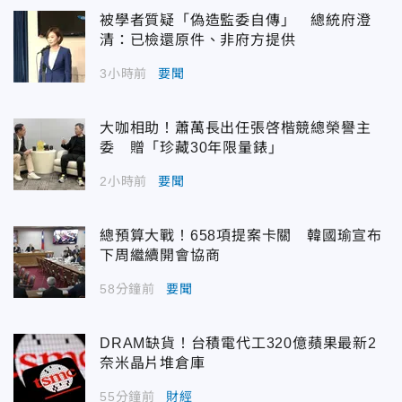
被學者質疑「偽造監委自傳」 總統府澄
清：已檢還原件、非府方提供
3小時前
要聞
大咖相助！蕭萬長出任張啓楷競總榮譽主
委 贈「珍藏30年限量錶」
2小時前
要聞
總預算大戰！658項提案卡關 韓國瑜宣布
下周繼續開會協商
58分鐘前
要聞
DRAM缺貨！台積電代工320億蘋果最新2
奈米晶片堆倉庫
55分鐘前
財經