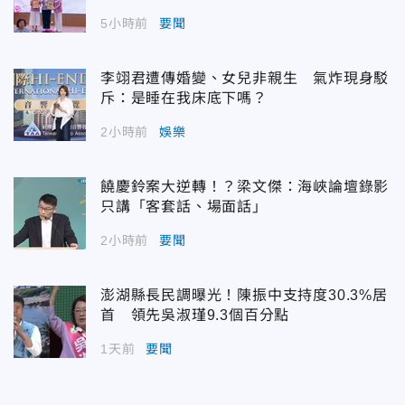
5小時前
要聞
李翊君遭傳婚變、女兒非親生 氣炸現身駁
斥：是睡在我床底下嗎？
2小時前
娛樂
饒慶鈴案大逆轉！？梁文傑：海峽論壇錄影
只講「客套話、場面話」
2小時前
要聞
澎湖縣長民調曝光！陳振中支持度30.3%居
首 領先吳淑瑾9.3個百分點
1天前
要聞