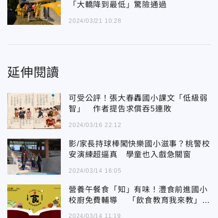
「大轎降到最低」驚險通過
2024/03/21 10:28
延伸閱讀
可受公評！張大春轟國小課文「低級弱
智」 作者提告求償吞5連敗
2024/03/16 22:12
影/家長持球棒闖快樂國小滋事？桃警校
安演練超逼真 學童也入戲急關窗
2024/03/14 16:05
營養午餐食「知」有味！灃食前進國小
校廚免費輔導 「飲食教育我來教」開
放報名
2024/03/14 11:19