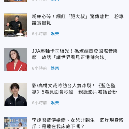
粉絲心碎！網紅「肥大叔」驚傳離世 粉專
證實噩耗
6小時前
娛樂
JJA壓軸卡司曝光！孫淑媚首登國際音樂
節 放話「讓世界看見正港辣台妹」
6小時前
娛樂
影/高橋文哉將訪台人氣炸裂！《藍色監
獄》5場見面會秒殺 親錄影片喊話台粉
6小時前
娛樂
李翊君遭傳婚變、女兒非親生 氣炸現身駁
斥：是睡在我床底下嗎？