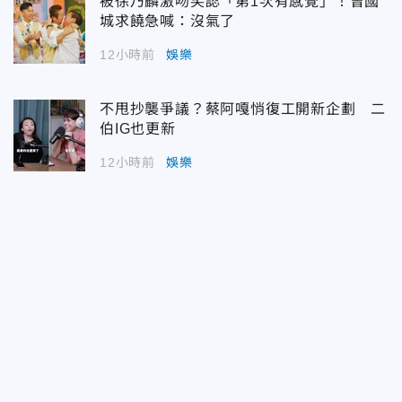
被徐乃麟激吻笑認「第1次有感覺」！曾國
城求饒急喊：沒氣了
12小時前
娛樂
不甩抄襲爭議？蔡阿嘎悄復工開新企劃 二
伯IG也更新
12小時前
娛樂