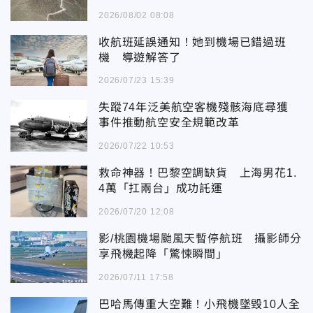
2026/08/02 08:08
收航班延誤通知！她到機場已錯過班
機 導遊解答了
2026/07/23 15:39
失蹤74年泛美航空客機殘骸海底尋獲
事件推動航空安全規範改革
2026/07/22 10:53
救命神器！巴黎空調缺貨 上海男花1.
4萬「扛兩台」成功託運
2026/07/20 12:08
影/桃園機場颱風天暫停航班 攝影師分
享飛機起降「驚悚瞬間」
2026/07/11 17:58
巴哈馬傳重大空難！小飛機墜毀10人全