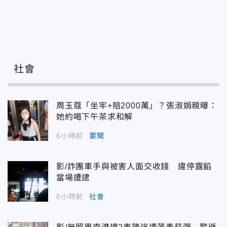
社會
周玉蔻「坐牢+賠2000萬」？張淑娟親曝：
她約喝下午茶求和解
6小時前
要聞
影/詐團車手與被害人面交收錢 違停露餡
當場遭逮
6小時前
社會