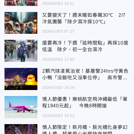
2024/02/03 19:11
又要變天了！週末暖如春飆30℃ 2/7
冷氣團襲「除夕濕冷探10℃」
2024/02/03 07:27
還要再冷！下週「這時間點」再探10度
低溫 除夕、初一全台濕冷
2024/02/02 17:45
2顆汽球凌駕治安！基層警24hrs守黃色
小鴨「沒飯吃又沒車位停」 高市警局
回應了
2024/02/02 16:16
情人節優惠！樂桃航空飛沖繩最低「單
程1940元起」 今晚8時開搶
2024/02/02 15:52
情人節限定！新月橋、辰光橋化身夢幻
情人橋 超美愛心光廊快來放閃