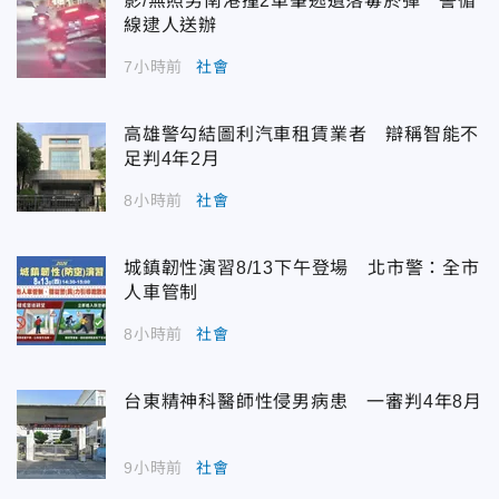
影/無照男南港撞2車肇逃遺落毒菸彈 警循
線逮人送辦
7小時前
社會
高雄警勾結圖利汽車租賃業者 辯稱智能不
足判4年2月
8小時前
社會
城鎮韌性演習8/13下午登場 北市警：全市
人車管制
8小時前
社會
台東精神科醫師性侵男病患 一審判4年8月
9小時前
社會