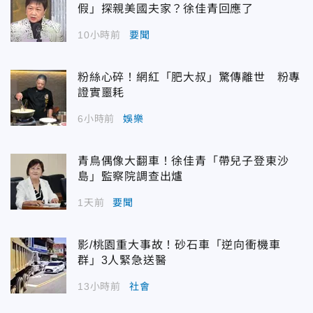
假」探親美國夫家？徐佳青回應了
10小時前
要聞
粉絲心碎！網紅「肥大叔」驚傳離世 粉專
證實噩耗
6小時前
娛樂
青鳥偶像大翻車！徐佳青「帶兒子登東沙
島」監察院調查出爐
1天前
要聞
影/桃園重大事故！砂石車「逆向衝機車
群」3人緊急送醫
13小時前
社會