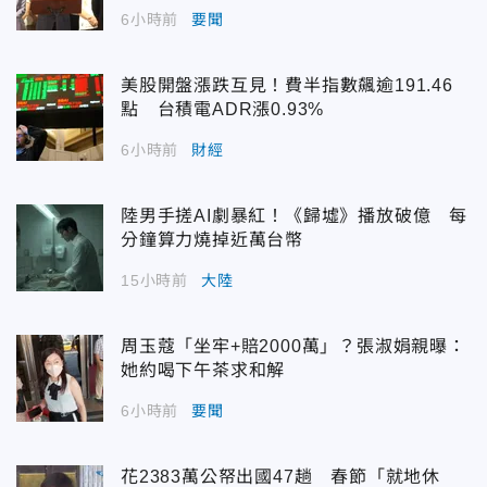
6小時前
要聞
美股開盤漲跌互見！費半指數飆逾191.46
點 台積電ADR漲0.93%
6小時前
財經
陸男手搓AI劇暴紅！《歸墟》播放破億 每
分鐘算力燒掉近萬台幣
15小時前
大陸
周玉蔻「坐牢+賠2000萬」？張淑娟親曝：
她約喝下午茶求和解
6小時前
要聞
花2383萬公帑出國47趟 春節「就地休