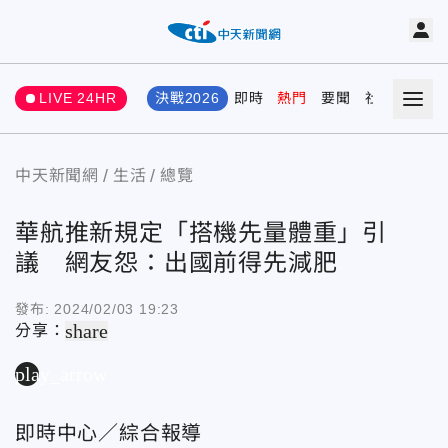
LIVE 24HR
決戰2026
即時
熱門
要聞
社會
娛樂
中天新聞網
生活
總覽
華航推新規定「搭機先量體重」引
議 網友怨：出國前得先減肥
發布:
2024/02/03 19:23
share
分享：
play_arrow
即時中心／綜合報導