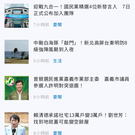
迎戰九合一！國民黨精選4位新發言人 7日
正式公布加入團隊
7小時前
要聞
中颱白海豚「敲門」！新北高屏台東明防8
級強陣風颳到入夜
5小時前
生活
曾競選民進黨嘉義市黨部主委 嘉義市議員
參選人許明對突退選！
8小時前
要聞
賴清德承諾社宅13萬戶變3萬戶！劉世芳：
找到地就蓋可能變空餘屋
8小時前
要聞