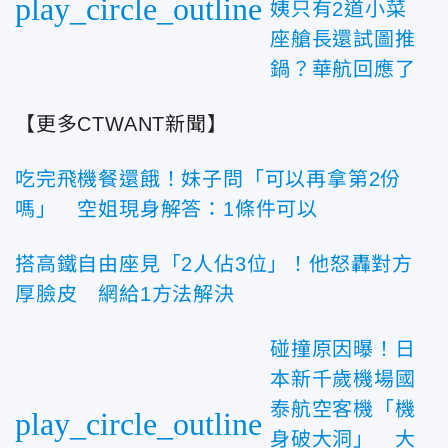
play_circle_outline
姨只有2道小菜
座艙長還試圖推
鍋？華航回應了
【更多CTWANT新聞】
吃完飛機餐還餓！妹子問「可以再拿第2份
嗎」 空姐現身解答：1條件可以
搭高鐵自由座見「2人佔3位」！他怒轟對方
厚臉皮 網給1方法解決
碰撞原因曝！日
本新千歲機場國
泰航空客機「機
play_circle_outline
身破大洞」 大