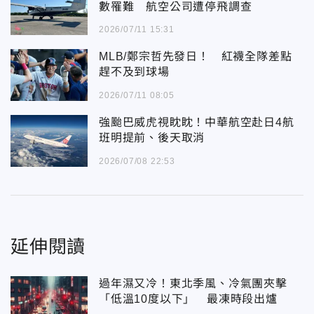
數罹難 航空公司遭停飛調查
2026/07/11 15:31
MLB/鄭宗哲先發日！ 紅襪全隊差點
趕不及到球場
2026/07/11 08:05
強颱巴威虎視眈眈！中華航空赴日4航
班明提前、後天取消
2026/07/08 22:53
延伸閱讀
過年濕又冷！東北季風、冷氣團夾擊
「低溫10度以下」 最凍時段出爐