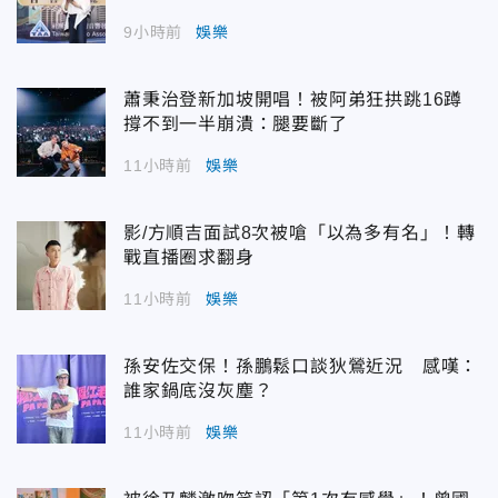
9小時前
娛樂
蕭秉治登新加坡開唱！被阿弟狂拱跳16蹲
撐不到一半崩潰：腿要斷了
11小時前
娛樂
影/方順吉面試8次被嗆「以為多有名」！轉
戰直播圈求翻身
11小時前
娛樂
孫安佐交保！孫鵬鬆口談狄鶯近況 感嘆：
誰家鍋底沒灰塵？
11小時前
娛樂