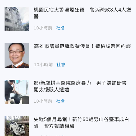
桃園民宅火警濃煙狂竄 警消疏散8人4人送
醫
10小時前
社會
高雄市議員范織欽疑涉貪！遭檢調帶回約談
10小時前
社會
影/新店耕莘醫院醫療暴力 男子嫌診斷書
開太慢毆人遭逮
10小時前
社會
失蹤5個月尋獲！新竹60歲男山谷墜車成白
骨 警方報請相驗