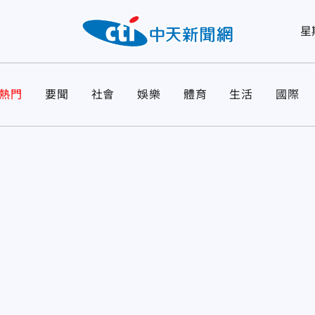
星
熱門
要聞
社會
娛樂
體育
生活
國際