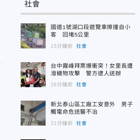
社會
國道1號湖口段遊覽車擦撞自小
客 回堵5公里
15分鐘前
社會
台中霧峰拜票爆衝突！女里長遭
潑穢物攻擊 警方逮人送辦
26分鐘前
社會
新北泰山區工廠工安意外 男子
觸電命危送醫不治
31分鐘前
社會