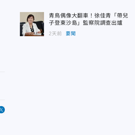
青鳥偶像大翻車！徐佳青「帶兒
子登東沙島」監察院調查出爐
2天前
要聞