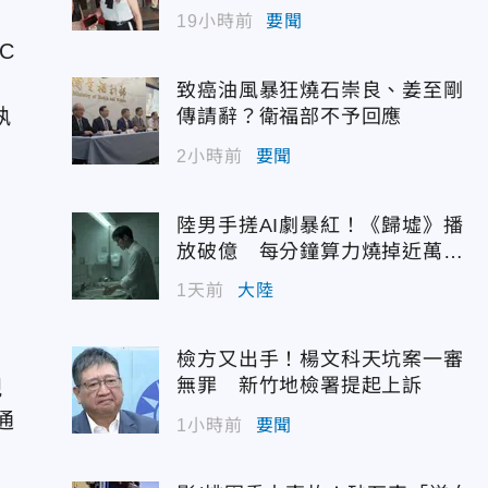
19小時前
要聞
C
致癌油風暴狂燒石崇良、姜至剛
執
傳請辭？衛福部不予回應
2小時前
要聞
陸男手搓AI劇暴紅！《歸墟》播
放破億 每分鐘算力燒掉近萬台
幣
1天前
大陸
檢方又出手！楊文科天坑案一審
無罪 新竹地檢署提起上訴
視
通
1小時前
要聞