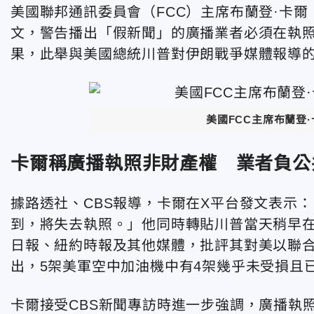
美國聯邦通訊委員會（FCC）主席布蘭登·卡爾（Br
文，警告播出「假新聞」的廣播業者必須在執
果，此舉與美國總統川普對伊朗戰爭媒體報導
美國FCC主席布蘭登
卡爾稱廣播執照非財產權 業者負公
據路透社、CBS報導，卡爾在X平台發文表示
到，將失去執照。」他同時轉貼川普當天稍早在Tr
日報、紐約時報及其他媒體，批評其對美以聯
出，5架美軍空中加油機中有4架幾乎未受損且
卡爾接受CBS新聞專訪時進一步強調，廣播執