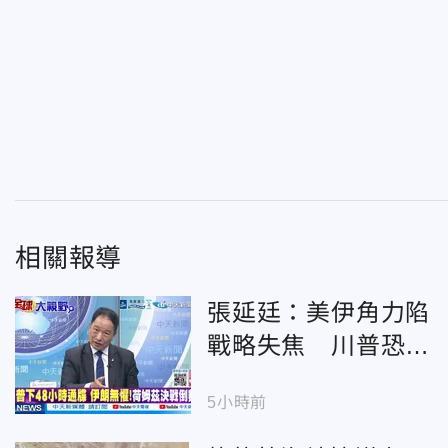
相關報導
張延廷：美伊角力陷
戰略失焦 川普恐難
改變伊朗主導局勢
5小時前