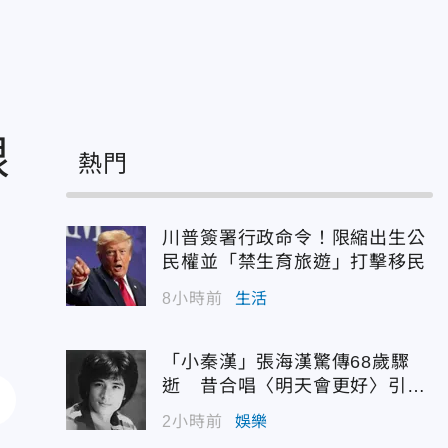
限
熱門
川普簽署行政命令！限縮出生公
民權並「禁生育旅遊」打擊移民
8小時前
生活
「小秦漢」張海漢驚傳68歲驟
逝 昔合唱〈明天會更好〉引追
憶
2小時前
娛樂