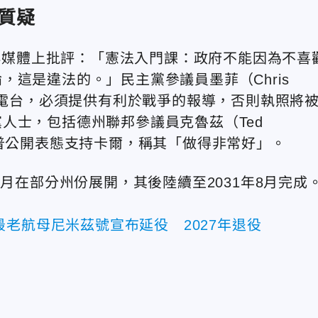
質疑
n）在社群媒體上批評：「憲法入門課：政府不能因為不喜
論，這是違法的。
」民主黨參議員墨菲（Chris
聞電台，必須提供有利於戰爭的報導，否則執照將
人士，包括德州聯邦參議員克魯茲（Ted
川普公開表態支持卡爾，稱其「做得非常好」。
6月在部分州份展開，其後陸續至2031年8月完成
老航母尼米茲號宣布延役 2027年退役