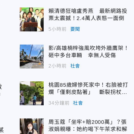
發
賴清德狂嗆盧秀燕 最新網路投
票太震撼！2.4萬人表態一面倒
5小時前
要聞
影/高雄楠梓強風吹垮外牆鷹架！
砸中多台車輛 幸無人受傷
2小時前
社會
桃園85歲婦慘死家中！右臉被打
做
爛「僅剩皮黏著」 斷裂拐杖揭
街
駭人現場
34分鐘前
社會
周玉蔻「坐牢+賠2000萬」？張
淑娟親曝：她約喝下午茶求和解
某