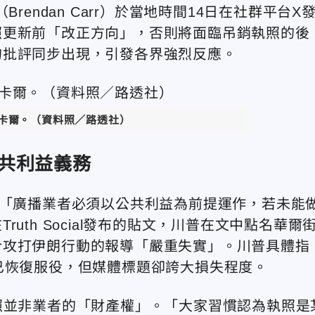
endan Carr）於當地時間14日在社群平台X
照更新前「改正方向」，否則將面臨吊銷執照的後
的批評同步出現，引發各界強烈反應。
·卡爾。（資料照／路透社）
共利益義務
：「廣播業者必須以公共利益為前提運作，若未能
uth Social發布的貼文，川普在文中點名華爾
合攻打伊朗行動的報導「嚴重失實」。川普具體指
已恢復服役，但媒體標題卻誇大損失程度。
照並非業者的「財產權」。「大家習慣認為執照是