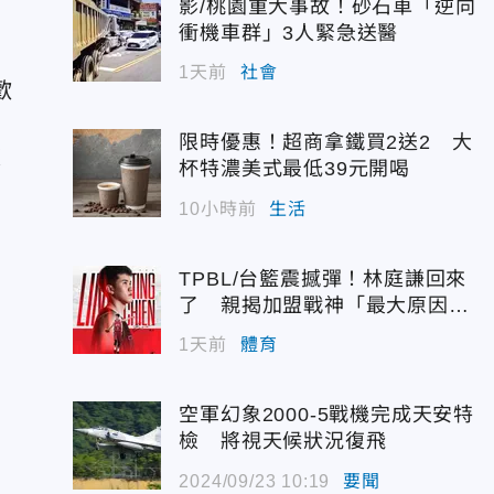
影/桃園重大事故！砂石車「逆向
衝機車群」3人緊急送醫
1天前
社會
歡
限時優惠！超商拿鐵買2送2 大
被
杯特濃美式最低39元開喝
10小時前
生活
TPBL/台籃震撼彈！林庭謙回來
。
了 親揭加盟戰神「最大原因」
惹鼻酸
1天前
體育
空軍幻象2000-5戰機完成天安特
檢 將視天候狀況復飛
2024/09/23 10:19
要聞