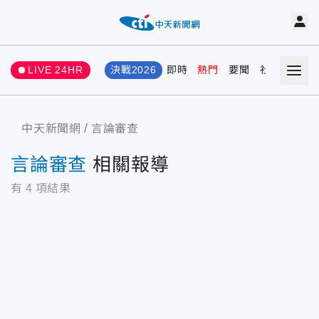
LIVE 24HR
決戰2026
即時
熱門
要聞
社會
娛樂
中天新聞網
言論審查
言論審查
相關報導
有
4
項結果