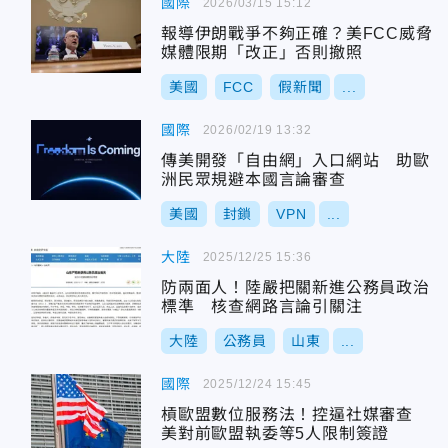
國際
2026/03/15 15:12
報導伊朗戰爭不夠正確？美FCC威脅
媒體限期「改正」否則撤照
美國
FCC
假新聞
...
國際
2026/02/19 13:32
傳美開發「自由網」入口網站 助歐
洲民眾規避本國言論審查
美國
封鎖
VPN
...
大陸
2025/12/25 15:36
防兩面人！陸嚴把關新進公務員政治
標準 核查網路言論引關注
大陸
公務員
山東
...
國際
2025/12/24 15:45
槓歐盟數位服務法！控逼社媒審查
美對前歐盟執委等5人限制簽證