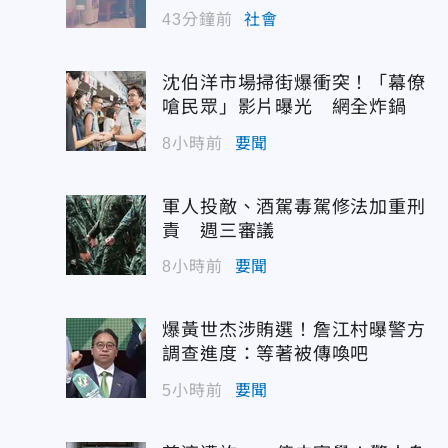
43分鐘前
社會
沈伯洋市場掃街爆衝突！「幕僚
嗆民眾」影片曝光 網全炸鍋
8小時前
要聞
軍人投敵、酒駕毒駕修法加重刑
責 週三審議
8小時前
要聞
爆黃世杰涉賄選！詹江村曝警方
調查進度：等著被傳喚吧
5小時前
要聞