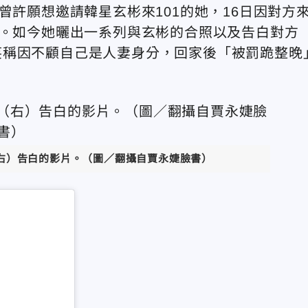
曾許願想邀請韓星玄彬來101的她，16日因對方
夢。如今她曬出一系列與玄彬的合照以及告白對方
笑稱因不顧自己是人妻身分，回家後「被罰跪整晚
（右）告白的影片。（圖／翻攝自賈永婕臉書）