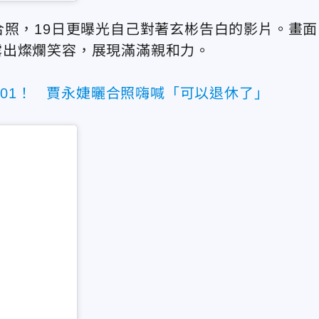
合照，19日更曝光自己對著玄彬告白的影片。畫面
露出燦爛笑容，展現滿滿親和力。
101！ 賈永婕曬合照嗨喊「可以退休了」