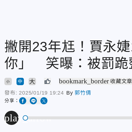
撇開23年尪！賈永婕
你」 笑曝：被罰跪
bookmark_border
大
收藏文
中
小
發布:
2025/01/19 19:24
By
郭竹倩
分享：
play_arrow