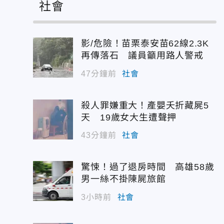
社會
影/危險！苗栗泰安苗62線2.3K
再傳落石 議員籲用路人警戒
47分鐘前
社會
殺人罪嫌重大！產嬰夭折藏屍5
天 19歲女大生遭聲押
43分鐘前
社會
驚悚！過了退房時間 高雄58歲
男一絲不掛陳屍旅館
3小時前
社會