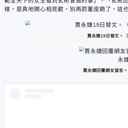
範全天下的女生看到玄彬會做的事」、「玄彬
樣，是真地開心相見歡，別再罰董座跪了
，
這
賈永婕19日發文。
賈永婕回覆網友留言。