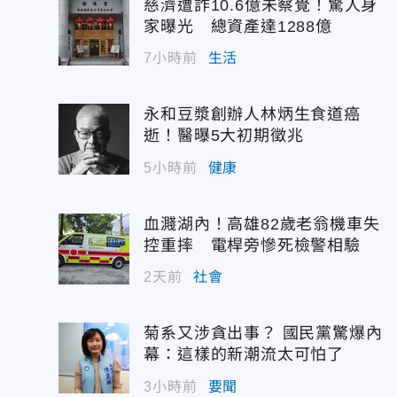
慈濟遭詐10.6億未察覺！驚人身
家曝光 總資產達1288億
7小時前
生活
永和豆漿創辦人林炳生食道癌
逝！醫曝5大初期徵兆
5小時前
健康
血濺湖內！高雄82歲老翁機車失
控重摔 電桿旁慘死檢警相驗
2天前
社會
菊系又涉貪出事？ 國民黨驚爆內
幕：這樣的新潮流太可怕了
3小時前
要聞