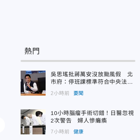
熱門
吳思瑤批蔣萬安沒放颱風假 北
市府：停班課標準符合中央法
規！
2小時前
要聞
10小時腦瘤手術切錯！日醫忽視
2次警告 婦人慘癱瘓
7小時前
健康