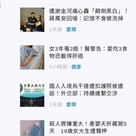
來
遭謝金河痛心轟「顛倒黑白」！
蔣萬安回嗆：記憶不會被洗掉
」
1天前
要聞
女3年罹2癌！醫警告：愛吃3食
物恐載得肝癌
4小時前
健康
國人入境烏干達遭扣護照被遣
返！外交部：持續連繫交涉
1天前
要聞
殺人罪嫌重大！產嬰夭折藏屍5
天 19歲女大生遭聲押