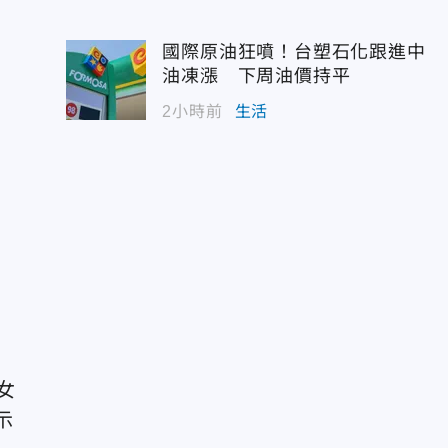
國際原油狂噴！台塑石化跟進中
油凍漲 下周油價持平
2小時前
生活
女
示