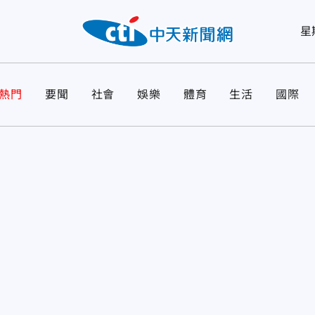
星
熱門
要聞
社會
娛樂
體育
生活
國際