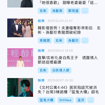
「她很喜歡」 甜曝老婆最愛「這名
場面」
玄彬
孫藝真
鄭雨盛
...
娛樂
2025/11/19 22:47
韓影壇首例！夫妻檔奪影帝影后 玄
彬、孫藝珍青龍獎破紀錄
青龍獎
玄彬
孫藝珍
...
娛樂
2025/03/14 18:00
直擊/玄彬化身白馬王子 透露情人
節送這禮最讚
玄彬
白色情人節
娛樂
2025/02/07 16:36
《北村公寓4:44》居民陷詛咒被消
失？台灣3棟詭樓「猛鬼大樓」超毛
猛鬼大樓
SHINee
溫流
...