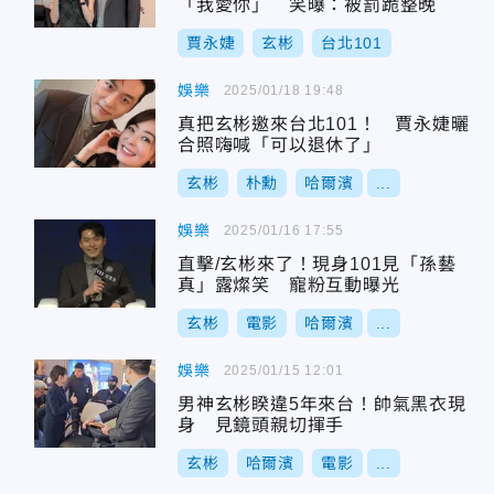
「我愛你」 笑曝：被罰跪整晚
賈永婕
玄彬
台北101
娛樂
2025/01/18 19:48
真把玄彬邀來台北101！ 賈永婕曬
合照嗨喊「可以退休了」
玄彬
朴勳
哈爾濱
...
娛樂
2025/01/16 17:55
直擊/玄彬來了！現身101見「孫藝
真」露燦笑 寵粉互動曝光
玄彬
電影
哈爾濱
...
娛樂
2025/01/15 12:01
男神玄彬睽違5年來台！帥氣黑衣現
身 見鏡頭親切揮手
玄彬
哈爾濱
電影
...