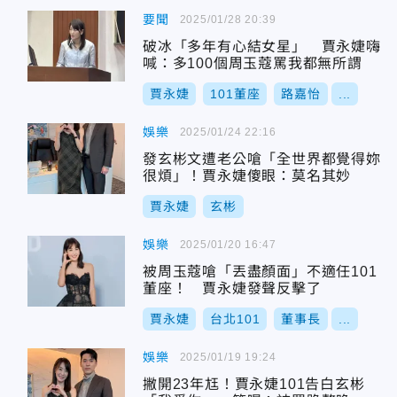
要聞
2025/01/28 20:39
破冰「多年有心結女星」 賈永婕嗨
喊：多100個周玉蔻罵我都無所謂
賈永婕
101董座
路嘉怡
...
娛樂
2025/01/24 22:16
發玄彬文遭老公嗆「全世界都覺得妳
很煩」！賈永婕傻眼：莫名其妙
賈永婕
玄彬
娛樂
2025/01/20 16:47
被周玉蔻嗆「丟盡顏面」不適任101
董座！ 賈永婕發聲反擊了
賈永婕
台北101
董事長
...
娛樂
2025/01/19 19:24
撇開23年尪！賈永婕101告白玄彬