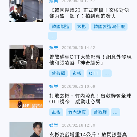
娛樂
2026/08/04 17:57
《韓國製造2》正式定檔！玄彬對決
鄭雨盛 認了：拍到真的發火
韓國製造
玄彬
韓國製造演什麼
...
娛樂
2026/06/25 14:52
曾敬驊奪OTT大獎影帝！網意外發現
他和張凌赫「神奇緣分」
曾敬驊
玄彬
OTT
...
娛樂
2026/06/23 10:09
打敗玄彬、竹內涼真！曾敬驊奪全球
OTT視帝 感動吐心聲
玄彬
竹內涼真
曾敬驊
...
娛樂
2026/02/18 12:30
玄彬為戲增重14公斤！放閃孫藝真