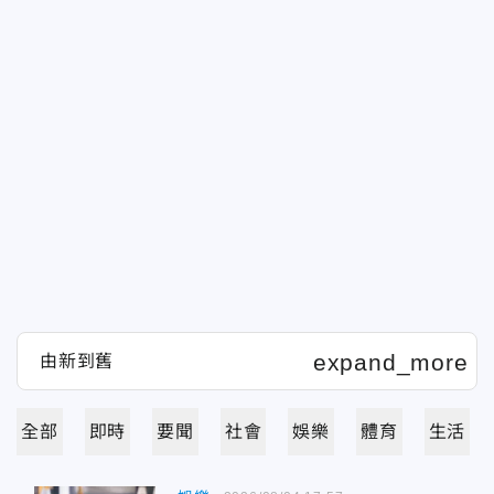
全部
即時
要聞
社會
娛樂
體育
生活