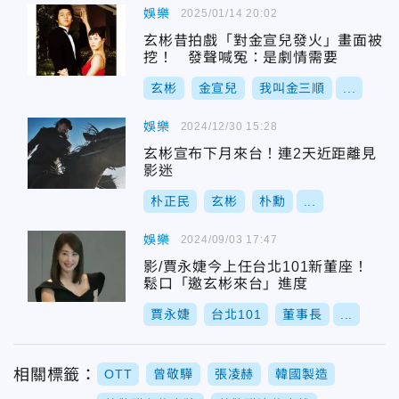
娛樂
2025/01/14 20:02
玄彬昔拍戲「對金宣兒發火」畫面被
挖！ 發聲喊冤：是劇情需要
玄彬
金宣兒
我叫金三順
...
娛樂
2024/12/30 15:28
玄彬宣布下月來台！連2天近距離見
影迷
朴正民
玄彬
朴勳
...
娛樂
2024/09/03 17:47
影/賈永婕今上任台北101新董座！
鬆口「邀玄彬來台」進度
賈永婕
台北101
董事長
...
相關標籤：
OTT
曾敬驊
張凌赫
韓國製造