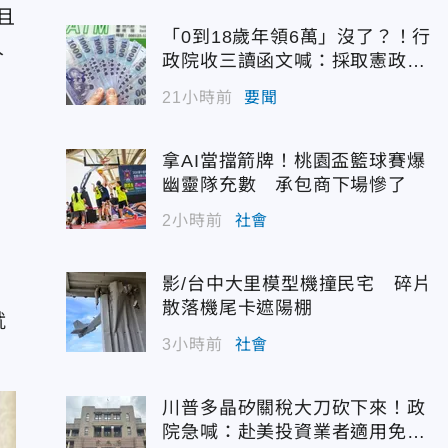
且
「0到18歲年領6萬」沒了？！行
人
政院收三讀函文喊：採取憲政作
為
21小時前
要聞
拿AI當擋箭牌！桃園盃籃球賽爆
幽靈隊充數 承包商下場慘了
2小時前
社會
，
影/台中大里模型機撞民宅 碎片
散落機尾卡遮陽棚
就
3小時前
社會
川普多晶矽關稅大刀砍下來！政
院急喊：赴美投資業者適用免稅