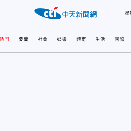
星
熱門
要聞
社會
娛樂
體育
生活
國際