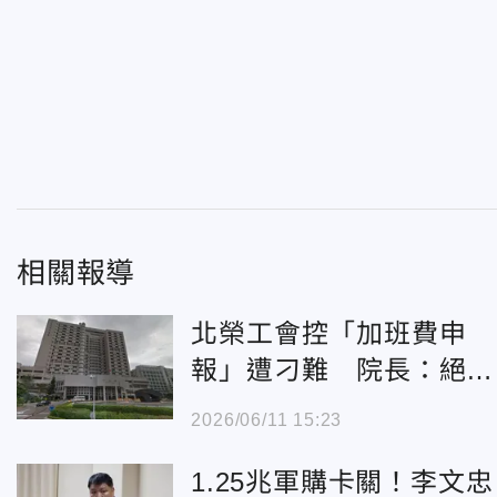
相關報導
北榮工會控「加班費申
報」遭刁難 院長：絕不
會汙掉！
2026/06/11 15:23
1.25兆軍購卡關！李文忠