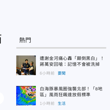
貓
熱門
遭謝金河痛心轟「顛倒黑白」！
蔣萬安回嗆：記憶不會被洗掉
6小時前
要聞
白海豚暴風圈強襲北部！「8地
區」風雨狂飆達放假標準
1小時前
生活