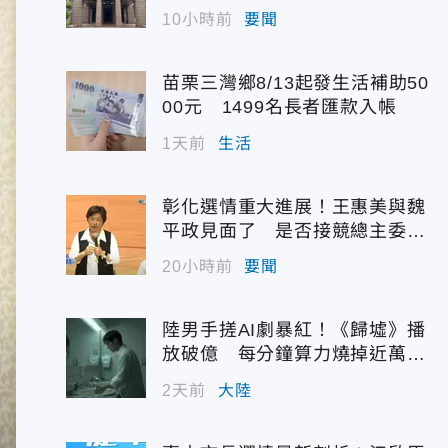
配額
10小時前
要聞
苗栗三灣鄉8/13起發生活補助50
00元 1499名長者匯款入帳
1天前
生活
彰化選情重大進展！王惠美與魏
平政見面了 是否接競總主委態
度曝光
20小時前
要聞
陸男手搓AI劇暴紅！《歸墟》播
放破億 每分鐘算力燒掉近萬台
幣
2天前
大陸