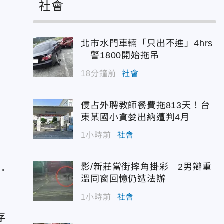
社會
北市水門車輛「只出不進」4hrs
警1800開始拖吊
18分鐘前
社會
侵占外聘教師餐費拖813天！台
東某國小貪婪出納遭判4月
1小時前
社會
！
風
影/新莊當街摔角掛彩 2男辯重
溫同窗回憶仍遭法辦
1小時前
社會
存