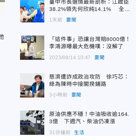
臺中市長選情最新剖析：江啟臣
38.2%領先何欣純14.1% 全世
代支持度全面居首
1天前
要聞
她
「這件事」恐讓台灣賠8000億！
李鴻源曝最大危機嘆：沒解了
2023/08/14 10:47
要聞
慈濟遭詐成政治攻防 徐巧芯：
綠為陳時中接閣揆鋪路
3小時前
要聞
原油供應不穩！中油吸收逾164.
3億 下週汽、柴油仍凍漲
31分鐘前
生活