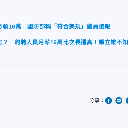
月領16萬 國防部稱「符合美規」議員傻眼
官？ 約聘人員月薪16萬比次長還高！顧立雄不
分享：