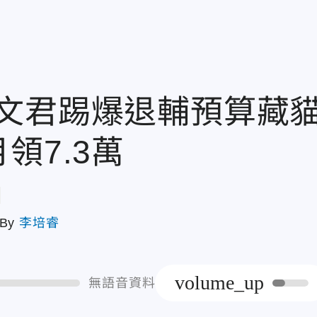
文君踢爆退輔預算藏
領7.3萬
章
By
李培睿
volume_up
無語音資料