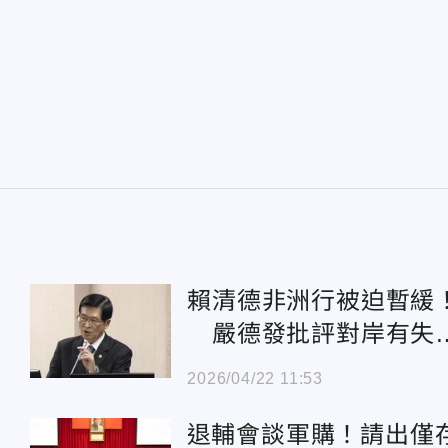
賴清德非洲行被迫暫緩
嚴德發批評對岸有失
範
2026/04/22 11:53
退輔會談軍購！請出僅