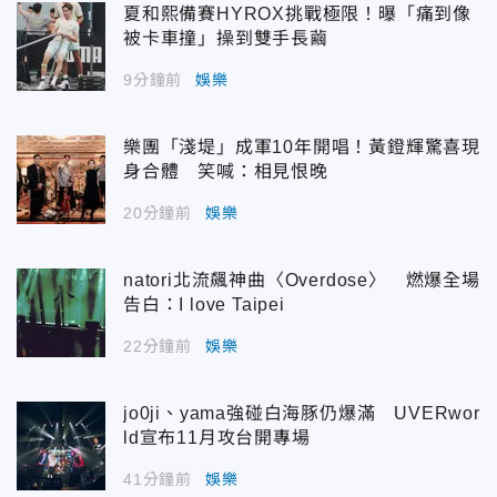
夏和熙備賽HYROX挑戰極限！曝「痛到像
被卡車撞」操到雙手長繭
9分鐘前
娛樂
樂團「淺堤」成軍10年開唱！黃鐙輝驚喜現
身合體 笑喊：相見恨晚
20分鐘前
娛樂
natori北流飆神曲〈Overdose〉 燃爆全場
告白：I love Taipei
22分鐘前
娛樂
jo0ji、yama強碰白海豚仍爆滿 UVERwor
ld宣布11月攻台開專場
41分鐘前
娛樂