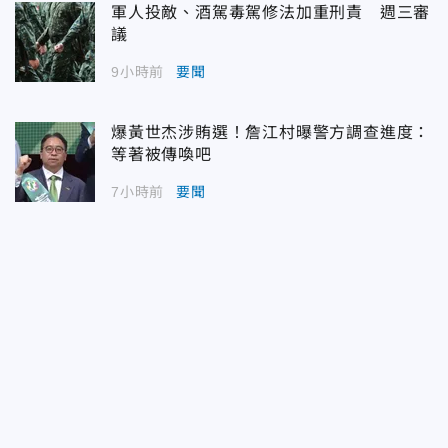
軍人投敵、酒駕毒駕修法加重刑責 週三審
議
9小時前
要聞
爆黃世杰涉賄選！詹江村曝警方調查進度：
等著被傳喚吧
7小時前
要聞