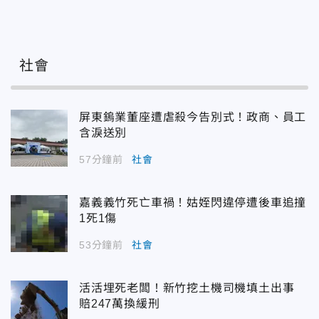
社會
屏東鎢業董座遭虐殺今告別式！政商、員工
含淚送別
57分鐘前
社會
嘉義義竹死亡車禍！姑姪閃違停遭後車追撞
1死1傷
53分鐘前
社會
活活埋死老闆！新竹挖土機司機填土出事
賠247萬換緩刑