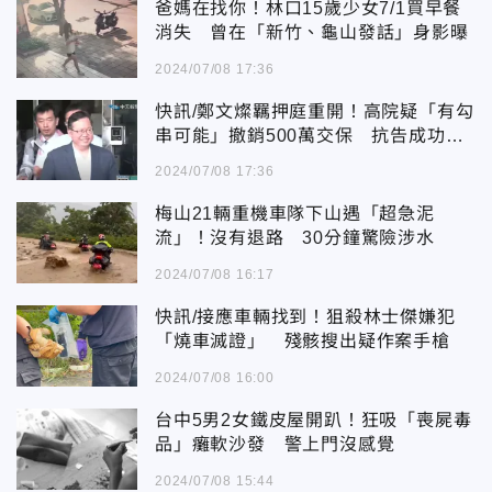
爸媽在找你！林口15歲少女7/1買早餐
消失 曾在「新竹、龜山發話」身影曝
2024/07/08 17:36
快訊/鄭文燦羈押庭重開！高院疑「有勾
串可能」撤銷500萬交保 抗告成功發
回更裁
2024/07/08 17:36
梅山21輛重機車隊下山遇「超急泥
流」！沒有退路 30分鐘驚險涉水
2024/07/08 16:17
快訊/接應車輛找到！狙殺林士傑嫌犯
「燒車滅證」 殘骸搜出疑作案手槍
2024/07/08 16:00
台中5男2女鐵皮屋開趴！狂吸「喪屍毒
品」癱軟沙發 警上門沒感覺
2024/07/08 15:44