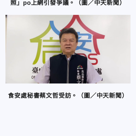
照」po上網引發爭議。（圖／中天新聞）
食安處秘書蔡文哲受訪。（圖／中天新聞）