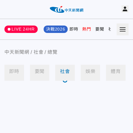
LIVE 24HR
決戰2026
即時
熱門
要聞
社會
娛樂
中天新聞網
社會
總覽
即時
要聞
社會
娛樂
體育