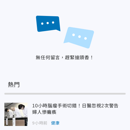
無任何留言，趕緊搶頭香！
熱門
10小時腦瘤手術切錯！日醫忽視2次警告
婦人慘癱瘓
9小時前
健康