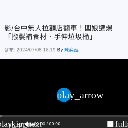
影/台中無人拉麵店翻車！闆娘遭爆
「撥髮補食材、手伸垃圾桶」
發布: 2024/07/08 18:19
By
陳奕廷
play_arrow
play_arrow
skip_next
ful
00:00
00:00