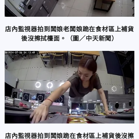
店內監視器拍到闆娘老闆娘跪在食材區上補貨
後沒擦拭檯面。（圖／中天新聞）
店內監視器拍到闆娘跪在食材區上補貨後沒擦