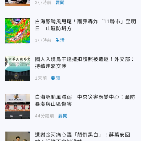
3小時前
要聞
白海豚颱風甩尾！雨彈轟炸「11縣市」至明
日 山區防坍方
1小時前
生活
國人入境烏干達遭扣護照被遣返！外交部：
持續連繫交涉
1天前
要聞
白海豚颱風減弱 中央災害應變中心：嚴防
暴潮與山區傷害
44分鐘前
要聞
遭謝金河痛心轟「顛倒黑白」！蔣萬安回