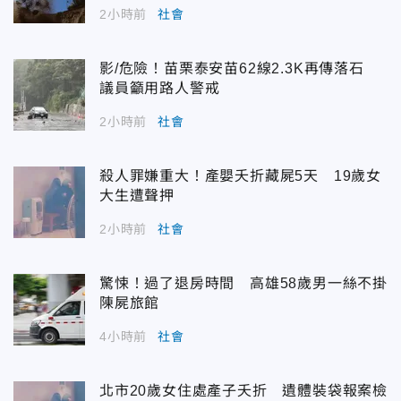
2小時前
社會
影/危險！苗栗泰安苗62線2.3K再傳落石
議員籲用路人警戒
2小時前
社會
殺人罪嫌重大！產嬰夭折藏屍5天 19歲女
大生遭聲押
2小時前
社會
驚悚！過了退房時間 高雄58歲男一絲不掛
陳屍旅館
4小時前
社會
北市20歲女住處產子夭折 遺體裝袋報案檢