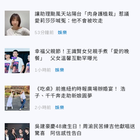
讓助理颱風天站陽台「肉身護植栽」惹議
愛莉莎莎喊冤：他不會被吹走
53分鐘前
娛樂
幸福父親節！王識賢女兒親手煮「愛的晚
餐」 父女溫馨互動罕曝光
1小時前
娛樂
《吃桌》前進紐約時報廣場辦婚宴！ 浩
子、千千奔走助新娘圓夢
2小時前
娛樂
吳建豪慶48歲生日！周渝民苦練吉他獻唱送
驚喜 阿信感性告白