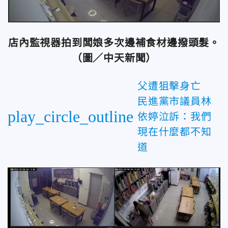
店內監視器拍到闆娘多次邊補食材邊撥頭髮。
（圖／中天新聞）
父遭狙擊身亡
民進黨市議員林
play_circle_outline
依婷泣訴：我們
現在什麼都不知
道