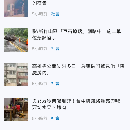
列被告
5小時前
社會
影/新竹山區「巨石掉落」躺路中 施工單
位急調怪手
5小時前
社會
高雄男公關失聯多日 房東破門驚見他「陳
屍房內」
5小時前
社會
與女友吵架喝爛醉！台中男蹲路邊亮刀喊：
要切水果、烤肉
5小時前
社會