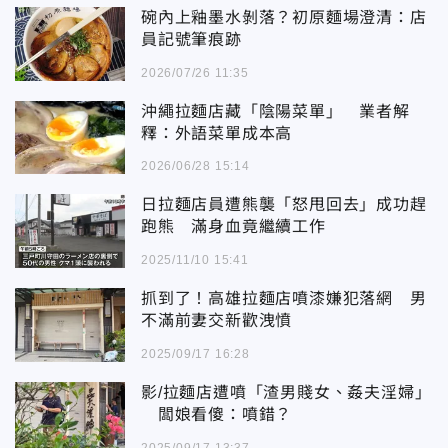
碗內上釉墨水剝落？初原麵場澄清：店
員記號筆痕跡
2026/07/26 11:35
沖繩拉麵店藏「陰陽菜單」 業者解
釋：外語菜單成本高
2026/06/28 15:14
日拉麵店員遭熊襲「怒甩回去」成功趕
跑熊 滿身血竟繼續工作
2025/11/10 15:41
抓到了！高雄拉麵店噴漆嫌犯落網 男
不滿前妻交新歡洩憤
2025/09/17 16:28
影/拉麵店遭噴「渣男賤女、姦夫淫婦」
闆娘看傻：噴錯？
2025/09/17 13:37