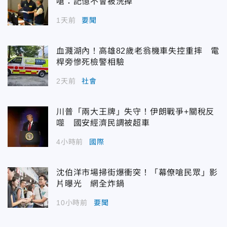
嗆：記憶不會被洗掉
1天前
要聞
血濺湖內！高雄82歲老翁機車失控重摔 電
桿旁慘死檢警相驗
2天前
社會
川普「兩大王牌」失守！伊朗戰爭+關稅反
噬 國安經濟民調被超車
4小時前
國際
沈伯洋市場掃街爆衝突！「幕僚嗆民眾」影
片曝光 網全炸鍋
10小時前
要聞