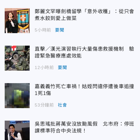
鄭麗文罕曝劍橋留學「意外收穫」：從只會
煮水餃到愛上做菜
5小時前
要聞
直擊／漢光演習執行大量傷患救援機制 驗
證緊急醫療應處效能
12小時前
要聞
嘉義義竹死亡車禍！姑姪閃違停遭後車追撞
1死1傷
53分鐘前
社會
吳思瑤批蔣萬安沒放颱風假 北市府：停班
課標準符合中央法規！