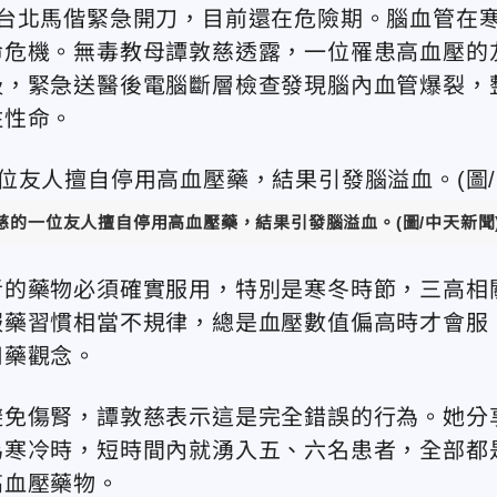
台北馬偕緊急開刀，目前還在危險期。
腦血管在
命危機。無毒教母譚敦慈透露，一位罹患高血壓的
吸，緊急送醫後電腦斷層檢查發現腦內血管爆裂，
住性命。
慈的一位友人擅自停用高血壓藥，結果引發腦溢血。(圖/中天新聞
者的藥物必須確實服用，特別是寒冬時節，三高相
服藥習慣相當不規律，總是血壓數值偏高時才會服
用藥觀念。
避免傷腎，譚敦慈表示這是完全錯誤的行為。她分
為寒冷時，短時間內就湧入五、六名患者，全部都
高血壓藥物。