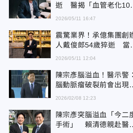
逝 醫揭「血管老化10
警訊」
2026/05/11 16:47
震驚業界！承億集團創
家
人戴俊郎54歲猝逝 當
6大腦溢血症狀
2026/05/11 12:04
陳宗彥腦溢血！醫示警
腦動脈瘤破裂前會出現
烈頭痛
2026/02/08 12:23
陳宗彥突腦溢血「今二
手術」 賴清德親赴醫