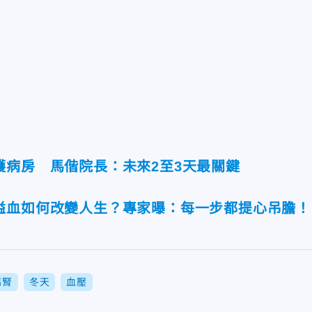
護病房 馬偕院長：未來2至3天最關鍵
溢血如何改變人生？專家曝：每一步都提心吊膽！
傷腎
冬天
血壓