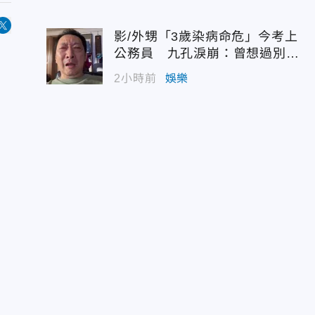
影/外甥「3歲染病命危」今考上
公務員 九孔淚崩：曾想過別救
他
2小時前
娛樂