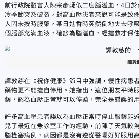
前行政院發言人陳宗彥疑似二度腦溢血，4日於
冷季節突然破裂，對高血壓患者來說可能是致
人因未按時服藥，某日進香時突然倒地失去呼
個腦部充滿血液，確診為腦溢血，經搶救才保
譚敦
譚敦慈在《祝你健康》節目中強調，慢性病患
藥物更不能擅自停用。她指出，這位朋友平時
藥，認為血壓正常就可以停藥，完全是錯誤的
許多高血壓患者誤以為血壓正常時停止服藥能
兒子最近在急診室工作的經驗，前陣子天氣較
腦栓塞病例，病因都是沒有遵從醫囑好好服用