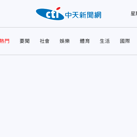
星
熱門
要聞
社會
娛樂
體育
生活
國際