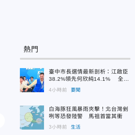
：
熱門
臺中市長選情最新剖析：江啟臣
38.2%領先何欣純14.1% 全世
代支持度全面居首
4小時前
要聞
白海豚狂風暴雨夾擊！北台灣剉
咧等恐發陸警 馬祖首當其衝
3小時前
生活