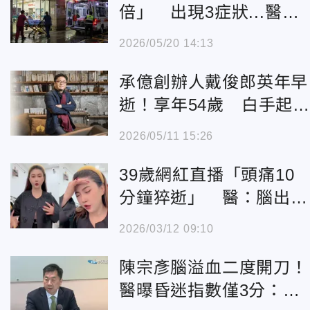
倍」 出現3症狀...醫：
快衝急診！
2026/05/20 14:13
承億創辦人戴俊郎英年早
逝！享年54歲 白手起
傳奇落幕
2026/05/11 15:26
39歲網紅直播「頭痛10
分鐘猝逝」 醫：腦出血
死亡率高達6成
2026/03/12 09:10
陳宗彥腦溢血二度開刀！
醫曝昏迷指數僅3分：死