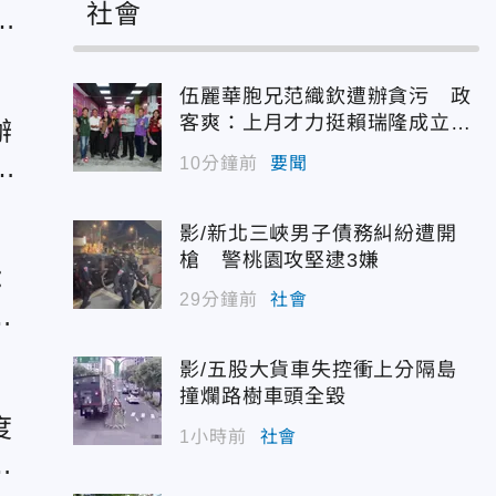
社會
大
伍麗華胞兄范織欽遭辦貪污 政
客爽：上月才力挺賴瑞隆成立後
辦
援會
心
10分鐘前
要聞
影/新北三峽男子債務糾紛遭開
槍 警桃園攻堅逮3嫌
：
29分鐘前
社會
劇
影/五股大貨車失控衝上分隔島
撞爛路樹車頭全毀
度
1小時前
社會
院