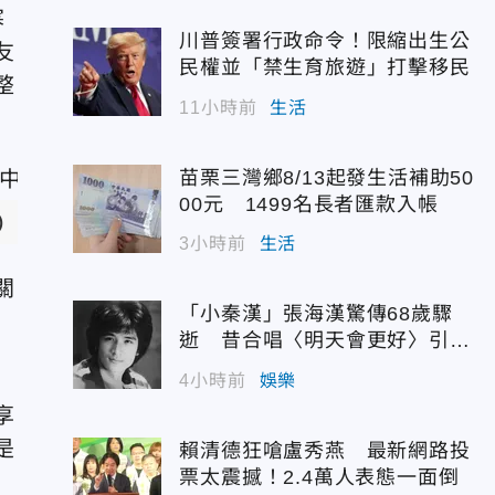
寒
川普簽署行政命令！限縮出生公
友
民權並「禁生育旅遊」打擊移民
整
11小時前
生活
苗栗三灣鄉8/13起發生活補助50
00元 1499名長者匯款入帳
)
3小時前
生活
關
「小秦漢」張海漢驚傳68歲驟
逝 昔合唱〈明天會更好〉引追
憶
4小時前
娛樂
享
是
賴清德狂嗆盧秀燕 最新網路投
票太震撼！2.4萬人表態一面倒