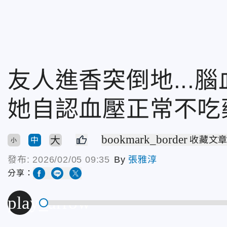
友人進香突倒地...
她自認血壓正常不吃
bookmark_border
大
收藏文
中
小
發布:
2026/02/05 09:35
By
張雅淳
分享：
play_arrow