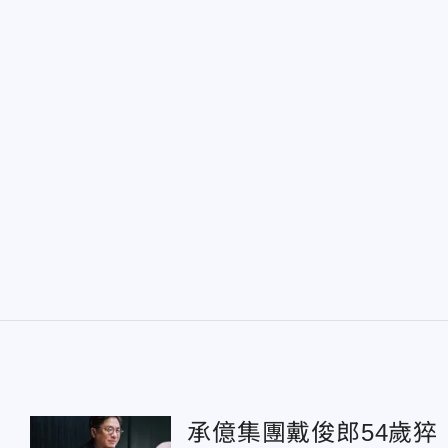
承億集團戴俊郎54歲猝