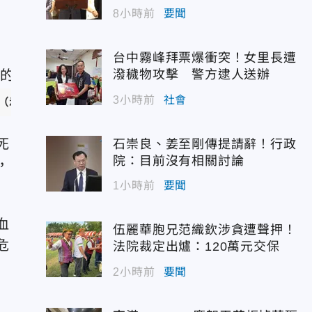
8小時前
要聞
台中霧峰拜票爆衝突！女里長遭
潑穢物攻擊 警方逮人送辦
3小時前
社會
（示意圖／Pixabay）
死
石崇良、姜至剛傳提請辭！行政
院：目前沒有相關討論
，
1小時前
要聞
血
伍麗華胞兄范織欽涉貪遭聲押！
危
法院裁定出爐：120萬元交保
2小時前
要聞