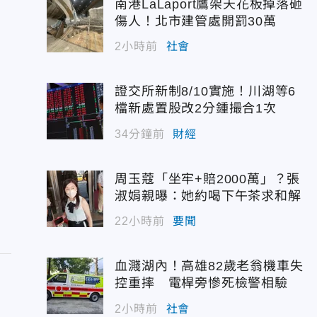
南港LaLaport鷹架天花板掉落砸
傷人！北市建管處開罰30萬
2小時前
社會
證交所新制8/10實施！川湖等6
檔新處置股改2分鍾撮合1次
34分鐘前
財經
周玉蔻「坐牢+賠2000萬」？張
淑娟親曝：她約喝下午茶求和解
22小時前
要聞
血濺湖內！高雄82歲老翁機車失
控重摔 電桿旁慘死檢警相驗
2小時前
社會