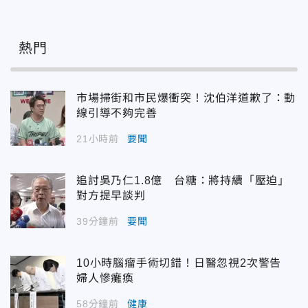
熱門
市場掃街和市民爆衝突！沈伯洋道歉了：動
線引導不夠完善
21小時前
要聞
追討吳乃仁1.8億 台糖：將持續「壓迫」
對方提早談判
39分鐘前
要聞
10小時腦瘤手術切錯！日醫忽視2次警告
婦人慘癱瘓
58分鐘前
健康