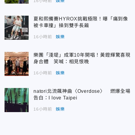
16小時前
娛樂
夏和熙備賽HYROX挑戰極限！曝「痛到像
被卡車撞」操到雙手長繭
16小時前
娛樂
樂團「淺堤」成軍10年開唱！黃鐙輝驚喜現
身合體 笑喊：相見恨晚
16小時前
娛樂
natori北流飆神曲〈Overdose〉 燃爆全場
告白：I love Taipei
16小時前
娛樂