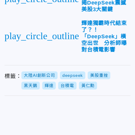
揭DeepSeek震撼
美股3大關鍵
輝達獨霸時代結束
了？！
play_circle_outline
「DeepSeek」橫
空出世 分析師曝
對台積電影響
大陸AI創新公司
deepseek
美股重挫
標籤：
黑天鵝
輝達
台積電
黃仁勳