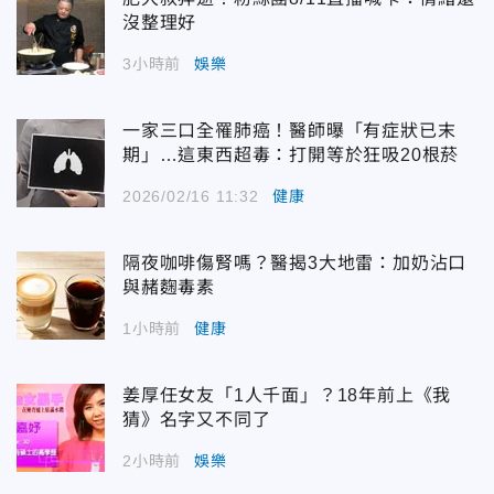
沒整理好
3小時前
娛樂
一家三口全罹肺癌！醫師曝「有症狀已末
期」…這東西超毒：打開等於狂吸20根菸
2026/02/16 11:32
健康
隔夜咖啡傷腎嗎？醫揭3大地雷：加奶沾口
與赭麴毒素
1小時前
健康
姜厚任女友「1人千面」？18年前上《我
猜》名字又不同了
2小時前
娛樂