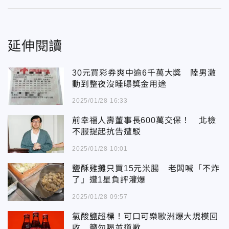
延伸閱讀
30元買彩券爽中逾6千萬大獎 陸男激
動到整夜沒睡曝獎金用途
2025/01/28 16:33
前幸福人壽董事長600萬交保！ 北檢
不服提起抗告遭駁
2025/01/28 10:01
鹽酥雞攤只買15元米腸 老闆喊「不炸
了」遭1星負評灌爆
2025/01/28 09:57
氯酸鹽超標！可口可樂歐洲爆大規模回
收 籲勿喝並道歉