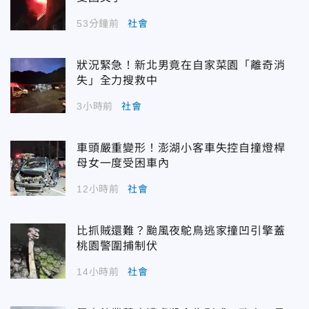
53分鐘前
社會
狀況緊急！新北男竟在自家菜園「離奇消
失」全力搜救中
3小時前
社會
車頭嚴重變形！澎湖小客車失控自撞燈桿
母女一度受困車內
12小時前
社會
比抓賊還難？颱風夜鴕鳥逃家撞凹引擎蓋
桃園警圍捕制伏
14小時前
社會