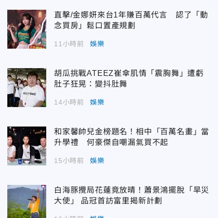
直擊/金娜妍來台1年賺百萬代言 認了「動
念買房」鬆口置產規劃
11小時前
娛樂
胡瓜挑戰ATEEZ崔傘肌情「震胸舞」遭虧
肚子狂晃：變抖肚舞
14小時前
娛樂
和家馨帥兒金榜題名！相中「百萬名畫」當
升學禮 何豪傑自嘲漏氣買不起
15小時前
娛樂
白海豚攪局花蓮竟放晴！蕭景鴻擺脫「旱災
大使」 品冠首訪富里揭新計劃