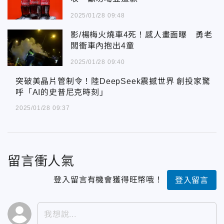
2025/01/28 09:48
影/楊梅火燒車4死！感人畫面曝 勇老
闆衝車內抱出4童
2025/01/28 09:40
突破美晶片管制令！陸DeepSeek震撼世界 創投家驚呼「AI的史普尼克時刻」
突破美晶片管制令！陸DeepSeek震撼世界 創投家驚
呼「AI的史普尼克時刻」
2025/01/28 09:37
留言衝人氣
登入留言有機會獲得旺幣哦！
登入留言