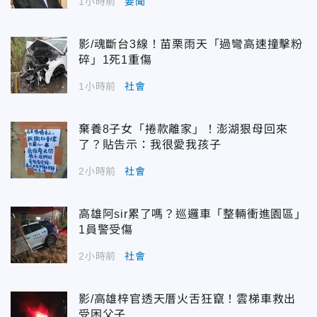
1小時前
要聞
影/魂斷台3線！苗栗雨天「過彎高速撞擊粉
碎」1死1重傷
1小時前
社會
棄養8子女「捲款離家」！澎湖狠母回來
了？貼告示：我很愛我孩子
2小時前
社會
高雄阿sir累了嗎？巡邏車「整輛衝進園區」
1員警受傷
2小時前
社會
影/高雄梓官透天厝火舌狂竄！雲梯車救出
受困父子