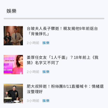
娛樂
台玻夫人長子驟逝！親友揭他9年前返台
「背後掙扎」
2小時前
娛樂
姜厚任女友「1人千面」？18年前上《我
猜》名字又不同了
2小時前
娛樂
肥大叔猝逝！粉絲團8/11直播喊卡：情緒還
沒整理好
3小時前
娛樂