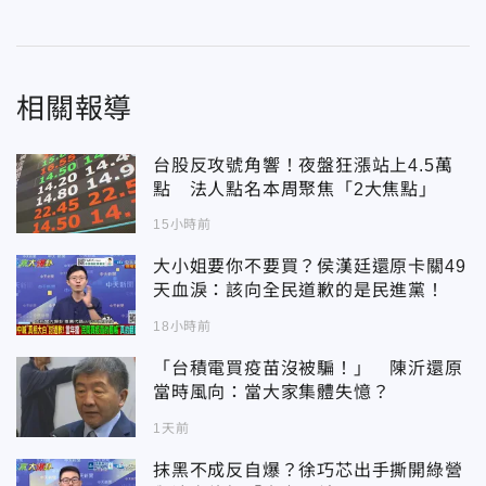
相關報導
台股反攻號角響！夜盤狂漲站上4.5萬
點 法人點名本周聚焦「2大焦點」
15小時前
大小姐要你不要買？侯漢廷還原卡關49
天血淚：該向全民道歉的是民進黨！
18小時前
「台積電買疫苗沒被騙！」 陳沂還原
當時風向：當大家集體失憶？
1天前
抹黑不成反自爆？徐巧芯出手撕開綠營