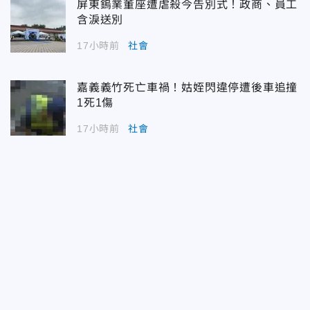
屏東鎢業董座遭虐殺今告別式！政商、員工
含淚送別
17小時前
社會
嘉義義竹死亡車禍！姑姪閃違停遭後車追撞
1死1傷
17小時前
社會