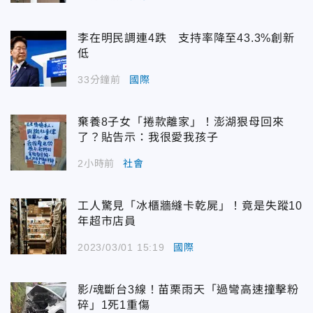
李在明民調連4跌 支持率降至43.3%創新
低
33分鐘前
國際
棄養8子女「捲款離家」！澎湖狠母回來
了？貼告示：我很愛我孩子
2小時前
社會
工人驚見「冰櫃牆縫卡乾屍」！竟是失蹤10
年超市店員
2023/03/01 15:19
國際
影/魂斷台3線！苗栗雨天「過彎高速撞擊粉
碎」1死1重傷