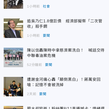
1小時前
社會
追吳乃仁1.8億巨債 經濟部擬祭「二次管
收」殺手鐧
1小時前
要聞
陳以信轟陳時中拿慈濟案洗白！ 喊話交待
中聯毒油案危機
52分鐘前
要聞
遭謝金河痛心轟「顛倒黑白」！蔣萬安回
嗆：記憶不會被洗掉
2天前
要聞
肥大叔猝逝！粉絲團8/11直播喊卡：情緒還