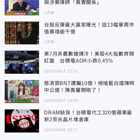
與涉案律師「真實關係」
1天前
台股反彈最大贏家曝光！這13檔單周市
值暴增逾千億
1天前
美7月非農數據爆冷！美股4大指數齊開
紅盤 台積電ADR小跌0.45%
2026/08/07 22:31
慈濟買BNT遭騙10億！綠嗆藍白還陳時
中公道！陳鳳馨開砲了！
2026/08/07 18:30
DRAM缺貨！台積電代工320億蘋果最
新2奈米晶片堆倉庫
2026/08/06 20:17