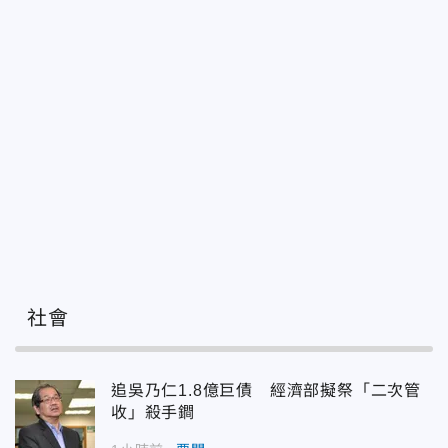
社會
追吳乃仁1.8億巨債 經濟部擬祭「二次管
收」殺手鐧