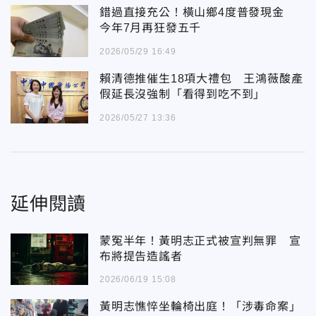
錯過直接充公！橫山鄉4度普發現金
今年7月再狂發五千
2026/05/29 16:49
賴清德推催生18項大禮包 王鴻薇酸產
假延長沒強制「看得到吃不到」
2026/05/27 13:36
延伸閱讀
蒙冤半年！黃明志正式被宣判無罪 宣
布將提告造謠者
2026/06/19 15:08
黃明志憔悴坐輪椅出庭！「涉毒命案」