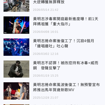
大逆轉獲無罪釋放
2026/05/14 21:42
黃明志涉毒案開庭最新進度曝！前1天
拜媽祖獲「重大指示」
2026/04/08 16:01
黃明志捲命案後復工了！沉寂4個月
「邊唱邊吐」吐心聲
2026/03/02 12:16
黃明志不認罪！被改控持有冰毒+威而
鋼 發聲反擊了
2026/01/19 15:25
黃明志捲命案風波後復工！無預警宣布
將推出馬年賀歲新歌MV
2025/12/28 21:07