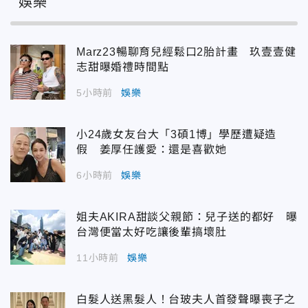
娛樂
Marz23暢聊育兒經鬆口2胎計畫 玖壹壹健
志甜曝婚禮時間點
5小時前
娛樂
小24歲女友台大「3碩1博」學歷遭疑造
假 姜厚任護愛：還是喜歡她
6小時前
娛樂
姐夫AKIRA甜談父親節：兒子送的都好 曝
台灣便當太好吃讓後輩搞壞肚
11小時前
娛樂
白髮人送黑髮人！台玻夫人首發聲曝喪子之