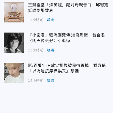
王凱靈堂「燦笑照」藏對母親告白 邱瓈寬
低調到場致哀
13小時前
娛樂
「小秦漢」張海漢驚傳68歲驟逝 昔合唱
〈明天會更好〉引追憶
13小時前
娛樂
影/百萬YTR放火相機被民宿丟掉！對方稱
「以為是按摩棒誤丟」惹議
14小時前
娛樂