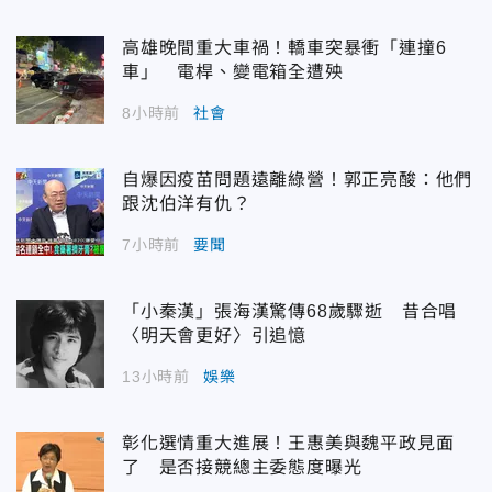
高雄晚間重大車禍！轎車突暴衝「連撞6
車」 電桿、變電箱全遭殃
8小時前
社會
自爆因疫苗問題遠離綠營！郭正亮酸：他們
跟沈伯洋有仇？
7小時前
要聞
「小秦漢」張海漢驚傳68歲驟逝 昔合唱
〈明天會更好〉引追憶
13小時前
娛樂
彰化選情重大進展！王惠美與魏平政見面
了 是否接競總主委態度曝光