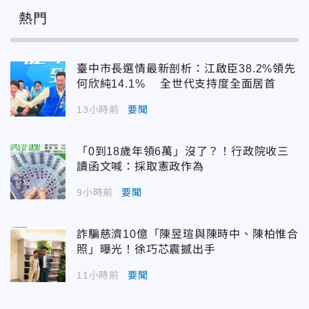
熱門
臺中市長選情最新剖析：江啟臣38.2%領先
何欣純14.1% 全世代支持度全面居首
13小時前
要聞
「0到18歲年領6萬」沒了？！行政院收三
讀函文喊：採取憲政作為
9小時前
要聞
詐騙慈濟10億「陳昱瑄與陳時中、陳柏惟合
照」曝光！徐巧芯震撼出手
11小時前
要聞