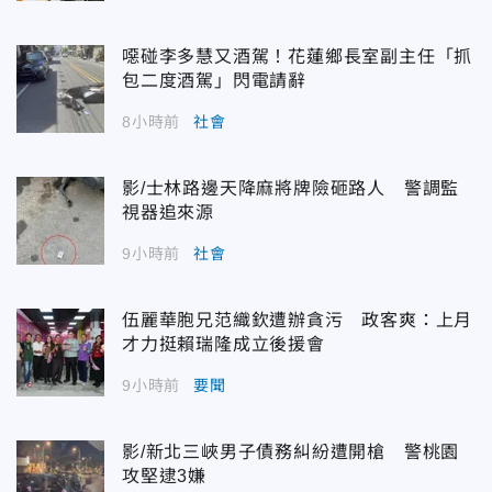
噁碰李多慧又酒駕！花蓮鄉長室副主任「抓
包二度酒駕」閃電請辭
8小時前
社會
影/士林路邊天降麻將牌險砸路人 警調監
視器追來源
9小時前
社會
伍麗華胞兄范織欽遭辦貪污 政客爽：上月
才力挺賴瑞隆成立後援會
9小時前
要聞
影/新北三峽男子債務糾紛遭開槍 警桃園
攻堅逮3嫌