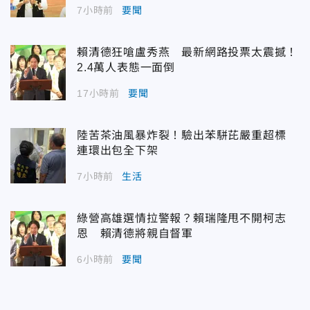
7小時前
要聞
賴清德狂嗆盧秀燕 最新網路投票太震撼！
2.4萬人表態一面倒
17小時前
要聞
陸苦茶油風暴炸裂！驗出苯駢芘嚴重超標
連環出包全下架
7小時前
生活
綠營高雄選情拉警報？賴瑞隆甩不開柯志
恩 賴清德將親自督軍
6小時前
要聞