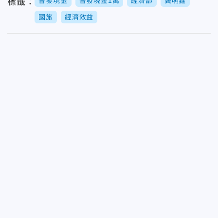
普發現金
普發現金1萬
經濟部
龔明鑫
標籤：
國旅
經濟效益