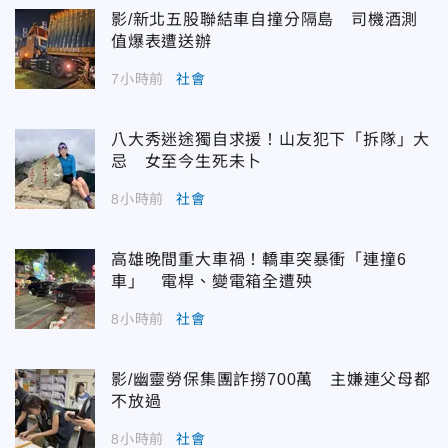
影/新北五股聯結車自撞分隔島 司機酒測
值爆表遭送辦
7小時前
社會
八大秀迷途獨自求援！山友犯下「拆隊」大
忌 女至今生死未卜
8小時前
社會
高雄晚間重大車禍！轎車突暴衝「連撞6
車」 電桿、變電箱全遭殃
8小時前
社會
影/幽靈勞保集團詐撈700萬 主嫌連父母都
不放過
8小時前
社會