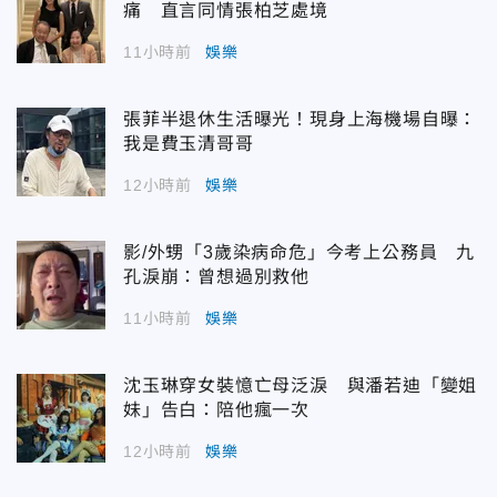
痛 直言同情張柏芝處境
11小時前
娛樂
張菲半退休生活曝光！現身上海機場自曝：
我是費玉清哥哥
12小時前
娛樂
影/外甥「3歲染病命危」今考上公務員 九
孔淚崩：曾想過別救他
11小時前
娛樂
沈玉琳穿女裝憶亡母泛淚 與潘若迪「變姐
妹」告白：陪他瘋一次
12小時前
娛樂