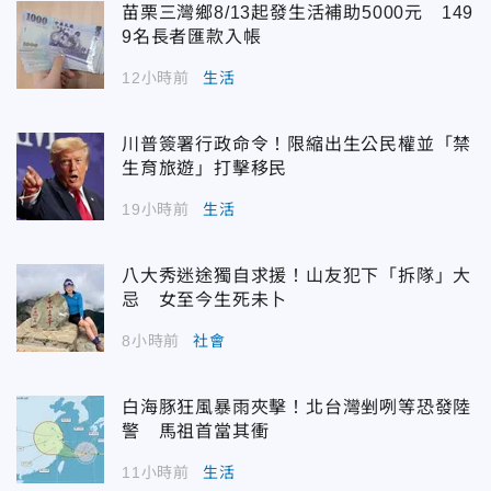
苗栗三灣鄉8/13起發生活補助5000元 149
9名長者匯款入帳
12小時前
生活
川普簽署行政命令！限縮出生公民權並「禁
生育旅遊」打擊移民
19小時前
生活
八大秀迷途獨自求援！山友犯下「拆隊」大
忌 女至今生死未卜
8小時前
社會
白海豚狂風暴雨夾擊！北台灣剉咧等恐發陸
警 馬祖首當其衝
11小時前
生活