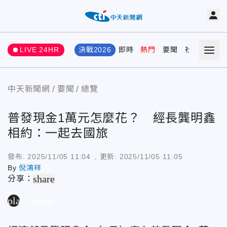
LIVE 24HR
決戰2026
即時
熱門
要聞
社會
娛樂
中天新聞網
要聞
總覽
普發現金1萬元怎麼花？ 經長龔明鑫
相約：一起去國旅
發布:
2025/11/05 11:04
, 更新:
2025/11/05 11:05
By
倪鴻祥
share
分享：
play_arrow