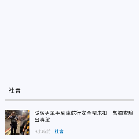
社會
暖暖男單手騎車蛇行安全帽未扣 警攔查驗
出毒駕
9小時前
社會