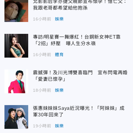
北影影后李亦捷父親節宣布懷孕！憶亡父：
我跟老哥都希望給他抱孫
16小時前
娛樂
專訪/明星賽一舞爆紅！台鋼新女神ET靠
「2招」紓壓 曝人生分水嶺
16小時前
體育
震撼彈！及川光博雙喜臨門 宣布閃電再婚
「愛妻已懷孕」
18小時前
娛樂
張惠妹妹妹Saya近況曝光！「阿妹妹」成
軍30年回來了
19小時前
娛樂