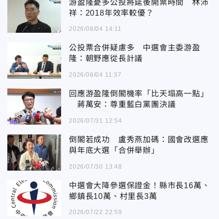
游盈隆憂多公投將延後開票時間 林沛
祥：2018年效率較優？
2026/08/04 14:11
公投票合併疑慮多 中選會主委游盈
隆：朝野應從長計議
2026/08/04 11:37
回應游盈隆倒閣機率「比天塌高一點」
蔣萬安：尊重藍白黨團決議
2026/07/31 12:54
倒閣若成功 盧秀燕加碼：國會改選應
與年底大選「合併舉辦」
2026/07/30 13:48
中選會大降參選保證金！縣市長16萬、
鄉鎮長10萬、村里長3萬
2026/07/22 22:59