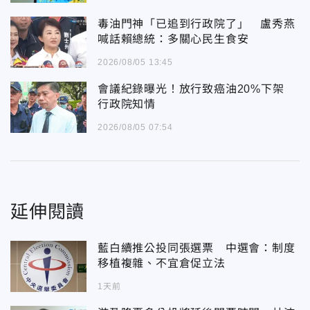
毒油門神「已追到行政院了」 盧秀燕
喊話賴總統：多關心民生食安
2026/08/05 13:45
會議紀錄曝光！放行致癌油20%下架
行政院知情
2026/08/05 07:54
延伸閱讀
藍白續推公投同張選票 中選會：制度
移植複雜、不宜倉促立法
1天前