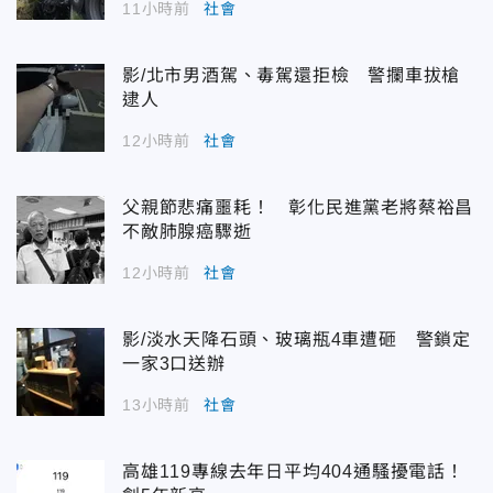
11小時前
社會
影/北市男酒駕、毒駕還拒檢 警攔車拔槍
逮人
12小時前
社會
父親節悲痛噩耗！ 彰化民進黨老將蔡裕昌
不敵肺腺癌驟逝
12小時前
社會
影/淡水天降石頭、玻璃瓶4車遭砸 警鎖定
一家3口送辦
13小時前
社會
高雄119專線去年日平均404通騷擾電話！