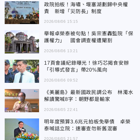
政院拍板！海嘯、堰塞湖劃歸中央權
責 新增「災防長」制度
2026/08/06 15:15
舉報卓榮泰被句點！吳宗憲轟監院「保
護權力」 國會調查權遭閹割
2026/08/06 13:21
17頁會議紀錄曝光！徐巧芯揭食安辦
「引導式發言」帶20%風向
2026/08/06 09:52
《美麗島》最新國政民調公布 林濁水
解讀驚喊8字：朝野都是輸家
2026/08/05 22:41
明年度預算3.6兆元拍板免舉債 卓榮
泰喊話立院：速審查勿新舊混審
2026/08/05 21:57