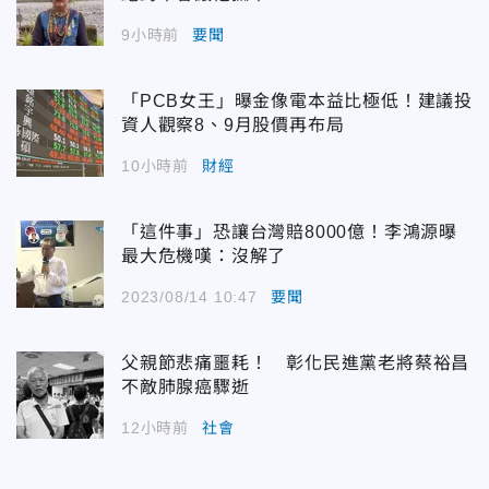
9小時前
要聞
「PCB女王」曝金像電本益比極低！建議投
資人觀察8、9月股價再布局
10小時前
財經
「這件事」恐讓台灣賠8000億！李鴻源曝
最大危機嘆：沒解了
2023/08/14 10:47
要聞
父親節悲痛噩耗！ 彰化民進黨老將蔡裕昌
不敵肺腺癌驟逝
12小時前
社會