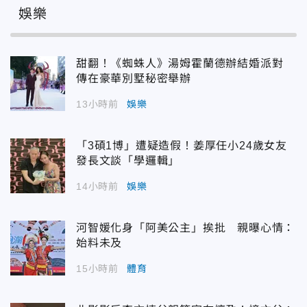
娛樂
甜翻！《蜘蛛人》湯姆霍蘭德辦結婚派對
傳在豪華別墅秘密舉辦
13小時前
娛樂
「3碩1博」遭疑造假！姜厚任小24歲女友
發長文談「學邏輯」
14小時前
娛樂
河智媛化身「阿美公主」挨批 親曝心情：
始料未及
15小時前
體育