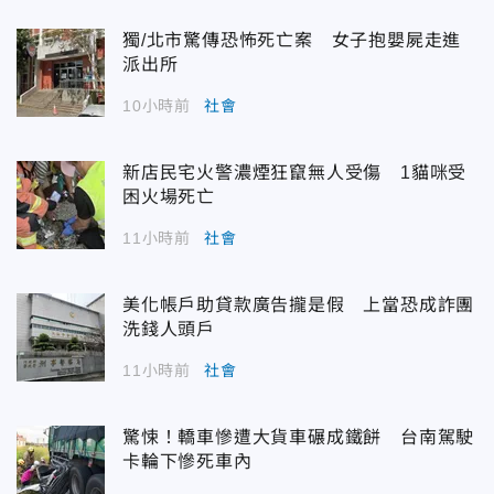
獨/北市驚傳恐怖死亡案 女子抱嬰屍走進
派出所
10小時前
社會
新店民宅火警濃煙狂竄無人受傷 1貓咪受
困火場死亡
11小時前
社會
美化帳戶助貸款廣告攏是假 上當恐成詐團
洗錢人頭戶
11小時前
社會
驚悚！轎車慘遭大貨車碾成鐵餅 台南駕駛
卡輪下慘死車內