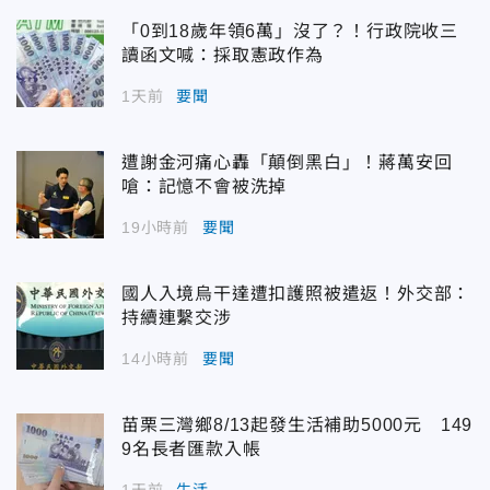
「0到18歲年領6萬」沒了？！行政院收三
讀函文喊：採取憲政作為
1天前
要聞
遭謝金河痛心轟「顛倒黑白」！蔣萬安回
嗆：記憶不會被洗掉
19小時前
要聞
國人入境烏干達遭扣護照被遣返！外交部：
持續連繫交涉
14小時前
要聞
苗栗三灣鄉8/13起發生活補助5000元 149
9名長者匯款入帳
1天前
生活