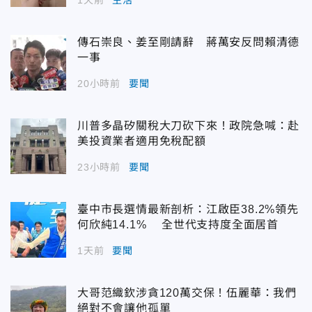
傳石崇良、姜至剛請辭 蔣萬安反問賴清德
一事
20小時前
要聞
川普多晶矽關稅大刀砍下來！政院急喊：赴
美投資業者適用免稅配額
23小時前
要聞
臺中市長選情最新剖析：江啟臣38.2%領先
何欣純14.1% 全世代支持度全面居首
1天前
要聞
大哥范織欽涉貪120萬交保！伍麗華：我們
絕對不會讓他孤單