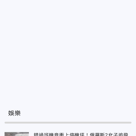
娛樂
錯過班機竟衝上停機坪！俄羅斯2女子追飛