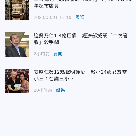
年超市店員
2023/03/01 15:19
國際
追吳乃仁1.8億巨債 經濟部擬祭「二次管
收」殺手鐧
2小時前
要聞
姜厚任發12點聲明護愛！駁小24歲女友當
小三：在講三小？
20小時前
娛樂