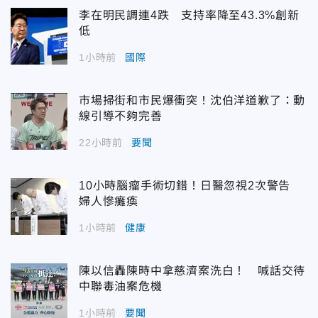
李在明民調連4跌 支持率降至43.3%創新
低
1小時前
國際
市場掃街和市民爆衝突！沈伯洋道歉了：動
線引導不夠完善
22小時前
要聞
10小時腦瘤手術切錯！日醫忽視2次警告
婦人慘癱瘓
1小時前
健康
陳以信轟陳時中拿慈濟案洗白！ 喊話交待
中聯毒油案危機
1小時前
要聞