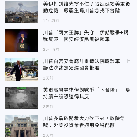
美伊打到誰先撐不住？張延廷揭美軍後
勤危機 嚴震生曝川普急找下台階
16小時前
川普「兩大王牌」失守！伊朗戰爭+關
稅反噬 國安經濟民調被超車
20小時前
川普白宮宴會廳計畫遭法院踩煞車 上
訴法院裁定須經國會批准
2天前
美軍高層尋求伊朗戰爭「下台階」 憂
持續升級恐適得其反
2天前
川普多晶矽關稅大刀砍下來！政院急
喊：赴美投資業者適用免稅配額
2天前