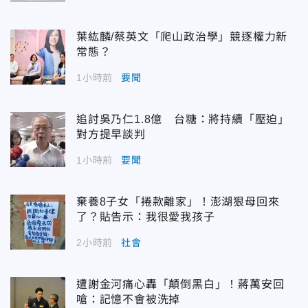
葉紘麟/蔡英文「爬山政治學」競逐權力新
常態？
1小時前
要聞
追討吳乃仁1.8億 台糖：將持續「壓迫」
對方提早談判
1小時前
要聞
棄養8子女「捲款離家」！澎湖狠母回來
了？貼告示：我很愛我孩子
2小時前
社會
遭謝金河痛心轟「顛倒黑白」！蔣萬安回
嗆：記憶不會被洗掉