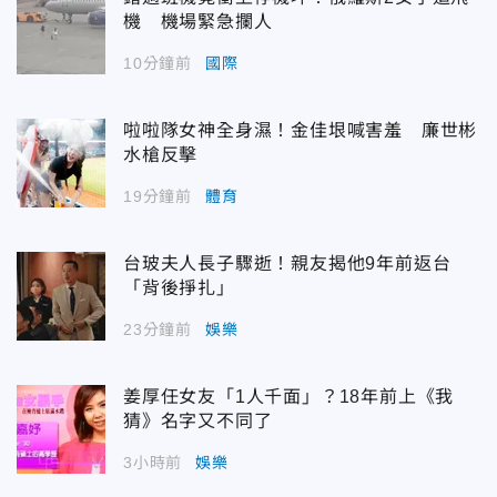
機 機場緊急攔人
10分鐘前
國際
啦啦隊女神全身濕！金佳垠喊害羞 廉世彬
水槍反擊
19分鐘前
體育
台玻夫人長子驟逝！親友揭他9年前返台
「背後掙扎」
23分鐘前
娛樂
姜厚任女友「1人千面」？18年前上《我
猜》名字又不同了
3小時前
娛樂