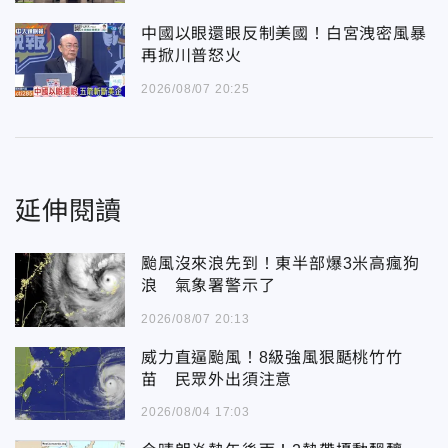
中國以眼還眼反制美國！白宮洩密風暴
再掀川普怒火
2026/08/07 20:25
延伸閱讀
颱風沒來浪先到！東半部爆3米高瘋狗
浪 氣象署警示了
2026/08/07 20:13
威力直逼颱風！8級強風狠颳桃竹竹
苗 民眾外出須注意
2026/08/04 17:03