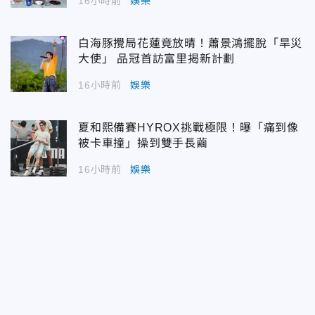
16小時前
娛樂
白海豚攪局花蓮竟放晴！蕭景鴻擺脫「旱災
大使」 品冠首訪富里揭新計劃
16小時前
娛樂
夏和熙備賽HYROX挑戰極限！曝「痛到像
被卡車撞」操到雙手長繭
16小時前
娛樂