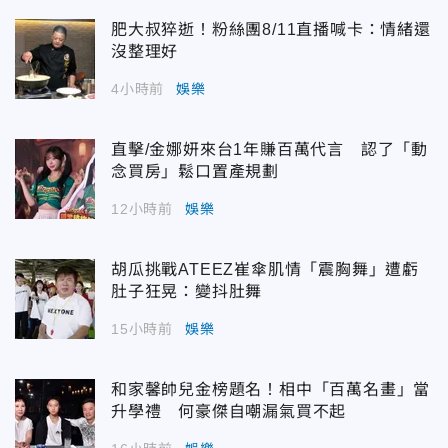
肥大叔猝逝！粉絲團8/11直播喊卡：情緒還
沒整理好
4小時前
娛樂
直擊/金娜妍來台1年賺百萬代言 認了「動
念買房」鬆口置產規劃
12小時前
娛樂
胡瓜挑戰ATEEZ崔傘肌情「震胸舞」遭虧
肚子狂晃：變抖肚舞
15小時前
娛樂
和家馨帥兒金榜題名！相中「百萬名畫」當
升學禮 何豪傑自嘲漏氣買不起