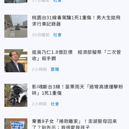
17分鐘前
社會
桃園台31線毒駕釀1死1重傷！男大生拋飛
求行車記錄器
30分鐘前
社會
追吳乃仁1.8億巨債 經濟部擬祭「二次管
收」殺手鐧
2小時前
要聞
影/魂斷台3線！苗栗雨天「過彎高速撞擊粉
碎」1死1重傷
2小時前
社會
棄養8子女「捲款離家」！澎湖狠母回來
了？貼告示：我很愛我孩子