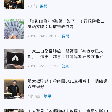
2天前
要聞
「0到18歲年領6萬」沒了？！行政院收三
讀函文喊：採取憲政作為
2026/08/07 20:18
要聞
一家三口全罹肺癌！醫師曝「有症狀已末
期」…這東西超毒：打開等於狂吸20根菸
2026/02/16 11:32
健康
肥大叔猝逝！粉絲團8/11直播喊卡：情緒還
沒整理好
4小時前
娛樂
工人驚見「冰櫃牆縫卡乾屍」！竟是失蹤10