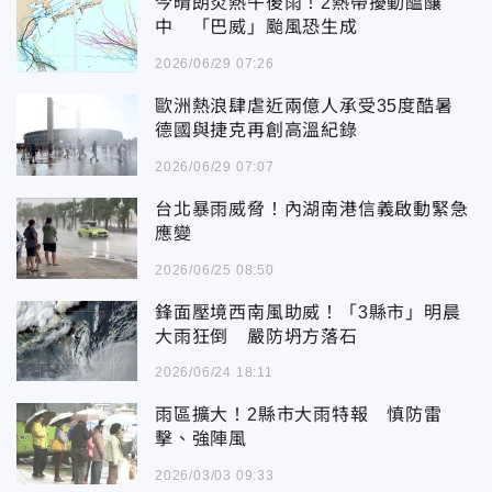
今晴朗炎熱午後雨！2熱帶擾動醞釀
中 「巴威」颱風恐生成
2026/06/29 07:26
歐洲熱浪肆虐近兩億人承受35度酷暑
德國與捷克再創高溫紀錄
2026/06/29 07:07
台北暴雨威脅！內湖南港信義啟動緊急
應變
2026/06/25 08:50
鋒面壓境西南風助威！「3縣市」明晨
大雨狂倒 嚴防坍方落石
2026/06/24 18:11
雨區擴大！2縣市大雨特報 慎防雷
擊、強陣風
2026/03/03 09:33