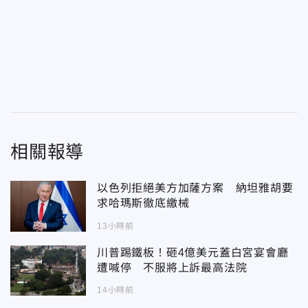
相關報導
以色列拒絕美方加薩方案 納坦雅胡要
求哈瑪斯徹底繳械
13小時前
川普踢鐵板！砸4億美元蓋白宮宴會廳
遭喊停 不服將上訴最高法院
14小時前