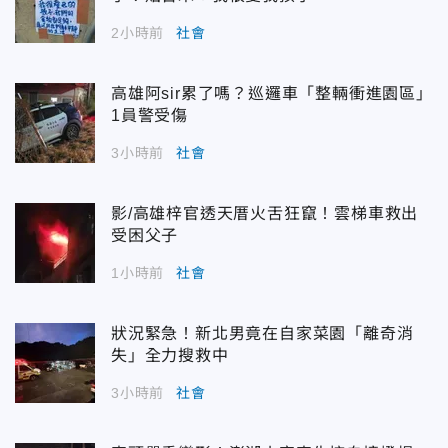
2小時前
社會
高雄阿sir累了嗎？巡邏車「整輛衝進園區」
1員警受傷
3小時前
社會
影/高雄梓官透天厝火舌狂竄！雲梯車救出
受困父子
1小時前
社會
狀況緊急！新北男竟在自家菜園「離奇消
失」全力搜救中
3小時前
社會