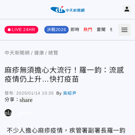
LIVE 24HR
決戰2026
即時
熱門
要聞
社會
娛樂
中天新聞網
健康
總覽
麻疹無須擔心大流行！羅一鈞：流感
疫情仍上升…快打疫苗
發布:
2025/01/14 10:35
By
吳紹尹
share
分享：
play_arrow
不少人擔心麻疹疫情，疾管署副署長羅一鈞