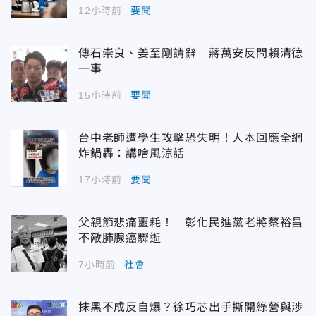
12小時前
要聞
傳石崇良、姜至剛請辭 蔣萬安反問賴清德
一事
15小時前
要聞
台中老師遭學生攻擊恐失明！人本回應全網
炸鍋轟：講啥風涼話
17小時前
要聞
父親節悲痛噩耗！ 彰化民進黨老將蔡裕昌
不敵肺腺癌驟逝
7小時前
社會
抹黑不成反自爆？徐巧芯出手撕開綠營與涉