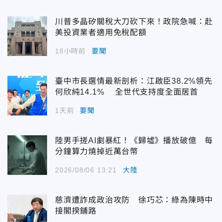
川普多晶矽關稅大刀砍下來！政院急喊：赴
美投資業者適用免稅配額
18小時前
要聞
臺中市長選情最新剖析：江啟臣38.2%領先
何欣純14.1% 全世代支持度全面居首
1天前
要聞
陸男手搓AI劇暴紅！《歸墟》播放破億 每
分鐘算力燒掉近萬台幣
2026/08/06 13:21
大陸
慈濟遭詐成政治攻防 徐巧芯：綠為陳時中
接閣揆鋪路