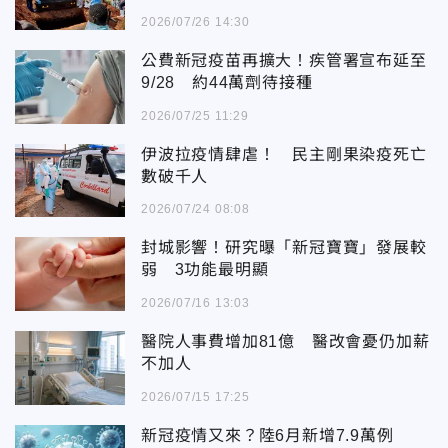
2026/07/26 14:30
公費新冠疫苗再擴大！疾管署宣布延至
9/28 約44萬劑待接種
2026/07/25 11:29
伊波拉疫情肆虐！ 民主剛果染疫死亡
數破千人
2026/07/24 08:08
封城影響！研究曝「新冠寶寶」發展較
弱 3功能最明顯
2026/07/16 13:03
醫院人事費增加81億 醫改會憂仍加薪
不加人
2026/07/15 17:25
新冠疫情又來？陸6月新增7.9萬例