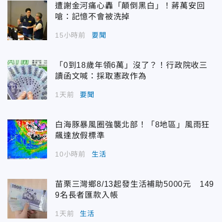
遭謝金河痛心轟「顛倒黑白」！蔣萬安回
嗆：記憶不會被洗掉
15小時前
要聞
「0到18歲年領6萬」沒了？！行政院收三
讀函文喊：採取憲政作為
1天前
要聞
白海豚暴風圈強襲北部！「8地區」風雨狂
飆達放假標準
10小時前
生活
苗栗三灣鄉8/13起發生活補助5000元 149
9名長者匯款入帳
1天前
生活