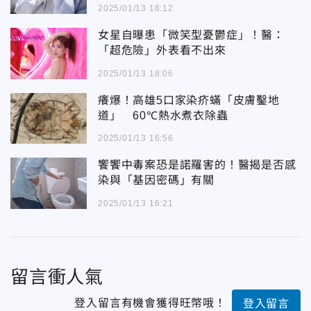
2025/01/13 18:12
女星自曝患「微笑型憂鬱症」！醫：
「超危險」外表看不出來
2025/01/13 18:06
癢爆！高雄5口家染疥蟎「皮膚鑿地
道」 60℃熱水煮衣除蟲
2025/01/13 16:56
饗饗中毒案恐是諾羅害的！醫揭是否感
染與「基因密碼」有關
2025/01/13 16:21
留言衝人氣
登入留言有機會獲得旺幣哦！
登入留言