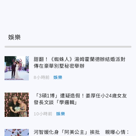
娛樂
甜翻！《蜘蛛人》湯姆霍蘭德辦結婚派對
傳在豪華別墅秘密舉辦
8小時前
娛樂
「3碩1博」遭疑造假！姜厚任小24歲女友
發長文談「學邏輯」
10小時前
娛樂
河智媛化身「阿美公主」挨批 親曝心情：