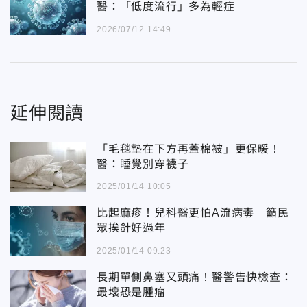
醫：「低度流行」多為輕症
2026/07/12 14:49
延伸閱讀
「毛毯墊在下方再蓋棉被」更保暖！
醫：睡覺別穿襪子
2025/01/14 10:05
比起麻疹！兒科醫更怕A流病毒 籲民
眾挨針好過年
2025/01/14 09:23
長期單側鼻塞又頭痛！醫警告快檢查：
最壞恐是腫瘤