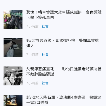
驚悚！轎車慘遭大貨車碾成鐵餅 台南駕駛
卡輪下慘死車內
7小時前
社會
影/北市男酒駕、毒駕還拒檢 警攔車拔槍
逮人
7小時前
社會
父親節悲痛噩耗！ 彰化民進黨老將蔡裕昌
不敵肺腺癌驟逝
7小時前
社會
影/淡水天降石頭、玻璃瓶4車遭砸 警鎖定
一家3口送辦