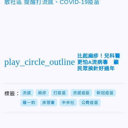
散社區 提醒打流感、COVID-19疫苗
比起麻疹！兒科醫
play_circle_outline
更怕A流病毒 籲
民眾挨針好過年
流感
麻疹
打疫苗
流感疫苗
新冠疫苗
標籤：
羅一鈞
疾管署
中央社
公費疫苗