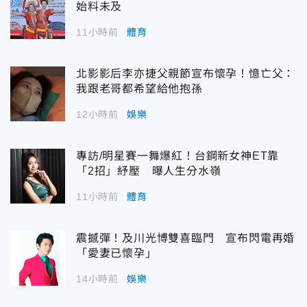
始料未及
11小時前
體育
北影影后李亦捷父親節宣布懷孕！憶亡父：
我跟老哥都希望給他抱孫
12小時前
娛樂
專訪/明星賽一舞爆紅！台鋼新女神ET靠
「2招」紓壓 曝人生分水嶺
11小時前
體育
震撼彈！及川光博雙喜臨門 宣布閃電再婚
「愛妻已懷孕」
14小時前
娛樂