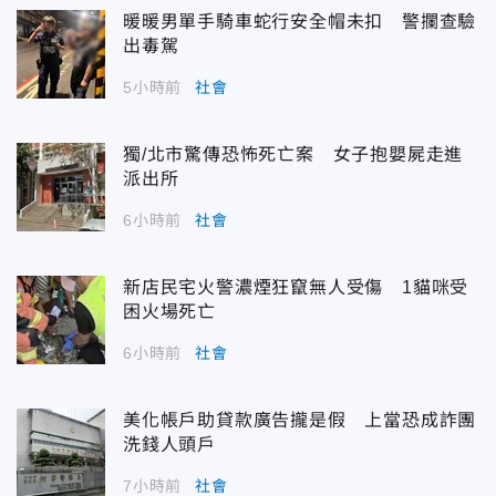
暖暖男單手騎車蛇行安全帽未扣 警攔查驗
出毒駕
5小時前
社會
獨/北市驚傳恐怖死亡案 女子抱嬰屍走進
派出所
6小時前
社會
新店民宅火警濃煙狂竄無人受傷 1貓咪受
困火場死亡
6小時前
社會
美化帳戶助貸款廣告攏是假 上當恐成詐團
洗錢人頭戶
7小時前
社會