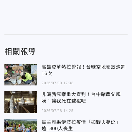
相關報導
高雄登革熱拉警報！台糖空地養蚊遭罰
16次
2026/07/30 17:38
非洲豬瘟案重大宣判！台中豬農父親
嘆：讓我死在監獄吧
2026/07/28 14:25
民主剛果伊波拉疫情「如野火蔓延」
逾1300人喪生