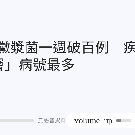
黴漿菌一週破百例 
層」病號最多
章
volume_up
無語音資料