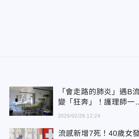
「會走路的肺炎」遇B
變「狂奔」！護理師一
7口5人中...超崩潰
2026/02/26 12:24
」
流感新增7死！40歲女