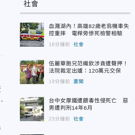
社會
血濺湖內！高雄82歲老翁機車失
控重摔 電桿旁慘死檢警相驗
16分鐘前
社會
伍麗華胞兄范織欽涉貪遭聲押！
法院裁定出爐：120萬元交保
19分鐘前
要聞
流
家
台中女摩鐵遭餵毒性侵死亡 惡
男遭判刑14年6月
23分鐘前
社會
發