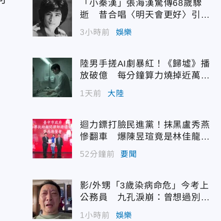
「小秦漢」張海漢驚傳68歲驟
逝 昔合唱〈明天會更好〉引追
憶
3小時前
娛樂
陸男手搓AI劇暴紅！《歸墟》播
放破億 每分鐘算力燒掉近萬台
幣
1天前
大陸
迴力鏢打臉民進黨！抹黑盧秀燕
慘翻車 爆陳昱瑄竟是林佳龍聘
用
52分鐘前
要聞
影/外甥「3歲染病命危」今考上
月
公務員 九孔淚崩：曾想過別救
他
1小時前
娛樂