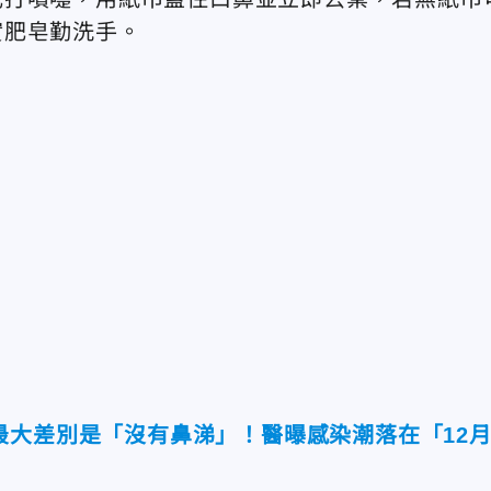
實肥皂勤洗手。
最大差別是「沒有鼻涕」！醫曝感染潮落在「12