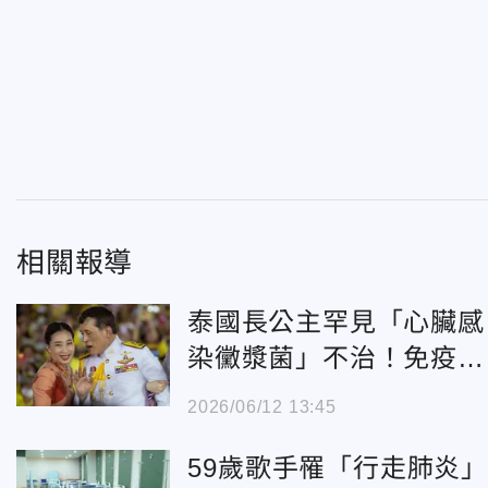
相關報導
泰國長公主罕見「心臟感
染黴漿菌」不治！免疫狀
況恐是關鍵
2026/06/12 13:45
59歲歌手罹「行走肺炎