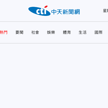
星
熱門
要聞
社會
娛樂
體育
生活
國際