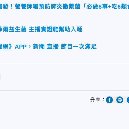
爆發！營養師曝預防肺炎黴漿菌「必做8事+吃6類
菲爾益生菌 主播實證能幫助入睡
網》APP，新聞 直播 節目一次滿足
分享：