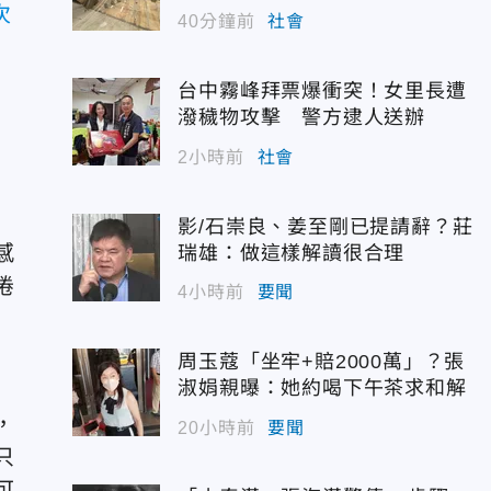
次
40分鐘前
社會
台中霧峰拜票爆衝突！女里長遭
潑穢物攻擊 警方逮人送辦
2小時前
社會
影/石崇良、姜至剛已提請辭？莊
感
瑞雄：做這樣解讀很合理
倦
4小時前
要聞
周玉蔻「坐牢+賠2000萬」？張
淑娟親曝：她約喝下午茶求和解
，
20小時前
要聞
只
可