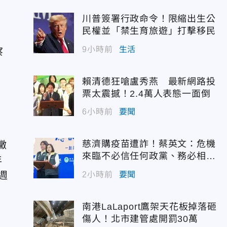
川普簽署行政命令！限縮出生公
民權並「禁生育旅遊」打擊移民
，
9小時前
生活
察
賴清德狂嗆盧秀燕 最新網路投
票太震撼！2.4萬人表態一面倒
6小時前
要聞
慈濟購疫苗遭詐！蔡英文：危機
黴
來臨不必信任何政黨、務必相信
年
專業
週
2小時前
要聞
南港LaLaport鷹架天花板掉落砸
傷人！北市建管處開罰30萬