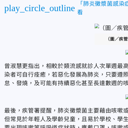
「肺炎黴漿菌感染
play_circle_outline
看
（圖／疾管
曾淑慧更指出，相較於類流感就診人次單週最
染者可自行痊癒，若惡化發展為肺炎，只要遵
怠、發燒，及可能有持續惡化甚至長達數週的咳
最後，疾管署提醒，肺炎黴漿菌主要藉由咳嗽
但常見於年輕人及學齡兒童，且易於學校、學
要出現咳嗽等呼吸道症狀時，應戴口罩，咳嗽